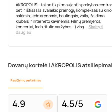
AKROPOLIS – tai ne tik pirmaujantis prekybos centras
bet ir ištisas laisvalaikio pramogų kompleksas su kino
salėmis, ledo arenomis, boulingais, vaikų žaidimo
klubais ir interneto kavinėmis. Filmų premjeros,
koncertai, ledo ritulio varžybos – į visą
...
Skaityti
daugiau
Dovanų kortelė | AKROPOLIS atsiliepima
Pasiūlymo vertinimas
4.9
4.5/5