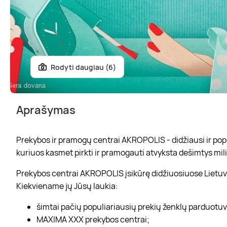
Rodyti daugiau (6)
Aprašymas
Prekybos ir pramogų centrai AKROPOLIS - didžiausi ir popul
kuriuos kasmet pirkti ir pramogauti atvyksta dešimtys mili
Prekybos centrai AKROPOLIS įsikūrę didžiuosiuose Lietuvo
Kiekviename jų Jūsų laukia:
šimtai pačių populiariausių prekių ženklų parduotu
MAXIMA XXX prekybos centrai;