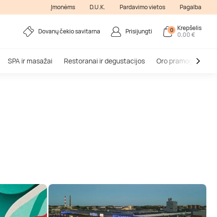
Įmonėms
D.U.K.
Pardavimo vietos
Pagalba
Krepšelis
0
Dovanų čekio savitarna
Prisijungti
0,00 €
SPA ir masažai
Restoranai ir degustacijos
Oro pramogos
V