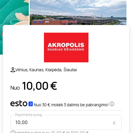
Vilnius, Kaunas, Klaipėda, Šiauliai
10,00
€
Nuo
Nuo 30 €, mokėk 3 dalimis be pabrangimo!
Pasirinkite sumą:
€
Įveskite sumą nuo: 10,00 € iki 500,00 €