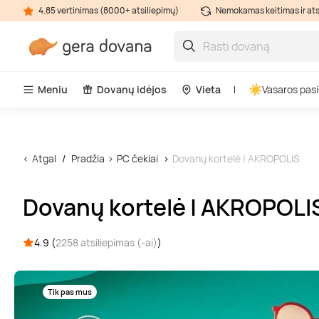
4.85 vertinimas (8000+ atsiliepimų)
Nemokamas keitimas ir at
Meniu
Dovanų idėjos
Vieta
Vasaros pasi
Atgal
Pradžia
PC čekiai
Dovanų kortelė | AKROPOLIS
Dovanų kortelė | AKROPOLI
4.9 (
2258 atsiliepimas (-ai)
)
Tik pas mus