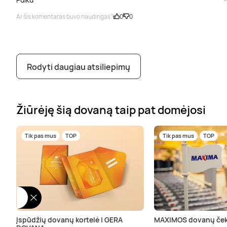
Ar šis komentaras buvo naudingas?
0
0
Rodyti daugiau atsiliepimų
Žiūrėję šią dovaną taip pat domėjosi
Tik pas mus
TOP
Tik pas mus
TOP
Įspūdžių dovanų kortelė | GERA
MAXIMOS dovanų ček