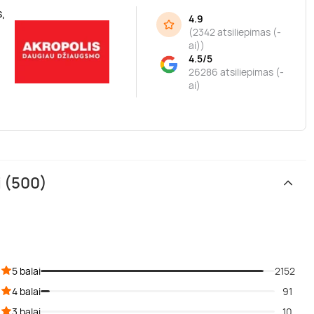
,
4.9
(
2342 atsiliepimas (-
ai)
)
4.5/5
26286 atsiliepimas (-
ai)
i (500)
5 balai
2152
4 balai
91
3 balai
10