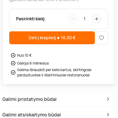
−
+
Pasirinkti kiekį
1
Dėti į krepšelį
10,00
€
Nuo 10 €
Galioja 6 mėnesius
Galima išnaudoti per kelis kartus, skirtingose
parduotuvėse ir išskirtiniuose restoranuose
Galimi pristatymo būdai
Galimi atsiskaitymo būdai