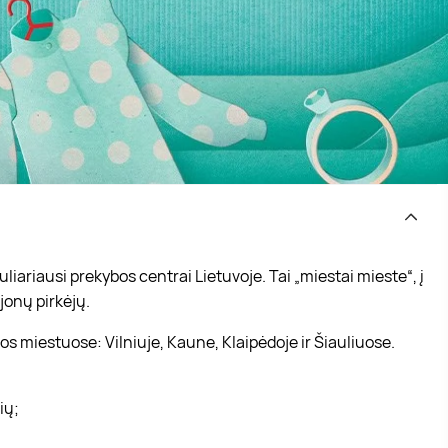
iariausi prekybos centrai Lietuvoje. Tai „miestai mieste“, į
jonų pirkėjų.
s miestuose: Vilniuje, Kaune, Klaipėdoje ir Šiauliuose.
vių;