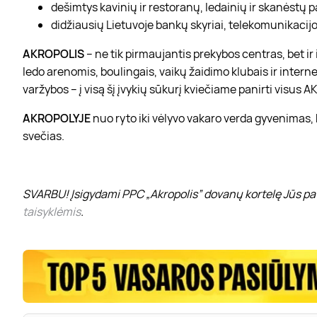
dešimtys kavinių ir restoranų, ledainių ir skanėstų 
didžiausių Lietuvoje bankų skyriai, telekomunikacijos
AKROPOLIS
– ne tik pirmaujantis prekybos centras, bet i
ledo arenomis, boulingais, vaikų žaidimo klubais ir interne
varžybos – į visą šį įvykių sūkurį kviečiame panirti visus
AKROPOLYJE
nuo ryto iki vėlyvo vakaro verda gyvenimas,
svečias.
SVARBU! Įsigydami PPC „Akropolis” dovanų kortelę Jūs pat
taisyklėmis
.