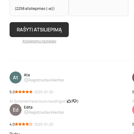
(2258 atsiliepimas (-ai))
RAŠYTI ATSILIEPIMĄ
Atsiliepimų taisyklės
Ata
At
Registruotas klientas
5.0
· 2025-01-25
5
Ar šis komentaras buvo naudingas?
0
0
A
Edita
Ed
Registruotas klientas
4.0
· 2025-01-20
5
Puiku
A