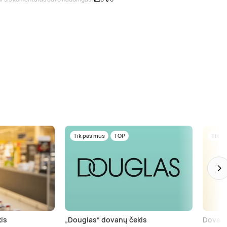
Tik pas mus
TOP
Tik p
is
„Douglas“ dovanų čekis
Dovanų