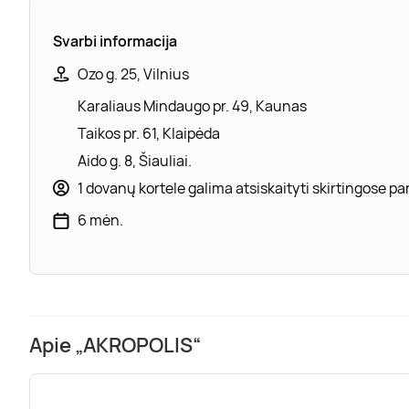
Svarbi informacija
Ozo g. 25, Vilnius
Karaliaus Mindaugo pr. 49, Kaunas
Taikos pr. 61, Klaipėda
Aido g. 8, Šiauliai.
1 dovanų kortele galima atsiskaityti skirtingose 
6 mėn.
Apie „AKROPOLIS“