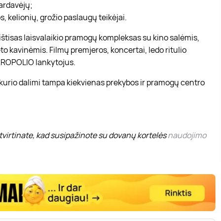
pardavėjų;
, kelionių, grožio paslaugų teikėjai.
r ištisas laisvalaikio pramogų kompleksas su kino salėmis,
to kavinėmis. Filmų premjeros, koncertai, ledo ritulio
 AKROPOLIO lankytojus.
 kurio dalimi tampa kiekvienas prekybos ir pramogų centro
virtinate, kad susipažinote su dovanų kortelės
naudojimo