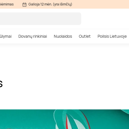
siėmimas
Galioja 12 mėn. (yra išimčių)
ūlymai
Dovanų rinkiniai
Nuolaidos
Outlet
Poilsis Lietuvoje
S