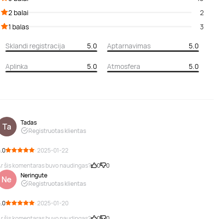
2 balai
2
1 balas
3
Sklandi registracija
5.0
Aptarnavimas
5.0
Aplinka
5.0
Atmosfera
5.0
Tadas
Ta
Registruotas klientas
.0
· 2025-01-22
r šis komentaras buvo naudingas?
0
0
Neringute
Ne
Registruotas klientas
.0
· 2025-01-20
r šis komentaras buvo naudingas?
0
0