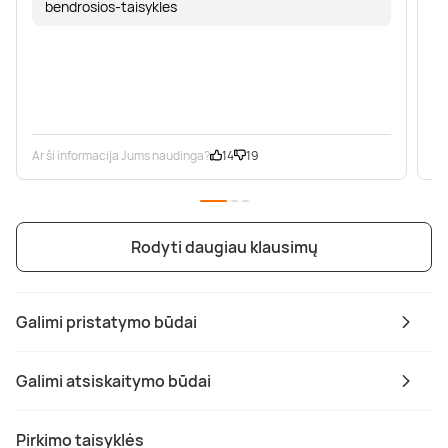
bendrosios-taisykles
Ar ši informacija Jums naudinga?
14
19
Ar
Rodyti daugiau klausimų
Galimi pristatymo būdai
Galimi atsiskaitymo būdai
Pirkimo taisyklės