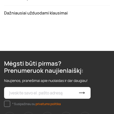
Dažniausiai užduodami klausimai
Mėgsti būti pirmas?
Prenumeruok naujienlaiškį:
Naujienos, pranešimai apie nuolaidas ir dar daugiau!
* Susipažinau su
privatumo politika