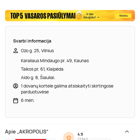
Svarbi informacija
Ozo g. 25, Vilnius
Karaliaus Mindaugo pr. 49, Kaunas
Taikos pr. 61, Klaipėda
Aido g. 8, Šiauliai.
1 dovanų kortele galima atsiskaityti skirtingose
parduotuvėse
6 mėn.
Apie „AKROPOLIS“
4.9
(
2342