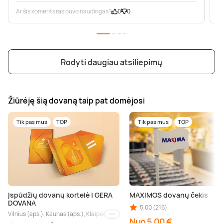
Ar šis komentaras buvo naudingas?
0
0
A
Rodyti daugiau atsiliepimų
Žiūrėję šią dovaną taip pat domėjosi
Tik pas mus
TOP
Tik pas mus
TOP
Įspūdžių dovanų kortelė | GERA
MAXIMOS dovanų čekis
DOVANA
5,00 (216)
Vilnius (aps.), Kaunas (aps.), Klaipėda (aps.), Palanga (aps.), Nida (aps.), Druskin
Kiti miestai
Nuo 5,00 €