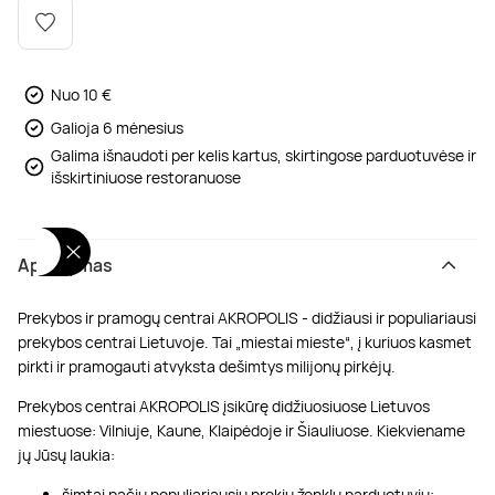
Poilsis dvaruose ir pilyse
Masažų kompleksai
Kitos vandens pramogos
Nuo 10 €
Galioja 6 mėnesius
Galima išnaudoti per kelis kartus, skirtingose parduotuvėse ir
išskirtiniuose restoranuose
Aprašymas
Prekybos ir pramogų centrai AKROPOLIS - didžiausi ir populiariausi
prekybos centrai Lietuvoje. Tai „miestai mieste“, į kuriuos kasmet
pirkti ir pramogauti atvyksta dešimtys milijonų pirkėjų.
Prekybos centrai AKROPOLIS įsikūrę didžiuosiuose Lietuvos
miestuose: Vilniuje, Kaune, Klaipėdoje ir Šiauliuose. Kiekviename
jų Jūsų laukia:
šimtai pačių populiariausių prekių ženklų parduotuvių;