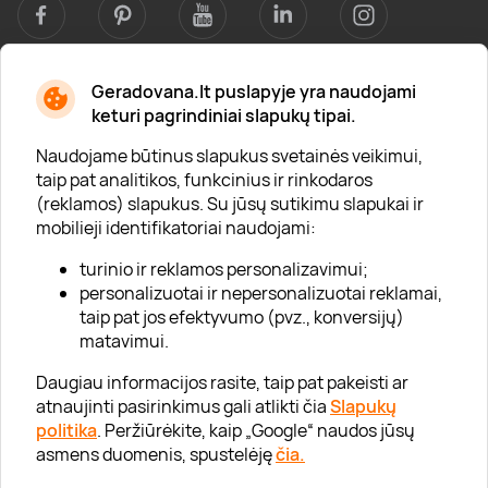
Geradovana.lt puslapyje yra naudojami
Apie mus
keturi pagrindiniai slapukų tipai.
Apie „Gera Dovana“
Naudojame būtinus slapukus svetainės veikimui,
taip pat analitikos, funkcinius ir rinkodaros
Lojalumo klubas
(reklamos) slapukus. Su jūsų sutikimu slapukai ir
Karjera
mobilieji identifikatoriai naudojami:
Visi partneriai
turinio ir reklamos personalizavimui;
personalizuotai ir nepersonalizuotai reklamai,
Kontaktai
taip pat jos efektyvumo (pvz., konversijų)
Tinklaraštis
matavimui.
Daugiau informacijos rasite, taip pat pakeisti ar
atnaujinti pasirinkimus gali atlikti čia
Slapukų
Informacija
politika
. Peržiūrėkite, kaip „Google“ naudos jūsų
asmens duomenis, spustelėję
čia.
„GERA DOVANA“ GRUPĖ