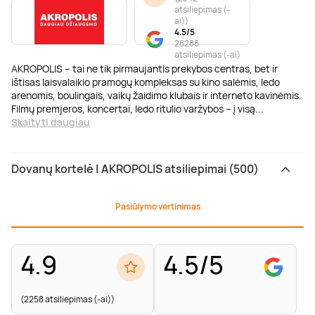
atsiliepimas (-
ai)
)
4.5/5
26286
atsiliepimas (-ai)
AKROPOLIS – tai ne tik pirmaujantis prekybos centras, bet ir
ištisas laisvalaikio pramogų kompleksas su kino salėmis, ledo
arenomis, boulingais, vaikų žaidimo klubais ir interneto kavinėmis.
Filmų premjeros, koncertai, ledo ritulio varžybos – į visą
...
Skaityti daugiau
Dovanų kortelė | AKROPOLIS atsiliepimai (500)
Pasiūlymo vertinimas
4.9
4.5/5
(2258 atsiliepimas (-ai))