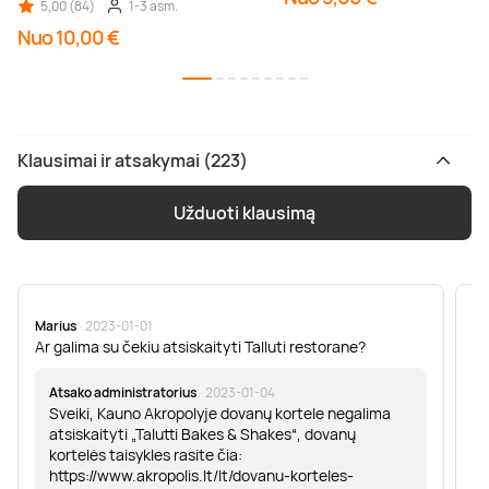
5,00 (84)
1-3 asm.
Nuo 10,00 €
Klausimai ir atsakymai (223)
Užduoti klausimą
Marius
· 2023-01-01
Sa
Ar galima su čekiu atsiskaityti Talluti restorane?
Sv
er
Atsako administratorius
· 2023-01-04
Sveiki, Kauno Akropolyje dovanų kortele negalima
atsiskaityti „Talutti Bakes & Shakes“, dovanų
kortelės taisykles rasite čia:
https://www.akropolis.lt/lt/dovanu-korteles-