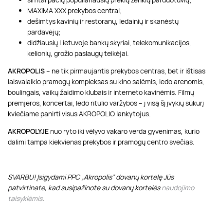
MAXIMA XXX prekybos centrai;
dešimtys kavinių ir restoranų, ledainių ir skanėstų
pardavėjų;
didžiausių Lietuvoje bankų skyriai, telekomunikacijos,
kelionių, grožio paslaugų teikėjai.
AKROPOLIS
– ne tik pirmaujantis prekybos centras, bet ir ištisas
laisvalaikio pramogų kompleksas su kino salėmis, ledo arenomis,
boulingais, vaikų žaidimo klubais ir interneto kavinėmis. Filmų
premjeros, koncertai, ledo ritulio varžybos – į visą šį įvykių sūkurį
kviečiame panirti visus AKROPOLIO lankytojus.
AKROPOLYJE
nuo ryto iki vėlyvo vakaro verda gyvenimas, kurio
dalimi tampa kiekvienas prekybos ir pramogų centro svečias.
SVARBU! Įsigydami PPC „Akropolis” dovanų kortelę Jūs
patvirtinate, kad susipažinote su dovanų kortelės
naudojimo
taisyklėmis
.