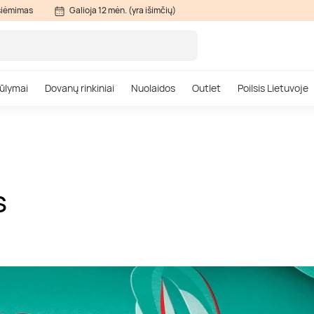
siėmimas
Galioja 12 mėn. (yra išimčių)
ūlymai
Dovanų rinkiniai
Nuolaidos
Outlet
Poilsis Lietuvoje
S