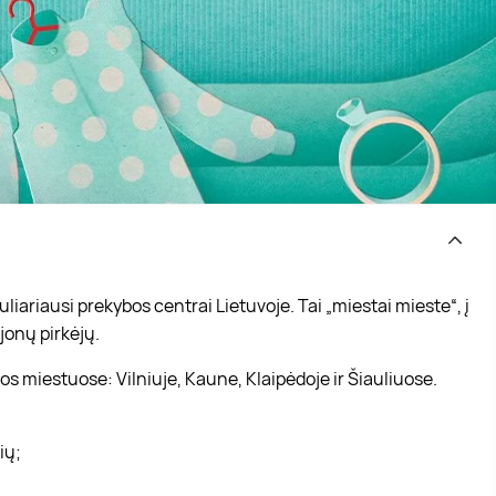
iariausi prekybos centrai Lietuvoje. Tai „miestai mieste“, į
jonų pirkėjų.
s miestuose: Vilniuje, Kaune, Klaipėdoje ir Šiauliuose.
vių;