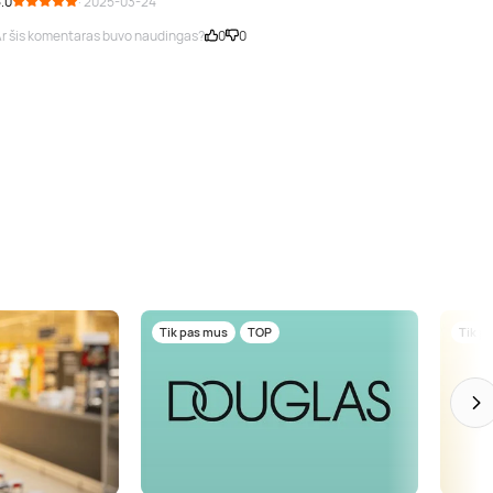
.0
· 2025-03-24
r šis komentaras buvo naudingas?
0
0
Tik pas mus
TOP
Tik p