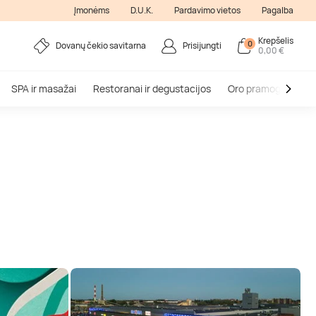
Įmonėms
D.U.K.
Pardavimo vietos
Pagalba
Krepšelis
0
Dovanų čekio savitarna
Prisijungti
0,00 €
SPA ir masažai
Restoranai ir degustacijos
Oro pramogos
V