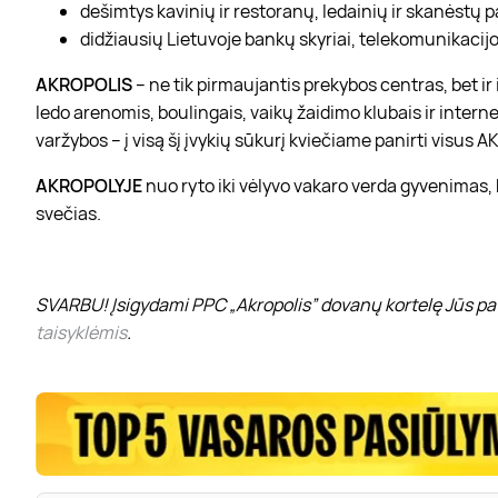
dešimtys kavinių ir restoranų, ledainių ir skanėstų 
didžiausių Lietuvoje bankų skyriai, telekomunikacijos
AKROPOLIS
– ne tik pirmaujantis prekybos centras, bet i
ledo arenomis, boulingais, vaikų žaidimo klubais ir interne
varžybos – į visą šį įvykių sūkurį kviečiame panirti visus
AKROPOLYJE
nuo ryto iki vėlyvo vakaro verda gyvenimas,
svečias.
SVARBU! Įsigydami PPC „Akropolis” dovanų kortelę Jūs pat
taisyklėmis
.