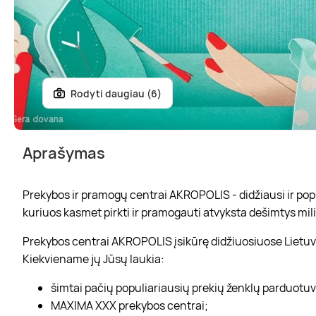
Rodyti daugiau (6)
Aprašymas
Prekybos ir pramogų centrai AKROPOLIS - didžiausi ir popul
kuriuos kasmet pirkti ir pramogauti atvyksta dešimtys mili
Prekybos centrai AKROPOLIS įsikūrę didžiuosiuose Lietuvo
Kiekviename jų Jūsų laukia:
šimtai pačių populiariausių prekių ženklų parduotu
MAXIMA XXX prekybos centrai;