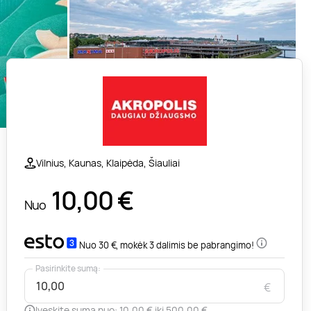
Vilnius, Kaunas, Klaipėda, Šiauliai
10,00
€
Nuo
Nuo 30 €, mokėk 3 dalimis be pabrangimo!
Pasirinkite sumą:
€
Įveskite sumą nuo: 10,00 € iki 500,00 €