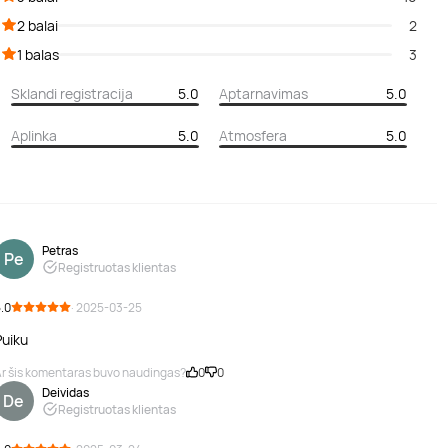
2 balai
2
1 balas
3
Sklandi registracija
5.0
Aptarnavimas
5.0
Aplinka
5.0
Atmosfera
5.0
Petras
Pe
Registruotas klientas
.0
· 2025-03-25
Puiku
r šis komentaras buvo naudingas?
0
0
Deividas
De
Registruotas klientas