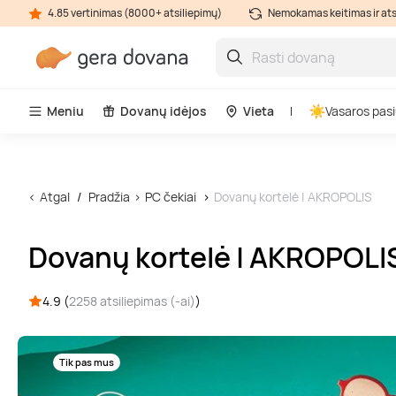
4.85 vertinimas (8000+ atsiliepimų)
Nemokamas keitimas ir at
Meniu
Dovanų idėjos
Vieta
Vasaros pasi
Atgal
Pradžia
PC čekiai
Dovanų kortelė | AKROPOLIS
Dovanų kortelė | AKROPOLI
4.9 (
2258 atsiliepimas (-ai)
)
Tik pas mus