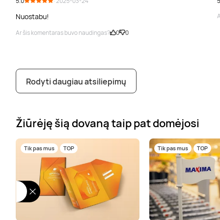
5.0
· 2025-03-24
5
Nuostabu!
A
Ar šis komentaras buvo naudingas?
0
0
Rodyti daugiau atsiliepimų
Žiūrėję šią dovaną taip pat domėjosi
Tik pas mus
TOP
Tik pas mus
TOP