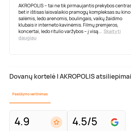
AKROPOLIS – tai ne tik pirmaujantis prekybos centras
bet ir ištisas laisvalaikio pramogų kompleksas su kino
salėmis, ledo arenomis, boulingais, vaikų žaidimo
klubais ir interneto kavinėmis. Filmų premjeros,
koncertai, ledo ritulio varžybos – į visą
...
Skaityti
daugiau
Dovanų kortelė | AKROPOLIS atsiliepima
Pasiūlymo vertinimas
4.9
4.5/5