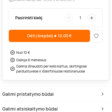
−
+
Pasirinkti kiekį
1
Dėti į krepšelį
10,00
€
Nuo 10 €
Galioja 6 mėnesius
Galima išnaudoti per kelis kartus, skirtingose
parduotuvėse ir išskirtiniuose restoranuose
Galimi pristatymo būdai
Galimi atsiskaitymo būdai