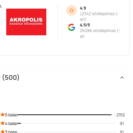
,
4.9
(
2342 atsiliepimas (-
ai)
)
4.5/5
26286 atsiliepimas (-
ai)
i (500)
5 balai
2152
4 balai
91
3 balai
10