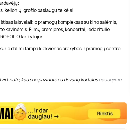
pardavėjų;
, kelionių, grožio paslaugų teikėjai.
r ištisas laisvalaikio pramogų kompleksas su kino salėmis,
to kavinėmis. Filmų premjeros, koncertai, ledo ritulio
 AKROPOLIO lankytojus.
 kurio dalimi tampa kiekvienas prekybos ir pramogų centro
virtinate, kad susipažinote su dovanų kortelės
naudojimo