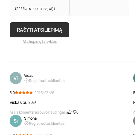
(2258 atsiliepimas (-ai))
RAŠYTI ATSILIEPIMĄ
Atsiliepimų taisyklės
Vidas
Vi
Registruotas klientas
5.0
· 2025-03-26
5
Viskas puikiai!
Ar šis komentaras buvo naudingas?
1
0
A
Simona
Si
Registruotas klientas