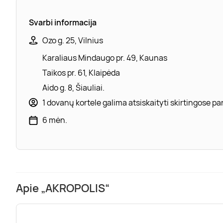
Svarbi informacija
Ozo g. 25, Vilnius
Karaliaus Mindaugo pr. 49, Kaunas
Taikos pr. 61, Klaipėda
Aido g. 8, Šiauliai.
1 dovanų kortele galima atsiskaityti skirtingose 
6 mėn.
Apie „AKROPOLIS“