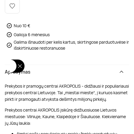
Poilsis dvaruose ir pilyse
Masažų kompleksai
Kitos vandens pramogos
Nuo 10 €
Galioja 6 mėnesius
Galima išnaudoti per kelis kartus, skirtingose parduotuvėse ir
išskirtiniuose restoranuose
Aprašymas
Prekybos ir pramogų centrai AKROPOLIS - didžiausi ir populiariausi
prekybos centrai Lietuvoje. Tai „miestai mieste“, į kuriuos kasmet
pirkti ir pramogauti atvyksta dešimtys milijonų pirkėjų.
Prekybos centrai AKROPOLIS įsikūrę didžiuosiuose Lietuvos
miestuose: Vilniuje, Kaune, Klaipėdoje ir Šiauliuose. Kiekviename
jų Jūsų laukia:
šimtai pačių populiariausių prekių ženklų parduotuvių;