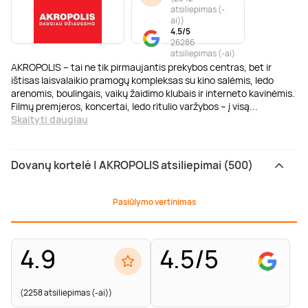
atsiliepimas (-
ai)
)
4.5/5
26286
atsiliepimas (-ai)
AKROPOLIS – tai ne tik pirmaujantis prekybos centras, bet ir
ištisas laisvalaikio pramogų kompleksas su kino salėmis, ledo
arenomis, boulingais, vaikų žaidimo klubais ir interneto kavinėmis.
Filmų premjeros, koncertai, ledo ritulio varžybos – į visą
...
Skaityti daugiau
Dovanų kortelė | AKROPOLIS atsiliepimai (500)
Pasiūlymo vertinimas
4.9
4.5/5
(2258 atsiliepimas (-ai))