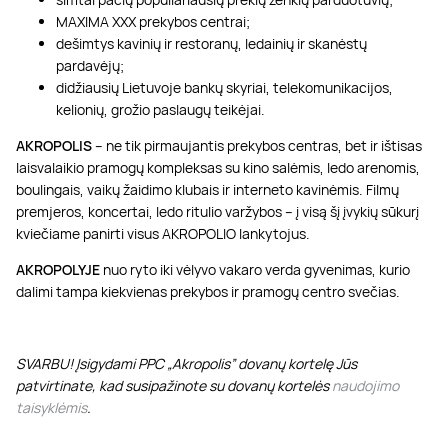
MAXIMA XXX prekybos centrai;
dešimtys kavinių ir restoranų, ledainių ir skanėstų
pardavėjų;
didžiausių Lietuvoje bankų skyriai, telekomunikacijos,
kelionių, grožio paslaugų teikėjai.
AKROPOLIS
– ne tik pirmaujantis prekybos centras, bet ir ištisas
laisvalaikio pramogų kompleksas su kino salėmis, ledo arenomis,
boulingais, vaikų žaidimo klubais ir interneto kavinėmis. Filmų
premjeros, koncertai, ledo ritulio varžybos – į visą šį įvykių sūkurį
kviečiame panirti visus AKROPOLIO lankytojus.
AKROPOLYJE
nuo ryto iki vėlyvo vakaro verda gyvenimas, kurio
dalimi tampa kiekvienas prekybos ir pramogų centro svečias.
SVARBU! Įsigydami PPC „Akropolis” dovanų kortelę Jūs
patvirtinate, kad susipažinote su dovanų kortelės
naudojimo
taisyklėmis
.