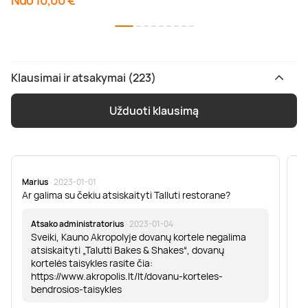
Nuo 10,00 €
Klausimai ir atsakymai (223)
Užduoti klausimą
Marius
· 2023-01-01
Sa
Ar galima su čekiu atsiskaityti Talluti restorane?
Sv
er
Atsako administratorius
· 2023-01-04
Sveiki, Kauno Akropolyje dovanų kortele negalima
atsiskaityti „Talutti Bakes & Shakes“, dovanų
kortelės taisykles rasite čia:
https://www.akropolis.lt/lt/dovanu-korteles-
bendrosios-taisykles