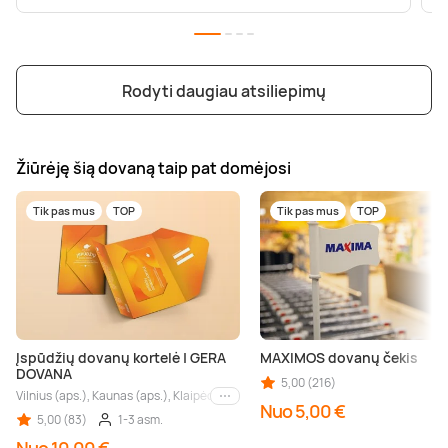
Rodyti daugiau atsiliepimų
Žiūrėję šią dovaną taip pat domėjosi
Tik pas mus
TOP
Tik pas mus
TOP
Įspūdžių dovanų kortelė | GERA
MAXIMOS dovanų čekis
DOVANA
5,00 (216)
Vilnius (aps.), Kaunas (aps.), Klaipėda (aps.), Palanga (aps.), Nida (aps.), Druskin
Kiti miestai
Nuo 5,00 €
5,00 (83)
1-3 asm.