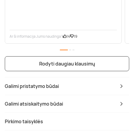
Ar ši informacija Jums naudinga?
14
19
Ar
Rodyti daugiau klausimų
Galimi pristatymo būdai
Galimi atsiskaitymo būdai
Pirkimo taisyklės