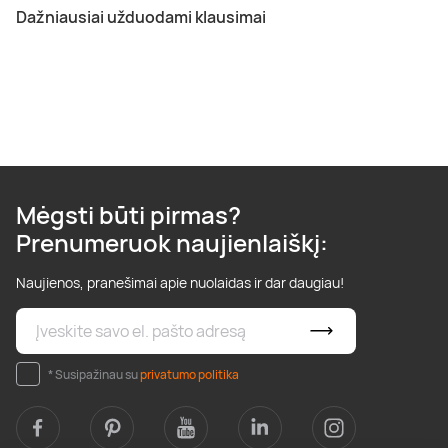
Dažniausiai užduodami klausimai
Mėgsti būti pirmas?
Prenumeruok naujienlaiškį:
Naujienos, pranešimai apie nuolaidas ir dar daugiau!
* Susipažinau su
privatumo politika