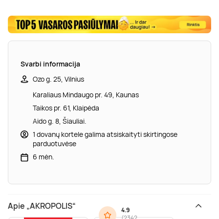
Svarbi informacija
Ozo g. 25, Vilnius
Karaliaus Mindaugo pr. 49, Kaunas
Taikos pr. 61, Klaipėda
Aido g. 8, Šiauliai.
1 dovanų kortele galima atsiskaityti skirtingose
parduotuvėse
6 mėn.
Apie „AKROPOLIS“
4.9
(
2342