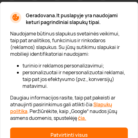
Geradovana.lt puslapyje yra naudojami
Apie mus
keturi pagrindiniai slapukų tipai.
Apie „Gera Dovana“
Naudojame būtinus slapukus svetainės veikimui,
taip pat analitikos, funkcinius ir rinkodaros
Lojalumo klubas
(reklamos) slapukus. Su jūsų sutikimu slapukai ir
Karjera
mobilieji identifikatoriai naudojami:
Visi partneriai
turinio ir reklamos personalizavimui;
personalizuotai ir nepersonalizuotai reklamai,
Kontaktai
taip pat jos efektyvumo (pvz., konversijų)
Tinklaraštis
matavimui.
Daugiau informacijos rasite, taip pat pakeisti ar
atnaujinti pasirinkimus gali atlikti čia
Slapukų
Informacija
politika
. Peržiūrėkite, kaip „Google“ naudos jūsų
asmens duomenis, spustelėję
čia.
„GERA DOVANA“ GRUPĖ
Patvirtinti visus