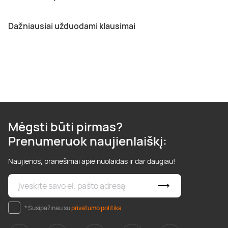
Dažniausiai užduodami klausimai
Mėgsti būti pirmas?
Prenumeruok naujienlaiškį:
Naujienos, pranešimai apie nuolaidas ir dar daugiau!
* Susipažinau su
privatumo politika