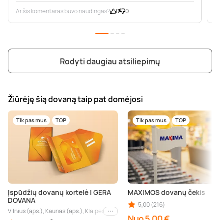
Ar šis komentaras buvo naudingas?
0
0
A
Rodyti daugiau atsiliepimų
Žiūrėję šią dovaną taip pat domėjosi
Tik pas mus
TOP
Tik pas mus
TOP
Įspūdžių dovanų kortelė | GERA
MAXIMOS dovanų čekis
DOVANA
5,00 (216)
Vilnius (aps.), Kaunas (aps.), Klaipėda (aps.), Palanga (aps.), Nida (aps.), Druskin
Kiti miestai
Nuo 5,00 €