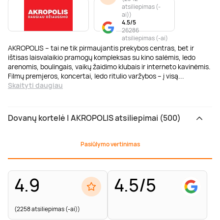
atsiliepimas (-
ai)
)
4.5/5
26286
atsiliepimas (-ai)
AKROPOLIS – tai ne tik pirmaujantis prekybos centras, bet ir
ištisas laisvalaikio pramogų kompleksas su kino salėmis, ledo
arenomis, boulingais, vaikų žaidimo klubais ir interneto kavinėmis.
Filmų premjeros, koncertai, ledo ritulio varžybos – į visą
...
Skaityti daugiau
Dovanų kortelė | AKROPOLIS atsiliepimai (500)
Pasiūlymo vertinimas
4.9
4.5/5
(2258 atsiliepimas (-ai))