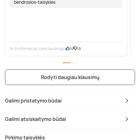
bendrosios-taisykles
Ar ši informacija Jums naudinga?
14
19
Ar
Rodyti daugiau klausimų
Galimi pristatymo būdai
Galimi atsiskaitymo būdai
Pirkimo taisyklės