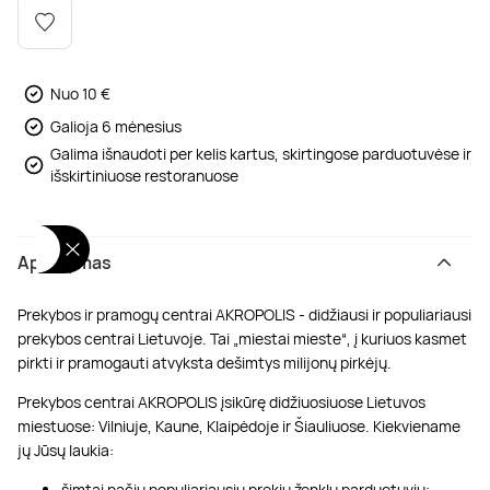
Poilsis dvaruose ir pilyse
Masažų kompleksai
Kitos vandens pramogos
Nuo 10 €
Galioja 6 mėnesius
Galima išnaudoti per kelis kartus, skirtingose parduotuvėse ir
išskirtiniuose restoranuose
Aprašymas
Prekybos ir pramogų centrai AKROPOLIS - didžiausi ir populiariausi
prekybos centrai Lietuvoje. Tai „miestai mieste“, į kuriuos kasmet
pirkti ir pramogauti atvyksta dešimtys milijonų pirkėjų.
Prekybos centrai AKROPOLIS įsikūrę didžiuosiuose Lietuvos
miestuose: Vilniuje, Kaune, Klaipėdoje ir Šiauliuose. Kiekviename
jų Jūsų laukia:
šimtai pačių populiariausių prekių ženklų parduotuvių;