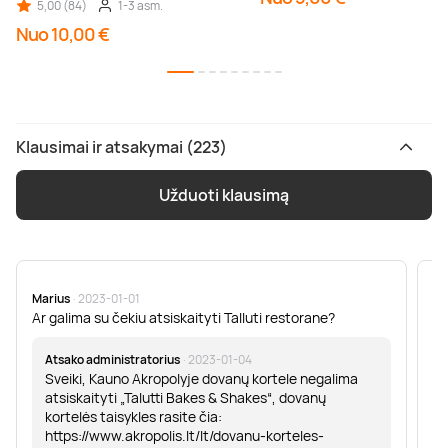
5,00 (84)
1-3 asm.
Nuo 10,00 €
Klausimai ir atsakymai (223)
Užduoti klausimą
Marius
· 2023-01-01
Sa
Ar galima su čekiu atsiskaityti Talluti restorane?
Sv
er
Atsako administratorius
· 2023-01-04
Sveiki, Kauno Akropolyje dovanų kortele negalima
atsiskaityti „Talutti Bakes & Shakes“, dovanų
kortelės taisykles rasite čia:
https://www.akropolis.lt/lt/dovanu-korteles-