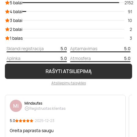
5 balai
2152
4 balai
91
3 balai
10
2 balai
2
1 balas
3
Sklandi registracija
5.0
Aptarnavimas
5.0
Aplinka
5.0
Atmosfera
5.0
RAŠYTI ATSILIEPIMĄ
Atsiliepimų taisyklės
Mindaufas
Mi
Registruotas klientas
5.0
· 2025-12-23
5
Greita paprasta saugu
N