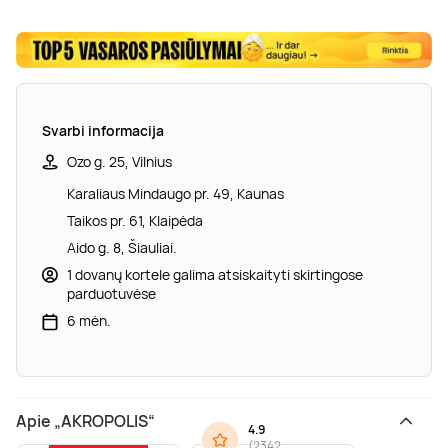
Svarbi informacija
Ozo g. 25, Vilnius
Karaliaus Mindaugo pr. 49, Kaunas
Taikos pr. 61, Klaipėda
Aido g. 8, Šiauliai.
1 dovanų kortele galima atsiskaityti skirtingose
parduotuvėse
6 mėn.
Apie „AKROPOLIS“
4.9
(
2342