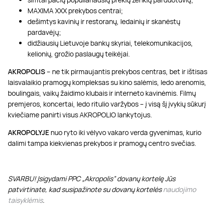
MAXIMA XXX prekybos centrai;
dešimtys kavinių ir restoranų, ledainių ir skanėstų
pardavėjų;
didžiausių Lietuvoje bankų skyriai, telekomunikacijos,
kelionių, grožio paslaugų teikėjai.
AKROPOLIS
– ne tik pirmaujantis prekybos centras, bet ir ištisas
laisvalaikio pramogų kompleksas su kino salėmis, ledo arenomis,
boulingais, vaikų žaidimo klubais ir interneto kavinėmis. Filmų
premjeros, koncertai, ledo ritulio varžybos – į visą šį įvykių sūkurį
kviečiame panirti visus AKROPOLIO lankytojus.
AKROPOLYJE
nuo ryto iki vėlyvo vakaro verda gyvenimas, kurio
dalimi tampa kiekvienas prekybos ir pramogų centro svečias.
SVARBU! Įsigydami PPC „Akropolis” dovanų kortelę Jūs
patvirtinate, kad susipažinote su dovanų kortelės
naudojimo
taisyklėmis
.