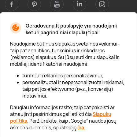
Geradovana.lt puslapyje yra naudojami
Apie mus
keturi pagrindiniai slapukų tipai.
Apie „Gera Dovana“
Naudojame būtinus slapukus svetainės veikimui,
taip pat analitikos, funkcinius ir rinkodaros
Lojalumo klubas
(reklamos) slapukus. Su jūsų sutikimu slapukai ir
Karjera
mobilieji identifikatoriai naudojami:
Visi partneriai
turinio ir reklamos personalizavimui;
personalizuotai ir nepersonalizuotai reklamai,
Kontaktai
taip pat jos efektyvumo (pvz., konversijų)
Tinklaraštis
matavimui.
Daugiau informacijos rasite, taip pat pakeisti ar
atnaujinti pasirinkimus gali atlikti čia
Slapukų
Informacija
politika
. Peržiūrėkite, kaip „Google“ naudos jūsų
asmens duomenis, spustelėję
čia.
„GERA DOVANA“ GRUPĖ