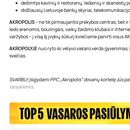
dešimtys kavinių ir restoranų, ledainių ir skanėstų 
didžiausių Lietuvoje bankų skyriai, telekomunikacijos
AKROPOLIS
– ne tik pirmaujantis prekybos centras, bet i
ledo arenomis, boulingais, vaikų žaidimo klubais ir interne
varžybos – į visą šį įvykių sūkurį kviečiame panirti visus
AKROPOLYJE
nuo ryto iki vėlyvo vakaro verda gyvenimas,
svečias.
SVARBU! Įsigydami PPC „Akropolis” dovanų kortelę Jūs pat
taisyklėmis
.