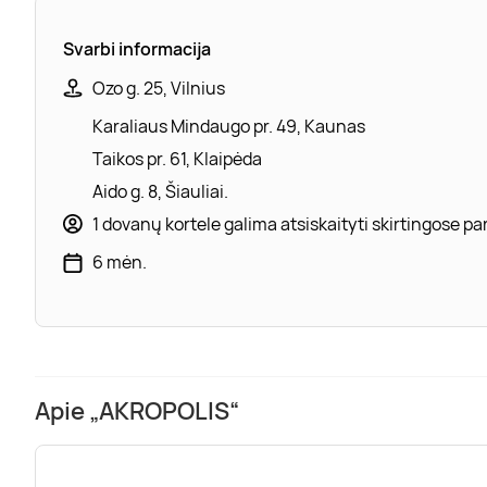
Svarbi informacija
Ozo g. 25, Vilnius
Karaliaus Mindaugo pr. 49, Kaunas
Taikos pr. 61, Klaipėda
Aido g. 8, Šiauliai.
1 dovanų kortele galima atsiskaityti skirtingose 
6 mėn.
Apie „AKROPOLIS“