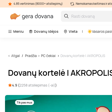
4.85 vertinimas (8000+ atsiliepimų)
Nemokamas keitimas ir at
Meniu
Dovanų idėjos
Vieta
Vasaros pasi
Atgal
Pradžia
PC čekiai
Dovanų kortelė | AKROPOLIS
Dovanų kortelė | AKROPOLI
4.9 (
2258 atsiliepimas (-ai)
)
Tik pas mus