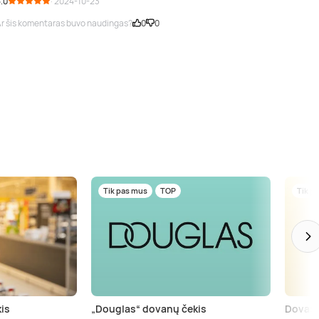
.0
· 2024-10-23
r šis komentaras buvo naudingas?
0
0
Tik pas mus
TOP
Tik p
is
„Douglas“ dovanų čekis
Dovanų