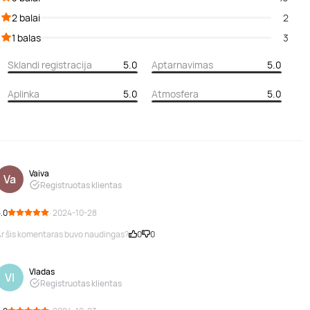
2 balai
2
1 balas
3
Sklandi registracija
5.0
Aptarnavimas
5.0
Aplinka
5.0
Atmosfera
5.0
Vaiva
Va
Registruotas klientas
.0
· 2024-10-28
r šis komentaras buvo naudingas?
0
0
Vladas
Vl
Registruotas klientas