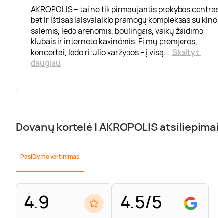
AKROPOLIS – tai ne tik pirmaujantis prekybos centras
bet ir ištisas laisvalaikio pramogų kompleksas su kino
salėmis, ledo arenomis, boulingais, vaikų žaidimo
klubais ir interneto kavinėmis. Filmų premjeros,
koncertai, ledo ritulio varžybos – į visą
...
Skaityti
daugiau
Dovanų kortelė | AKROPOLIS atsiliepima
Pasiūlymo vertinimas
4.9
4.5/5