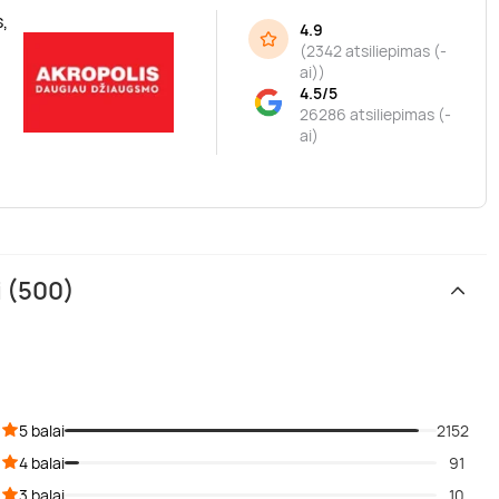
,
4.9
(
2342 atsiliepimas (-
ai)
)
4.5/5
26286 atsiliepimas (-
ai)
i (500)
5 balai
2152
4 balai
91
3 balai
10