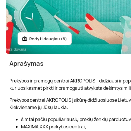
Rodyti daugiau (6)
Aprašymas
Prekybos ir pramogų centrai AKROPOLIS - didžiausi ir popul
kuriuos kasmet pirkti ir pramogauti atvyksta dešimtys mili
Prekybos centrai AKROPOLIS įsikūrę didžiuosiuose Lietuvo
Kiekviename jų Jūsų laukia:
šimtai pačių populiariausių prekių ženklų parduotu
MAXIMA XXX prekybos centrai;