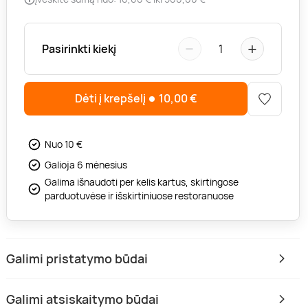
−
+
Pasirinkti kiekį
1
Dėti į krepšelį
10,00
€
Nuo 10 €
Galioja 6 mėnesius
Galima išnaudoti per kelis kartus, skirtingose
parduotuvėse ir išskirtiniuose restoranuose
Galimi pristatymo būdai
Galimi atsiskaitymo būdai