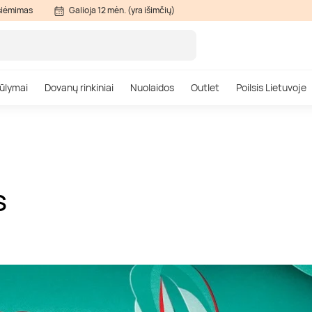
siėmimas
Galioja 12 mėn. (yra išimčių)
ūlymai
Dovanų rinkiniai
Nuolaidos
Outlet
Poilsis Lietuvoje
S