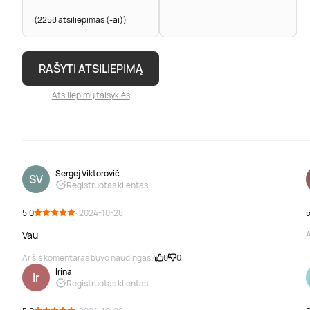
(2258 atsiliepimas (-ai))
RAŠYTI ATSILIEPIMĄ
Atsiliepimų taisyklės
Sergej Viktorovič
SV
Registruotas klientas
5.0
· 2024-10-28
5
Vau
A
Ar šis komentaras buvo naudingas?
0
0
Irina
Ir
Registruotas klientas