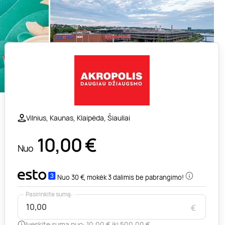
Vilnius, Kaunas, Klaipėda, Šiauliai
10,00
€
Nuo
Nuo 30 €, mokėk 3 dalimis be pabrangimo!
Pasirinkite sumą:
€
Įveskite sumą nuo: 10,00 € iki 500,00 €