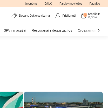
Įmonėms
D.U.K.
Pardavimo vietos
Pagalba
Krepšelis
0
Dovanų čekio savitarna
Prisijungti
0,00 €
SPA ir masažai
Restoranai ir degustacijos
Oro pramogos
V