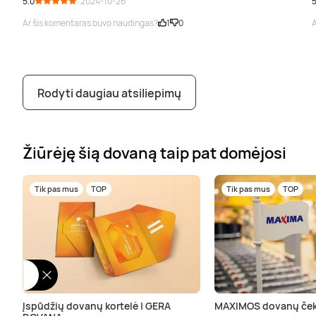
5.0
· 2024-10-26
5
Ar šis komentaras buvo naudingas?
1
0
A
Rodyti daugiau atsiliepimų
Žiūrėję šią dovaną taip pat domėjosi
Tik pas mus
TOP
Tik pas mus
TOP
Įspūdžių dovanų kortelė | GERA
MAXIMOS dovanų ček