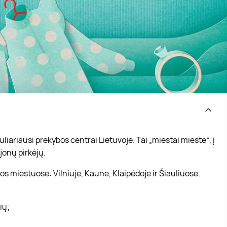
iariausi prekybos centrai Lietuvoje. Tai „miestai mieste“, į
jonų pirkėjų.
s miestuose: Vilniuje, Kaune, Klaipėdoje ir Šiauliuose.
vių;