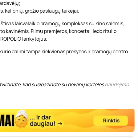
pardavėjų;
, kelionių, grožio paslaugų teikėjai.
r ištisas laisvalaikio pramogų kompleksas su kino salėmis,
to kavinėmis. Filmų premjeros, koncertai, ledo ritulio
 AKROPOLIO lankytojus.
 kurio dalimi tampa kiekvienas prekybos ir pramogų centro
virtinate, kad susipažinote su dovanų kortelės
naudojimo