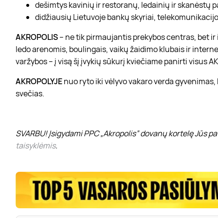
dešimtys kavinių ir restoranų, ledainių ir skanėstų 
didžiausių Lietuvoje bankų skyriai, telekomunikacijos
AKROPOLIS
– ne tik pirmaujantis prekybos centras, bet i
ledo arenomis, boulingais, vaikų žaidimo klubais ir interne
varžybos – į visą šį įvykių sūkurį kviečiame panirti visus
AKROPOLYJE
nuo ryto iki vėlyvo vakaro verda gyvenimas,
svečias.
SVARBU! Įsigydami PPC „Akropolis” dovanų kortelę Jūs pat
taisyklėmis
.