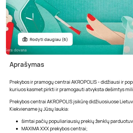
Rodyti daugiau (6)
Aprašymas
Prekybos ir pramogų centrai AKROPOLIS - didžiausi ir popul
kuriuos kasmet pirkti ir pramogauti atvyksta dešimtys mili
Prekybos centrai AKROPOLIS įsikūrę didžiuosiuose Lietuvo
Kiekviename jų Jūsų laukia:
šimtai pačių populiariausių prekių ženklų parduotu
MAXIMA XXX prekybos centrai;