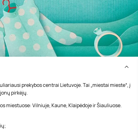
iariausi prekybos centrai Lietuvoje. Tai „miestai mieste“, į
jonų pirkėjų.
s miestuose: Vilniuje, Kaune, Klaipėdoje ir Šiauliuose.
vių;