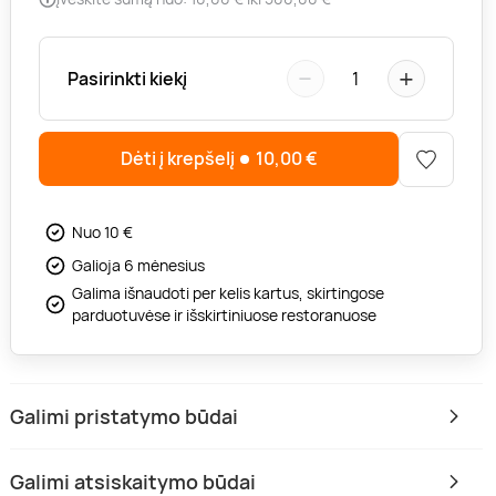
−
+
Pasirinkti kiekį
1
Dėti į krepšelį
10,00
€
Nuo 10 €
Galioja 6 mėnesius
Galima išnaudoti per kelis kartus, skirtingose
parduotuvėse ir išskirtiniuose restoranuose
Galimi pristatymo būdai
Galimi atsiskaitymo būdai