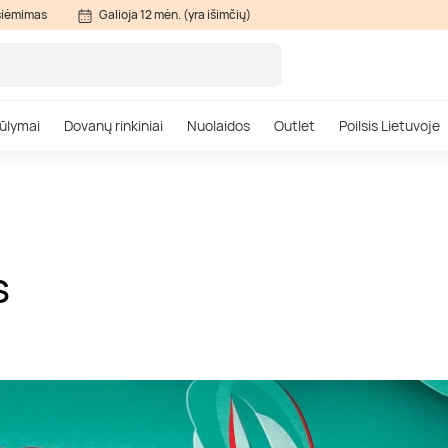
siėmimas
Galioja 12 mėn. (yra išimčių)
ūlymai
Dovanų rinkiniai
Nuolaidos
Outlet
Poilsis Lietuvoje
S