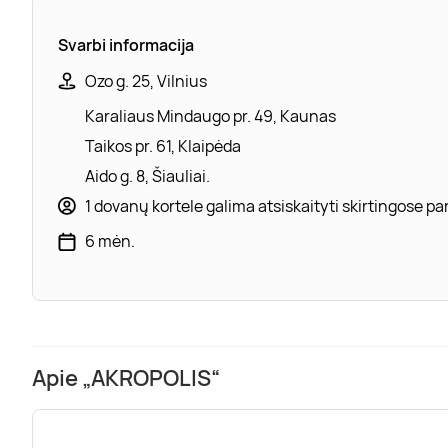
Svarbi informacija
Ozo g. 25, Vilnius
Karaliaus Mindaugo pr. 49, Kaunas
Taikos pr. 61, Klaipėda
Aido g. 8, Šiauliai.
1 dovanų kortele galima atsiskaityti skirtingose 
6 mėn.
Apie „AKROPOLIS“