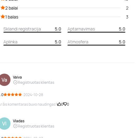
2 balai
2
1 balas
3
Sklandi registracija
5.0
Aptarnavimas
5.0
Aplinka
5.0
Atmosfera
5.0
Vaiva
Va
Registruotas klientas
.0
· 2024-10-28
r šis komentaras buvo naudingas?
0
0
Vladas
Vl
Registruotas klientas