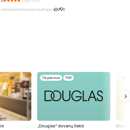
.0
· 2024-10-23
r šis komentaras buvo naudingas?
0
0
Tik pas mus
TOP
Tik p
is
„Douglas“ dovanų čekis
Dovanų