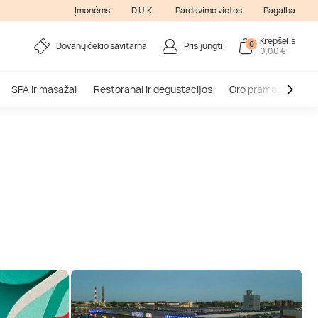
Įmonėms
D.U.K.
Pardavimo vietos
Pagalba
Krepšelis
0
Dovanų čekio savitarna
Prisijungti
0,00 €
SPA ir masažai
Restoranai ir degustacijos
Oro pramogos
V