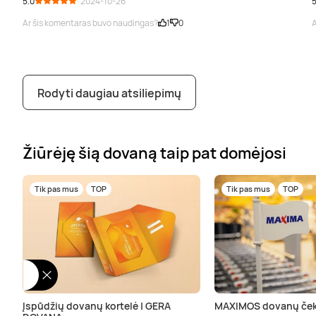
5.0
· 2024-10-26
5
Ar šis komentaras buvo naudingas?
1
0
A
Rodyti daugiau atsiliepimų
Žiūrėję šią dovaną taip pat domėjosi
Tik pas mus
TOP
Tik pas mus
TOP
Įspūdžių dovanų kortelė | GERA
MAXIMOS dovanų ček