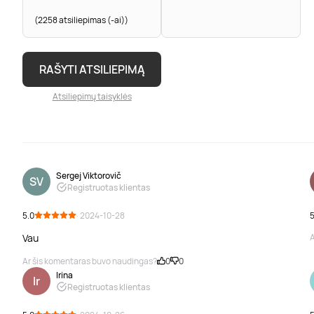
(2258 atsiliepimas (-ai))
RAŠYTI ATSILIEPIMĄ
Atsiliepimų taisyklės
Sergej Viktorovič
SV
Registruotas klientas
5.0
· 2024-10-28
5
Vau
A
Ar šis komentaras buvo naudingas?
0
0
Irina
Ir
Registruotas klientas