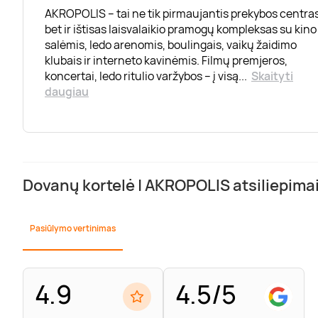
AKROPOLIS – tai ne tik pirmaujantis prekybos centras
bet ir ištisas laisvalaikio pramogų kompleksas su kino
salėmis, ledo arenomis, boulingais, vaikų žaidimo
klubais ir interneto kavinėmis. Filmų premjeros,
koncertai, ledo ritulio varžybos – į visą
...
Skaityti
daugiau
Dovanų kortelė | AKROPOLIS atsiliepima
Pasiūlymo vertinimas
4.9
4.5/5