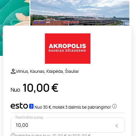
Vilnius, Kaunas, Klaipėda, Šiauliai
10,00
€
Nuo
Nuo 30 €, mokėk 3 dalimis be pabrangimo!
Pasirinkite sumą:
€
Įveskite sumą nuo: 10,00 € iki 500,00 €