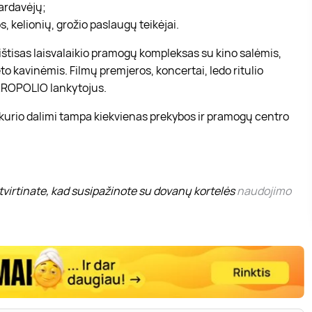
pardavėjų;
, kelionių, grožio paslaugų teikėjai.
r ištisas laisvalaikio pramogų kompleksas su kino salėmis,
to kavinėmis. Filmų premjeros, koncertai, ledo ritulio
 AKROPOLIO lankytojus.
 kurio dalimi tampa kiekvienas prekybos ir pramogų centro
virtinate, kad susipažinote su dovanų kortelės
naudojimo