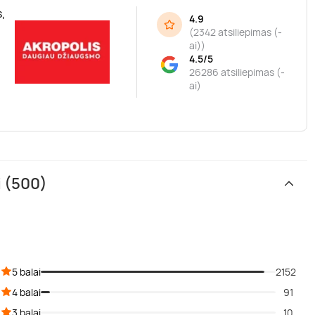
,
4.9
(
2342 atsiliepimas (-
ai)
)
4.5/5
26286 atsiliepimas (-
ai)
i (500)
5 balai
2152
4 balai
91
3 balai
10