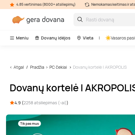
4.85 vertinimas (8000+ atsiliepimų)
Nemokamas keitimas ir at
Meniu
Dovanų idėjos
Vieta
Vasaros pasi
Atgal
Pradžia
PC čekiai
Dovanų kortelė | AKROPOLIS
Dovanų kortelė | AKROPOLI
4.9 (
2258 atsiliepimas (-ai)
)
Tik pas mus