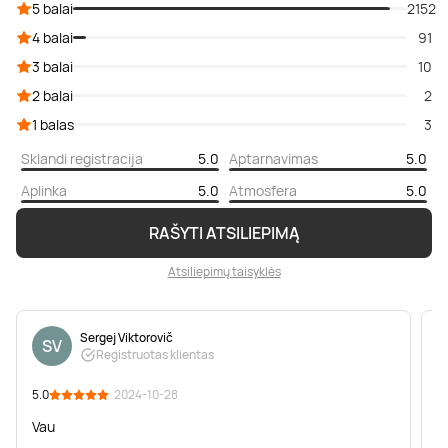
5 balai
2152
4 balai
91
3 balai
10
2 balai
2
1 balas
3
Sklandi registracija
5.0
Aptarnavimas
5.0
Aplinka
5.0
Atmosfera
5.0
RAŠYTI ATSILIEPIMĄ
Atsiliepimų taisyklės
Sergej Viktorovič
SV
Registruotas klientas
5.0
· 2024-10-28
5
Vau