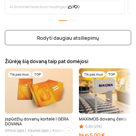
Ar šis komentaras buvo naudingas?
0
0
A
Rodyti daugiau atsiliepimų
Žiūrėję šią dovaną taip pat domėjosi
Tik pas mus
TOP
Tik pas mus
TOP
Įspūdžių dovanų kortelė | GERA
MAXIMOS dovanų čekis
DOVANA
5,00 (216)
Vilnius (aps.), Kaunas (aps.), Klaipėda (aps.), Palanga (aps.), Nida (aps.), Druskin
Kiti miestai
Nuo 5,00 €