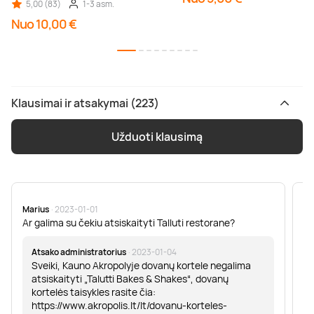
5,00 (83)
1-3 asm.
Nuo 10,00 €
Klausimai ir atsakymai (223)
Užduoti klausimą
Marius
· 2023-01-01
Sa
Ar galima su čekiu atsiskaityti Talluti restorane?
Sv
er
Atsako administratorius
· 2023-01-04
Sveiki, Kauno Akropolyje dovanų kortele negalima
atsiskaityti „Talutti Bakes & Shakes“, dovanų
kortelės taisykles rasite čia:
https://www.akropolis.lt/lt/dovanu-korteles-