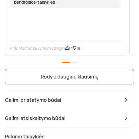
bendrosios-taisykles
Ar ši informacija Jums naudinga?
14
19
Ar
Rodyti daugiau klausimų
Galimi pristatymo būdai
Galimi atsiskaitymo būdai
Pirkimo taisyklės