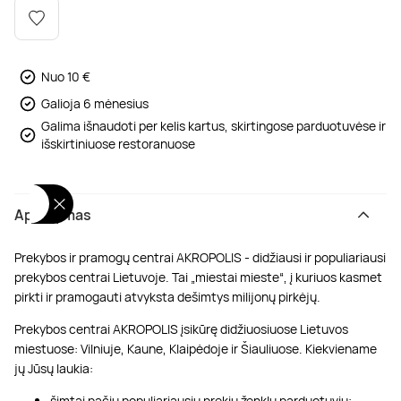
Poilsis dvaruose ir pilyse
Masažų kompleksai
Kitos vandens pramogos
Nuo 10 €
Galioja 6 mėnesius
Galima išnaudoti per kelis kartus, skirtingose parduotuvėse ir
išskirtiniuose restoranuose
Aprašymas
Prekybos ir pramogų centrai AKROPOLIS - didžiausi ir populiariausi
prekybos centrai Lietuvoje. Tai „miestai mieste“, į kuriuos kasmet
pirkti ir pramogauti atvyksta dešimtys milijonų pirkėjų.
Prekybos centrai AKROPOLIS įsikūrę didžiuosiuose Lietuvos
miestuose: Vilniuje, Kaune, Klaipėdoje ir Šiauliuose. Kiekviename
jų Jūsų laukia:
šimtai pačių populiariausių prekių ženklų parduotuvių;