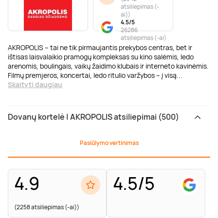
atsiliepimas (-
ai)
)
4.5/5
26286
atsiliepimas (-ai)
AKROPOLIS – tai ne tik pirmaujantis prekybos centras, bet ir
ištisas laisvalaikio pramogų kompleksas su kino salėmis, ledo
arenomis, boulingais, vaikų žaidimo klubais ir interneto kavinėmis.
Filmų premjeros, koncertai, ledo ritulio varžybos – į visą
...
Skaityti daugiau
Dovanų kortelė | AKROPOLIS atsiliepimai (500)
Pasiūlymo vertinimas
4.9
4.5/5
(2258 atsiliepimas (-ai))