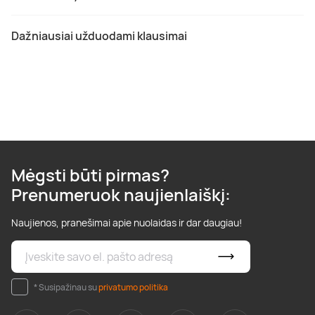
Dažniausiai užduodami klausimai
Mėgsti būti pirmas?
Prenumeruok naujienlaiškį:
Naujienos, pranešimai apie nuolaidas ir dar daugiau!
* Susipažinau su
privatumo politika