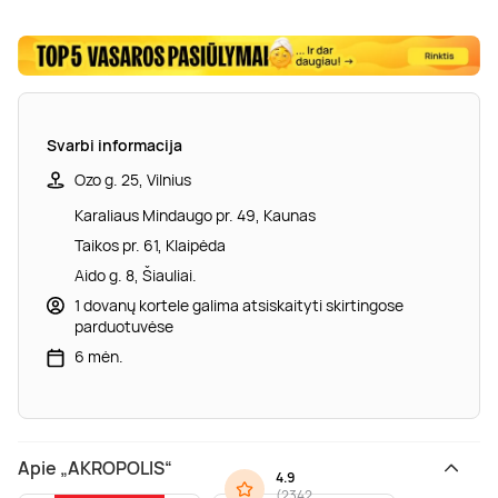
Svarbi informacija
Ozo g. 25, Vilnius
Karaliaus Mindaugo pr. 49, Kaunas
Taikos pr. 61, Klaipėda
Aido g. 8, Šiauliai.
1 dovanų kortele galima atsiskaityti skirtingose
parduotuvėse
6 mėn.
Apie „AKROPOLIS“
4.9
(
2342