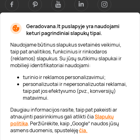
Geradovana.lt puslapyje yra naudojami
Apie mus
keturi pagrindiniai slapukų tipai.
Apie „Gera Dovana“
Naudojame būtinus slapukus svetainės veikimui,
taip pat analitikos, funkcinius ir rinkodaros
Lojalumo klubas
(reklamos) slapukus. Su jūsų sutikimu slapukai ir
Karjera
mobilieji identifikatoriai naudojami:
Visi partneriai
turinio ir reklamos personalizavimui;
personalizuotai ir nepersonalizuotai reklamai,
Kontaktai
taip pat jos efektyvumo (pvz., konversijų)
Tinklaraštis
matavimui.
Daugiau informacijos rasite, taip pat pakeisti ar
atnaujinti pasirinkimus gali atlikti čia
Slapukų
Informacija
politika
. Peržiūrėkite, kaip „Google“ naudos jūsų
asmens duomenis, spustelėję
čia.
„GERA DOVANA“ GRUPĖ