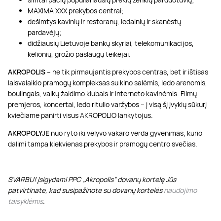
MAXIMA XXX prekybos centrai;
dešimtys kavinių ir restoranų, ledainių ir skanėstų
pardavėjų;
didžiausių Lietuvoje bankų skyriai, telekomunikacijos,
kelionių, grožio paslaugų teikėjai.
AKROPOLIS
– ne tik pirmaujantis prekybos centras, bet ir ištisas
laisvalaikio pramogų kompleksas su kino salėmis, ledo arenomis,
boulingais, vaikų žaidimo klubais ir interneto kavinėmis. Filmų
premjeros, koncertai, ledo ritulio varžybos – į visą šį įvykių sūkurį
kviečiame panirti visus AKROPOLIO lankytojus.
AKROPOLYJE
nuo ryto iki vėlyvo vakaro verda gyvenimas, kurio
dalimi tampa kiekvienas prekybos ir pramogų centro svečias.
SVARBU! Įsigydami PPC „Akropolis” dovanų kortelę Jūs
patvirtinate, kad susipažinote su dovanų kortelės
naudojimo
taisyklėmis
.