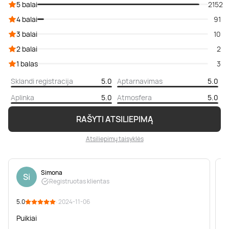
5 balai
2152
4 balai
91
3 balai
10
2 balai
2
1 balas
3
Sklandi registracija
5.0
Aptarnavimas
5.0
Aplinka
5.0
Atmosfera
5.0
RAŠYTI ATSILIEPIMĄ
Atsiliepimų taisyklės
Simona
Si
Registruotas klientas
5.0
· 2024-11-06
5
Puikiai