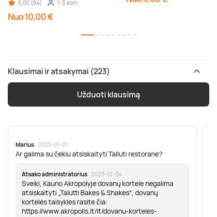
5,00 (84)
1-3 asm.
Nuo 10,00 €
Klausimai ir atsakymai (223)
Užduoti klausimą
Marius
· 2023-01-01
Sa
Ar galima su čekiu atsiskaityti Talluti restorane?
Sv
er
Atsako administratorius
· 2023-01-04
Sveiki, Kauno Akropolyje dovanų kortele negalima
atsiskaityti „Talutti Bakes & Shakes“, dovanų
kortelės taisykles rasite čia:
https://www.akropolis.lt/lt/dovanu-korteles-