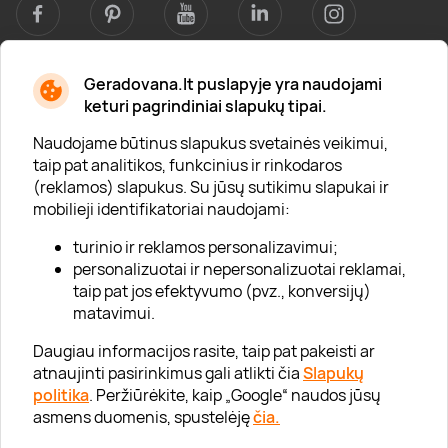
Geradovana.lt puslapyje yra naudojami
Apie mus
keturi pagrindiniai slapukų tipai.
Apie „Gera Dovana“
Naudojame būtinus slapukus svetainės veikimui,
taip pat analitikos, funkcinius ir rinkodaros
Lojalumo klubas
(reklamos) slapukus. Su jūsų sutikimu slapukai ir
Karjera
mobilieji identifikatoriai naudojami:
Visi partneriai
turinio ir reklamos personalizavimui;
personalizuotai ir nepersonalizuotai reklamai,
Kontaktai
taip pat jos efektyvumo (pvz., konversijų)
Tinklaraštis
matavimui.
Daugiau informacijos rasite, taip pat pakeisti ar
atnaujinti pasirinkimus gali atlikti čia
Slapukų
Informacija
politika
. Peržiūrėkite, kaip „Google“ naudos jūsų
asmens duomenis, spustelėję
čia.
„GERA DOVANA“ GRUPĖ