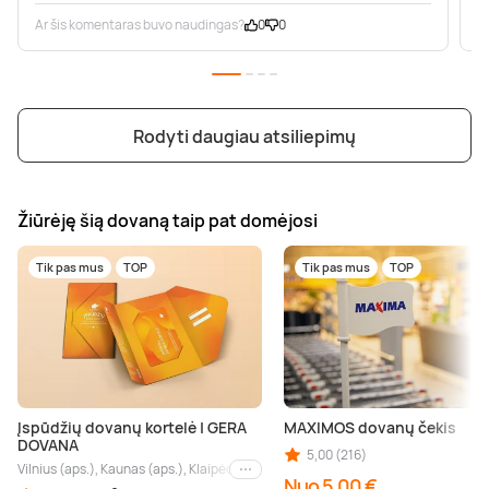
Ar šis komentaras buvo naudingas?
0
0
A
Rodyti daugiau atsiliepimų
Žiūrėję šią dovaną taip pat domėjosi
Tik pas mus
TOP
Tik pas mus
TOP
Įspūdžių dovanų kortelė | GERA
MAXIMOS dovanų čekis
DOVANA
5,00 (216)
Vilnius (aps.), Kaunas (aps.), Klaipėda (aps.), Palanga (aps.), Nida (aps.), Druskin
Kiti miestai
Nuo 5,00 €