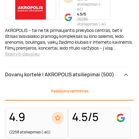
atsiliepimas (-
ai)
)
4.5/5
26286
atsiliepimas (-ai)
AKROPOLIS – tai ne tik pirmaujantis prekybos centras, bet ir
ištisas laisvalaikio pramogų kompleksas su kino salėmis, ledo
arenomis, boulingais, vaikų žaidimo klubais ir interneto kavinėmis.
Filmų premjeros, koncertai, ledo ritulio varžybos – į visą
...
Skaityti daugiau
Dovanų kortelė | AKROPOLIS atsiliepimai (500)
Pasiūlymo vertinimas
4.9
4.5/5
(2258 atsiliepimas (-ai))