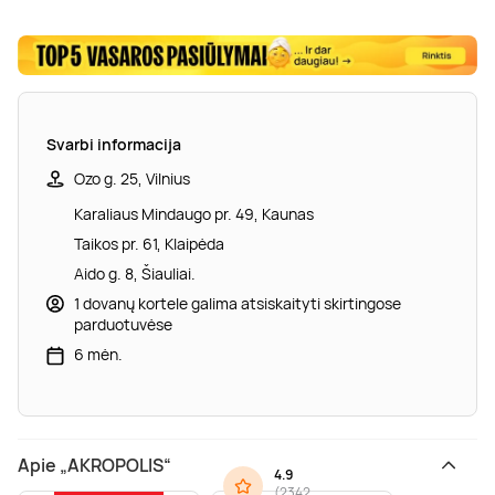
Svarbi informacija
Ozo g. 25, Vilnius
Karaliaus Mindaugo pr. 49, Kaunas
Taikos pr. 61, Klaipėda
Aido g. 8, Šiauliai.
1 dovanų kortele galima atsiskaityti skirtingose
parduotuvėse
6 mėn.
Apie „AKROPOLIS“
4.9
(
2342