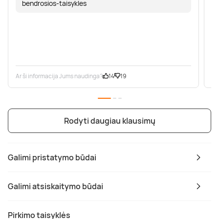
bendrosios-taisykles
Ar ši informacija Jums naudinga?
14
19
Ar
Rodyti daugiau klausimų
Galimi pristatymo būdai
Galimi atsiskaitymo būdai
Pirkimo taisyklės