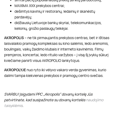
MAXIMA XXX prekybos centrai;
dešimtys kavinių ir restoranų, ledainių ir skanėstų
pardavėjų;
didžiausių Lietuvoje bankų skyriai, telekomunikacijos,
kelionių, grožio paslaugų teikėjai.
AKROPOLIS
– ne tik pirmaujantis prekybos centras, bet ir ištisas
laisvalaikio pramogų kompleksas su kino salėmis, ledo arenomis,
boulingais, vaikų žaidimo klubais ir interneto kavinėmis. Filmų
premjeros, koncertai, ledo ritulio varžybos – į visą šį įvykių sūkurį
kviečiame panirti visus AKROPOLIO lankytojus.
AKROPOLYJE
nuo ryto iki vėlyvo vakaro verda gyvenimas, kurio
dalimi tampa kiekvienas prekybos ir pramogų centro svečias.
SVARBU! Įsigydami PPC „Akropolis” dovanų kortelę Jūs
patvirtinate, kad susipažinote su dovanų kortelės
naudojimo
taisyklėmis
.