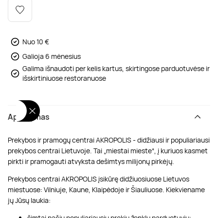
Poilsis dvaruose ir pilyse
Masažų kompleksai
Kitos vandens pramogos
Nuo 10 €
Galioja 6 mėnesius
Galima išnaudoti per kelis kartus, skirtingose parduotuvėse ir
išskirtiniuose restoranuose
Aprašymas
Prekybos ir pramogų centrai AKROPOLIS - didžiausi ir populiariausi
prekybos centrai Lietuvoje. Tai „miestai mieste“, į kuriuos kasmet
pirkti ir pramogauti atvyksta dešimtys milijonų pirkėjų.
Prekybos centrai AKROPOLIS įsikūrę didžiuosiuose Lietuvos
miestuose: Vilniuje, Kaune, Klaipėdoje ir Šiauliuose. Kiekviename
jų Jūsų laukia:
šimtai pačių populiariausių prekių ženklų parduotuvių;