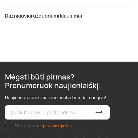
Dažniausiai užduodami klausimai
Mėgsti būti pirmas?
Prenumeruok naujienlaiškį:
Naujienos, pranešimai apie nuolaidas ir dar daugiau!
* Susipažinau su
privatumo politika