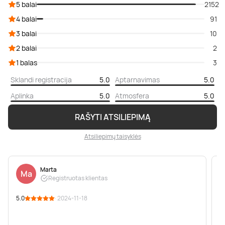
5 balai
2152
4 balai
91
3 balai
10
2 balai
2
1 balas
3
Sklandi registracija
5.0
Aptarnavimas
5.0
Aplinka
5.0
Atmosfera
5.0
RAŠYTI ATSILIEPIMĄ
Atsiliepimų taisyklės
Marta
Ma
Registruotas klientas
5.0
· 2024-11-18
5
❤