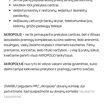
MAXIMA XXX prekybos centrai;
dešimtys kavinių ir restoranų, ledainių ir skanėstų
pardavėjų;
didžiausių Lietuvoje bankų skyriai, telekomunikacijos,
kelionių, grožio paslaugų teikėjai.
AKROPOLIS
– ne tik pirmaujantis prekybos centras, bet ir ištisas
laisvalaikio pramogų kompleksas su kino salėmis, ledo arenomis,
boulingais, vaikų žaidimo klubais ir interneto kavinėmis. Filmų
premjeros, koncertai, ledo ritulio varžybos – į visą šį įvykių sūkurį
kviečiame panirti visus AKROPOLIO lankytojus.
AKROPOLYJE
nuo ryto iki vėlyvo vakaro verda gyvenimas, kurio
dalimi tampa kiekvienas prekybos ir pramogų centro svečias.
SVARBU! Įsigydami PPC „Akropolis” dovanų kortelę Jūs
patvirtinate, kad susipažinote su dovanų kortelės
naudojimo
taisyklėmis
.