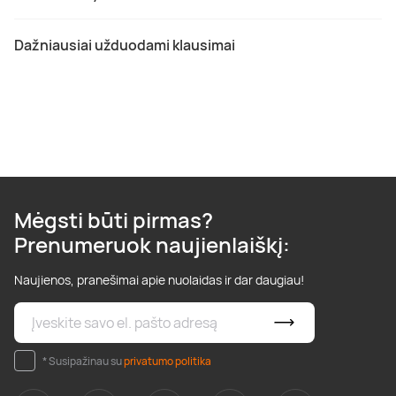
Dažniausiai užduodami klausimai
Mėgsti būti pirmas?
Prenumeruok naujienlaiškį:
Naujienos, pranešimai apie nuolaidas ir dar daugiau!
* Susipažinau su
privatumo politika