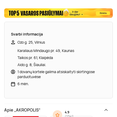
Svarbi informacija
Ozo g. 25, Vilnius
Karaliaus Mindaugo pr. 49, Kaunas
Taikos pr. 61, Klaipėda
Aido g. 8, Šiauliai.
1 dovanų kortele galima atsiskaityti skirtingose
parduotuvėse
6 mėn.
Apie „AKROPOLIS“
4.9
(
2342