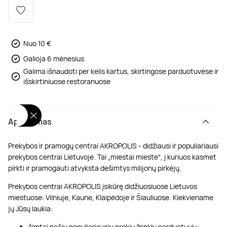
Poilsis dvaruose ir pilyse
Masažų kompleksai
Kitos vandens pramogos
Nuo 10 €
Galioja 6 mėnesius
Galima išnaudoti per kelis kartus, skirtingose parduotuvėse ir
išskirtiniuose restoranuose
Aprašymas
Prekybos ir pramogų centrai AKROPOLIS - didžiausi ir populiariausi
prekybos centrai Lietuvoje. Tai „miestai mieste“, į kuriuos kasmet
pirkti ir pramogauti atvyksta dešimtys milijonų pirkėjų.
Prekybos centrai AKROPOLIS įsikūrę didžiuosiuose Lietuvos
miestuose: Vilniuje, Kaune, Klaipėdoje ir Šiauliuose. Kiekviename
jų Jūsų laukia:
šimtai pačių populiariausių prekių ženklų parduotuvių;