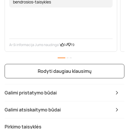
bendrosios-taisykles
Ar ši informacija Jums naudinga?
14
19
Ar
Rodyti daugiau klausimų
Galimi pristatymo būdai
Galimi atsiskaitymo būdai
Pirkimo taisyklės