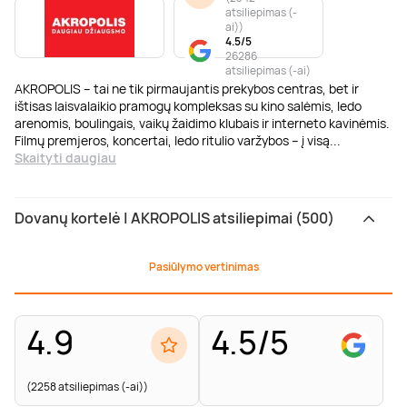
atsiliepimas (-
ai)
)
4.5/5
26286
atsiliepimas (-ai)
AKROPOLIS – tai ne tik pirmaujantis prekybos centras, bet ir
ištisas laisvalaikio pramogų kompleksas su kino salėmis, ledo
arenomis, boulingais, vaikų žaidimo klubais ir interneto kavinėmis.
Filmų premjeros, koncertai, ledo ritulio varžybos – į visą
...
Skaityti daugiau
Dovanų kortelė | AKROPOLIS atsiliepimai (500)
Pasiūlymo vertinimas
4.9
4.5/5
(2258 atsiliepimas (-ai))