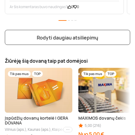
Ar šis komentaras buvo naudingas?
0
0
A
Rodyti daugiau atsiliepimų
Žiūrėję šią dovaną taip pat domėjosi
Tik pas mus
TOP
Tik pas mus
TOP
Įspūdžių dovanų kortelė | GERA
MAXIMOS dovanų čekis
DOVANA
5,00 (216)
Vilnius (aps.), Kaunas (aps.), Klaipėda (aps.), Palanga (aps.), Nida (aps.), Druskin
Kiti miestai
Nuo 5,00 €