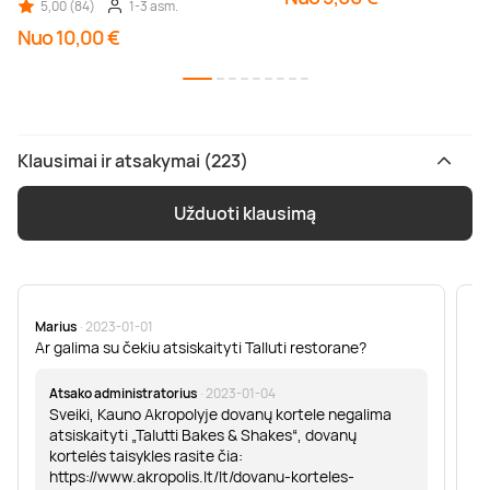
5,00 (84)
1-3 asm.
Nuo 10,00 €
Klausimai ir atsakymai (223)
Užduoti klausimą
Marius
· 2023-01-01
Sa
Ar galima su čekiu atsiskaityti Talluti restorane?
Sv
er
Atsako administratorius
· 2023-01-04
Sveiki, Kauno Akropolyje dovanų kortele negalima
atsiskaityti „Talutti Bakes & Shakes“, dovanų
kortelės taisykles rasite čia:
https://www.akropolis.lt/lt/dovanu-korteles-