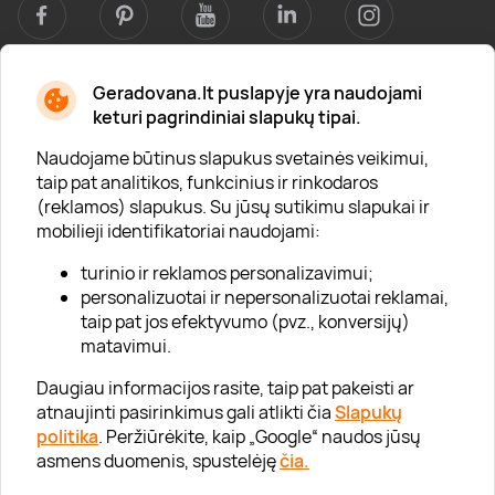
Geradovana.lt puslapyje yra naudojami
Apie mus
keturi pagrindiniai slapukų tipai.
Apie „Gera Dovana“
Naudojame būtinus slapukus svetainės veikimui,
taip pat analitikos, funkcinius ir rinkodaros
Lojalumo klubas
(reklamos) slapukus. Su jūsų sutikimu slapukai ir
Karjera
mobilieji identifikatoriai naudojami:
Visi partneriai
turinio ir reklamos personalizavimui;
personalizuotai ir nepersonalizuotai reklamai,
Kontaktai
taip pat jos efektyvumo (pvz., konversijų)
Tinklaraštis
matavimui.
Daugiau informacijos rasite, taip pat pakeisti ar
atnaujinti pasirinkimus gali atlikti čia
Slapukų
Informacija
politika
. Peržiūrėkite, kaip „Google“ naudos jūsų
asmens duomenis, spustelėję
čia.
„GERA DOVANA“ GRUPĖ