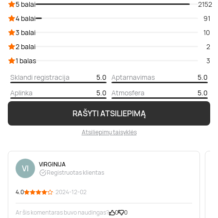
5 balai
2152
4 balai
91
3 balai
10
2 balai
2
1 balas
3
Sklandi registracija
5.0
Aptarnavimas
5.0
Aplinka
5.0
Atmosfera
5.0
RAŠYTI ATSILIEPIMĄ
Atsiliepimų taisyklės
VIRGINIJA
VI
Registruotas klientas
4.0
· 2024-12-02
5
Ar šis komentaras buvo naudingas?
0
0
A