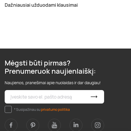
Dažniausiai užduodami klausimai
Mėgsti būti pirmas?
Prenumeruok naujienlaiškį:
Naujienos, pranešimai apie nuolaidas ir dar daugiau!
* Susipažinau su
privatumo politika