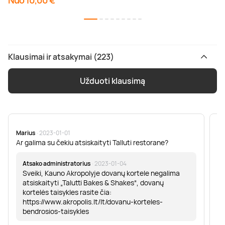
Nuo 10,00 €
Klausimai ir atsakymai (223)
Užduoti klausimą
Marius
· 2023-01-01
Sa
Ar galima su čekiu atsiskaityti Talluti restorane?
Sv
er
Atsako administratorius
· 2023-01-04
Sveiki, Kauno Akropolyje dovanų kortele negalima
atsiskaityti „Talutti Bakes & Shakes“, dovanų
kortelės taisykles rasite čia:
https://www.akropolis.lt/lt/dovanu-korteles-
bendrosios-taisykles