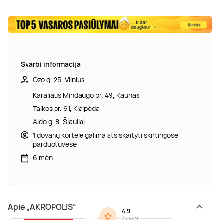
Svarbi informacija
Ozo g. 25, Vilnius
Karaliaus Mindaugo pr. 49, Kaunas
Taikos pr. 61, Klaipėda
Aido g. 8, Šiauliai.
1 dovanų kortele galima atsiskaityti skirtingose
parduotuvėse
6 mėn.
Apie „AKROPOLIS“
4.9
(
2342