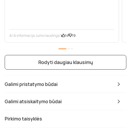
Ar ši informacija Jums naudinga?
14
19
Ar
Rodyti daugiau klausimų
Galimi pristatymo būdai
Galimi atsiskaitymo būdai
Pirkimo taisyklės