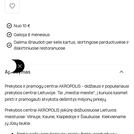
Poilsis dvaruose ir pilyse
Masažų kompleksai
Kitos vandens pramogos
Nuo 10 €
Galioja 6 mėnesius
Galima išnaudoti per kelis kartus, skirtingose parduotuvėse ir
išskirtiniuose restoranuose
Aprašymas
Prekybos ir pramogų centrai AKROPOLIS - didžiausi ir populiariausi
prekybos centrai Lietuvoje. Tai „miestai mieste“, į kuriuos kasmet
pirkti ir pramogauti atvyksta dešimtys milijonų pirkėjų.
Prekybos centrai AKROPOLIS įsikūrę didžiuosiuose Lietuvos
miestuose: Vilniuje, Kaune, Klaipėdoje ir Šiauliuose. Kiekviename
jų Jūsų laukia:
šimtai pačių populiariausių prekių ženklų parduotuvių;