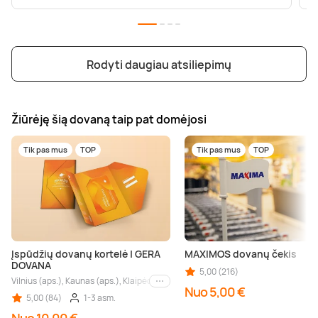
Rodyti daugiau atsiliepimų
Žiūrėję šią dovaną taip pat domėjosi
Tik pas mus
TOP
Tik pas mus
TOP
Įspūdžių dovanų kortelė | GERA
MAXIMOS dovanų čekis
DOVANA
5,00 (216)
Vilnius (aps.), Kaunas (aps.), Klaipėda (aps.), Palanga (aps.), Nida (aps.), Druskin
Kiti miestai
Nuo 5,00 €
5,00 (84)
1-3 asm.