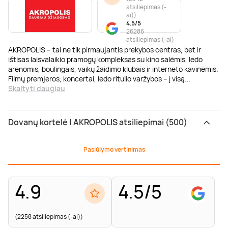
atsiliepimas (-
ai)
)
4.5/5
26286
atsiliepimas (-ai)
AKROPOLIS – tai ne tik pirmaujantis prekybos centras, bet ir
ištisas laisvalaikio pramogų kompleksas su kino salėmis, ledo
arenomis, boulingais, vaikų žaidimo klubais ir interneto kavinėmis.
Filmų premjeros, koncertai, ledo ritulio varžybos – į visą
...
Skaityti daugiau
Dovanų kortelė | AKROPOLIS atsiliepimai (500)
Pasiūlymo vertinimas
4.9
4.5/5
(2258 atsiliepimas (-ai))