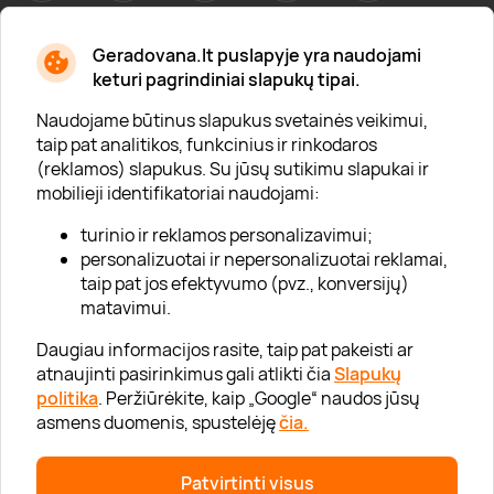
Geradovana.lt puslapyje yra naudojami
Apie mus
keturi pagrindiniai slapukų tipai.
Apie „Gera Dovana“
Naudojame būtinus slapukus svetainės veikimui,
taip pat analitikos, funkcinius ir rinkodaros
Lojalumo klubas
(reklamos) slapukus. Su jūsų sutikimu slapukai ir
Karjera
mobilieji identifikatoriai naudojami:
Visi partneriai
turinio ir reklamos personalizavimui;
personalizuotai ir nepersonalizuotai reklamai,
Kontaktai
taip pat jos efektyvumo (pvz., konversijų)
Tinklaraštis
matavimui.
Daugiau informacijos rasite, taip pat pakeisti ar
atnaujinti pasirinkimus gali atlikti čia
Slapukų
Informacija
politika
. Peržiūrėkite, kaip „Google“ naudos jūsų
asmens duomenis, spustelėję
čia.
„GERA DOVANA“ GRUPĖ
Patvirtinti visus