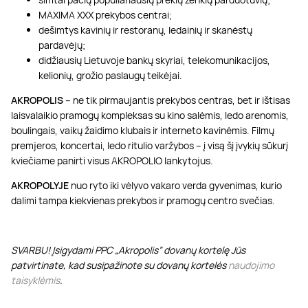
MAXIMA XXX prekybos centrai;
dešimtys kavinių ir restoranų, ledainių ir skanėstų
pardavėjų;
didžiausių Lietuvoje bankų skyriai, telekomunikacijos,
kelionių, grožio paslaugų teikėjai.
AKROPOLIS
– ne tik pirmaujantis prekybos centras, bet ir ištisas
laisvalaikio pramogų kompleksas su kino salėmis, ledo arenomis,
boulingais, vaikų žaidimo klubais ir interneto kavinėmis. Filmų
premjeros, koncertai, ledo ritulio varžybos – į visą šį įvykių sūkurį
kviečiame panirti visus AKROPOLIO lankytojus.
AKROPOLYJE
nuo ryto iki vėlyvo vakaro verda gyvenimas, kurio
dalimi tampa kiekvienas prekybos ir pramogų centro svečias.
SVARBU! Įsigydami PPC „Akropolis” dovanų kortelę Jūs
patvirtinate, kad susipažinote su dovanų kortelės
naudojimo
taisyklėmis
.