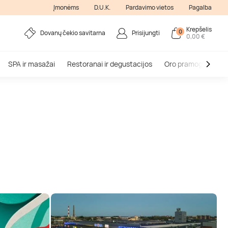
Įmonėms
D.U.K.
Pardavimo vietos
Pagalba
Krepšelis
0
Dovanų čekio savitarna
Prisijungti
0,00 €
SPA ir masažai
Restoranai ir degustacijos
Oro pramogos
V