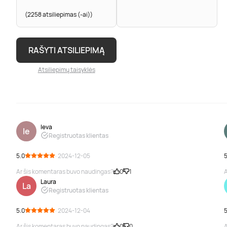
(2258 atsiliepimas (-ai))
RAŠYTI ATSILIEPIMĄ
Atsiliepimų taisyklės
Ieva
Ie
Registruotas klientas
5.0
· 2024-12-05
5
Ar šis komentaras buvo naudingas?
0
1
A
Laura
La
Registruotas klientas
5.0
· 2024-12-04
5
Ar šis komentaras buvo naudingas?
0
0
A