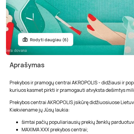
Rodyti daugiau (6)
Aprašymas
Prekybos ir pramogų centrai AKROPOLIS - didžiausi ir popul
kuriuos kasmet pirkti ir pramogauti atvyksta dešimtys mili
Prekybos centrai AKROPOLIS įsikūrę didžiuosiuose Lietuvo
Kiekviename jų Jūsų laukia:
šimtai pačių populiariausių prekių ženklų parduotu
MAXIMA XXX prekybos centrai;