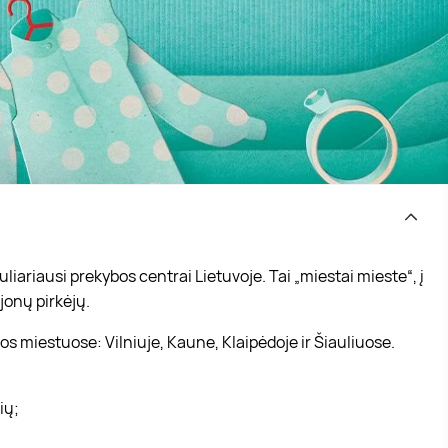
iariausi prekybos centrai Lietuvoje. Tai „miestai mieste“, į
jonų pirkėjų.
s miestuose: Vilniuje, Kaune, Klaipėdoje ir Šiauliuose.
vių;