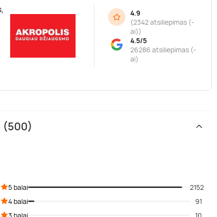
,
4.9
(
2342 atsiliepimas (-
ai)
)
4.5/5
26286 atsiliepimas (-
ai)
i (500)
5 balai
2152
4 balai
91
3 balai
10