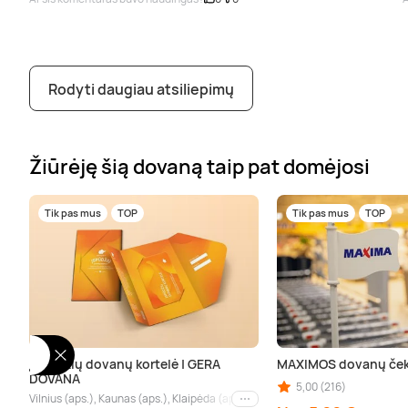
Rodyti daugiau atsiliepimų
Žiūrėję šią dovaną taip pat domėjosi
Tik pas mus
TOP
Tik pas mus
TOP
Įspūdžių dovanų kortelė | GERA
MAXIMOS dovanų ček
DOVANA
5,00 (216)
Vilnius (aps.), Kaunas (aps.), Klaipėda (aps.), Palanga (aps.), Nida (aps.), Drus
Kiti miestai