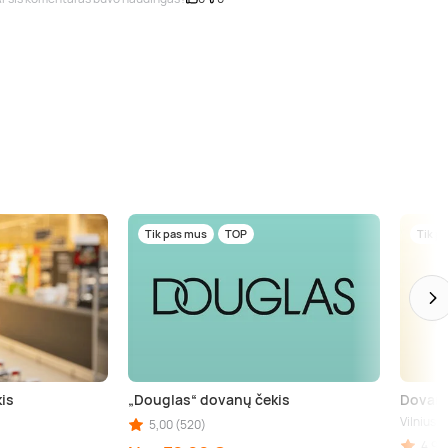
Tik pas mus
TOP
Tik p
is
„Douglas“ dovanų čekis
Dovanų
Vilnius
5,00 (520)
kininkai (aps.), Birštonas (aps.), Trakai (aps.), Šiauliai (aps.), Kupiškis (aps.), Pane
4,90