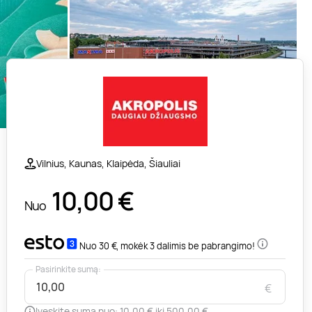
Vilnius, Kaunas, Klaipėda, Šiauliai
10,00
€
Nuo
Nuo 30 €, mokėk 3 dalimis be pabrangimo!
Pasirinkite sumą:
€
Įveskite sumą nuo: 10,00 € iki 500,00 €