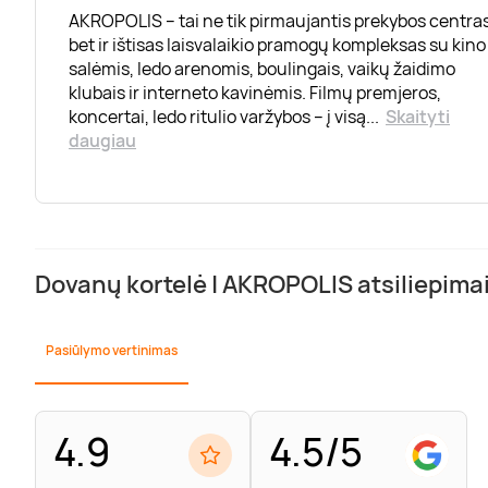
AKROPOLIS – tai ne tik pirmaujantis prekybos centras
bet ir ištisas laisvalaikio pramogų kompleksas su kino
salėmis, ledo arenomis, boulingais, vaikų žaidimo
klubais ir interneto kavinėmis. Filmų premjeros,
koncertai, ledo ritulio varžybos – į visą
...
Skaityti
daugiau
Dovanų kortelė | AKROPOLIS atsiliepima
Pasiūlymo vertinimas
4.9
4.5/5