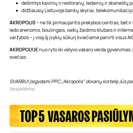
dešimtys kavinių ir restoranų, ledainių ir skanėstų 
didžiausių Lietuvoje bankų skyriai, telekomunikacijos
AKROPOLIS
– ne tik pirmaujantis prekybos centras, bet i
ledo arenomis, boulingais, vaikų žaidimo klubais ir interne
varžybos – į visą šį įvykių sūkurį kviečiame panirti visus
AKROPOLYJE
nuo ryto iki vėlyvo vakaro verda gyvenimas,
svečias.
SVARBU! Įsigydami PPC „Akropolis” dovanų kortelę Jūs pat
taisyklėmis
.