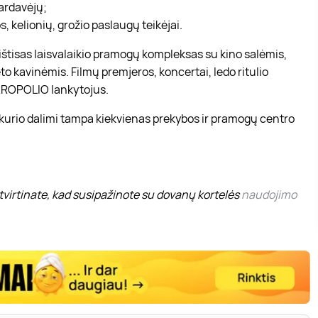
pardavėjų;
, kelionių, grožio paslaugų teikėjai.
r ištisas laisvalaikio pramogų kompleksas su kino salėmis,
to kavinėmis. Filmų premjeros, koncertai, ledo ritulio
 AKROPOLIO lankytojus.
 kurio dalimi tampa kiekvienas prekybos ir pramogų centro
virtinate, kad susipažinote su dovanų kortelės
naudojimo