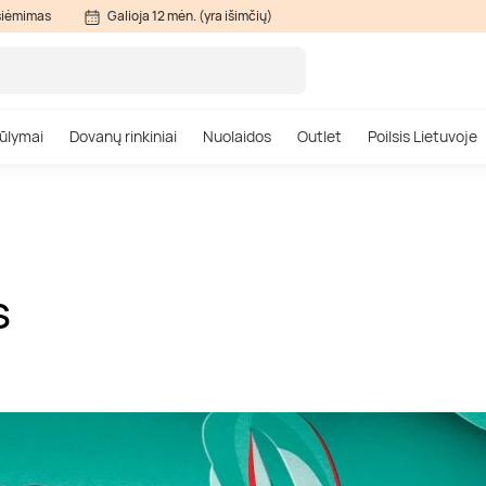
siėmimas
Galioja 12 mėn. (yra išimčių)
ūlymai
Dovanų rinkiniai
Nuolaidos
Outlet
Poilsis Lietuvoje
S