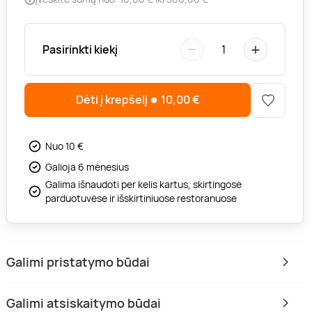
−
+
Pasirinkti kiekį
1
Dėti į krepšelį
10,00
€
Nuo 10 €
Galioja 6 mėnesius
Galima išnaudoti per kelis kartus, skirtingose
parduotuvėse ir išskirtiniuose restoranuose
Galimi pristatymo būdai
Galimi atsiskaitymo būdai