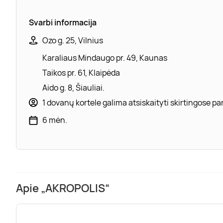
Svarbi informacija
Ozo g. 25, Vilnius
Karaliaus Mindaugo pr. 49, Kaunas
Taikos pr. 61, Klaipėda
Aido g. 8, Šiauliai.
1 dovanų kortele galima atsiskaityti skirtingose 
6 mėn.
Apie „AKROPOLIS“