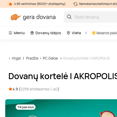
4.85 vertinimas (8000+ atsiliepimų)
Nemokamas keitimas ir at
Meniu
Dovanų idėjos
Vieta
Vasaros pasi
Atgal
Pradžia
PC čekiai
Dovanų kortelė | AKROPOLIS
Dovanų kortelė | AKROPOLI
4.9 (
2258 atsiliepimas (-ai)
)
Tik pas mus