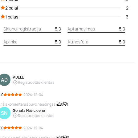
2 balai
2
1 balas
3
Sklandi registracija
5.0
Aptarnavimas
5.0
Aplinka
5.0
Atmosfera
5.0
ADELĖ
AD
Registruotas klientas
.0
· 2024-12-04
r šis komentaras buvo naudingas?
0
1
Sonata Navickienė
SN
Registruotas klientas
.0
· 2024-12-04
r šis komentaras buvo naudingas?
0
0