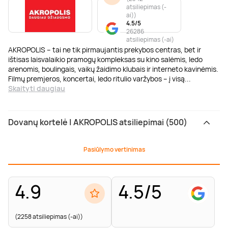
atsiliepimas (-
ai)
)
4.5/5
26286
atsiliepimas (-ai)
AKROPOLIS – tai ne tik pirmaujantis prekybos centras, bet ir
ištisas laisvalaikio pramogų kompleksas su kino salėmis, ledo
arenomis, boulingais, vaikų žaidimo klubais ir interneto kavinėmis.
Filmų premjeros, koncertai, ledo ritulio varžybos – į visą
...
Skaityti daugiau
Dovanų kortelė | AKROPOLIS atsiliepimai (500)
Pasiūlymo vertinimas
4.9
4.5/5
(2258 atsiliepimas (-ai))