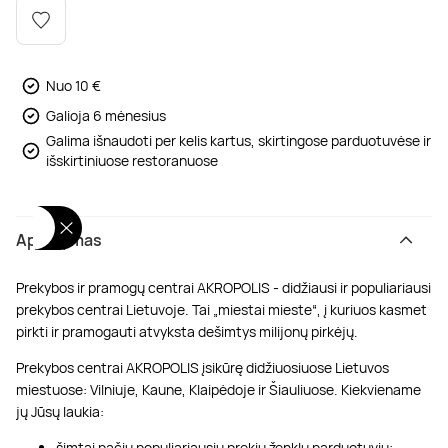
Poilsis dvaruose ir pilyse
Masažų kompleksai
Kitos vandens pramogos
Nuo 10 €
Galioja 6 mėnesius
Galima išnaudoti per kelis kartus, skirtingose parduotuvėse ir
išskirtiniuose restoranuose
Aprašymas
Prekybos ir pramogų centrai AKROPOLIS - didžiausi ir populiariausi
prekybos centrai Lietuvoje. Tai „miestai mieste“, į kuriuos kasmet
pirkti ir pramogauti atvyksta dešimtys milijonų pirkėjų.
Prekybos centrai AKROPOLIS įsikūrę didžiuosiuose Lietuvos
miestuose: Vilniuje, Kaune, Klaipėdoje ir Šiauliuose. Kiekviename
jų Jūsų laukia:
šimtai pačių populiariausių prekių ženklų parduotuvių;