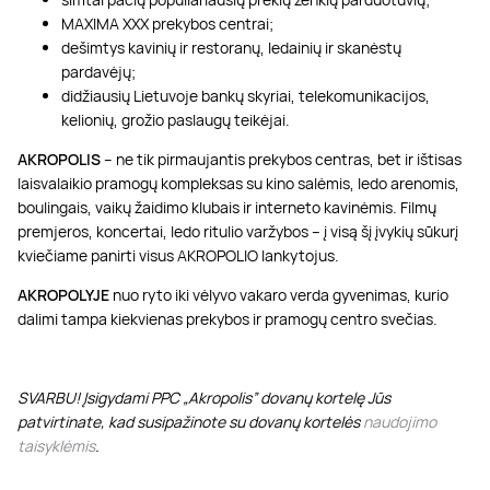
MAXIMA XXX prekybos centrai;
dešimtys kavinių ir restoranų, ledainių ir skanėstų
pardavėjų;
didžiausių Lietuvoje bankų skyriai, telekomunikacijos,
kelionių, grožio paslaugų teikėjai.
AKROPOLIS
– ne tik pirmaujantis prekybos centras, bet ir ištisas
laisvalaikio pramogų kompleksas su kino salėmis, ledo arenomis,
boulingais, vaikų žaidimo klubais ir interneto kavinėmis. Filmų
premjeros, koncertai, ledo ritulio varžybos – į visą šį įvykių sūkurį
kviečiame panirti visus AKROPOLIO lankytojus.
AKROPOLYJE
nuo ryto iki vėlyvo vakaro verda gyvenimas, kurio
dalimi tampa kiekvienas prekybos ir pramogų centro svečias.
SVARBU! Įsigydami PPC „Akropolis” dovanų kortelę Jūs
patvirtinate, kad susipažinote su dovanų kortelės
naudojimo
taisyklėmis
.