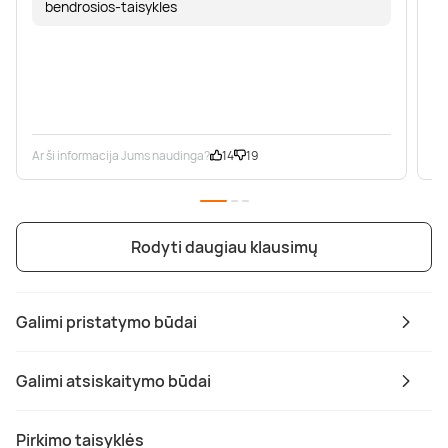
bendrosios-taisykles
Ar ši informacija Jums naudinga?
14
19
Ar
Rodyti daugiau klausimų
Galimi pristatymo būdai
Galimi atsiskaitymo būdai
Pirkimo taisyklės