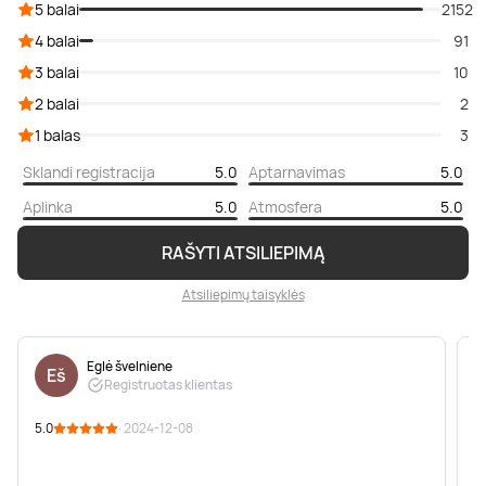
5 balai
2152
4 balai
91
3 balai
10
2 balai
2
1 balas
3
Sklandi registracija
5.0
Aptarnavimas
5.0
Aplinka
5.0
Atmosfera
5.0
RAŠYTI ATSILIEPIMĄ
Atsiliepimų taisyklės
Eglė švelniene
Eš
Registruotas klientas
5.0
· 2024-12-08
5