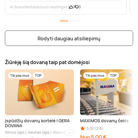
Ar šis komentaras buvo naudingas?
0
0
A
Rodyti daugiau atsiliepimų
Žiūrėję šią dovaną taip pat domėjosi
Tik pas mus
TOP
Tik pas mus
TOP
Įspūdžių dovanų kortelė | GERA
MAXIMOS dovanų čekis
DOVANA
5,00 (216)
Vilnius (aps.), Kaunas (aps.), Klaipėda (aps.), Palanga (aps.), Nida (aps.), Druskin
Kiti miestai
Nuo 5,00 €