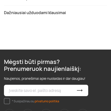
Dažniausiai užduodami klausimai
Mėgsti būti pirmas?
Prenumeruok naujienlaiškį:
Naujienos, pranešimai apie nuolaidas ir dar daugiau!
* Susipažinau su
privatumo politika