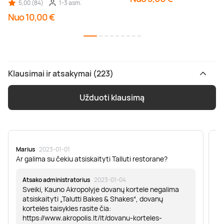
5,00 (84)
1-3 asm.
Nuo 10,00 €
Klausimai ir atsakymai (223)
Užduoti klausimą
Marius
· 2023-01-01
Sa
Ar galima su čekiu atsiskaityti Talluti restorane?
Sv
er
Atsako administratorius
· 2023-01-04
Sveiki, Kauno Akropolyje dovanų kortele negalima
atsiskaityti „Talutti Bakes & Shakes“, dovanų
kortelės taisykles rasite čia:
https://www.akropolis.lt/lt/dovanu-korteles-