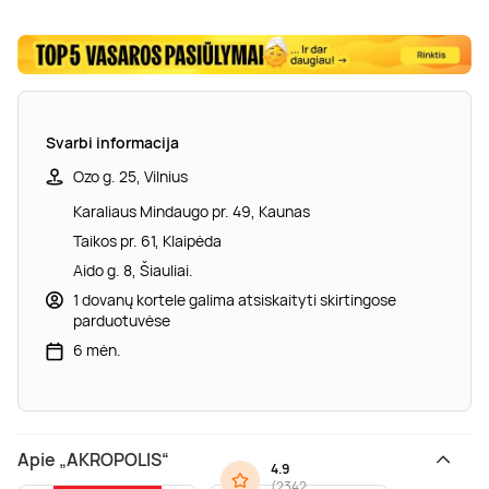
Svarbi informacija
Ozo g. 25, Vilnius
Karaliaus Mindaugo pr. 49, Kaunas
Taikos pr. 61, Klaipėda
Aido g. 8, Šiauliai.
1 dovanų kortele galima atsiskaityti skirtingose
parduotuvėse
6 mėn.
Apie „AKROPOLIS“
4.9
(
2342