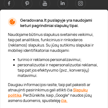
Geradovana.lt puslapyje yra naudojami
Apie mus
keturi pagrindiniai slapukų tipai.
Apie „Gera Dovana“
Naudojame būtinus slapukus svetainės veikimui,
taip pat analitikos, funkcinius ir rinkodaros
Lojalumo klubas
(reklamos) slapukus. Su jūsų sutikimu slapukai ir
Karjera
mobilieji identifikatoriai naudojami:
Visi partneriai
turinio ir reklamos personalizavimui;
personalizuotai ir nepersonalizuotai reklamai,
Kontaktai
taip pat jos efektyvumo (pvz., konversijų)
Tinklaraštis
matavimui.
Daugiau informacijos rasite, taip pat pakeisti ar
atnaujinti pasirinkimus gali atlikti čia
Slapukų
Informacija
politika
. Peržiūrėkite, kaip „Google“ naudos jūsų
asmens duomenis, spustelėję
čia.
„GERA DOVANA“ GRUPĖ