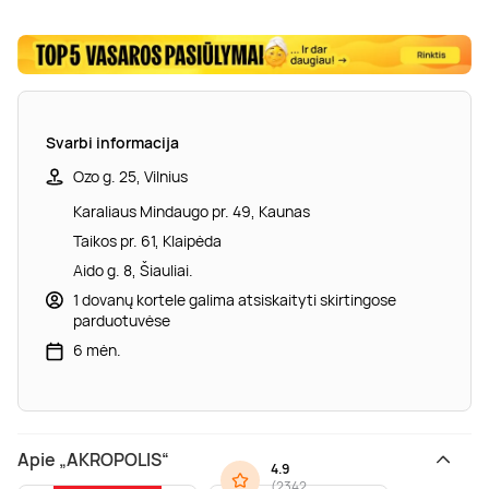
Svarbi informacija
Ozo g. 25, Vilnius
Karaliaus Mindaugo pr. 49, Kaunas
Taikos pr. 61, Klaipėda
Aido g. 8, Šiauliai.
1 dovanų kortele galima atsiskaityti skirtingose
parduotuvėse
6 mėn.
Apie „AKROPOLIS“
4.9
(
2342