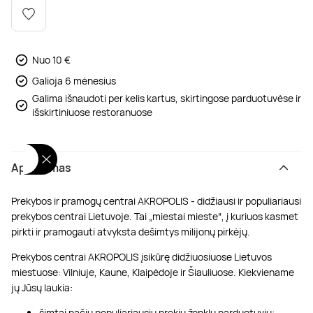
Poilsis dvaruose ir pilyse
Masažų kompleksai
Kitos vandens pramogos
Nuo 10 €
Galioja 6 mėnesius
Galima išnaudoti per kelis kartus, skirtingose parduotuvėse ir
išskirtiniuose restoranuose
Aprašymas
Prekybos ir pramogų centrai AKROPOLIS - didžiausi ir populiariausi
prekybos centrai Lietuvoje. Tai „miestai mieste“, į kuriuos kasmet
pirkti ir pramogauti atvyksta dešimtys milijonų pirkėjų.
Prekybos centrai AKROPOLIS įsikūrę didžiuosiuose Lietuvos
miestuose: Vilniuje, Kaune, Klaipėdoje ir Šiauliuose. Kiekviename
jų Jūsų laukia:
šimtai pačių populiariausių prekių ženklų parduotuvių;