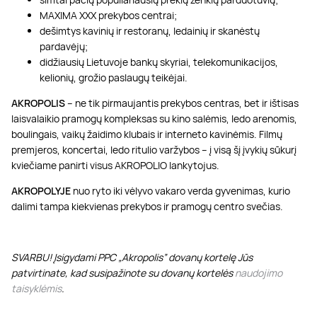
MAXIMA XXX prekybos centrai;
dešimtys kavinių ir restoranų, ledainių ir skanėstų
pardavėjų;
didžiausių Lietuvoje bankų skyriai, telekomunikacijos,
kelionių, grožio paslaugų teikėjai.
AKROPOLIS
– ne tik pirmaujantis prekybos centras, bet ir ištisas
laisvalaikio pramogų kompleksas su kino salėmis, ledo arenomis,
boulingais, vaikų žaidimo klubais ir interneto kavinėmis. Filmų
premjeros, koncertai, ledo ritulio varžybos – į visą šį įvykių sūkurį
kviečiame panirti visus AKROPOLIO lankytojus.
AKROPOLYJE
nuo ryto iki vėlyvo vakaro verda gyvenimas, kurio
dalimi tampa kiekvienas prekybos ir pramogų centro svečias.
SVARBU! Įsigydami PPC „Akropolis” dovanų kortelę Jūs
patvirtinate, kad susipažinote su dovanų kortelės
naudojimo
taisyklėmis
.