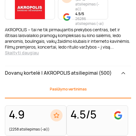
atsiliepimas (-
ai)
)
4.5/5
26286
atsiliepimas (-ai)
AKROPOLIS – tai ne tik pirmaujantis prekybos centras, bet ir
ištisas laisvalaikio pramogų kompleksas su kino salėmis, ledo
arenomis, boulingais, vaikų žaidimo klubais ir interneto kavinėmis.
Filmų premjeros, koncertai, ledo ritulio varžybos – į visą
...
Skaityti daugiau
Dovanų kortelė | AKROPOLIS atsiliepimai (500)
Pasiūlymo vertinimas
4.9
4.5/5
(2258 atsiliepimas (-ai))