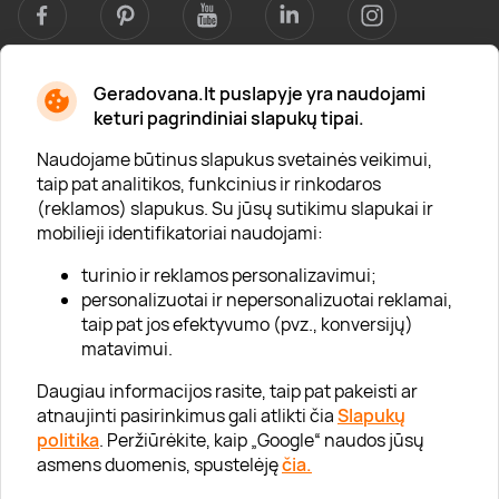
Geradovana.lt puslapyje yra naudojami
Apie mus
keturi pagrindiniai slapukų tipai.
Apie „Gera Dovana“
Naudojame būtinus slapukus svetainės veikimui,
taip pat analitikos, funkcinius ir rinkodaros
Lojalumo klubas
(reklamos) slapukus. Su jūsų sutikimu slapukai ir
Karjera
mobilieji identifikatoriai naudojami:
Visi partneriai
turinio ir reklamos personalizavimui;
personalizuotai ir nepersonalizuotai reklamai,
Kontaktai
taip pat jos efektyvumo (pvz., konversijų)
Tinklaraštis
matavimui.
Daugiau informacijos rasite, taip pat pakeisti ar
atnaujinti pasirinkimus gali atlikti čia
Slapukų
Informacija
politika
. Peržiūrėkite, kaip „Google“ naudos jūsų
asmens duomenis, spustelėję
čia.
„GERA DOVANA“ GRUPĖ