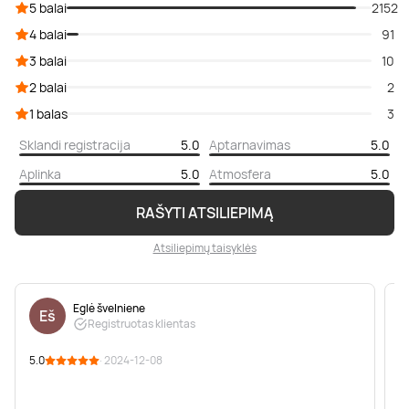
5 balai
2152
4 balai
91
3 balai
10
2 balai
2
1 balas
3
Sklandi registracija
5.0
Aptarnavimas
5.0
Aplinka
5.0
Atmosfera
5.0
RAŠYTI ATSILIEPIMĄ
Atsiliepimų taisyklės
Eglė švelniene
Eš
Registruotas klientas
5.0
· 2024-12-08
5