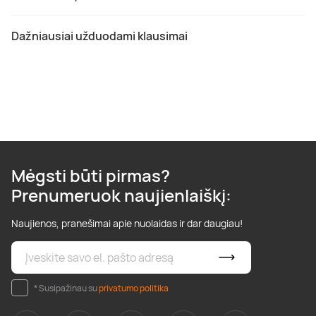
Dažniausiai užduodami klausimai
Mėgsti būti pirmas?
Prenumeruok naujienlaiškį:
Naujienos, pranešimai apie nuolaidas ir dar daugiau!
* Susipažinau su
privatumo politika