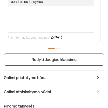
bendrosios-taisykles
Ar ši informacija Jums naudinga?
14
19
Ar
Rodyti daugiau klausimų
Galimi pristatymo būdai
Galimi atsiskaitymo būdai
Pirkimo taisyklės