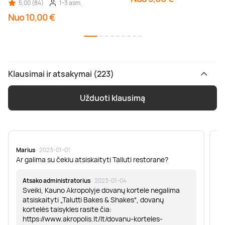
5,00 (84)
1-3 asm.
Nuo 10,00 €
Klausimai ir atsakymai (223)
Užduoti klausimą
Marius
· 2023-01-01
Sa
Ar galima su čekiu atsiskaityti Talluti restorane?
Sv
er
Atsako administratorius
· 2023-01-04
Sveiki, Kauno Akropolyje dovanų kortele negalima
atsiskaityti „Talutti Bakes & Shakes“, dovanų
kortelės taisykles rasite čia:
https://www.akropolis.lt/lt/dovanu-korteles-