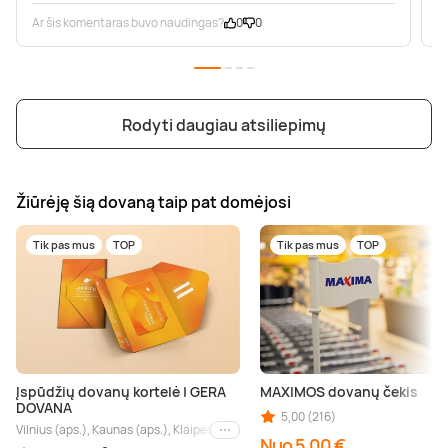
Ar šis komentaras buvo naudingas?
0
0
A
Rodyti daugiau atsiliepimų
Žiūrėję šią dovaną taip pat domėjosi
Tik pas mus
TOP
Tik pas mus
TOP
Įspūdžių dovanų kortelė | GERA
MAXIMOS dovanų čekis
DOVANA
5,00 (216)
Vilnius (aps.), Kaunas (aps.), Klaipėda (aps.), Palanga (aps.), Nida (aps.), Druskin
Kiti miestai
Nuo 5,00 €