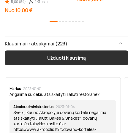
5,00 (84)
1-3 asm.
Nuo 10,00 €
Klausimai ir atsakymai (223)
Užduoti klausimą
Marius
· 2023-01-01
Sa
Ar galima su čekiu atsiskaityti Talluti restorane?
Sv
er
Atsako administratorius
· 2023-01-04
Sveiki, Kauno Akropolyje dovanų kortele negalima
atsiskaityti „Talutti Bakes & Shakes“, dovanų
kortelės taisykles rasite čia:
https://www.akropolis.lt/lt/dovanu-korteles-