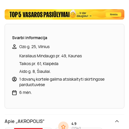
Svarbi informacija
Ozo g. 25, Vilnius
Karaliaus Mindaugo pr. 49, Kaunas
Taikos pr. 61, Klaipėda
Aido g. 8, Šiauliai.
1 dovanų kortele galima atsiskaityti skirtingose
parduotuvėse
6 mėn.
Apie „AKROPOLIS“
4.9
(
2342