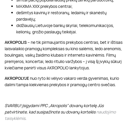
MAXIMA XXX prekybos centrai;
dešimtys kavinių ir restoranų, ledainių ir skanėstų
pardavėjų;
didžiausių Lietuvoje bankų skyriai, telekomunikacijos,
kelionių, grožio paslaugų teikėjai.
AKROPOLIS
– ne tik pirmaujantis prekybos centras, bet ir ištisas
laisvalaikio pramogų kompleksas su kino salėmis, ledo arenomis,
boulingais, vaikų žaidimo klubais ir interneto kavinėmis. Filmų
premjeros, koncertai, ledo ritulio varžybos – į visą šį įvykių sūkurį
kviečiame panirti visus AKROPOLIO lankytojus.
AKROPOLYJE
nuo ryto iki vėlyvo vakaro verda gyvenimas, kurio
dalimi tampa kiekvienas prekybos ir pramogų centro svečias.
SVARBU! Įsigydami PPC „Akropolis” dovanų kortelę Jūs
patvirtinate, kad susipažinote su dovanų kortelės
naudojimo
taisyklėmis
.