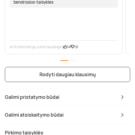
bendrosios-taisykles
Ar ši informacija Jums naudinga?
14
19
Ar
Rodyti daugiau klausimų
Galimi pristatymo būdai
Galimi atsiskaitymo būdai
Pirkimo taisyklės