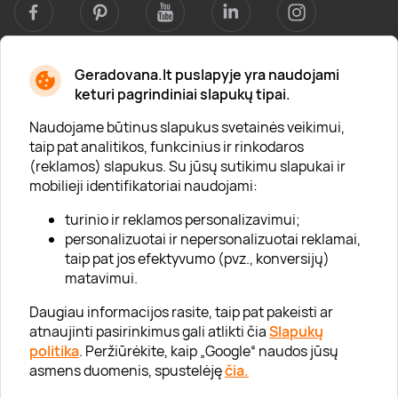
Geradovana.lt puslapyje yra naudojami
Apie mus
keturi pagrindiniai slapukų tipai.
Apie „Gera Dovana“
Naudojame būtinus slapukus svetainės veikimui,
taip pat analitikos, funkcinius ir rinkodaros
Lojalumo klubas
(reklamos) slapukus. Su jūsų sutikimu slapukai ir
Karjera
mobilieji identifikatoriai naudojami:
Visi partneriai
turinio ir reklamos personalizavimui;
personalizuotai ir nepersonalizuotai reklamai,
Kontaktai
taip pat jos efektyvumo (pvz., konversijų)
Tinklaraštis
matavimui.
Daugiau informacijos rasite, taip pat pakeisti ar
atnaujinti pasirinkimus gali atlikti čia
Slapukų
Informacija
politika
. Peržiūrėkite, kaip „Google“ naudos jūsų
asmens duomenis, spustelėję
čia.
„GERA DOVANA“ GRUPĖ