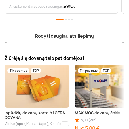
Ar šis komentaras buvo naudingas?
0
0
A
Rodyti daugiau atsiliepimų
Žiūrėję šią dovaną taip pat domėjosi
Tik pas mus
TOP
Tik pas mus
TOP
Įspūdžių dovanų kortelė | GERA
MAXIMOS dovanų čekis
DOVANA
5,00 (216)
Vilnius (aps.), Kaunas (aps.), Klaipėda (aps.), Palanga (aps.), Nida (aps.), Druskin
Kiti miestai
Nuo 5,00 €