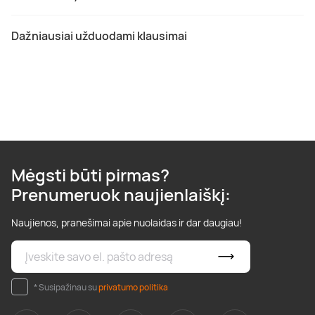
Dažniausiai užduodami klausimai
Mėgsti būti pirmas?
Prenumeruok naujienlaiškį:
Naujienos, pranešimai apie nuolaidas ir dar daugiau!
* Susipažinau su
privatumo politika