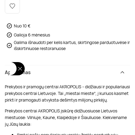
Poilsis dvaruose ir pilyse
Masažų kompleksai
Kitos vandens pramogos
Nuo 10 €
Galioja 6 mėnesius
Galima išnaudoti per kelis kartus, skirtingose parduotuvėse ir
išskirtiniuose restoranuose
Aprašymas
Prekybos ir pramogų centrai AKROPOLIS - didžiausi ir populiariausi
prekybos centrai Lietuvoje. Tai „miestai mieste“, į kuriuos kasmet
pirkti ir pramogauti atvyksta dešimtys milijonų pirkėjų.
Prekybos centrai AKROPOLIS įsikūrę didžiuosiuose Lietuvos
miestuose: Vilniuje, Kaune, Klaipėdoje ir Šiauliuose. Kiekviename
jų Jūsų laukia:
šimtai pačių populiariausių prekių ženklų parduotuvių;