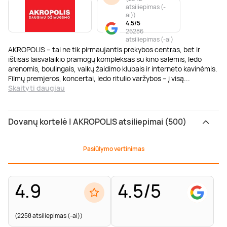
atsiliepimas (-
ai)
)
4.5/5
26286
atsiliepimas (-ai)
AKROPOLIS – tai ne tik pirmaujantis prekybos centras, bet ir
ištisas laisvalaikio pramogų kompleksas su kino salėmis, ledo
arenomis, boulingais, vaikų žaidimo klubais ir interneto kavinėmis.
Filmų premjeros, koncertai, ledo ritulio varžybos – į visą
...
Skaityti daugiau
Dovanų kortelė | AKROPOLIS atsiliepimai (500)
Pasiūlymo vertinimas
4.9
4.5/5
(2258 atsiliepimas (-ai))