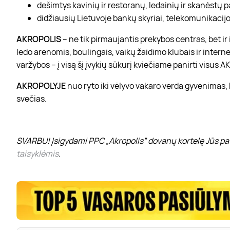
dešimtys kavinių ir restoranų, ledainių ir skanėstų 
didžiausių Lietuvoje bankų skyriai, telekomunikacijos
AKROPOLIS
– ne tik pirmaujantis prekybos centras, bet i
ledo arenomis, boulingais, vaikų žaidimo klubais ir interne
varžybos – į visą šį įvykių sūkurį kviečiame panirti visus
AKROPOLYJE
nuo ryto iki vėlyvo vakaro verda gyvenimas,
svečias.
SVARBU! Įsigydami PPC „Akropolis” dovanų kortelę Jūs pat
taisyklėmis
.