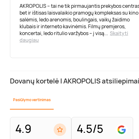
AKROPOLIS – tai ne tik pirmaujantis prekybos centras
bet ir ištisas laisvalaikio pramogų kompleksas su kino
salėmis, ledo arenomis, boulingais, vaikų žaidimo
klubais ir interneto kavinėmis. Filmų premjeros,
koncertai, ledo ritulio varžybos – į visą
...
Skaityti
daugiau
Dovanų kortelė | AKROPOLIS atsiliepima
Pasiūlymo vertinimas
4.9
4.5/5