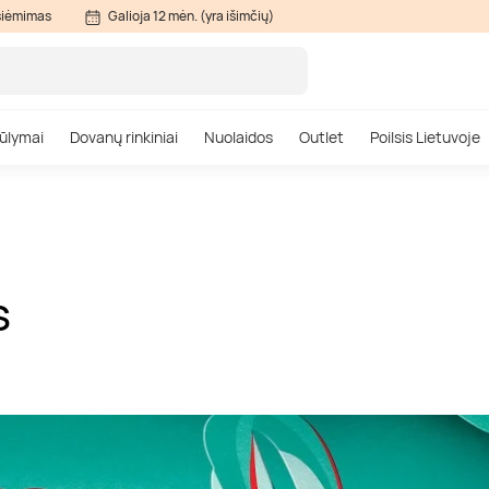
siėmimas
Galioja 12 mėn. (yra išimčių)
ūlymai
Dovanų rinkiniai
Nuolaidos
Outlet
Poilsis Lietuvoje
S