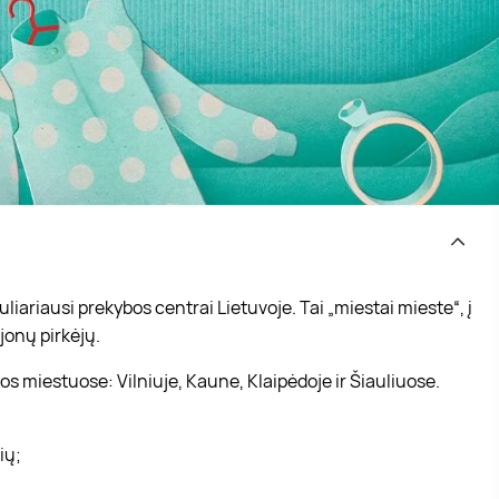
iariausi prekybos centrai Lietuvoje. Tai „miestai mieste“, į
jonų pirkėjų.
s miestuose: Vilniuje, Kaune, Klaipėdoje ir Šiauliuose.
vių;