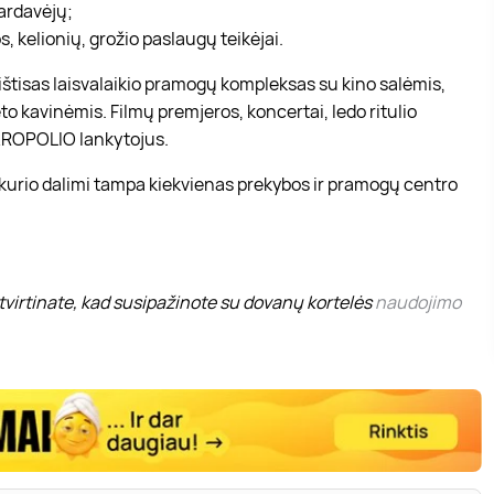
pardavėjų;
, kelionių, grožio paslaugų teikėjai.
r ištisas laisvalaikio pramogų kompleksas su kino salėmis,
to kavinėmis. Filmų premjeros, koncertai, ledo ritulio
 AKROPOLIO lankytojus.
 kurio dalimi tampa kiekvienas prekybos ir pramogų centro
virtinate, kad susipažinote su dovanų kortelės
naudojimo