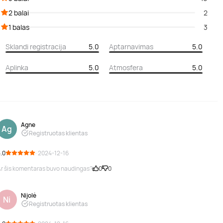
2 balai
2
1 balas
3
Sklandi registracija
5.0
Aptarnavimas
5.0
Aplinka
5.0
Atmosfera
5.0
Agne
Ag
Registruotas klientas
.0
· 2024-12-16
r šis komentaras buvo naudingas?
0
0
Nijolė
Ni
Registruotas klientas