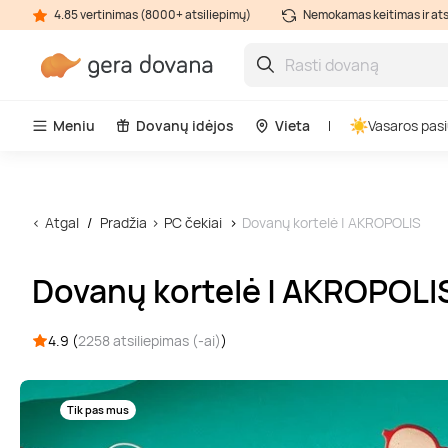
4.85 vertinimas (8000+ atsiliepimų)
Nemokamas keitimas ir at
Meniu
Dovanų idėjos
Vieta
Vasaros pasi
Atgal
Pradžia
PC čekiai
Dovanų kortelė | AKROPOLIS
Dovanų kortelė | AKROPOLI
4.9 (
2258 atsiliepimas (-ai)
)
Tik pas mus