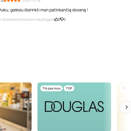
.0
· 2024-12-16
uiku, galėsiu išsirinkti man patinkančią dovaną !
r šis komentaras buvo naudingas?
0
0
Tik pas mus
TOP
Tik p