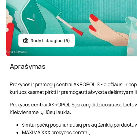
Rodyti daugiau (6)
Aprašymas
Prekybos ir pramogų centrai AKROPOLIS - didžiausi ir popul
kuriuos kasmet pirkti ir pramogauti atvyksta dešimtys mili
Prekybos centrai AKROPOLIS įsikūrę didžiuosiuose Lietuvo
Kiekviename jų Jūsų laukia:
šimtai pačių populiariausių prekių ženklų parduotu
MAXIMA XXX prekybos centrai;