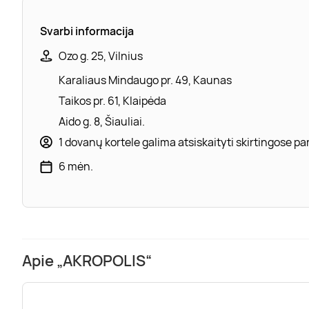
Svarbi informacija
Ozo g. 25, Vilnius
Karaliaus Mindaugo pr. 49, Kaunas
Taikos pr. 61, Klaipėda
Aido g. 8, Šiauliai.
1 dovanų kortele galima atsiskaityti skirtingose 
6 mėn.
Apie „AKROPOLIS“