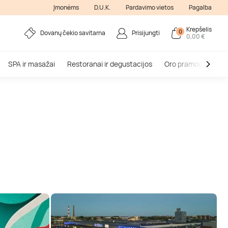
Įmonėms
D.U.K.
Pardavimo vietos
Pagalba
Krepšelis
0
Dovanų čekio savitarna
Prisijungti
0,00 €
SPA ir masažai
Restoranai ir degustacijos
Oro pramogos
V