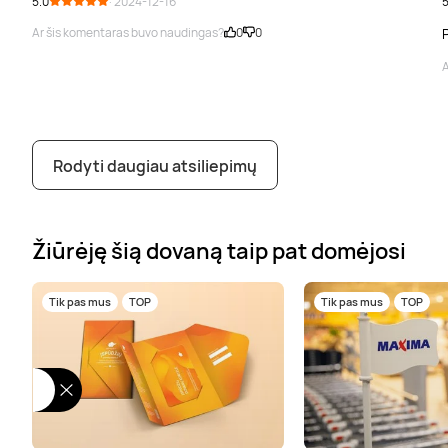
5.0
· 2024-12-16
5
Ar šis komentaras buvo naudingas?
0
0
P
A
Rodyti daugiau atsiliepimų
Žiūrėję šią dovaną taip pat domėjosi
Tik pas mus
TOP
Tik pas mus
TOP