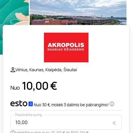
Vilnius, Kaunas, Klaipėda, Šiauliai
10,00
€
Nuo
Nuo 30 €, mokėk 3 dalimis be pabrangimo!
Pasirinkite sumą:
€
Įveskite sumą nuo: 10,00 € iki 500,00 €