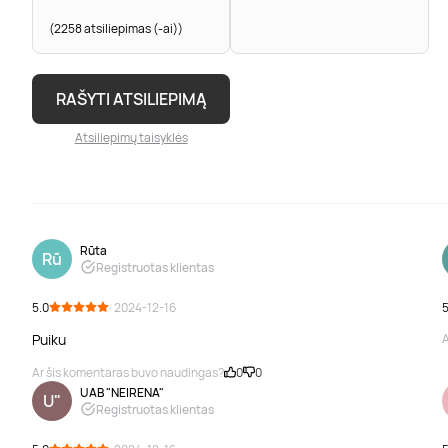
(2258 atsiliepimas (-ai))
RAŠYTI ATSILIEPIMĄ
Atsiliepimų taisyklės
Rūta
Rū
Registruotas klientas
5.0
· 2024-12-16
5
Puiku
A
Ar šis komentaras buvo naudingas?
0
0
UAB "NEIRENA"
U"
Registruotas klientas