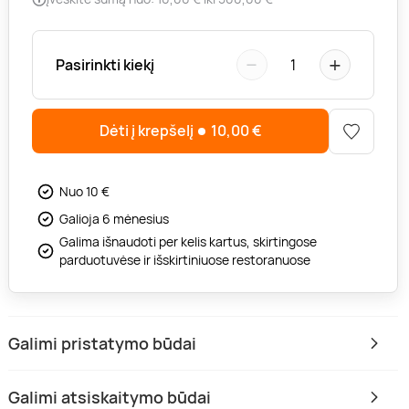
−
+
Pasirinkti kiekį
1
Dėti į krepšelį
10,00
€
Nuo 10 €
Galioja 6 mėnesius
Galima išnaudoti per kelis kartus, skirtingose
parduotuvėse ir išskirtiniuose restoranuose
Galimi pristatymo būdai
Galimi atsiskaitymo būdai