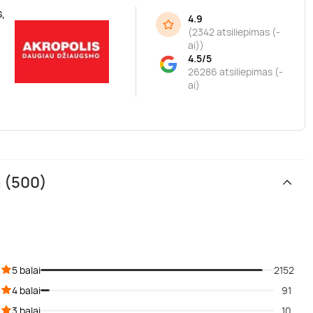
,
4.9
(
2342 atsiliepimas (-
ai)
)
4.5/5
26286 atsiliepimas (-
ai)
i (500)
5 balai
2152
4 balai
91
3 balai
10