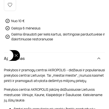
Poilsis dvaruose ir pilyse
Masažų kompleksai
Kitos vandens pramogos
Nuo 10 €
Galioja 6 mėnesius
Galima išnaudoti per kelis kartus, skirtingose parduotuvėse ir
išskirtiniuose restoranuose
Aprašymas
Prekybos ir pramogų centrai AKROPOLIS - didžiausi ir populiariausi
prekybos centrai Lietuvoje. Tai „miestai mieste“, į kuriuos kasmet
pirkti ir pramogauti atvyksta dešimtys milijonų pirkėjų.
Prekybos centrai AKROPOLIS įsikūrę didžiuosiuose Lietuvos
miestuose: Vilniuje, Kaune, Klaipėdoje ir Šiauliuose. Kiekviename
jų Jūsų laukia:
šimtai pačių populiariausių prekių ženklų parduotuvių;