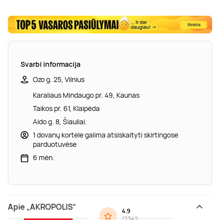
Svarbi informacija
Ozo g. 25, Vilnius
Karaliaus Mindaugo pr. 49, Kaunas
Taikos pr. 61, Klaipėda
Aido g. 8, Šiauliai.
1 dovanų kortele galima atsiskaityti skirtingose
parduotuvėse
6 mėn.
Apie „AKROPOLIS“
4.9
(
2342