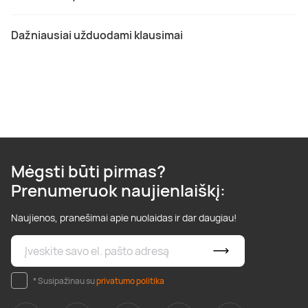
Dažniausiai užduodami klausimai
Mėgsti būti pirmas?
Prenumeruok naujienlaiškį:
Naujienos, pranešimai apie nuolaidas ir dar daugiau!
* Susipažinau su
privatumo politika