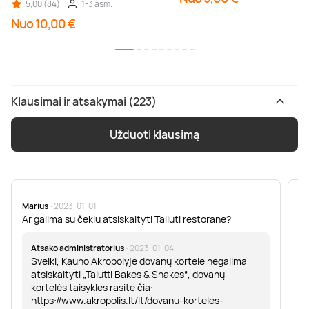
5,00 (84)
1-3 asm.
Nuo 10,00 €
Klausimai ir atsakymai (223)
Užduoti klausimą
Marius
· 2023-01-01
Sa
Ar galima su čekiu atsiskaityti Talluti restorane?
Sv
er
Atsako administratorius
· 2023-01-04
Sveiki, Kauno Akropolyje dovanų kortele negalima
atsiskaityti „Talutti Bakes & Shakes“, dovanų
kortelės taisykles rasite čia:
https://www.akropolis.lt/lt/dovanu-korteles-