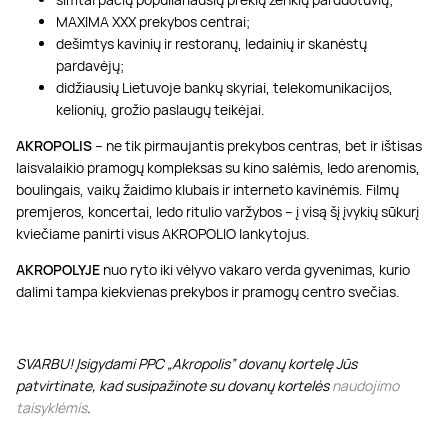
MAXIMA XXX prekybos centrai;
dešimtys kavinių ir restoranų, ledainių ir skanėstų
pardavėjų;
didžiausių Lietuvoje bankų skyriai, telekomunikacijos,
kelionių, grožio paslaugų teikėjai.
AKROPOLIS
– ne tik pirmaujantis prekybos centras, bet ir ištisas
laisvalaikio pramogų kompleksas su kino salėmis, ledo arenomis,
boulingais, vaikų žaidimo klubais ir interneto kavinėmis. Filmų
premjeros, koncertai, ledo ritulio varžybos – į visą šį įvykių sūkurį
kviečiame panirti visus AKROPOLIO lankytojus.
AKROPOLYJE
nuo ryto iki vėlyvo vakaro verda gyvenimas, kurio
dalimi tampa kiekvienas prekybos ir pramogų centro svečias.
SVARBU! Įsigydami PPC „Akropolis” dovanų kortelę Jūs
patvirtinate, kad susipažinote su dovanų kortelės
naudojimo
taisyklėmis
.