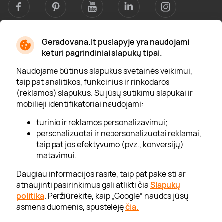
Geradovana.lt puslapyje yra naudojami
Apie mus
keturi pagrindiniai slapukų tipai.
Apie „Gera Dovana“
Naudojame būtinus slapukus svetainės veikimui,
taip pat analitikos, funkcinius ir rinkodaros
Lojalumo klubas
(reklamos) slapukus. Su jūsų sutikimu slapukai ir
Karjera
mobilieji identifikatoriai naudojami:
Visi partneriai
turinio ir reklamos personalizavimui;
personalizuotai ir nepersonalizuotai reklamai,
Kontaktai
taip pat jos efektyvumo (pvz., konversijų)
Tinklaraštis
matavimui.
Daugiau informacijos rasite, taip pat pakeisti ar
atnaujinti pasirinkimus gali atlikti čia
Slapukų
Informacija
politika
. Peržiūrėkite, kaip „Google“ naudos jūsų
asmens duomenis, spustelėję
čia.
„GERA DOVANA“ GRUPĖ