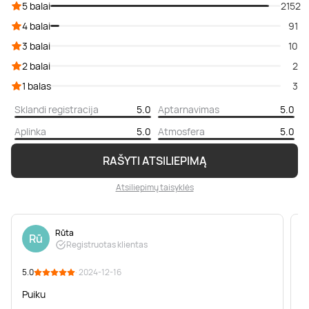
5 balai
2152
4 balai
91
3 balai
10
2 balai
2
1 balas
3
Sklandi registracija
5.0
Aptarnavimas
5.0
Aplinka
5.0
Atmosfera
5.0
RAŠYTI ATSILIEPIMĄ
Atsiliepimų taisyklės
Rūta
Rū
Registruotas klientas
5.0
· 2024-12-16
5
Puiku