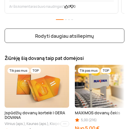
Ar šis komentaras buvo naudingas?
0
0
A
Rodyti daugiau atsiliepimų
Žiūrėję šią dovaną taip pat domėjosi
Tik pas mus
TOP
Tik pas mus
TOP
Įspūdžių dovanų kortelė | GERA
MAXIMOS dovanų čekis
DOVANA
5,00 (216)
Vilnius (aps.), Kaunas (aps.), Klaipėda (aps.), Palanga (aps.), Nida (aps.), Druskin
Kiti miestai
Nuo 5,00 €