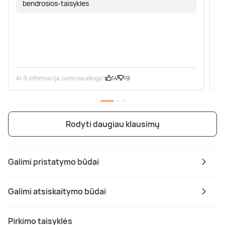
bendrosios-taisykles
Ar ši informacija Jums naudinga?
14
19
Ar
Rodyti daugiau klausimų
Galimi pristatymo būdai
Galimi atsiskaitymo būdai
Pirkimo taisyklės