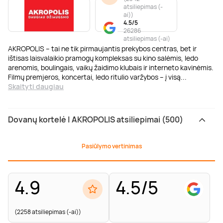
atsiliepimas (-
ai)
)
4.5/5
26286
atsiliepimas (-ai)
AKROPOLIS – tai ne tik pirmaujantis prekybos centras, bet ir
ištisas laisvalaikio pramogų kompleksas su kino salėmis, ledo
arenomis, boulingais, vaikų žaidimo klubais ir interneto kavinėmis.
Filmų premjeros, koncertai, ledo ritulio varžybos – į visą
...
Skaityti daugiau
Dovanų kortelė | AKROPOLIS atsiliepimai (500)
Pasiūlymo vertinimas
4.9
4.5/5
(2258 atsiliepimas (-ai))