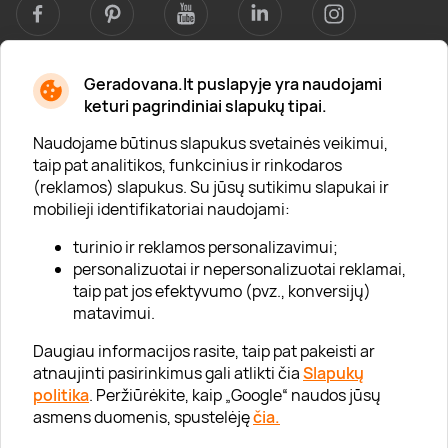
Geradovana.lt puslapyje yra naudojami
Apie mus
keturi pagrindiniai slapukų tipai.
Apie „Gera Dovana“
Naudojame būtinus slapukus svetainės veikimui,
taip pat analitikos, funkcinius ir rinkodaros
Lojalumo klubas
(reklamos) slapukus. Su jūsų sutikimu slapukai ir
Karjera
mobilieji identifikatoriai naudojami:
Visi partneriai
turinio ir reklamos personalizavimui;
personalizuotai ir nepersonalizuotai reklamai,
Kontaktai
taip pat jos efektyvumo (pvz., konversijų)
Tinklaraštis
matavimui.
Daugiau informacijos rasite, taip pat pakeisti ar
atnaujinti pasirinkimus gali atlikti čia
Slapukų
Informacija
politika
. Peržiūrėkite, kaip „Google“ naudos jūsų
asmens duomenis, spustelėję
čia.
„GERA DOVANA“ GRUPĖ