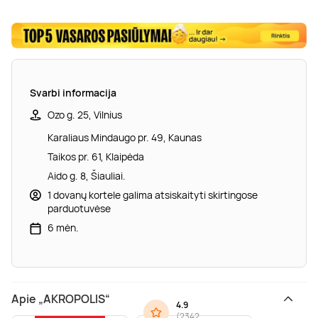
Svarbi informacija
Ozo g. 25, Vilnius
Karaliaus Mindaugo pr. 49, Kaunas
Taikos pr. 61, Klaipėda
Aido g. 8, Šiauliai.
1 dovanų kortele galima atsiskaityti skirtingose
parduotuvėse
6 mėn.
Apie „AKROPOLIS“
4.9
(
2342