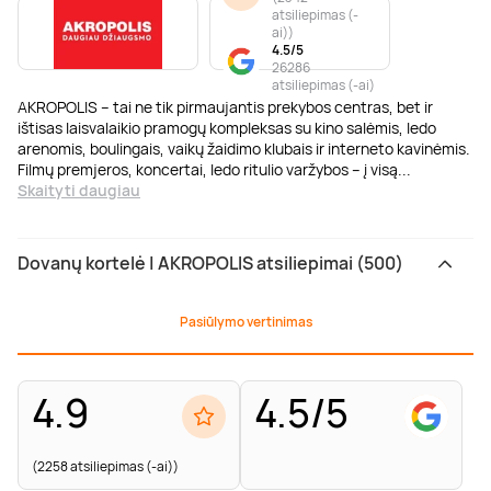
atsiliepimas (-
ai)
)
4.5/5
26286
atsiliepimas (-ai)
AKROPOLIS – tai ne tik pirmaujantis prekybos centras, bet ir
ištisas laisvalaikio pramogų kompleksas su kino salėmis, ledo
arenomis, boulingais, vaikų žaidimo klubais ir interneto kavinėmis.
Filmų premjeros, koncertai, ledo ritulio varžybos – į visą
...
Skaityti daugiau
Dovanų kortelė | AKROPOLIS atsiliepimai (500)
Pasiūlymo vertinimas
4.9
4.5/5
(2258 atsiliepimas (-ai))