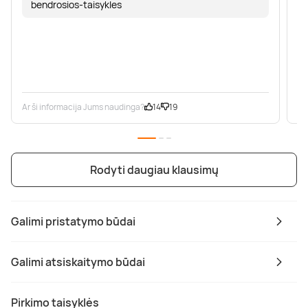
bendrosios-taisykles
Ar ši informacija Jums naudinga?
14
19
Ar
Rodyti daugiau klausimų
Galimi pristatymo būdai
Galimi atsiskaitymo būdai
Pirkimo taisyklės