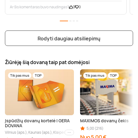
Ar šis komentaras buvo naudingas?
0
0
A
Rodyti daugiau atsiliepimų
Žiūrėję šią dovaną taip pat domėjosi
Tik pas mus
TOP
Tik pas mus
TOP
Įspūdžių dovanų kortelė | GERA
MAXIMOS dovanų čekis
DOVANA
5,00 (216)
Vilnius (aps.), Kaunas (aps.), Klaipėda (aps.), Palanga (aps.), Nida (aps.), Druskin
Kiti miestai
Nuo 5,00 €