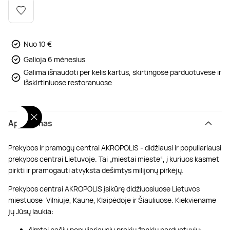
Poilsis dvaruose ir pilyse
Masažų kompleksai
Kitos vandens pramogos
Nuo 10 €
Galioja 6 mėnesius
Galima išnaudoti per kelis kartus, skirtingose parduotuvėse ir
išskirtiniuose restoranuose
Aprašymas
Prekybos ir pramogų centrai AKROPOLIS - didžiausi ir populiariausi
prekybos centrai Lietuvoje. Tai „miestai mieste“, į kuriuos kasmet
pirkti ir pramogauti atvyksta dešimtys milijonų pirkėjų.
Prekybos centrai AKROPOLIS įsikūrę didžiuosiuose Lietuvos
miestuose: Vilniuje, Kaune, Klaipėdoje ir Šiauliuose. Kiekviename
jų Jūsų laukia:
šimtai pačių populiariausių prekių ženklų parduotuvių;