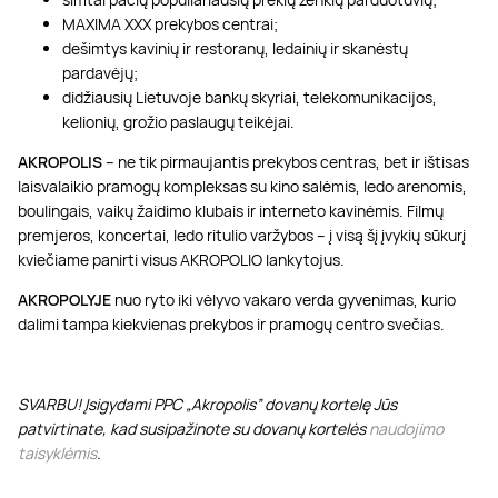
MAXIMA XXX prekybos centrai;
dešimtys kavinių ir restoranų, ledainių ir skanėstų
pardavėjų;
didžiausių Lietuvoje bankų skyriai, telekomunikacijos,
kelionių, grožio paslaugų teikėjai.
AKROPOLIS
– ne tik pirmaujantis prekybos centras, bet ir ištisas
laisvalaikio pramogų kompleksas su kino salėmis, ledo arenomis,
boulingais, vaikų žaidimo klubais ir interneto kavinėmis. Filmų
premjeros, koncertai, ledo ritulio varžybos – į visą šį įvykių sūkurį
kviečiame panirti visus AKROPOLIO lankytojus.
AKROPOLYJE
nuo ryto iki vėlyvo vakaro verda gyvenimas, kurio
dalimi tampa kiekvienas prekybos ir pramogų centro svečias.
SVARBU! Įsigydami PPC „Akropolis” dovanų kortelę Jūs
patvirtinate, kad susipažinote su dovanų kortelės
naudojimo
taisyklėmis
.