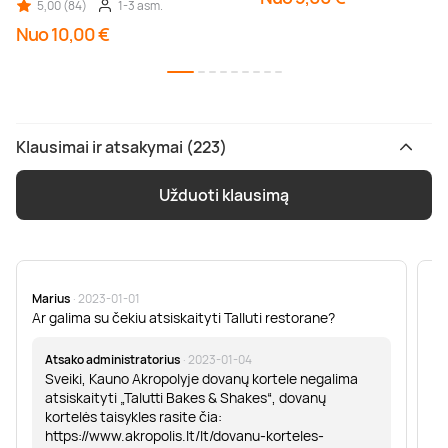
5,00 (84)
1-3 asm.
Nuo 10,00 €
Klausimai ir atsakymai (223)
Užduoti klausimą
Marius
· 2023-01-01
Sa
Ar galima su čekiu atsiskaityti Talluti restorane?
Sv
er
Atsako administratorius
· 2023-01-04
Sveiki, Kauno Akropolyje dovanų kortele negalima
atsiskaityti „Talutti Bakes & Shakes“, dovanų
kortelės taisykles rasite čia:
https://www.akropolis.lt/lt/dovanu-korteles-