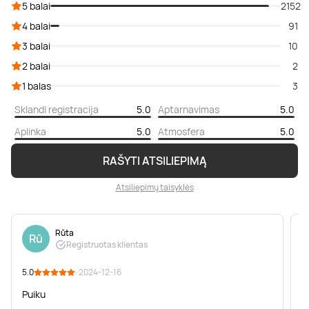
5 balai
2152
4 balai
91
3 balai
10
2 balai
2
1 balas
3
Sklandi registracija
5.0
Aptarnavimas
5.0
Aplinka
5.0
Atmosfera
5.0
RAŠYTI ATSILIEPIMĄ
Atsiliepimų taisyklės
Rūta
Rū
Registruotas klientas
5.0
· 2024-12-16
5
Puiku