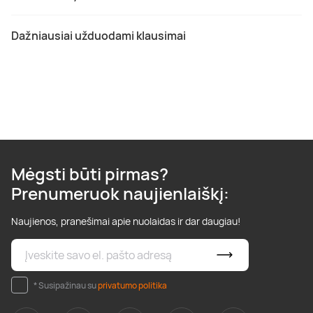
Dažniausiai užduodami klausimai
Mėgsti būti pirmas?
Prenumeruok naujienlaiškį:
Naujienos, pranešimai apie nuolaidas ir dar daugiau!
* Susipažinau su
privatumo politika