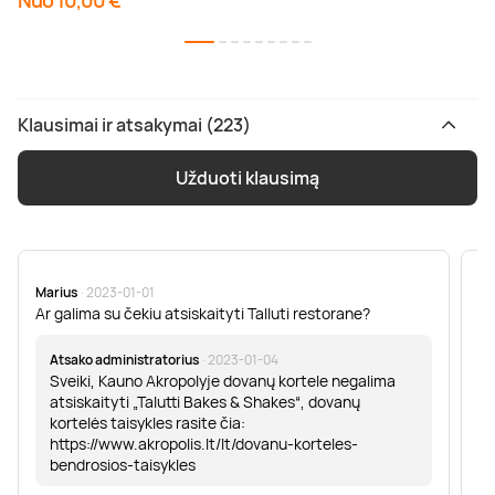
Nuo 10,00 €
Klausimai ir atsakymai (223)
Užduoti klausimą
Marius
· 2023-01-01
Sa
Ar galima su čekiu atsiskaityti Talluti restorane?
Sv
er
Atsako administratorius
· 2023-01-04
Sveiki, Kauno Akropolyje dovanų kortele negalima
atsiskaityti „Talutti Bakes & Shakes“, dovanų
kortelės taisykles rasite čia:
https://www.akropolis.lt/lt/dovanu-korteles-
bendrosios-taisykles