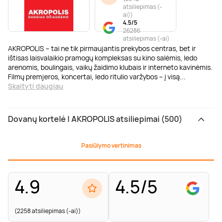
atsiliepimas (-
ai)
)
4.5/5
26286
atsiliepimas (-ai)
AKROPOLIS – tai ne tik pirmaujantis prekybos centras, bet ir
ištisas laisvalaikio pramogų kompleksas su kino salėmis, ledo
arenomis, boulingais, vaikų žaidimo klubais ir interneto kavinėmis.
Filmų premjeros, koncertai, ledo ritulio varžybos – į visą
...
Skaityti daugiau
Dovanų kortelė | AKROPOLIS atsiliepimai (500)
Pasiūlymo vertinimas
4.9
4.5/5
(2258 atsiliepimas (-ai))