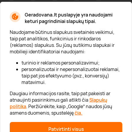
Geradovana.lt puslapyje yra naudojami
Apie mus
keturi pagrindiniai slapukų tipai.
Apie „Gera Dovana“
Naudojame būtinus slapukus svetainės veikimui,
taip pat analitikos, funkcinius ir rinkodaros
Lojalumo klubas
(reklamos) slapukus. Su jūsų sutikimu slapukai ir
Karjera
mobilieji identifikatoriai naudojami:
Visi partneriai
turinio ir reklamos personalizavimui;
personalizuotai ir nepersonalizuotai reklamai,
Kontaktai
taip pat jos efektyvumo (pvz., konversijų)
Tinklaraštis
matavimui.
Daugiau informacijos rasite, taip pat pakeisti ar
atnaujinti pasirinkimus gali atlikti čia
Slapukų
Informacija
politika
. Peržiūrėkite, kaip „Google“ naudos jūsų
asmens duomenis, spustelėję
čia.
„GERA DOVANA“ GRUPĖ
Patvirtinti visus