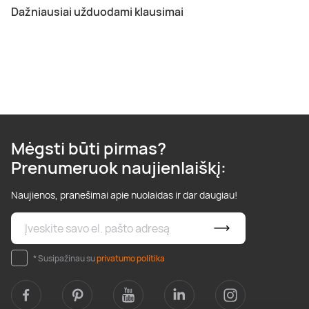
Dažniausiai užduodami klausimai
Mėgsti būti pirmas?
Prenumeruok naujienlaiškį:
Naujienos, pranešimai apie nuolaidas ir dar daugiau!
* Susipažinau su
privatumo politika