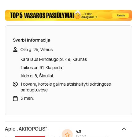
Svarbi informacija
Ozo g. 25, Vilnius
Karaliaus Mindaugo pr. 49, Kaunas
Taikos pr. 61, Klaipėda
Aido g. 8, Šiauliai.
1 dovanų kortele galima atsiskaityti skirtingose
parduotuvėse
6 mėn.
Apie „AKROPOLIS“
4.9
(
2342