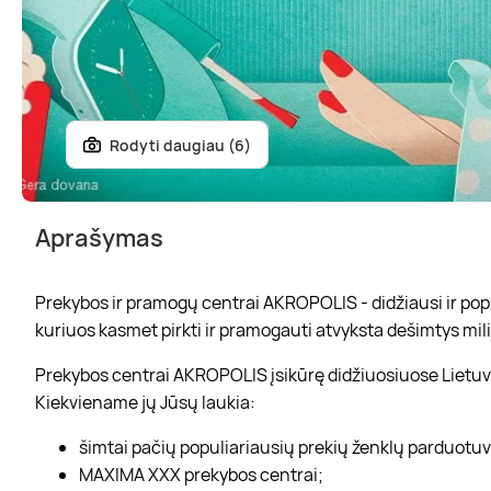
Rodyti daugiau (6)
Aprašymas
Prekybos ir pramogų centrai AKROPOLIS - didžiausi ir popul
kuriuos kasmet pirkti ir pramogauti atvyksta dešimtys mili
Prekybos centrai AKROPOLIS įsikūrę didžiuosiuose Lietuvo
Kiekviename jų Jūsų laukia:
šimtai pačių populiariausių prekių ženklų parduotu
MAXIMA XXX prekybos centrai;