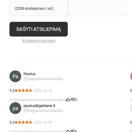
(2258 atsiliepimas (-ai))
RAŠYTI ATSILIEPIMĄ
Atsiliepimų taisyklės
Paulius
Pa
Registruotas klientas
5.0
· 2024-12-19
5
Ar šis komentaras buvo naudingas?
0
0
A
paulius@garbane.lt
pa
Registruotas klientas
5.0
· 2024-12-18
5
Ar šis komentaras buvo naudingas?
0
0
A