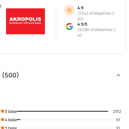
,
4.9
(
2342 atsiliepimas (-
ai)
)
4.5/5
26286 atsiliepimas (-
ai)
i (500)
5 balai
2152
4 balai
91
3 balai
10