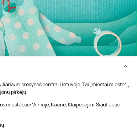
iariausi prekybos centrai Lietuvoje. Tai „miestai mieste“, į
jonų pirkėjų.
s miestuose: Vilniuje, Kaune, Klaipėdoje ir Šiauliuose.
vių;