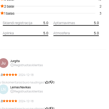
2 balai
2
1 balas
3
Sklandi registracija
5.0
Aptarnavimas
5.0
Aplinka
5.0
Atmosfera
5.0
Jurgita
Ju
Registruotas klientas
.0
· 2024-12-18
r šis komentaras buvo naudingas?
0
0
Laimas Navikas
LN
Registruotas klientas
.0
· 2024-12-18
r šis komentaras buvo naudingas?
0
0