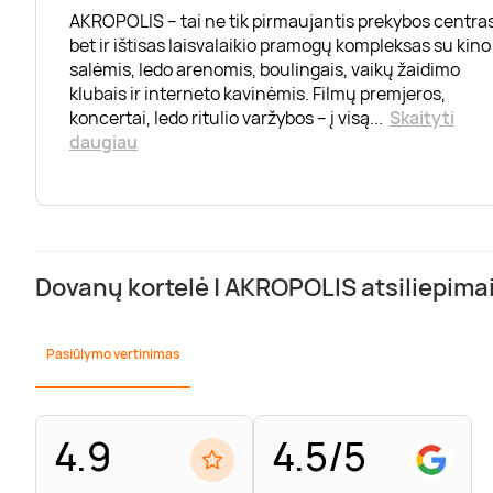
AKROPOLIS – tai ne tik pirmaujantis prekybos centras
bet ir ištisas laisvalaikio pramogų kompleksas su kino
salėmis, ledo arenomis, boulingais, vaikų žaidimo
klubais ir interneto kavinėmis. Filmų premjeros,
koncertai, ledo ritulio varžybos – į visą
...
Skaityti
daugiau
Dovanų kortelė | AKROPOLIS atsiliepima
Pasiūlymo vertinimas
4.9
4.5/5