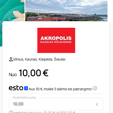
Vilnius, Kaunas, Klaipėda, Šiauliai
10,00
€
Nuo
Nuo 30 €, mokėk 3 dalimis be pabrangimo!
Pasirinkite sumą:
€
Įveskite sumą nuo: 10,00 € iki 500,00 €