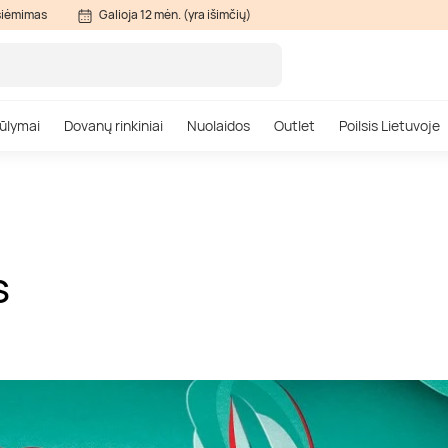
siėmimas
Galioja 12 mėn. (yra išimčių)
ūlymai
Dovanų rinkiniai
Nuolaidos
Outlet
Poilsis Lietuvoje
S