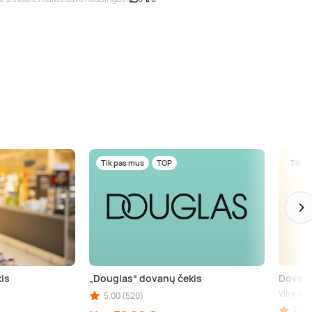
Tik pas mus
TOP
Tik p
is
„Douglas“ dovanų čekis
Dovanų
Vilnius
5,00 (520)
kininkai (aps.), Birštonas (aps.), Trakai (aps.), Šiauliai (aps.), Kupiškis (aps.), Pane
4,90