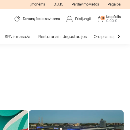
Įmonėms
D.U.K.
Pardavimo vietos
Pagalba
Krepšelis
0
Dovanų čekio savitarna
Prisijungti
0,00 €
SPA ir masažai
Restoranai ir degustacijos
Oro pramogos
V