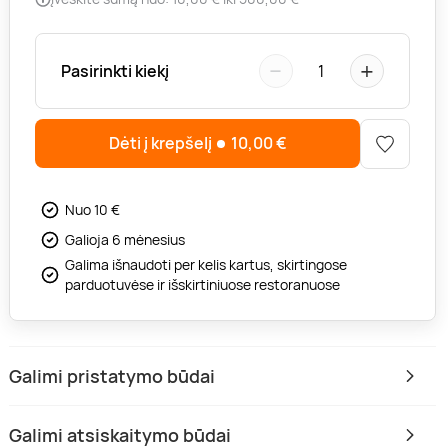
−
+
Pasirinkti kiekį
1
Dėti į krepšelį
10,00
€
Nuo 10 €
Galioja 6 mėnesius
Galima išnaudoti per kelis kartus, skirtingose
parduotuvėse ir išskirtiniuose restoranuose
Galimi pristatymo būdai
Galimi atsiskaitymo būdai