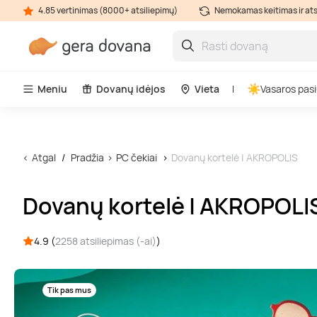
4.85 vertinimas (8000+ atsiliepimų)
Nemokamas keitimas ir at
Meniu
Dovanų idėjos
Vieta
Vasaros pasi
Atgal
Pradžia
PC čekiai
Dovanų kortelė | AKROPOLIS
Dovanų kortelė | AKROPOLI
4.9 (
2258 atsiliepimas (-ai)
)
Tik pas mus