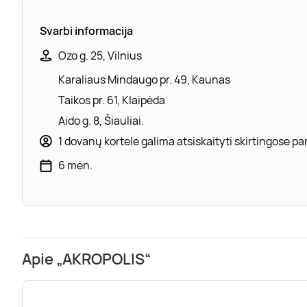
Svarbi informacija
Ozo g. 25, Vilnius
Karaliaus Mindaugo pr. 49, Kaunas
Taikos pr. 61, Klaipėda
Aido g. 8, Šiauliai.
1 dovanų kortele galima atsiskaityti skirtingose 
6 mėn.
Apie „AKROPOLIS“