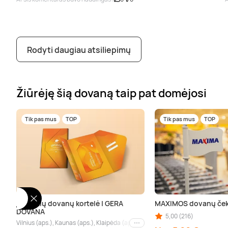
Rodyti daugiau atsiliepimų
Žiūrėję šią dovaną taip pat domėjosi
Tik pas mus
TOP
Tik pas mus
TOP
Įspūdžių dovanų kortelė | GERA
MAXIMOS dovanų ček
DOVANA
5,00 (216)
Vilnius (aps.), Kaunas (aps.), Klaipėda (aps.), Palanga (aps.), Nida (aps.), Drus
Kiti miestai