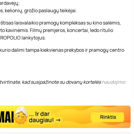
pardavėjų;
, kelionių, grožio paslaugų teikėjai.
r ištisas laisvalaikio pramogų kompleksas su kino salėmis,
to kavinėmis. Filmų premjeros, koncertai, ledo ritulio
 AKROPOLIO lankytojus.
 kurio dalimi tampa kiekvienas prekybos ir pramogų centro
virtinate, kad susipažinote su dovanų kortelės
naudojimo