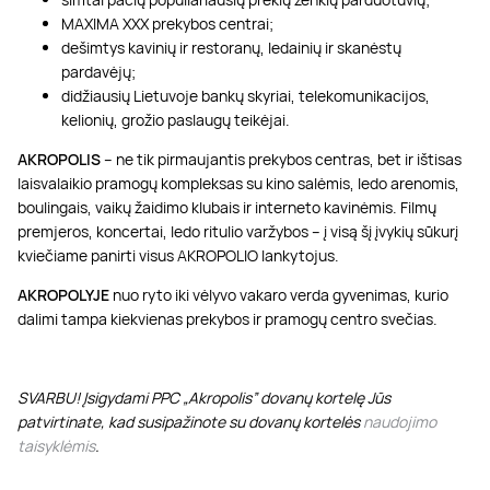
MAXIMA XXX prekybos centrai;
dešimtys kavinių ir restoranų, ledainių ir skanėstų
pardavėjų;
didžiausių Lietuvoje bankų skyriai, telekomunikacijos,
kelionių, grožio paslaugų teikėjai.
AKROPOLIS
– ne tik pirmaujantis prekybos centras, bet ir ištisas
laisvalaikio pramogų kompleksas su kino salėmis, ledo arenomis,
boulingais, vaikų žaidimo klubais ir interneto kavinėmis. Filmų
premjeros, koncertai, ledo ritulio varžybos – į visą šį įvykių sūkurį
kviečiame panirti visus AKROPOLIO lankytojus.
AKROPOLYJE
nuo ryto iki vėlyvo vakaro verda gyvenimas, kurio
dalimi tampa kiekvienas prekybos ir pramogų centro svečias.
SVARBU! Įsigydami PPC „Akropolis” dovanų kortelę Jūs
patvirtinate, kad susipažinote su dovanų kortelės
naudojimo
taisyklėmis
.