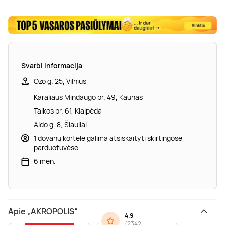
Svarbi informacija
Ozo g. 25, Vilnius
Karaliaus Mindaugo pr. 49, Kaunas
Taikos pr. 61, Klaipėda
Aido g. 8, Šiauliai.
1 dovanų kortele galima atsiskaityti skirtingose
parduotuvėse
6 mėn.
Apie „AKROPOLIS“
4.9
(
2342