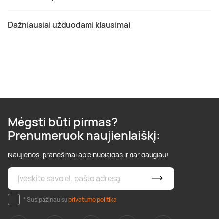
Dažniausiai užduodami klausimai
Mėgsti būti pirmas?
Prenumeruok naujienlaiškį:
Naujienos, pranešimai apie nuolaidas ir dar daugiau!
* Susipažinau su
privatumo politika