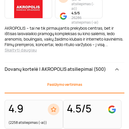
atsiliepimas (-
ai)
)
4.5/5
26286
atsiliepimas (-ai)
AKROPOLIS – tai ne tik pirmaujantis prekybos centras, bet ir
ištisas laisvalaikio pramogų kompleksas su kino salėmis, ledo
arenomis, boulingais, vaikų žaidimo klubais ir interneto kavinėmis.
Filmų premjeros, koncertai, ledo ritulio varžybos – į visą
...
Skaityti daugiau
Dovanų kortelė | AKROPOLIS atsiliepimai (500)
Pasiūlymo vertinimas
4.9
4.5/5
(2258 atsiliepimas (-ai))