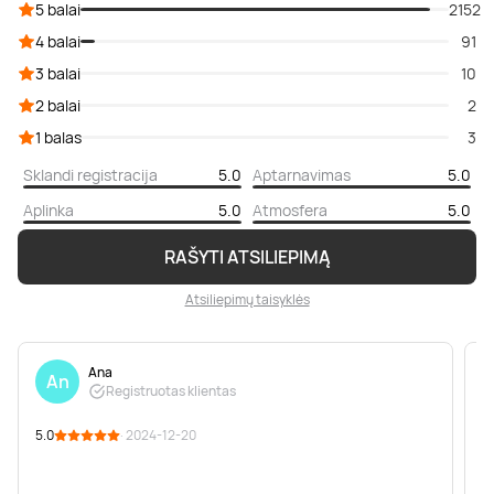
5 balai
2152
4 balai
91
3 balai
10
2 balai
2
1 balas
3
Sklandi registracija
5.0
Aptarnavimas
5.0
Aplinka
5.0
Atmosfera
5.0
RAŠYTI ATSILIEPIMĄ
Atsiliepimų taisyklės
Ana
An
Registruotas klientas
5.0
· 2024-12-20
5
P