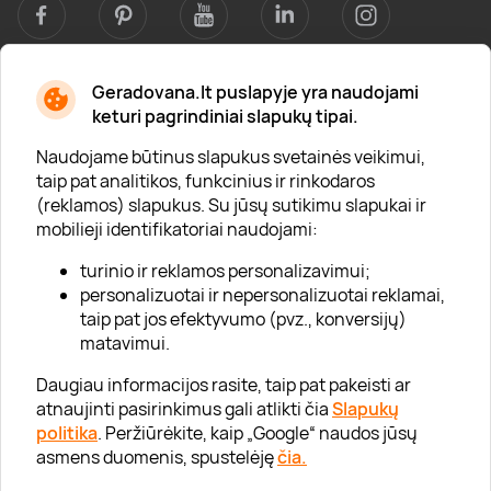
Geradovana.lt puslapyje yra naudojami
Apie mus
keturi pagrindiniai slapukų tipai.
Apie „Gera Dovana“
Naudojame būtinus slapukus svetainės veikimui,
taip pat analitikos, funkcinius ir rinkodaros
Lojalumo klubas
(reklamos) slapukus. Su jūsų sutikimu slapukai ir
Karjera
mobilieji identifikatoriai naudojami:
Visi partneriai
turinio ir reklamos personalizavimui;
personalizuotai ir nepersonalizuotai reklamai,
Kontaktai
taip pat jos efektyvumo (pvz., konversijų)
Tinklaraštis
matavimui.
Daugiau informacijos rasite, taip pat pakeisti ar
atnaujinti pasirinkimus gali atlikti čia
Slapukų
Informacija
politika
. Peržiūrėkite, kaip „Google“ naudos jūsų
asmens duomenis, spustelėję
čia.
„GERA DOVANA“ GRUPĖ