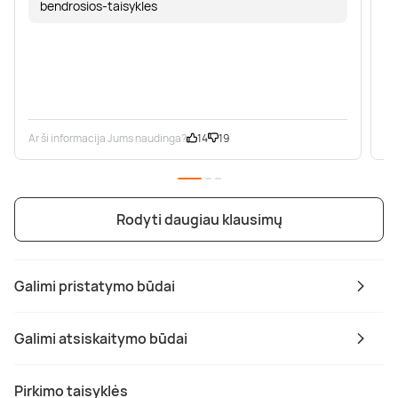
bendrosios-taisykles
Ar ši informacija Jums naudinga?
14
19
Ar
Rodyti daugiau klausimų
Galimi pristatymo būdai
Galimi atsiskaitymo būdai
Pirkimo taisyklės