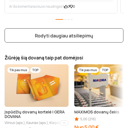
Ar šis komentaras buvo naudingas?
0
0
A
Rodyti daugiau atsiliepimų
Žiūrėję šią dovaną taip pat domėjosi
Tik pas mus
TOP
Tik pas mus
TOP
Įspūdžių dovanų kortelė | GERA
MAXIMOS dovanų čekis
DOVANA
5,00 (216)
Vilnius (aps.), Kaunas (aps.), Klaipėda (aps.), Palanga (aps.), Nida (aps.), Druskin
Kiti miestai
Nuo 5,00 €