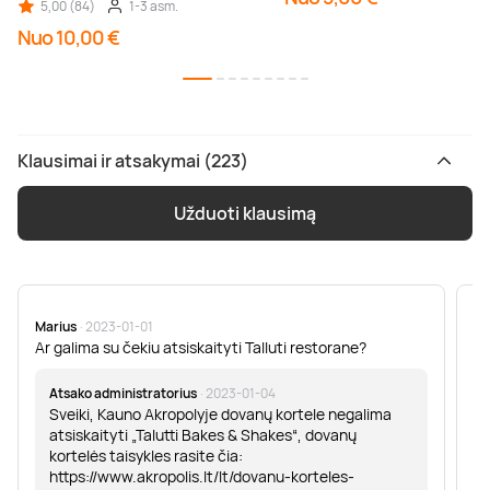
5,00 (84)
1-3 asm.
Nuo 10,00 €
Klausimai ir atsakymai (223)
Užduoti klausimą
Marius
· 2023-01-01
Sa
Ar galima su čekiu atsiskaityti Talluti restorane?
Sv
er
Atsako administratorius
· 2023-01-04
Sveiki, Kauno Akropolyje dovanų kortele negalima
atsiskaityti „Talutti Bakes & Shakes“, dovanų
kortelės taisykles rasite čia:
https://www.akropolis.lt/lt/dovanu-korteles-