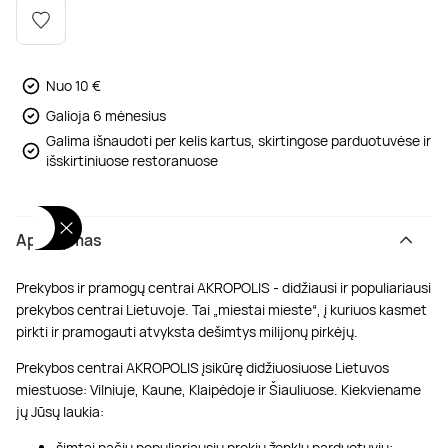
Poilsis dvaruose ir pilyse
Masažų kompleksai
Kitos vandens pramogos
Nuo 10 €
Galioja 6 mėnesius
Galima išnaudoti per kelis kartus, skirtingose parduotuvėse ir
išskirtiniuose restoranuose
Aprašymas
Prekybos ir pramogų centrai AKROPOLIS - didžiausi ir populiariausi
prekybos centrai Lietuvoje. Tai „miestai mieste“, į kuriuos kasmet
pirkti ir pramogauti atvyksta dešimtys milijonų pirkėjų.
Prekybos centrai AKROPOLIS įsikūrę didžiuosiuose Lietuvos
miestuose: Vilniuje, Kaune, Klaipėdoje ir Šiauliuose. Kiekviename
jų Jūsų laukia:
šimtai pačių populiariausių prekių ženklų parduotuvių;