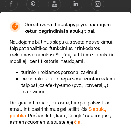
Geradovana.lt puslapyje yra naudojami
Apie mus
keturi pagrindiniai slapukų tipai.
Apie „Gera Dovana“
Naudojame būtinus slapukus svetainės veikimui,
taip pat analitikos, funkcinius ir rinkodaros
Lojalumo klubas
(reklamos) slapukus. Su jūsų sutikimu slapukai ir
Karjera
mobilieji identifikatoriai naudojami:
Visi partneriai
turinio ir reklamos personalizavimui;
personalizuotai ir nepersonalizuotai reklamai,
Kontaktai
taip pat jos efektyvumo (pvz., konversijų)
Tinklaraštis
matavimui.
Daugiau informacijos rasite, taip pat pakeisti ar
atnaujinti pasirinkimus gali atlikti čia
Slapukų
Informacija
politika
. Peržiūrėkite, kaip „Google“ naudos jūsų
asmens duomenis, spustelėję
čia.
„GERA DOVANA“ GRUPĖ