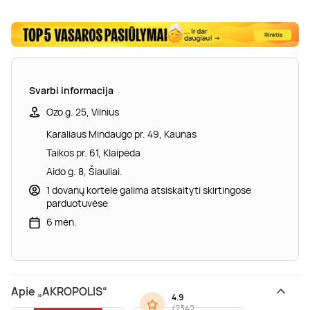
Svarbi informacija
Ozo g. 25, Vilnius
Karaliaus Mindaugo pr. 49, Kaunas
Taikos pr. 61, Klaipėda
Aido g. 8, Šiauliai.
1 dovanų kortele galima atsiskaityti skirtingose
parduotuvėse
6 mėn.
Apie „AKROPOLIS“
4.9
(
2342