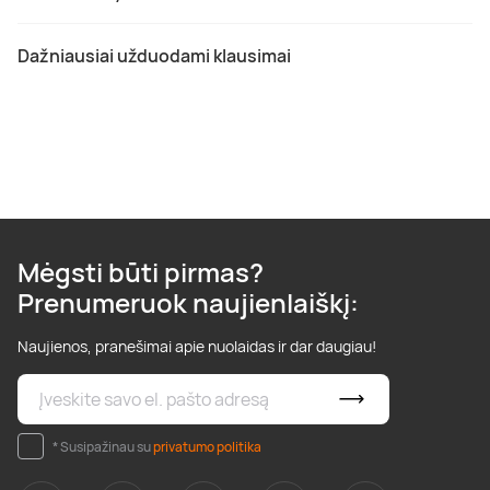
Dažniausiai užduodami klausimai
Mėgsti būti pirmas?
Prenumeruok naujienlaiškį:
Naujienos, pranešimai apie nuolaidas ir dar daugiau!
* Susipažinau su
privatumo politika