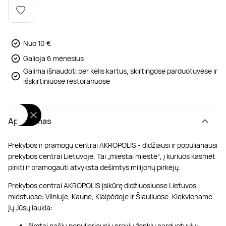
Poilsis dvaruose ir pilyse
Masažų kompleksai
Kitos vandens pramogos
Nuo 10 €
Galioja 6 mėnesius
Galima išnaudoti per kelis kartus, skirtingose parduotuvėse ir
išskirtiniuose restoranuose
Aprašymas
Prekybos ir pramogų centrai AKROPOLIS - didžiausi ir populiariausi
prekybos centrai Lietuvoje. Tai „miestai mieste“, į kuriuos kasmet
pirkti ir pramogauti atvyksta dešimtys milijonų pirkėjų.
Prekybos centrai AKROPOLIS įsikūrę didžiuosiuose Lietuvos
miestuose: Vilniuje, Kaune, Klaipėdoje ir Šiauliuose. Kiekviename
jų Jūsų laukia:
šimtai pačių populiariausių prekių ženklų parduotuvių;