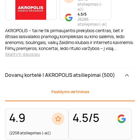
atsiliepimas (-
ai)
)
4.5/5
26286
atsiliepimas (-ai)
AKROPOLIS – tai ne tik pirmaujantis prekybos centras, bet ir
ištisas laisvalaikio pramogų kompleksas su kino salėmis, ledo
arenomis, boulingais, vaikų žaidimo klubais ir interneto kavinėmis.
Filmų premjeros, koncertai, ledo ritulio varžybos – į visą
...
Skaityti daugiau
Dovanų kortelė | AKROPOLIS atsiliepimai (500)
Pasiūlymo vertinimas
4.9
4.5/5
(2258 atsiliepimas (-ai))