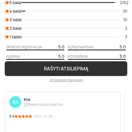
5 balai
2152
4 balai
91
3 balai
10
2 balai
2
1 balas
3
Sklandi registracija
5.0
Aptarnavimas
5.0
Aplinka
5.0
Atmosfera
5.0
RAŠYTI ATSILIEPIMĄ
Atsiliepimų taisyklės
Ana
An
Registruotas klientas
5.0
· 2024-12-20
5
P