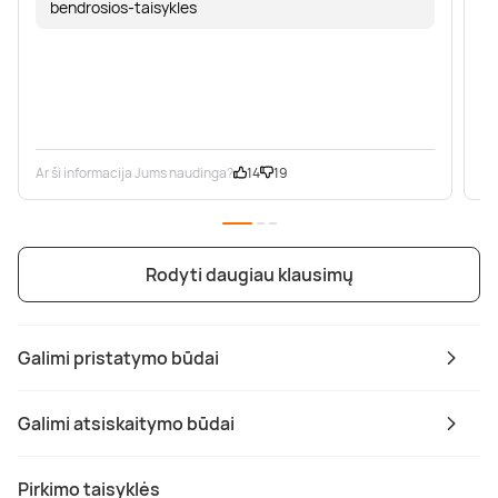
bendrosios-taisykles
Ar ši informacija Jums naudinga?
14
19
Ar
Rodyti daugiau klausimų
Galimi pristatymo būdai
Galimi atsiskaitymo būdai
Pirkimo taisyklės