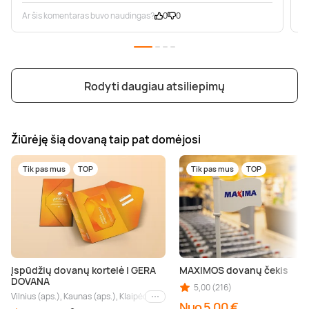
Ar šis komentaras buvo naudingas?
0
0
A
Rodyti daugiau atsiliepimų
Žiūrėję šią dovaną taip pat domėjosi
Tik pas mus
TOP
Tik pas mus
TOP
Įspūdžių dovanų kortelė | GERA
MAXIMOS dovanų čekis
DOVANA
5,00 (216)
Vilnius (aps.), Kaunas (aps.), Klaipėda (aps.), Palanga (aps.), Nida (aps.), Druskin
Kiti miestai
Nuo 5,00 €