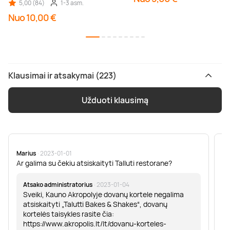
5,00 (84)
1-3 asm.
Nuo 10,00 €
Klausimai ir atsakymai (223)
Užduoti klausimą
Marius
· 2023-01-01
Sa
Ar galima su čekiu atsiskaityti Talluti restorane?
Sv
er
Atsako administratorius
· 2023-01-04
Sveiki, Kauno Akropolyje dovanų kortele negalima
atsiskaityti „Talutti Bakes & Shakes“, dovanų
kortelės taisykles rasite čia:
https://www.akropolis.lt/lt/dovanu-korteles-