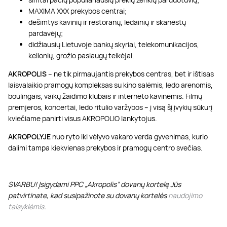
MAXIMA XXX prekybos centrai;
dešimtys kavinių ir restoranų, ledainių ir skanėstų
pardavėjų;
didžiausių Lietuvoje bankų skyriai, telekomunikacijos,
kelionių, grožio paslaugų teikėjai.
AKROPOLIS
– ne tik pirmaujantis prekybos centras, bet ir ištisas
laisvalaikio pramogų kompleksas su kino salėmis, ledo arenomis,
boulingais, vaikų žaidimo klubais ir interneto kavinėmis. Filmų
premjeros, koncertai, ledo ritulio varžybos – į visą šį įvykių sūkurį
kviečiame panirti visus AKROPOLIO lankytojus.
AKROPOLYJE
nuo ryto iki vėlyvo vakaro verda gyvenimas, kurio
dalimi tampa kiekvienas prekybos ir pramogų centro svečias.
SVARBU! Įsigydami PPC „Akropolis” dovanų kortelę Jūs
patvirtinate, kad susipažinote su dovanų kortelės
naudojimo
taisyklėmis
.