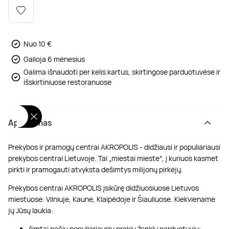
Poilsis dvaruose ir pilyse
Masažų kompleksai
Kitos vandens pramogos
Nuo 10 €
Galioja 6 mėnesius
Galima išnaudoti per kelis kartus, skirtingose parduotuvėse ir
išskirtiniuose restoranuose
Aprašymas
Prekybos ir pramogų centrai AKROPOLIS - didžiausi ir populiariausi
prekybos centrai Lietuvoje. Tai „miestai mieste“, į kuriuos kasmet
pirkti ir pramogauti atvyksta dešimtys milijonų pirkėjų.
Prekybos centrai AKROPOLIS įsikūrę didžiuosiuose Lietuvos
miestuose: Vilniuje, Kaune, Klaipėdoje ir Šiauliuose. Kiekviename
jų Jūsų laukia:
šimtai pačių populiariausių prekių ženklų parduotuvių;