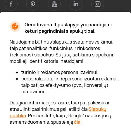
Geradovana.lt puslapyje yra naudojami
Apie mus
keturi pagrindiniai slapukų tipai.
Apie „Gera Dovana“
Naudojame būtinus slapukus svetainės veikimui,
taip pat analitikos, funkcinius ir rinkodaros
Lojalumo klubas
(reklamos) slapukus. Su jūsų sutikimu slapukai ir
Karjera
mobilieji identifikatoriai naudojami:
Visi partneriai
turinio ir reklamos personalizavimui;
personalizuotai ir nepersonalizuotai reklamai,
Kontaktai
taip pat jos efektyvumo (pvz., konversijų)
Tinklaraštis
matavimui.
Daugiau informacijos rasite, taip pat pakeisti ar
atnaujinti pasirinkimus gali atlikti čia
Slapukų
Informacija
politika
. Peržiūrėkite, kaip „Google“ naudos jūsų
asmens duomenis, spustelėję
čia.
„GERA DOVANA“ GRUPĖ