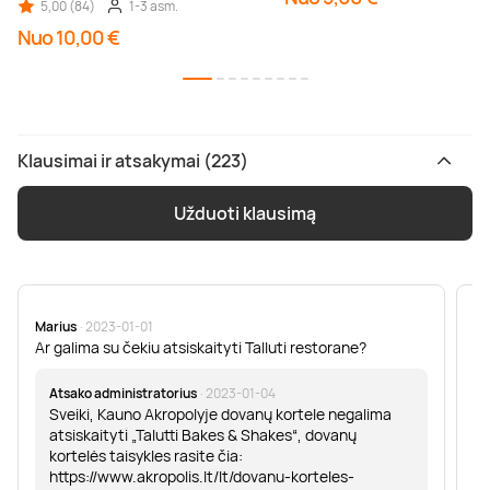
5,00 (84)
1-3 asm.
Nuo 10,00 €
Klausimai ir atsakymai (223)
Užduoti klausimą
Marius
· 2023-01-01
Sa
Ar galima su čekiu atsiskaityti Talluti restorane?
Sv
er
Atsako administratorius
· 2023-01-04
Sveiki, Kauno Akropolyje dovanų kortele negalima
atsiskaityti „Talutti Bakes & Shakes“, dovanų
kortelės taisykles rasite čia:
https://www.akropolis.lt/lt/dovanu-korteles-