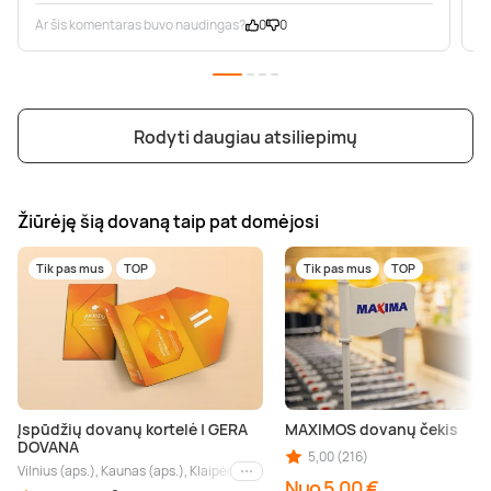
Ar šis komentaras buvo naudingas?
0
0
A
Rodyti daugiau atsiliepimų
Žiūrėję šią dovaną taip pat domėjosi
Tik pas mus
TOP
Tik pas mus
TOP
Įspūdžių dovanų kortelė | GERA
MAXIMOS dovanų čekis
DOVANA
5,00 (216)
Vilnius (aps.), Kaunas (aps.), Klaipėda (aps.), Palanga (aps.), Nida (aps.), Druskin
Kiti miestai
Nuo 5,00 €