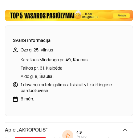
Svarbi informacija
Ozo g. 25, Vilnius
Karaliaus Mindaugo pr. 49, Kaunas
Taikos pr. 61, Klaipėda
Aido g. 8, Šiauliai.
1 dovanų kortele galima atsiskaityti skirtingose
parduotuvėse
6 mėn.
Apie „AKROPOLIS“
4.9
(
2342