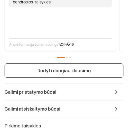
bendrosios-taisykles
Ar ši informacija Jums naudinga?
14
19
Ar
Rodyti daugiau klausimų
Galimi pristatymo būdai
Galimi atsiskaitymo būdai
Pirkimo taisyklės