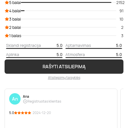
5 balai
2152
4 balai
91
3 balai
10
2 balai
2
1 balas
3
Sklandi registracija
5.0
Aptarnavimas
5.0
Aplinka
5.0
Atmosfera
5.0
RAŠYTI ATSILIEPIMĄ
Atsiliepimų taisyklės
Ana
An
Registruotas klientas
5.0
· 2024-12-20
5
P