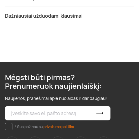
Dažniausiai užduodami klausimai
Mėgsti būti pirmas?
Prenumeruok naujienlaiškį:
Naujienos, pranešimai apie nuolaidas ir dar daugiau!
* Susipažinau su
privatumo politika