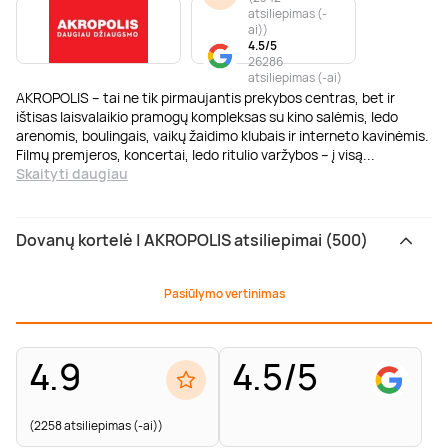
atsiliepimas (-
ai)
)
4.5/5
26286
atsiliepimas (-ai)
AKROPOLIS – tai ne tik pirmaujantis prekybos centras, bet ir
ištisas laisvalaikio pramogų kompleksas su kino salėmis, ledo
arenomis, boulingais, vaikų žaidimo klubais ir interneto kavinėmis.
Filmų premjeros, koncertai, ledo ritulio varžybos – į visą
...
Skaityti daugiau
Dovanų kortelė | AKROPOLIS atsiliepimai (500)
Pasiūlymo vertinimas
4.9
4.5/5
(2258 atsiliepimas (-ai))