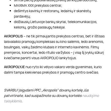
MAXIMA XXX prekybos centrai;
dešimtys kavinių ir restoranų, ledainių ir skanėstų
pardavėjų;
didžiausių Lietuvoje bankų skyriai, telekomunikacijos,
kelionių, grožio paslaugų teikėjai.
AKROPOLIS
– ne tik pirmaujantis prekybos centras, bet ir ištisas
laisvalaikio pramogų kompleksas su kino salėmis, ledo arenomis,
boulingais, vaikų žaidimo klubais ir interneto kavinėmis. Filmų
premjeros, koncertai, ledo ritulio varžybos – į visą šį įvykių sūkurį
kviečiame panirti visus AKROPOLIO lankytojus.
AKROPOLYJE
nuo ryto iki vėlyvo vakaro verda gyvenimas, kurio
dalimi tampa kiekvienas prekybos ir pramogų centro svečias.
SVARBU! Įsigydami PPC „Akropolis” dovanų kortelę Jūs
patvirtinate, kad susipažinote su dovanų kortelės
naudojimo
taisyklėmis
.