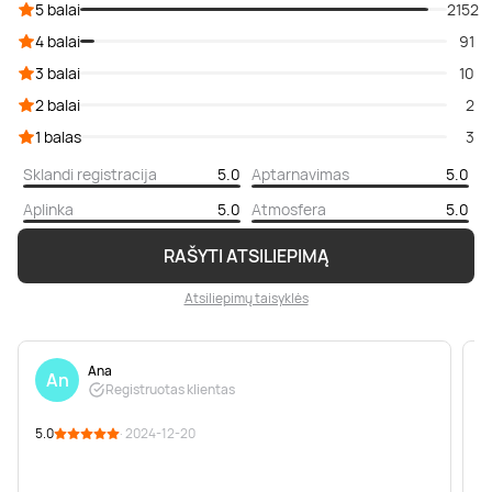
5 balai
2152
4 balai
91
3 balai
10
2 balai
2
1 balas
3
Sklandi registracija
5.0
Aptarnavimas
5.0
Aplinka
5.0
Atmosfera
5.0
RAŠYTI ATSILIEPIMĄ
Atsiliepimų taisyklės
Ana
An
Registruotas klientas
5.0
· 2024-12-20
5
P