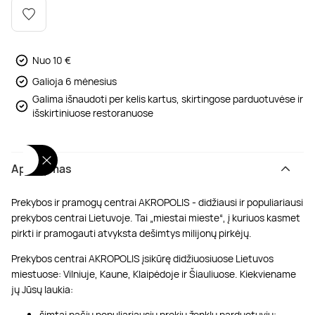
Poilsis dvaruose ir pilyse
Masažų kompleksai
Kitos vandens pramogos
Nuo 10 €
Galioja 6 mėnesius
Galima išnaudoti per kelis kartus, skirtingose parduotuvėse ir
išskirtiniuose restoranuose
Aprašymas
Prekybos ir pramogų centrai AKROPOLIS - didžiausi ir populiariausi
prekybos centrai Lietuvoje. Tai „miestai mieste“, į kuriuos kasmet
pirkti ir pramogauti atvyksta dešimtys milijonų pirkėjų.
Prekybos centrai AKROPOLIS įsikūrę didžiuosiuose Lietuvos
miestuose: Vilniuje, Kaune, Klaipėdoje ir Šiauliuose. Kiekviename
jų Jūsų laukia:
šimtai pačių populiariausių prekių ženklų parduotuvių;