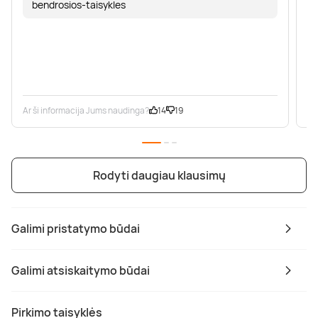
bendrosios-taisykles
Ar ši informacija Jums naudinga?
14
19
Ar
Rodyti daugiau klausimų
Galimi pristatymo būdai
Galimi atsiskaitymo būdai
Pirkimo taisyklės