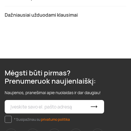
Dažniausiai užduodami klausimai
Mėgsti būti pirmas?
Prenumeruok naujienlaiškį:
Naujienos, pranešimai apie nuolaidas ir dar daugiau!
* Susipažinau su
privatumo politika