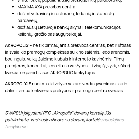
MAXIMA XXX prekybos centrai;
dešimtys kavinių ir restoranų, ledainių ir skanėstų
pardavėjų;
didžiausių Lietuvoje bankų skyriai, telekomunikacijos,
kelionių, grožio paslaugų teikėjai.
AKROPOLIS
– ne tik pirmaujantis prekybos centras, bet ir ištisas
laisvalaikio pramogų kompleksas su kino salėmis, ledo arenomis,
boulingais, vaikų žaidimo klubais ir interneto kavinėmis. Filmų
premjeros, koncertai, ledo ritulio varžybos – į visą šį įvykių sūkurį
kviečiame panirti visus AKROPOLIO lankytojus.
AKROPOLYJE
nuo ryto iki vėlyvo vakaro verda gyvenimas, kurio
dalimi tampa kiekvienas prekybos ir pramogų centro svečias.
SVARBU! Įsigydami PPC „Akropolis” dovanų kortelę Jūs
patvirtinate, kad susipažinote su dovanų kortelės
naudojimo
taisyklėmis
.