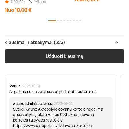
5,00 (84)
1-3 asm.
Nuo 10,00 €
Klausimai ir atsakymai (223)
Užduoti klausimą
Marius
· 2023-01-01
Sa
Ar galima su čekiu atsiskaityti Talluti restorane?
Sv
er
Atsako administratorius
· 2023-01-04
Sveiki, Kauno Akropolyje dovanų kortele negalima
atsiskaityti „Talutti Bakes & Shakes“, dovanų
kortelės taisykles rasite čia:
https://www.akropolis.lt/lt/dovanu-korteles-