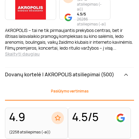
atsiliepimas (-
ai)
)
4.5/5
26286
atsiliepimas (-ai)
AKROPOLIS – tai ne tik pirmaujantis prekybos centras, bet ir
ištisas laisvalaikio pramogų kompleksas su kino salėmis, ledo
arenomis, boulingais, vaikų žaidimo klubais ir interneto kavinėmis.
Filmų premjeros, koncertai, ledo ritulio varžybos – į visą
...
Skaityti daugiau
Dovanų kortelė | AKROPOLIS atsiliepimai (500)
Pasiūlymo vertinimas
4.9
4.5/5
(2258 atsiliepimas (-ai))