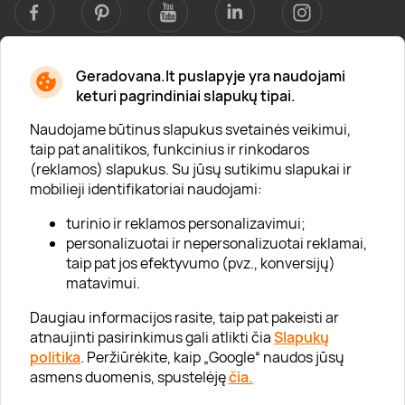
Geradovana.lt puslapyje yra naudojami
Apie mus
keturi pagrindiniai slapukų tipai.
Apie „Gera Dovana“
Naudojame būtinus slapukus svetainės veikimui,
taip pat analitikos, funkcinius ir rinkodaros
Lojalumo klubas
(reklamos) slapukus. Su jūsų sutikimu slapukai ir
Karjera
mobilieji identifikatoriai naudojami:
Visi partneriai
turinio ir reklamos personalizavimui;
personalizuotai ir nepersonalizuotai reklamai,
Kontaktai
taip pat jos efektyvumo (pvz., konversijų)
Tinklaraštis
matavimui.
Daugiau informacijos rasite, taip pat pakeisti ar
atnaujinti pasirinkimus gali atlikti čia
Slapukų
Informacija
politika
. Peržiūrėkite, kaip „Google“ naudos jūsų
asmens duomenis, spustelėję
čia.
„GERA DOVANA“ GRUPĖ