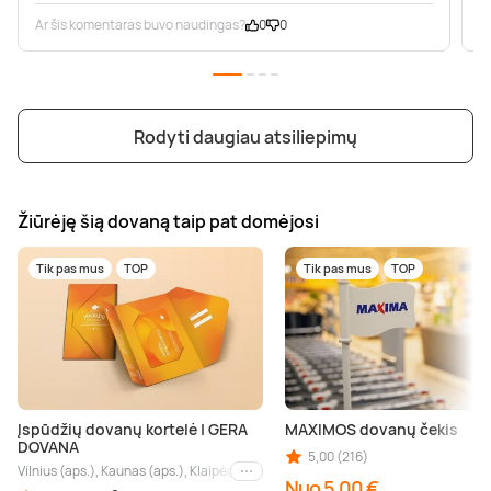
Ar šis komentaras buvo naudingas?
0
0
A
Rodyti daugiau atsiliepimų
Žiūrėję šią dovaną taip pat domėjosi
Tik pas mus
TOP
Tik pas mus
TOP
Įspūdžių dovanų kortelė | GERA
MAXIMOS dovanų čekis
DOVANA
5,00 (216)
Vilnius (aps.), Kaunas (aps.), Klaipėda (aps.), Palanga (aps.), Nida (aps.), Druskin
Kiti miestai
Nuo 5,00 €