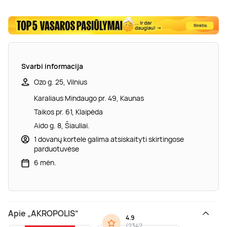
Svarbi informacija
Ozo g. 25, Vilnius
Karaliaus Mindaugo pr. 49, Kaunas
Taikos pr. 61, Klaipėda
Aido g. 8, Šiauliai.
1 dovanų kortele galima atsiskaityti skirtingose
parduotuvėse
6 mėn.
Apie „AKROPOLIS“
4.9
(
2342