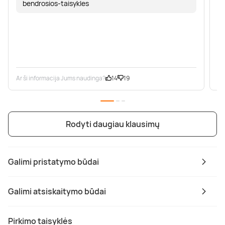
bendrosios-taisykles
Ar ši informacija Jums naudinga?
14
19
Ar
Rodyti daugiau klausimų
Galimi pristatymo būdai
Galimi atsiskaitymo būdai
Pirkimo taisyklės