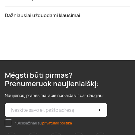
Dažniausiai užduodami klausimai
Mėgsti būti pirmas?
Prenumeruok naujienlaiškį:
Naujienos, pranešimai apie nuolaidas ir dar daugiau!
* Susipažinau su
privatumo politika