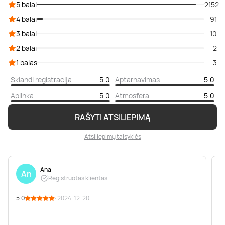
5 balai
2152
4 balai
91
3 balai
10
2 balai
2
1 balas
3
Sklandi registracija
5.0
Aptarnavimas
5.0
Aplinka
5.0
Atmosfera
5.0
RAŠYTI ATSILIEPIMĄ
Atsiliepimų taisyklės
Ana
An
Registruotas klientas
5.0
· 2024-12-20
5
P