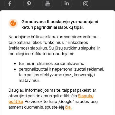
Geradovana.lt puslapyje yra naudojami
Apie mus
keturi pagrindiniai slapukų tipai.
Apie „Gera Dovana“
Naudojame būtinus slapukus svetainės veikimui,
taip pat analitikos, funkcinius ir rinkodaros
Lojalumo klubas
(reklamos) slapukus. Su jūsų sutikimu slapukai ir
Karjera
mobilieji identifikatoriai naudojami:
Visi partneriai
turinio ir reklamos personalizavimui;
personalizuotai ir nepersonalizuotai reklamai,
Kontaktai
taip pat jos efektyvumo (pvz., konversijų)
Tinklaraštis
matavimui.
Daugiau informacijos rasite, taip pat pakeisti ar
atnaujinti pasirinkimus gali atlikti čia
Slapukų
Informacija
politika
. Peržiūrėkite, kaip „Google“ naudos jūsų
asmens duomenis, spustelėję
čia.
„GERA DOVANA“ GRUPĖ