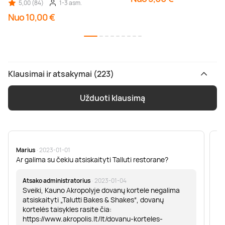
5,00 (84)
1-3 asm.
Nuo 10,00 €
Klausimai ir atsakymai (223)
Užduoti klausimą
Marius
· 2023-01-01
Sa
Ar galima su čekiu atsiskaityti Talluti restorane?
Sv
er
Atsako administratorius
· 2023-01-04
Sveiki, Kauno Akropolyje dovanų kortele negalima
atsiskaityti „Talutti Bakes & Shakes“, dovanų
kortelės taisykles rasite čia:
https://www.akropolis.lt/lt/dovanu-korteles-