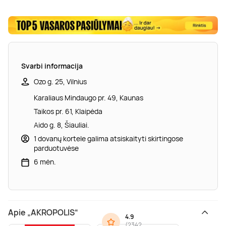
Svarbi informacija
Ozo g. 25, Vilnius
Karaliaus Mindaugo pr. 49, Kaunas
Taikos pr. 61, Klaipėda
Aido g. 8, Šiauliai.
1 dovanų kortele galima atsiskaityti skirtingose
parduotuvėse
6 mėn.
Apie „AKROPOLIS“
4.9
(
2342