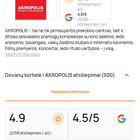
atsiliepimas (-
ai)
)
4.5/5
26286
atsiliepimas (-ai)
AKROPOLIS – tai ne tik pirmaujantis prekybos centras, bet ir
ištisas laisvalaikio pramogų kompleksas su kino salėmis, ledo
arenomis, boulingais, vaikų žaidimo klubais ir interneto kavinėmis.
Filmų premjeros, koncertai, ledo ritulio varžybos – į visą
...
Skaityti daugiau
Dovanų kortelė | AKROPOLIS atsiliepimai (500)
Pasiūlymo vertinimas
4.9
4.5/5
(2258 atsiliepimas (-ai))