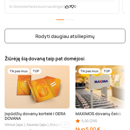
Ar šis komentaras buvo naudingas?
0
0
A
Rodyti daugiau atsiliepimų
Žiūrėję šią dovaną taip pat domėjosi
Tik pas mus
TOP
Tik pas mus
TOP
Įspūdžių dovanų kortelė | GERA
MAXIMOS dovanų čekis
DOVANA
5,00 (216)
Vilnius (aps.), Kaunas (aps.), Klaipėda (aps.), Palanga (aps.), Nida (aps.), Druskin
Kiti miestai
Nuo 5,00 €