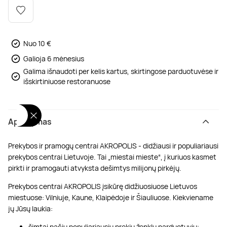
Poilsis dvaruose ir pilyse
Masažų kompleksai
Kitos vandens pramogos
Nuo 10 €
Galioja 6 mėnesius
Galima išnaudoti per kelis kartus, skirtingose parduotuvėse ir
išskirtiniuose restoranuose
Aprašymas
Prekybos ir pramogų centrai AKROPOLIS - didžiausi ir populiariausi
prekybos centrai Lietuvoje. Tai „miestai mieste“, į kuriuos kasmet
pirkti ir pramogauti atvyksta dešimtys milijonų pirkėjų.
Prekybos centrai AKROPOLIS įsikūrę didžiuosiuose Lietuvos
miestuose: Vilniuje, Kaune, Klaipėdoje ir Šiauliuose. Kiekviename
jų Jūsų laukia:
šimtai pačių populiariausių prekių ženklų parduotuvių;