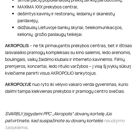
MAXIMA XXX prekybos centrai;
dešimtys kavinių ir restoranų, ledainių ir skanėstų
pardavėjų;
didžiausių Lietuvoje bankų skyriai, telekomunikacijos,
kelionių, grožio paslaugų teikėjai.
AKROPOLIS
– ne tik pirmaujantis prekybos centras, bet ir ištisas
laisvalaikio pramogų kompleksas su kino salėmis, ledo arenomis,
boulingais, vaikų žaidimo klubais ir interneto kavinėmis. Filmų
premjeros, koncertai, ledo ritulio varžybos – į visą šį įvykių sūkurį
kviečiame panirti visus AKROPOLIO lankytojus.
AKROPOLYJE
nuo ryto iki vėlyvo vakaro verda gyvenimas, kurio
dalimi tampa kiekvienas prekybos ir pramogų centro svečias.
SVARBU! Įsigydami PPC „Akropolis” dovanų kortelę Jūs
patvirtinate, kad susipažinote su dovanų kortelės
naudojimo
taisyklėmis
.