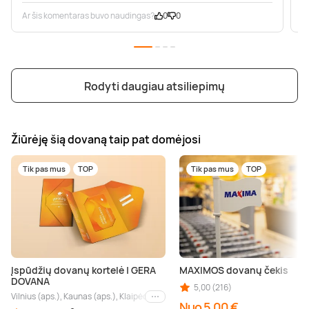
Ar šis komentaras buvo naudingas?
0
0
A
Rodyti daugiau atsiliepimų
Žiūrėję šią dovaną taip pat domėjosi
Tik pas mus
TOP
Tik pas mus
TOP
Įspūdžių dovanų kortelė | GERA
MAXIMOS dovanų čekis
DOVANA
5,00 (216)
Vilnius (aps.), Kaunas (aps.), Klaipėda (aps.), Palanga (aps.), Nida (aps.), Druskin
Kiti miestai
Nuo 5,00 €