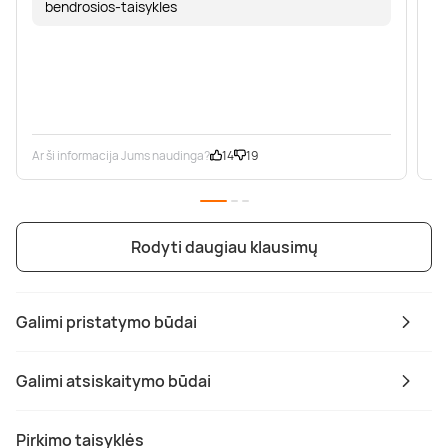
bendrosios-taisykles
Ar ši informacija Jums naudinga?
14
19
Ar
Rodyti daugiau klausimų
Galimi pristatymo būdai
Galimi atsiskaitymo būdai
Pirkimo taisyklės