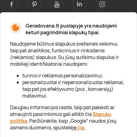
Geradovana.lt puslapyje yra naudojami
Apie mus
keturi pagrindiniai slapukų tipai.
Apie „Gera Dovana“
Naudojame būtinus slapukus svetainės veikimui,
taip pat analitikos, funkcinius ir rinkodaros
Lojalumo klubas
(reklamos) slapukus. Su jūsų sutikimu slapukai ir
Karjera
mobilieji identifikatoriai naudojami:
Visi partneriai
turinio ir reklamos personalizavimui;
personalizuotai ir nepersonalizuotai reklamai,
Kontaktai
taip pat jos efektyvumo (pvz., konversijų)
Tinklaraštis
matavimui.
Daugiau informacijos rasite, taip pat pakeisti ar
atnaujinti pasirinkimus gali atlikti čia
Slapukų
Informacija
politika
. Peržiūrėkite, kaip „Google“ naudos jūsų
asmens duomenis, spustelėję
čia.
„GERA DOVANA“ GRUPĖ