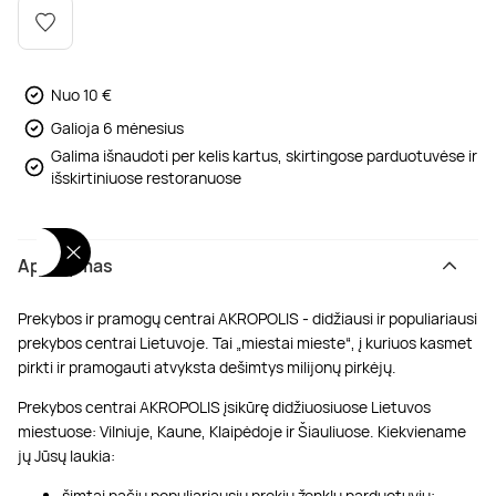
Poilsis dvaruose ir pilyse
Masažų kompleksai
Kitos vandens pramogos
Nuo 10 €
Galioja 6 mėnesius
Galima išnaudoti per kelis kartus, skirtingose parduotuvėse ir
išskirtiniuose restoranuose
Aprašymas
Prekybos ir pramogų centrai AKROPOLIS - didžiausi ir populiariausi
prekybos centrai Lietuvoje. Tai „miestai mieste“, į kuriuos kasmet
pirkti ir pramogauti atvyksta dešimtys milijonų pirkėjų.
Prekybos centrai AKROPOLIS įsikūrę didžiuosiuose Lietuvos
miestuose: Vilniuje, Kaune, Klaipėdoje ir Šiauliuose. Kiekviename
jų Jūsų laukia:
šimtai pačių populiariausių prekių ženklų parduotuvių;