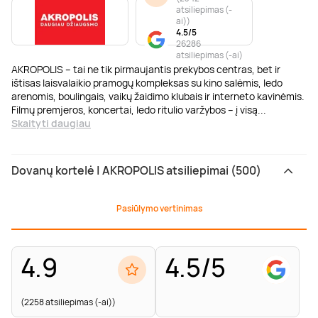
atsiliepimas (-
ai)
)
4.5/5
26286
atsiliepimas (-ai)
AKROPOLIS – tai ne tik pirmaujantis prekybos centras, bet ir
ištisas laisvalaikio pramogų kompleksas su kino salėmis, ledo
arenomis, boulingais, vaikų žaidimo klubais ir interneto kavinėmis.
Filmų premjeros, koncertai, ledo ritulio varžybos – į visą
...
Skaityti daugiau
Dovanų kortelė | AKROPOLIS atsiliepimai (500)
Pasiūlymo vertinimas
4.9
4.5/5
(2258 atsiliepimas (-ai))