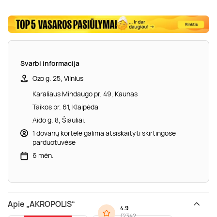
Svarbi informacija
Ozo g. 25, Vilnius
Karaliaus Mindaugo pr. 49, Kaunas
Taikos pr. 61, Klaipėda
Aido g. 8, Šiauliai.
1 dovanų kortele galima atsiskaityti skirtingose
parduotuvėse
6 mėn.
Apie „AKROPOLIS“
4.9
(
2342