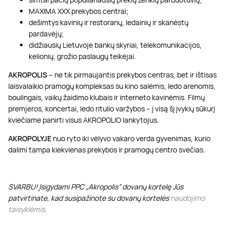
MAXIMA XXX prekybos centrai;
dešimtys kavinių ir restoranų, ledainių ir skanėstų
pardavėjų;
didžiausių Lietuvoje bankų skyriai, telekomunikacijos,
kelionių, grožio paslaugų teikėjai.
AKROPOLIS
– ne tik pirmaujantis prekybos centras, bet ir ištisas
laisvalaikio pramogų kompleksas su kino salėmis, ledo arenomis,
boulingais, vaikų žaidimo klubais ir interneto kavinėmis. Filmų
premjeros, koncertai, ledo ritulio varžybos – į visą šį įvykių sūkurį
kviečiame panirti visus AKROPOLIO lankytojus.
AKROPOLYJE
nuo ryto iki vėlyvo vakaro verda gyvenimas, kurio
dalimi tampa kiekvienas prekybos ir pramogų centro svečias.
SVARBU! Įsigydami PPC „Akropolis” dovanų kortelę Jūs
patvirtinate, kad susipažinote su dovanų kortelės
naudojimo
taisyklėmis
.