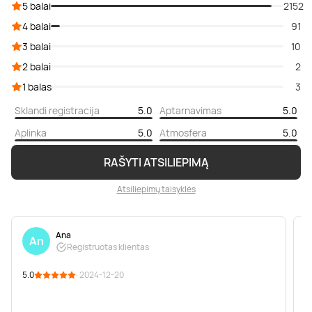
5 balai
2152
4 balai
91
3 balai
10
2 balai
2
1 balas
3
Sklandi registracija
5.0
Aptarnavimas
5.0
Aplinka
5.0
Atmosfera
5.0
RAŠYTI ATSILIEPIMĄ
Atsiliepimų taisyklės
Ana
An
Registruotas klientas
5.0
· 2024-12-20
5
P