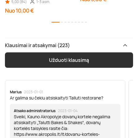
5,00 (84)
1-3 asm.
Nuo 10,00 €
Klausimai ir atsakymai (223)
Užduoti klausimą
Marius
· 2023-01-01
Sa
Ar galima su čekiu atsiskaityti Talluti restorane?
Sv
er
Atsako administratorius
· 2023-01-04
Sveiki, Kauno Akropolyje dovanų kortele negalima
atsiskaityti „Talutti Bakes & Shakes“, dovanų
kortelės taisykles rasite čia:
https://www.akropolis.lt/lt/dovanu-korteles-