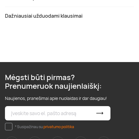
Dažniausiai užduodami klausimai
Mėgsti būti pirmas?
Prenumeruok naujienlaiškį:
Naujienos, pranešimai apie nuolaidas ir dar daugiau!
* Susipažinau su
privatumo politika