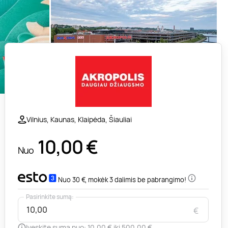
Vilnius, Kaunas, Klaipėda, Šiauliai
10,00
€
Nuo
Nuo 30 €, mokėk 3 dalimis be pabrangimo!
Pasirinkite sumą:
€
Įveskite sumą nuo: 10,00 € iki 500,00 €