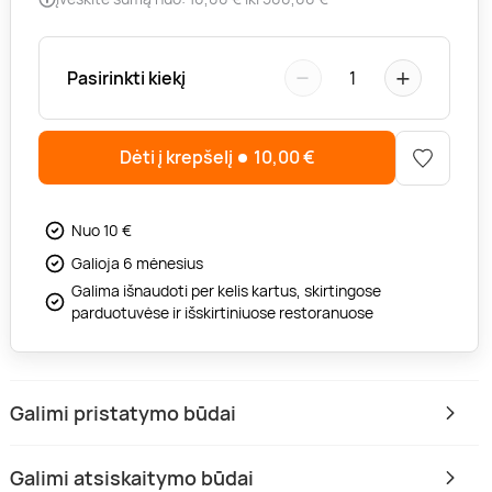
−
+
Pasirinkti kiekį
1
Dėti į krepšelį
10,00
€
Nuo 10 €
Galioja 6 mėnesius
Galima išnaudoti per kelis kartus, skirtingose
parduotuvėse ir išskirtiniuose restoranuose
Galimi pristatymo būdai
Galimi atsiskaitymo būdai