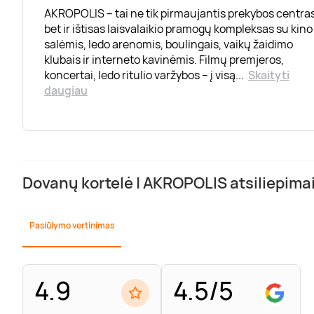
AKROPOLIS – tai ne tik pirmaujantis prekybos centras
bet ir ištisas laisvalaikio pramogų kompleksas su kino
salėmis, ledo arenomis, boulingais, vaikų žaidimo
klubais ir interneto kavinėmis. Filmų premjeros,
koncertai, ledo ritulio varžybos – į visą
...
Skaityti
daugiau
Dovanų kortelė | AKROPOLIS atsiliepima
Pasiūlymo vertinimas
4.9
4.5/5