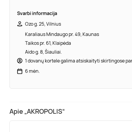
Svarbi informacija
Ozo g. 25, Vilnius
Karaliaus Mindaugo pr. 49, Kaunas
Taikos pr. 61, Klaipėda
Aido g. 8, Šiauliai.
1 dovanų kortele galima atsiskaityti skirtingose 
6 mėn.
Apie „AKROPOLIS“