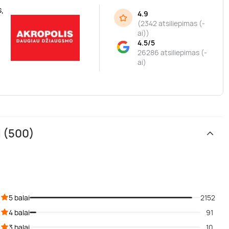
,
4.9
(
2342 atsiliepimas (-
ai)
)
4.5/5
26286 atsiliepimas (-
ai)
i (500)
5 balai
2152
4 balai
91
3 balai
10