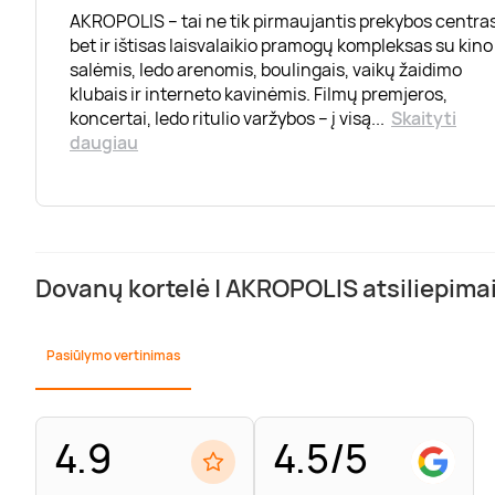
AKROPOLIS – tai ne tik pirmaujantis prekybos centras
bet ir ištisas laisvalaikio pramogų kompleksas su kino
salėmis, ledo arenomis, boulingais, vaikų žaidimo
klubais ir interneto kavinėmis. Filmų premjeros,
koncertai, ledo ritulio varžybos – į visą
...
Skaityti
daugiau
Dovanų kortelė | AKROPOLIS atsiliepima
Pasiūlymo vertinimas
4.9
4.5/5