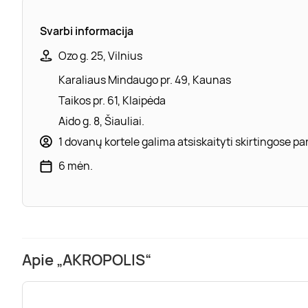
Svarbi informacija
Ozo g. 25, Vilnius
Karaliaus Mindaugo pr. 49, Kaunas
Taikos pr. 61, Klaipėda
Aido g. 8, Šiauliai.
1 dovanų kortele galima atsiskaityti skirtingose 
6 mėn.
Apie „AKROPOLIS“