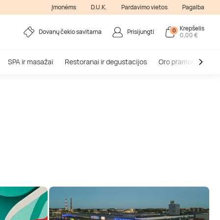
Įmonėms
D.U.K.
Pardavimo vietos
Pagalba
Krepšelis
0
Dovanų čekio savitarna
Prisijungti
0,00 €
SPA ir masažai
Restoranai ir degustacijos
Oro pramogos
V