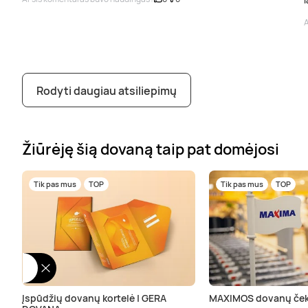
A
Rodyti daugiau atsiliepimų
Žiūrėję šią dovaną taip pat domėjosi
Tik pas mus
TOP
Tik pas mus
TOP
Įspūdžių dovanų kortelė | GERA
MAXIMOS dovanų ček