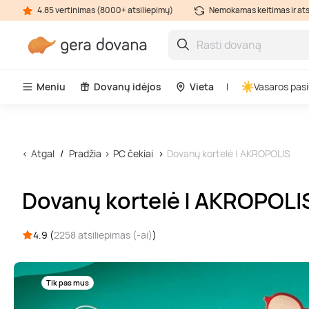
4.85 vertinimas (8000+ atsiliepimų)
Nemokamas keitimas ir at
Meniu
Dovanų idėjos
Vieta
Vasaros pasi
Atgal
Pradžia
PC čekiai
Dovanų kortelė | AKROPOLIS
Dovanų kortelė | AKROPOLI
4.9 (
2258 atsiliepimas (-ai)
)
Tik pas mus