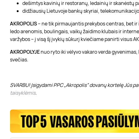
dešimtys kavinių ir restoranų, ledainių ir skanėstų 
didžiausių Lietuvoje bankų skyriai, telekomunikacijos
AKROPOLIS
– ne tik pirmaujantis prekybos centras, bet i
ledo arenomis, boulingais, vaikų žaidimo klubais ir interne
varžybos – į visą šį įvykių sūkurį kviečiame panirti visus
AKROPOLYJE
nuo ryto iki vėlyvo vakaro verda gyvenimas,
svečias.
SVARBU! Įsigydami PPC „Akropolis” dovanų kortelę Jūs pat
taisyklėmis
.