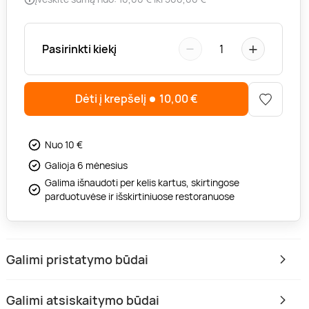
−
+
Pasirinkti kiekį
1
Dėti į krepšelį
10,00
€
Nuo 10 €
Galioja 6 mėnesius
Galima išnaudoti per kelis kartus, skirtingose
parduotuvėse ir išskirtiniuose restoranuose
Galimi pristatymo būdai
Galimi atsiskaitymo būdai