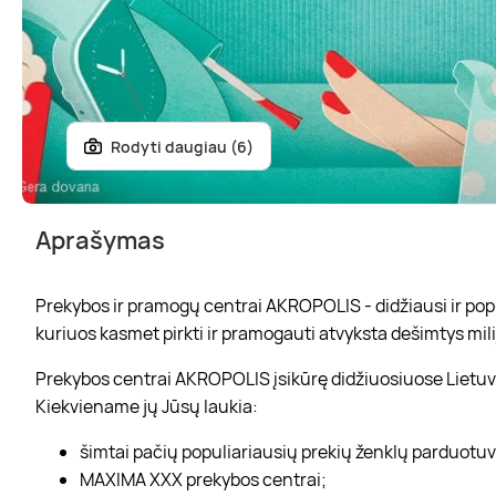
Rodyti daugiau (6)
Aprašymas
Prekybos ir pramogų centrai AKROPOLIS - didžiausi ir popul
kuriuos kasmet pirkti ir pramogauti atvyksta dešimtys mili
Prekybos centrai AKROPOLIS įsikūrę didžiuosiuose Lietuvo
Kiekviename jų Jūsų laukia:
šimtai pačių populiariausių prekių ženklų parduotu
MAXIMA XXX prekybos centrai;