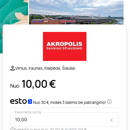
Vilnius, Kaunas, Klaipėda, Šiauliai
10,00
€
Nuo
Nuo 30 €, mokėk 3 dalimis be pabrangimo!
Pasirinkite sumą:
€
Įveskite sumą nuo: 10,00 € iki 500,00 €