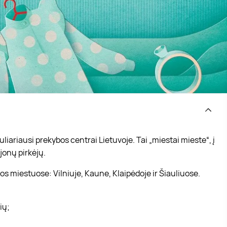
iariausi prekybos centrai Lietuvoje. Tai „miestai mieste“, į
jonų pirkėjų.
s miestuose: Vilniuje, Kaune, Klaipėdoje ir Šiauliuose.
vių;