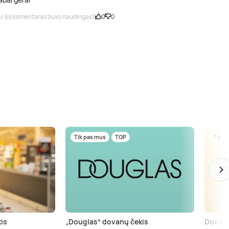
r šis komentaras buvo naudingas?
0
0
Tik pas mus
TOP
Tik p
is
„Douglas“ dovanų čekis
Dovanų