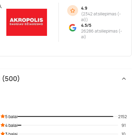
,
4.9
(
2342 atsiliepimas (-
ai)
)
4.5/5
26286 atsiliepimas (-
ai)
i (500)
5 balai
2152
4 balai
91
3 balai
10