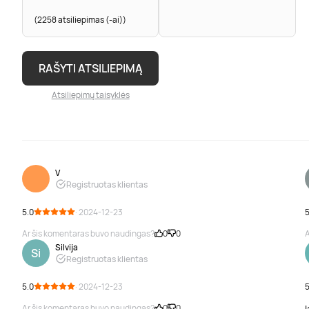
(2258 atsiliepimas (-ai))
RAŠYTI ATSILIEPIMĄ
Atsiliepimų taisyklės
V
Registruotas klientas
5.0
· 2024-12-23
5
Ar šis komentaras buvo naudingas?
0
0
A
Silvija
Si
Registruotas klientas
5.0
· 2024-12-23
5
Ar šis komentaras buvo naudingas?
0
0
l