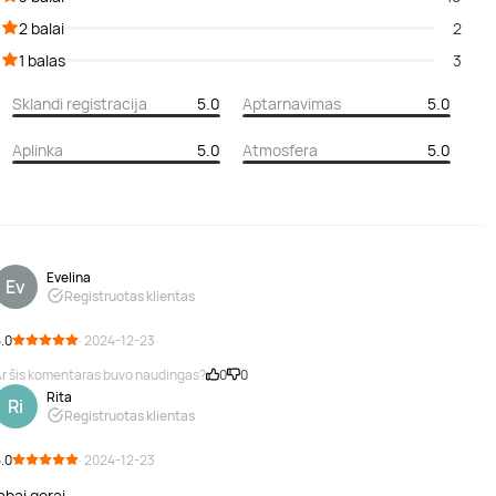
2 balai
2
1 balas
3
Sklandi registracija
5.0
Aptarnavimas
5.0
Aplinka
5.0
Atmosfera
5.0
Evelina
Ev
Registruotas klientas
.0
· 2024-12-23
r šis komentaras buvo naudingas?
0
0
Rita
Ri
Registruotas klientas
.0
· 2024-12-23
abai gerai