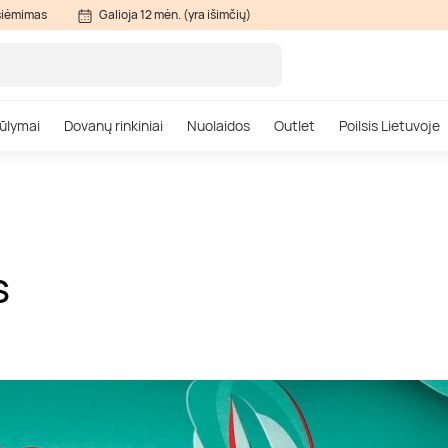
siėmimas
Galioja 12 mėn. (yra išimčių)
ūlymai
Dovanų rinkiniai
Nuolaidos
Outlet
Poilsis Lietuvoje
S