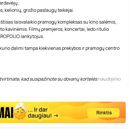
pardavėjų;
, kelionių, grožio paslaugų teikėjai.
r ištisas laisvalaikio pramogų kompleksas su kino salėmis,
to kavinėmis. Filmų premjeros, koncertai, ledo ritulio
 AKROPOLIO lankytojus.
 kurio dalimi tampa kiekvienas prekybos ir pramogų centro
virtinate, kad susipažinote su dovanų kortelės
naudojimo