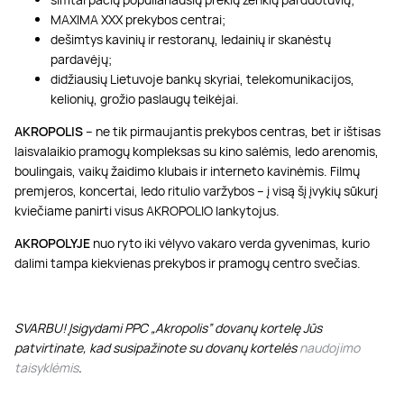
MAXIMA XXX prekybos centrai;
dešimtys kavinių ir restoranų, ledainių ir skanėstų
pardavėjų;
didžiausių Lietuvoje bankų skyriai, telekomunikacijos,
kelionių, grožio paslaugų teikėjai.
AKROPOLIS
– ne tik pirmaujantis prekybos centras, bet ir ištisas
laisvalaikio pramogų kompleksas su kino salėmis, ledo arenomis,
boulingais, vaikų žaidimo klubais ir interneto kavinėmis. Filmų
premjeros, koncertai, ledo ritulio varžybos – į visą šį įvykių sūkurį
kviečiame panirti visus AKROPOLIO lankytojus.
AKROPOLYJE
nuo ryto iki vėlyvo vakaro verda gyvenimas, kurio
dalimi tampa kiekvienas prekybos ir pramogų centro svečias.
SVARBU! Įsigydami PPC „Akropolis” dovanų kortelę Jūs
patvirtinate, kad susipažinote su dovanų kortelės
naudojimo
taisyklėmis
.