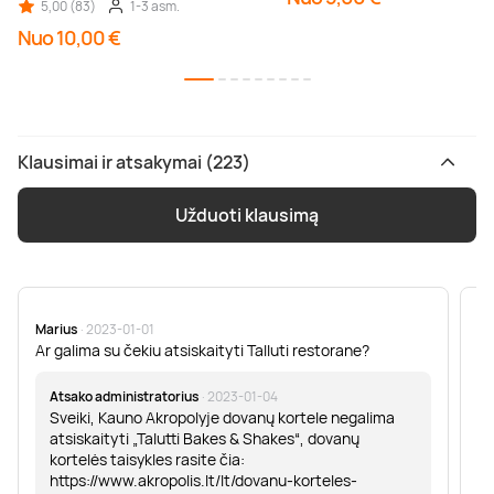
5,00 (83)
1-3 asm.
Nuo 10,00 €
Klausimai ir atsakymai (223)
Užduoti klausimą
Marius
· 2023-01-01
Sa
Ar galima su čekiu atsiskaityti Talluti restorane?
Sv
er
Atsako administratorius
· 2023-01-04
Sveiki, Kauno Akropolyje dovanų kortele negalima
atsiskaityti „Talutti Bakes & Shakes“, dovanų
kortelės taisykles rasite čia:
https://www.akropolis.lt/lt/dovanu-korteles-