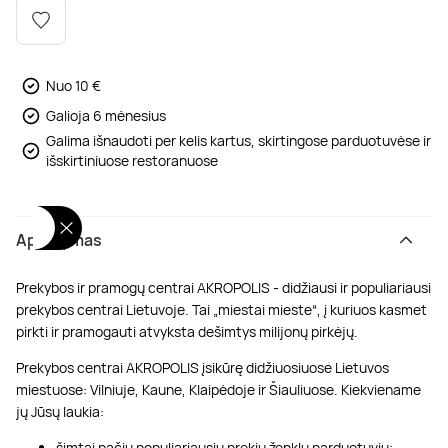
Poilsis dvaruose ir pilyse
Masažų kompleksai
Kitos vandens pramogos
Nuo 10 €
Galioja 6 mėnesius
Galima išnaudoti per kelis kartus, skirtingose parduotuvėse ir
išskirtiniuose restoranuose
Aprašymas
Prekybos ir pramogų centrai AKROPOLIS - didžiausi ir populiariausi
prekybos centrai Lietuvoje. Tai „miestai mieste“, į kuriuos kasmet
pirkti ir pramogauti atvyksta dešimtys milijonų pirkėjų.
Prekybos centrai AKROPOLIS įsikūrę didžiuosiuose Lietuvos
miestuose: Vilniuje, Kaune, Klaipėdoje ir Šiauliuose. Kiekviename
jų Jūsų laukia:
šimtai pačių populiariausių prekių ženklų parduotuvių;