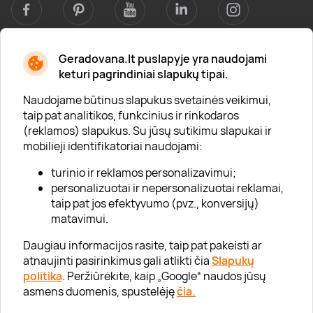
Geradovana.lt puslapyje yra naudojami
Apie mus
keturi pagrindiniai slapukų tipai.
Apie „Gera Dovana“
Naudojame būtinus slapukus svetainės veikimui,
taip pat analitikos, funkcinius ir rinkodaros
Lojalumo klubas
(reklamos) slapukus. Su jūsų sutikimu slapukai ir
Karjera
mobilieji identifikatoriai naudojami:
Visi partneriai
turinio ir reklamos personalizavimui;
personalizuotai ir nepersonalizuotai reklamai,
Kontaktai
taip pat jos efektyvumo (pvz., konversijų)
Tinklaraštis
matavimui.
Daugiau informacijos rasite, taip pat pakeisti ar
atnaujinti pasirinkimus gali atlikti čia
Slapukų
Informacija
politika
. Peržiūrėkite, kaip „Google“ naudos jūsų
asmens duomenis, spustelėję
čia.
„GERA DOVANA“ GRUPĖ