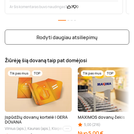
Ar šis komentaras buvo naudingas?
0
0
A
Rodyti daugiau atsiliepimų
Žiūrėję šią dovaną taip pat domėjosi
Tik pas mus
TOP
Tik pas mus
TOP
Įspūdžių dovanų kortelė | GERA
MAXIMOS dovanų čekis
DOVANA
5,00 (216)
Vilnius (aps.), Kaunas (aps.), Klaipėda (aps.), Palanga (aps.), Nida (aps.), Druskin
Kiti miestai
Nuo 5,00 €