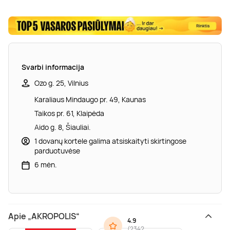
Svarbi informacija
Ozo g. 25, Vilnius
Karaliaus Mindaugo pr. 49, Kaunas
Taikos pr. 61, Klaipėda
Aido g. 8, Šiauliai.
1 dovanų kortele galima atsiskaityti skirtingose
parduotuvėse
6 mėn.
Apie „AKROPOLIS“
4.9
(
2342