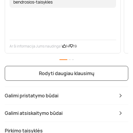
bendrosios-taisykles
Ar ši informacija Jums naudinga?
14
19
Ar
Rodyti daugiau klausimų
Galimi pristatymo būdai
Galimi atsiskaitymo būdai
Pirkimo taisyklės