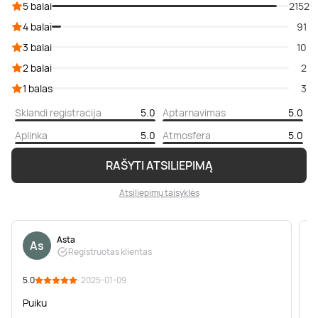
5 balai
2152
4 balai
91
3 balai
10
2 balai
2
1 balas
3
Sklandi registracija
5.0
Aptarnavimas
5.0
Aplinka
5.0
Atmosfera
5.0
RAŠYTI ATSILIEPIMĄ
Atsiliepimų taisyklės
Asta
As
Registruotas klientas
5.0
· 2025-01-09
5
Puiku