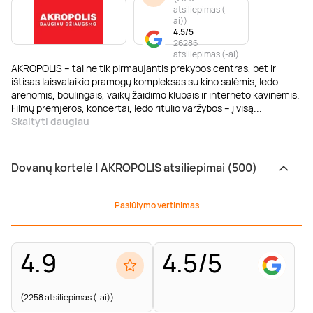
atsiliepimas (-
ai)
)
4.5/5
26286
atsiliepimas (-ai)
AKROPOLIS – tai ne tik pirmaujantis prekybos centras, bet ir
ištisas laisvalaikio pramogų kompleksas su kino salėmis, ledo
arenomis, boulingais, vaikų žaidimo klubais ir interneto kavinėmis.
Filmų premjeros, koncertai, ledo ritulio varžybos – į visą
...
Skaityti daugiau
Dovanų kortelė | AKROPOLIS atsiliepimai (500)
Pasiūlymo vertinimas
4.9
4.5/5
(2258 atsiliepimas (-ai))