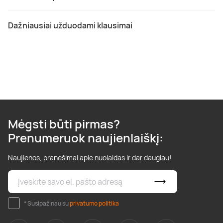
Dažniausiai užduodami klausimai
Mėgsti būti pirmas?
Prenumeruok naujienlaiškį:
Naujienos, pranešimai apie nuolaidas ir dar daugiau!
* Susipažinau su
privatumo politika