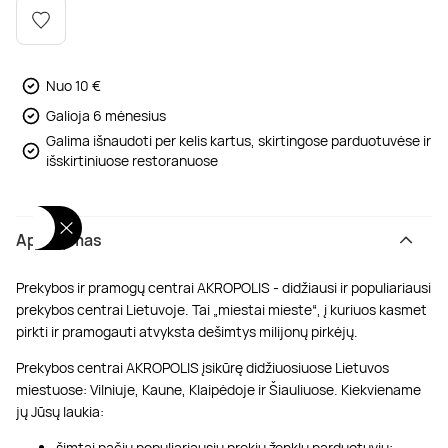
Poilsis dvaruose ir pilyse
Masažų kompleksai
Kitos vandens pramogos
Nuo 10 €
Galioja 6 mėnesius
Galima išnaudoti per kelis kartus, skirtingose parduotuvėse ir
išskirtiniuose restoranuose
Aprašymas
Prekybos ir pramogų centrai AKROPOLIS - didžiausi ir populiariausi
prekybos centrai Lietuvoje. Tai „miestai mieste“, į kuriuos kasmet
pirkti ir pramogauti atvyksta dešimtys milijonų pirkėjų.
Prekybos centrai AKROPOLIS įsikūrę didžiuosiuose Lietuvos
miestuose: Vilniuje, Kaune, Klaipėdoje ir Šiauliuose. Kiekviename
jų Jūsų laukia:
šimtai pačių populiariausių prekių ženklų parduotuvių;