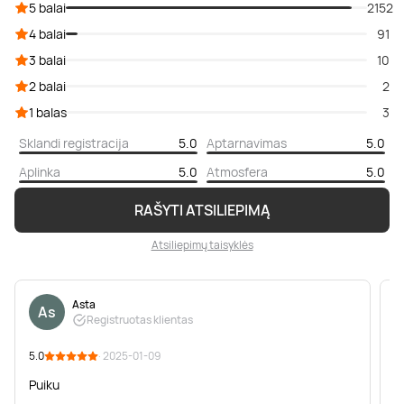
5 balai
2152
4 balai
91
3 balai
10
2 balai
2
1 balas
3
Sklandi registracija
5.0
Aptarnavimas
5.0
Aplinka
5.0
Atmosfera
5.0
RAŠYTI ATSILIEPIMĄ
Atsiliepimų taisyklės
Asta
As
Registruotas klientas
5.0
· 2025-01-09
5
Puiku