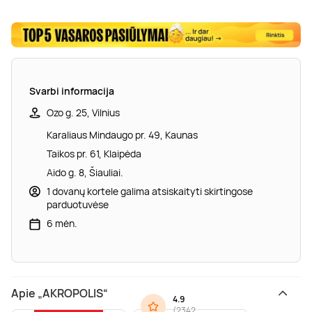
Svarbi informacija
Ozo g. 25, Vilnius
Karaliaus Mindaugo pr. 49, Kaunas
Taikos pr. 61, Klaipėda
Aido g. 8, Šiauliai.
1 dovanų kortele galima atsiskaityti skirtingose
parduotuvėse
6 mėn.
Apie „AKROPOLIS“
4.9
(
2342