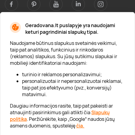
Geradovana.lt puslapyje yra naudojami
Apie mus
keturi pagrindiniai slapukų tipai.
Apie „Gera Dovana“
Naudojame būtinus slapukus svetainės veikimui,
taip pat analitikos, funkcinius ir rinkodaros
Lojalumo klubas
(reklamos) slapukus. Su jūsų sutikimu slapukai ir
Karjera
mobilieji identifikatoriai naudojami:
Visi partneriai
turinio ir reklamos personalizavimui;
personalizuotai ir nepersonalizuotai reklamai,
Kontaktai
taip pat jos efektyvumo (pvz., konversijų)
Tinklaraštis
matavimui.
Daugiau informacijos rasite, taip pat pakeisti ar
atnaujinti pasirinkimus gali atlikti čia
Slapukų
Informacija
politika
. Peržiūrėkite, kaip „Google“ naudos jūsų
asmens duomenis, spustelėję
čia.
„GERA DOVANA“ GRUPĖ