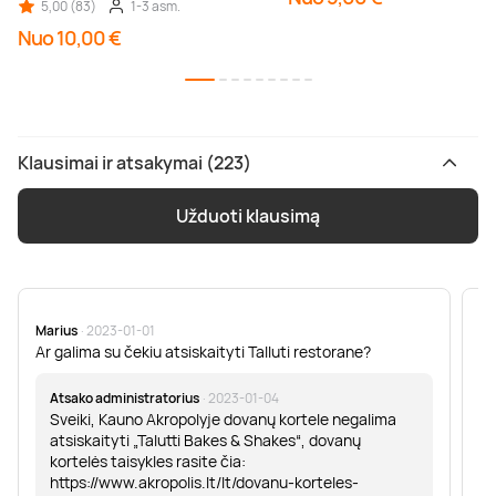
5,00 (83)
1-3 asm.
Nuo 10,00 €
Klausimai ir atsakymai (223)
Užduoti klausimą
Marius
· 2023-01-01
Sa
Ar galima su čekiu atsiskaityti Talluti restorane?
Sv
er
Atsako administratorius
· 2023-01-04
Sveiki, Kauno Akropolyje dovanų kortele negalima
atsiskaityti „Talutti Bakes & Shakes“, dovanų
kortelės taisykles rasite čia:
https://www.akropolis.lt/lt/dovanu-korteles-