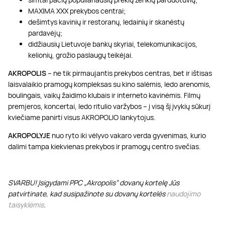
MAXIMA XXX prekybos centrai;
dešimtys kavinių ir restoranų, ledainių ir skanėstų
pardavėjų;
didžiausių Lietuvoje bankų skyriai, telekomunikacijos,
kelionių, grožio paslaugų teikėjai.
AKROPOLIS
– ne tik pirmaujantis prekybos centras, bet ir ištisas
laisvalaikio pramogų kompleksas su kino salėmis, ledo arenomis,
boulingais, vaikų žaidimo klubais ir interneto kavinėmis. Filmų
premjeros, koncertai, ledo ritulio varžybos – į visą šį įvykių sūkurį
kviečiame panirti visus AKROPOLIO lankytojus.
AKROPOLYJE
nuo ryto iki vėlyvo vakaro verda gyvenimas, kurio
dalimi tampa kiekvienas prekybos ir pramogų centro svečias.
SVARBU! Įsigydami PPC „Akropolis” dovanų kortelę Jūs
patvirtinate, kad susipažinote su dovanų kortelės
naudojimo
taisyklėmis
.