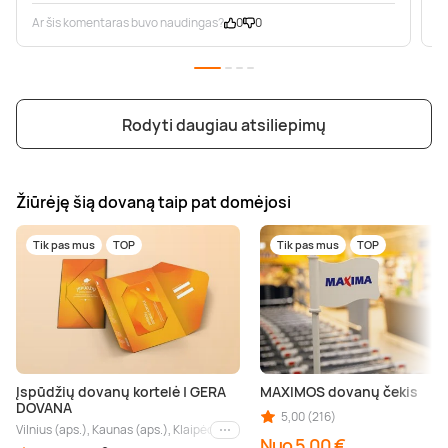
Ar šis komentaras buvo naudingas?
0
0
A
Rodyti daugiau atsiliepimų
Žiūrėję šią dovaną taip pat domėjosi
Tik pas mus
TOP
Tik pas mus
TOP
Įspūdžių dovanų kortelė | GERA
MAXIMOS dovanų čekis
DOVANA
5,00 (216)
Vilnius (aps.), Kaunas (aps.), Klaipėda (aps.), Palanga (aps.), Nida (aps.), Druskin
Kiti miestai
Nuo 5,00 €