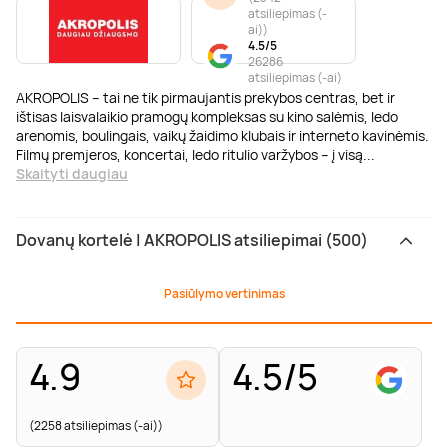
atsiliepimas (-
ai)
)
4.5/5
26286
atsiliepimas (-ai)
AKROPOLIS – tai ne tik pirmaujantis prekybos centras, bet ir
ištisas laisvalaikio pramogų kompleksas su kino salėmis, ledo
arenomis, boulingais, vaikų žaidimo klubais ir interneto kavinėmis.
Filmų premjeros, koncertai, ledo ritulio varžybos – į visą
...
Skaityti daugiau
Dovanų kortelė | AKROPOLIS atsiliepimai (500)
Pasiūlymo vertinimas
4.9
4.5/5
(2258 atsiliepimas (-ai))