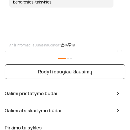
bendrosios-taisykles
Ar ši informacija Jums naudinga?
14
19
Ar
Rodyti daugiau klausimų
Galimi pristatymo būdai
Galimi atsiskaitymo būdai
Pirkimo taisyklės