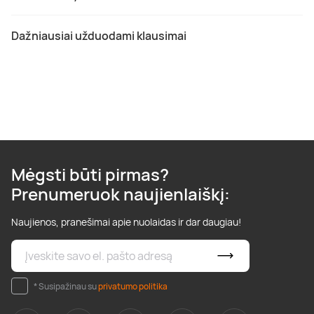
Dažniausiai užduodami klausimai
Mėgsti būti pirmas?
Prenumeruok naujienlaiškį:
Naujienos, pranešimai apie nuolaidas ir dar daugiau!
* Susipažinau su
privatumo politika