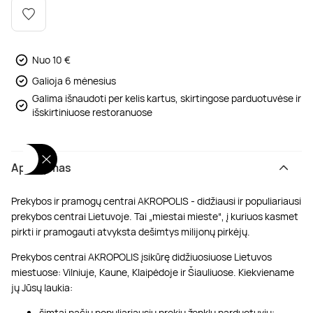
Poilsis dvaruose ir pilyse
Masažų kompleksai
Kitos vandens pramogos
Nuo 10 €
Galioja 6 mėnesius
Galima išnaudoti per kelis kartus, skirtingose parduotuvėse ir
išskirtiniuose restoranuose
Aprašymas
Prekybos ir pramogų centrai AKROPOLIS - didžiausi ir populiariausi
prekybos centrai Lietuvoje. Tai „miestai mieste“, į kuriuos kasmet
pirkti ir pramogauti atvyksta dešimtys milijonų pirkėjų.
Prekybos centrai AKROPOLIS įsikūrę didžiuosiuose Lietuvos
miestuose: Vilniuje, Kaune, Klaipėdoje ir Šiauliuose. Kiekviename
jų Jūsų laukia:
šimtai pačių populiariausių prekių ženklų parduotuvių;