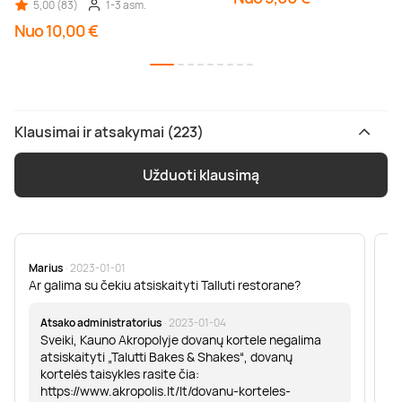
5,00 (83)
1-3 asm.
Nuo 10,00 €
Klausimai ir atsakymai (223)
Užduoti klausimą
Marius
· 2023-01-01
Sa
Ar galima su čekiu atsiskaityti Talluti restorane?
Sv
er
Atsako administratorius
· 2023-01-04
Sveiki, Kauno Akropolyje dovanų kortele negalima
atsiskaityti „Talutti Bakes & Shakes“, dovanų
kortelės taisykles rasite čia:
https://www.akropolis.lt/lt/dovanu-korteles-