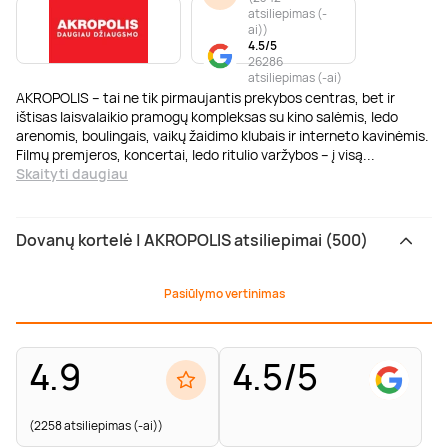
atsiliepimas (-
ai)
)
4.5/5
26286
atsiliepimas (-ai)
AKROPOLIS – tai ne tik pirmaujantis prekybos centras, bet ir
ištisas laisvalaikio pramogų kompleksas su kino salėmis, ledo
arenomis, boulingais, vaikų žaidimo klubais ir interneto kavinėmis.
Filmų premjeros, koncertai, ledo ritulio varžybos – į visą
...
Skaityti daugiau
Dovanų kortelė | AKROPOLIS atsiliepimai (500)
Pasiūlymo vertinimas
4.9
4.5/5
(2258 atsiliepimas (-ai))