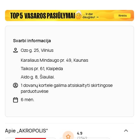
Svarbi informacija
Ozo g. 25, Vilnius
Karaliaus Mindaugo pr. 49, Kaunas
Taikos pr. 61, Klaipėda
Aido g. 8, Šiauliai.
1 dovanų kortele galima atsiskaityti skirtingose
parduotuvėse
6 mėn.
Apie „AKROPOLIS“
4.9
(
2342