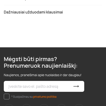
Dažniausiai užduodami klausimai
Mėgsti būti pirmas?
Prenumeruok naujienlaiškį:
Naujienos, pranešimai apie nuolaidas ir dar daugiau!
* Susipažinau su
privatumo politika