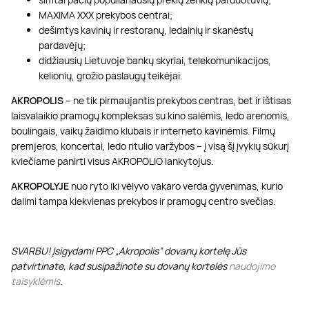
MAXIMA XXX prekybos centrai;
dešimtys kavinių ir restoranų, ledainių ir skanėstų
pardavėjų;
didžiausių Lietuvoje bankų skyriai, telekomunikacijos,
kelionių, grožio paslaugų teikėjai.
AKROPOLIS
– ne tik pirmaujantis prekybos centras, bet ir ištisas
laisvalaikio pramogų kompleksas su kino salėmis, ledo arenomis,
boulingais, vaikų žaidimo klubais ir interneto kavinėmis. Filmų
premjeros, koncertai, ledo ritulio varžybos – į visą šį įvykių sūkurį
kviečiame panirti visus AKROPOLIO lankytojus.
AKROPOLYJE
nuo ryto iki vėlyvo vakaro verda gyvenimas, kurio
dalimi tampa kiekvienas prekybos ir pramogų centro svečias.
SVARBU! Įsigydami PPC „Akropolis” dovanų kortelę Jūs
patvirtinate, kad susipažinote su dovanų kortelės
naudojimo
taisyklėmis
.