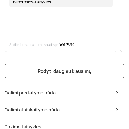
bendrosios-taisykles
Ar ši informacija Jums naudinga?
14
19
Ar
Rodyti daugiau klausimų
Galimi pristatymo būdai
Galimi atsiskaitymo būdai
Pirkimo taisyklės