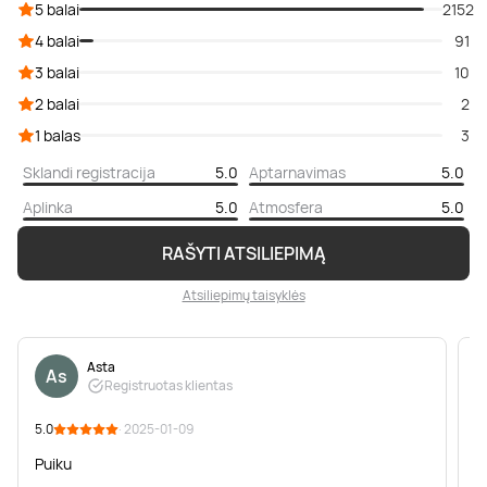
5 balai
2152
4 balai
91
3 balai
10
2 balai
2
1 balas
3
Sklandi registracija
5.0
Aptarnavimas
5.0
Aplinka
5.0
Atmosfera
5.0
RAŠYTI ATSILIEPIMĄ
Atsiliepimų taisyklės
Asta
As
Registruotas klientas
5.0
· 2025-01-09
5
Puiku