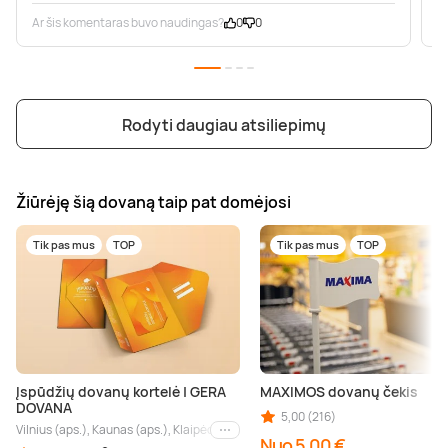
Ar šis komentaras buvo naudingas?
0
0
A
Rodyti daugiau atsiliepimų
Žiūrėję šią dovaną taip pat domėjosi
Tik pas mus
TOP
Tik pas mus
TOP
Įspūdžių dovanų kortelė | GERA
MAXIMOS dovanų čekis
DOVANA
5,00 (216)
Vilnius (aps.), Kaunas (aps.), Klaipėda (aps.), Palanga (aps.), Nida (aps.), Druskin
Kiti miestai
Nuo 5,00 €