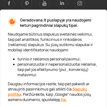
Geradovana.lt puslapyje yra naudojami
Apie mus
keturi pagrindiniai slapukų tipai.
Apie „Gera Dovana“
Naudojame būtinus slapukus svetainės veikimui,
taip pat analitikos, funkcinius ir rinkodaros
Lojalumo klubas
(reklamos) slapukus. Su jūsų sutikimu slapukai ir
Karjera
mobilieji identifikatoriai naudojami:
Visi partneriai
turinio ir reklamos personalizavimui;
personalizuotai ir nepersonalizuotai reklamai,
Kontaktai
taip pat jos efektyvumo (pvz., konversijų)
Tinklaraštis
matavimui.
Daugiau informacijos rasite, taip pat pakeisti ar
atnaujinti pasirinkimus gali atlikti čia
Slapukų
Informacija
politika
. Peržiūrėkite, kaip „Google“ naudos jūsų
asmens duomenis, spustelėję
čia.
„GERA DOVANA“ GRUPĖ