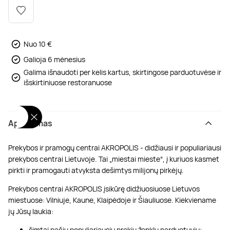
Poilsis dvaruose ir pilyse
Masažų kompleksai
Kitos vandens pramogos
Nuo 10 €
Galioja 6 mėnesius
Galima išnaudoti per kelis kartus, skirtingose parduotuvėse ir
išskirtiniuose restoranuose
Aprašymas
Prekybos ir pramogų centrai AKROPOLIS - didžiausi ir populiariausi
prekybos centrai Lietuvoje. Tai „miestai mieste“, į kuriuos kasmet
pirkti ir pramogauti atvyksta dešimtys milijonų pirkėjų.
Prekybos centrai AKROPOLIS įsikūrę didžiuosiuose Lietuvos
miestuose: Vilniuje, Kaune, Klaipėdoje ir Šiauliuose. Kiekviename
jų Jūsų laukia:
šimtai pačių populiariausių prekių ženklų parduotuvių;