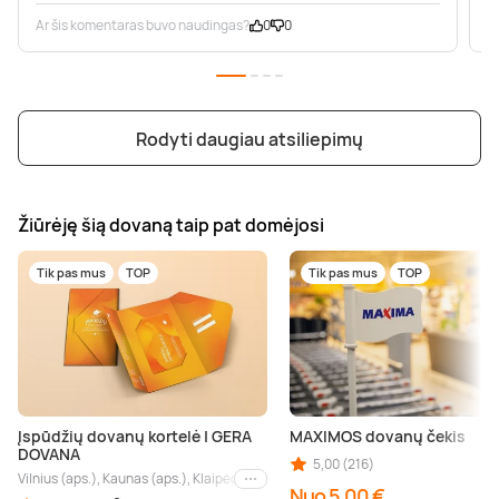
Ar šis komentaras buvo naudingas?
0
0
A
Rodyti daugiau atsiliepimų
Žiūrėję šią dovaną taip pat domėjosi
Tik pas mus
TOP
Tik pas mus
TOP
Įspūdžių dovanų kortelė | GERA
MAXIMOS dovanų čekis
DOVANA
5,00 (216)
Vilnius (aps.), Kaunas (aps.), Klaipėda (aps.), Palanga (aps.), Nida (aps.), Druskin
Kiti miestai
Nuo 5,00 €