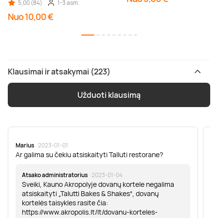
5,00 (84)
1-3 asm.
Nuo 10,00 €
Klausimai ir atsakymai (223)
Užduoti klausimą
Marius
· 2023-01-01
Sa
Ar galima su čekiu atsiskaityti Talluti restorane?
Sv
er
Atsako administratorius
· 2023-01-04
Sveiki, Kauno Akropolyje dovanų kortele negalima
atsiskaityti „Talutti Bakes & Shakes“, dovanų
kortelės taisykles rasite čia:
https://www.akropolis.lt/lt/dovanu-korteles-