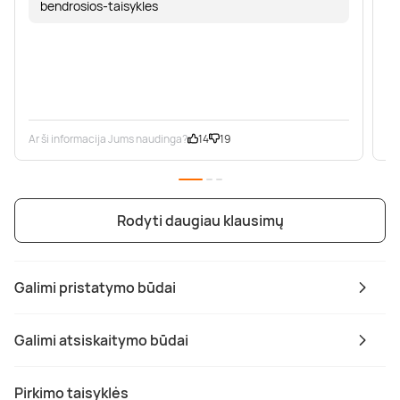
bendrosios-taisykles
Ar ši informacija Jums naudinga?
14
19
Ar
Rodyti daugiau klausimų
Galimi pristatymo būdai
Galimi atsiskaitymo būdai
Pirkimo taisyklės