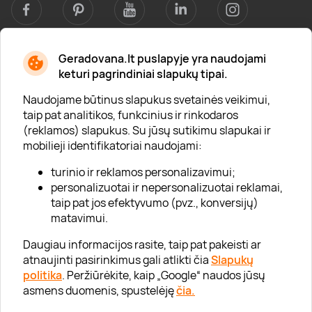
Geradovana.lt puslapyje yra naudojami
Apie mus
keturi pagrindiniai slapukų tipai.
Apie „Gera Dovana“
Naudojame būtinus slapukus svetainės veikimui,
taip pat analitikos, funkcinius ir rinkodaros
Lojalumo klubas
(reklamos) slapukus. Su jūsų sutikimu slapukai ir
Karjera
mobilieji identifikatoriai naudojami:
Visi partneriai
turinio ir reklamos personalizavimui;
personalizuotai ir nepersonalizuotai reklamai,
Kontaktai
taip pat jos efektyvumo (pvz., konversijų)
Tinklaraštis
matavimui.
Daugiau informacijos rasite, taip pat pakeisti ar
atnaujinti pasirinkimus gali atlikti čia
Slapukų
Informacija
politika
. Peržiūrėkite, kaip „Google“ naudos jūsų
asmens duomenis, spustelėję
čia.
„GERA DOVANA“ GRUPĖ