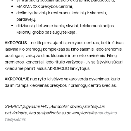
MAXIMA XXX prekybos centrai;
dešimtys kavinių ir restoranų, ledainių ir skanėstų
pardavėjų;
didžiausių Lietuvoje bankų skyriai, telekomunikacijos,
kelionių, grožio paslaugų teikėjai.
AKROPOLIS
– ne tik pirmaujantis prekybos centras, bet ir ištisas
laisvalaikio pramogų kompleksas su kino salėmis, ledo arenomis,
boulingais, vaikų žaidimo klubais ir interneto kavinėmis. Filmų
premjeros, koncertai, ledo ritulio varžybos – į visą šį įvykių sūkurį
kviečiame panirti visus AKROPOLIO lankytojus.
AKROPOLYJE
nuo ryto iki vėlyvo vakaro verda gyvenimas, kurio
dalimi tampa kiekvienas prekybos ir pramogų centro svečias.
SVARBU! Įsigydami PPC „Akropolis” dovanų kortelę Jūs
patvirtinate, kad susipažinote su dovanų kortelės
naudojimo
taisyklėmis
.