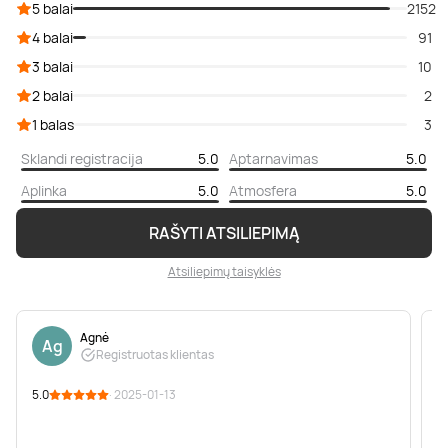
5 balai
2152
4 balai
91
3 balai
10
2 balai
2
1 balas
3
Sklandi registracija
5.0
Aptarnavimas
5.0
Aplinka
5.0
Atmosfera
5.0
RAŠYTI ATSILIEPIMĄ
Atsiliepimų taisyklės
Agnė
Ag
Registruotas klientas
5.0
· 2025-01-13
5
p