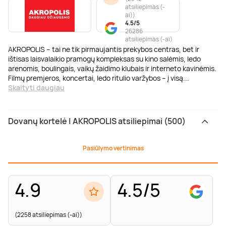
atsiliepimas (-
ai)
)
4.5/5
26286
atsiliepimas (-ai)
AKROPOLIS – tai ne tik pirmaujantis prekybos centras, bet ir
ištisas laisvalaikio pramogų kompleksas su kino salėmis, ledo
arenomis, boulingais, vaikų žaidimo klubais ir interneto kavinėmis.
Filmų premjeros, koncertai, ledo ritulio varžybos – į visą
...
Skaityti daugiau
Dovanų kortelė | AKROPOLIS atsiliepimai (500)
Pasiūlymo vertinimas
4.9
4.5/5
(2258 atsiliepimas (-ai))