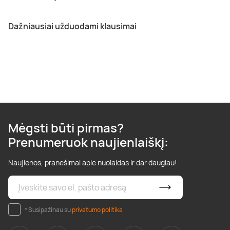
Dažniausiai užduodami klausimai
Mėgsti būti pirmas?
Prenumeruok naujienlaiškį:
Naujienos, pranešimai apie nuolaidas ir dar daugiau!
* Susipažinau su
privatumo politika