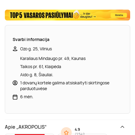
Svarbi informacija
Ozo g. 25, Vilnius
Karaliaus Mindaugo pr. 49, Kaunas
Taikos pr. 61, Klaipėda
Aido g. 8, Šiauliai.
1 dovanų kortele galima atsiskaityti skirtingose
parduotuvėse
6 mėn.
Apie „AKROPOLIS“
4.9
(
2342