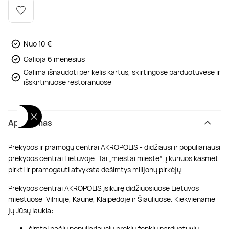
Poilsis dvaruose ir pilyse
Masažų kompleksai
Kitos vandens pramogos
Nuo 10 €
Galioja 6 mėnesius
Galima išnaudoti per kelis kartus, skirtingose parduotuvėse ir
išskirtiniuose restoranuose
Aprašymas
Prekybos ir pramogų centrai AKROPOLIS - didžiausi ir populiariausi
prekybos centrai Lietuvoje. Tai „miestai mieste“, į kuriuos kasmet
pirkti ir pramogauti atvyksta dešimtys milijonų pirkėjų.
Prekybos centrai AKROPOLIS įsikūrę didžiuosiuose Lietuvos
miestuose: Vilniuje, Kaune, Klaipėdoje ir Šiauliuose. Kiekviename
jų Jūsų laukia:
šimtai pačių populiariausių prekių ženklų parduotuvių;