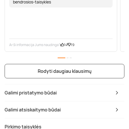
bendrosios-taisykles
Ar ši informacija Jums naudinga?
14
19
Ar
Rodyti daugiau klausimų
Galimi pristatymo būdai
Galimi atsiskaitymo būdai
Pirkimo taisyklės