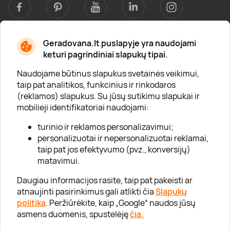
Geradovana.lt puslapyje yra naudojami
Apie mus
keturi pagrindiniai slapukų tipai.
Apie „Gera Dovana“
Naudojame būtinus slapukus svetainės veikimui,
taip pat analitikos, funkcinius ir rinkodaros
Lojalumo klubas
(reklamos) slapukus. Su jūsų sutikimu slapukai ir
Karjera
mobilieji identifikatoriai naudojami:
Visi partneriai
turinio ir reklamos personalizavimui;
personalizuotai ir nepersonalizuotai reklamai,
Kontaktai
taip pat jos efektyvumo (pvz., konversijų)
Tinklaraštis
matavimui.
Daugiau informacijos rasite, taip pat pakeisti ar
atnaujinti pasirinkimus gali atlikti čia
Slapukų
Informacija
politika
. Peržiūrėkite, kaip „Google“ naudos jūsų
asmens duomenis, spustelėję
čia.
„GERA DOVANA“ GRUPĖ