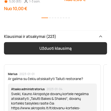
5,00 (83)
1-3 asm.
Nuo 10,00 €
Klausimai ir atsakymai (223)
Užduoti klausimą
Marius
· 2023-01-01
Sa
Ar galima su čekiu atsiskaityti Talluti restorane?
Sv
er
Atsako administratorius
· 2023-01-04
Sveiki, Kauno Akropolyje dovanų kortele negalima
atsiskaityti „Talutti Bakes & Shakes“, dovanų
kortelės taisykles rasite čia:
https://www.akropolis.lt/lt/dovanu-korteles-