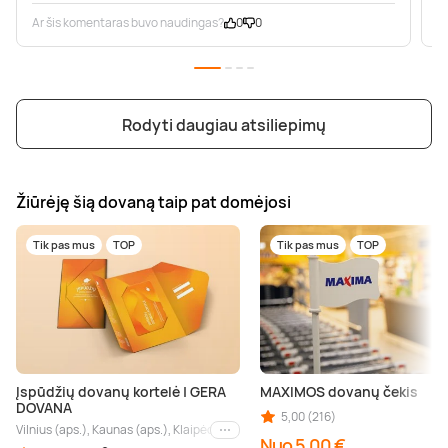
Ar šis komentaras buvo naudingas?
0
0
A
Rodyti daugiau atsiliepimų
Žiūrėję šią dovaną taip pat domėjosi
Tik pas mus
TOP
Tik pas mus
TOP
Įspūdžių dovanų kortelė | GERA
MAXIMOS dovanų čekis
DOVANA
5,00 (216)
Vilnius (aps.), Kaunas (aps.), Klaipėda (aps.), Palanga (aps.), Nida (aps.), Druskin
Kiti miestai
Nuo 5,00 €