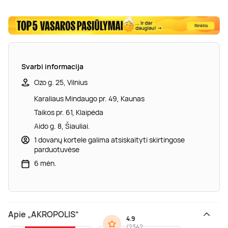
Svarbi informacija
Ozo g. 25, Vilnius
Karaliaus Mindaugo pr. 49, Kaunas
Taikos pr. 61, Klaipėda
Aido g. 8, Šiauliai.
1 dovanų kortele galima atsiskaityti skirtingose
parduotuvėse
6 mėn.
Apie „AKROPOLIS“
4.9
(
2342