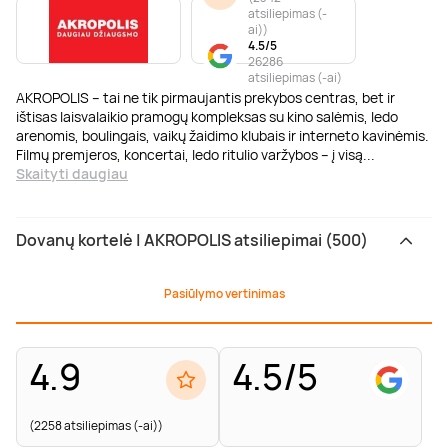
atsiliepimas (-
ai)
)
4.5/5
26286
atsiliepimas (-ai)
AKROPOLIS – tai ne tik pirmaujantis prekybos centras, bet ir
ištisas laisvalaikio pramogų kompleksas su kino salėmis, ledo
arenomis, boulingais, vaikų žaidimo klubais ir interneto kavinėmis.
Filmų premjeros, koncertai, ledo ritulio varžybos – į visą
...
Skaityti daugiau
Dovanų kortelė | AKROPOLIS atsiliepimai (500)
Pasiūlymo vertinimas
4.9
4.5/5
(2258 atsiliepimas (-ai))