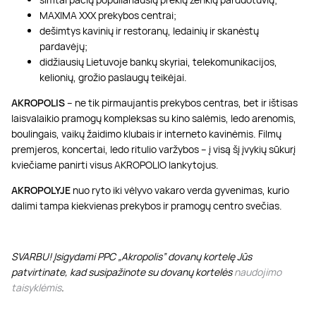
MAXIMA XXX prekybos centrai;
dešimtys kavinių ir restoranų, ledainių ir skanėstų
pardavėjų;
didžiausių Lietuvoje bankų skyriai, telekomunikacijos,
kelionių, grožio paslaugų teikėjai.
AKROPOLIS
– ne tik pirmaujantis prekybos centras, bet ir ištisas
laisvalaikio pramogų kompleksas su kino salėmis, ledo arenomis,
boulingais, vaikų žaidimo klubais ir interneto kavinėmis. Filmų
premjeros, koncertai, ledo ritulio varžybos – į visą šį įvykių sūkurį
kviečiame panirti visus AKROPOLIO lankytojus.
AKROPOLYJE
nuo ryto iki vėlyvo vakaro verda gyvenimas, kurio
dalimi tampa kiekvienas prekybos ir pramogų centro svečias.
SVARBU! Įsigydami PPC „Akropolis” dovanų kortelę Jūs
patvirtinate, kad susipažinote su dovanų kortelės
naudojimo
taisyklėmis
.