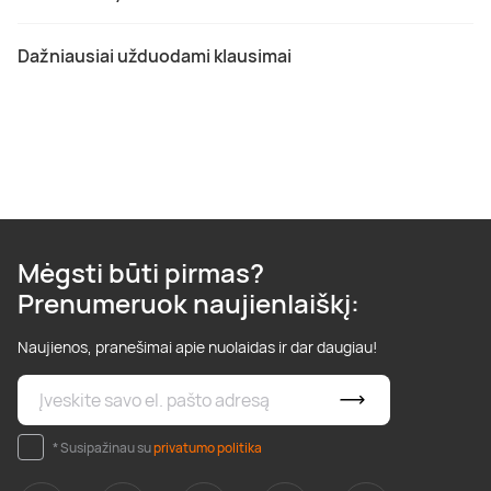
Dažniausiai užduodami klausimai
Mėgsti būti pirmas?
Prenumeruok naujienlaiškį:
Naujienos, pranešimai apie nuolaidas ir dar daugiau!
* Susipažinau su
privatumo politika