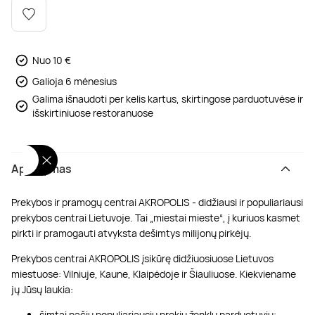
Poilsis dvaruose ir pilyse
Masažų kompleksai
Kitos vandens pramogos
Nuo 10 €
Galioja 6 mėnesius
Galima išnaudoti per kelis kartus, skirtingose parduotuvėse ir
išskirtiniuose restoranuose
Aprašymas
Prekybos ir pramogų centrai AKROPOLIS - didžiausi ir populiariausi
prekybos centrai Lietuvoje. Tai „miestai mieste“, į kuriuos kasmet
pirkti ir pramogauti atvyksta dešimtys milijonų pirkėjų.
Prekybos centrai AKROPOLIS įsikūrę didžiuosiuose Lietuvos
miestuose: Vilniuje, Kaune, Klaipėdoje ir Šiauliuose. Kiekviename
jų Jūsų laukia:
šimtai pačių populiariausių prekių ženklų parduotuvių;