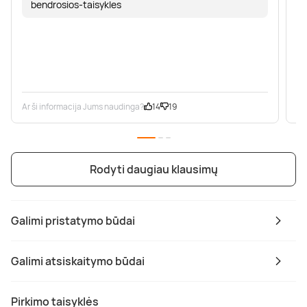
bendrosios-taisykles
Ar ši informacija Jums naudinga?
14
19
Ar
Rodyti daugiau klausimų
Galimi pristatymo būdai
Galimi atsiskaitymo būdai
Pirkimo taisyklės