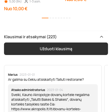
5,00 (84)
1-3 asm.
Nuo 10,00 €
Klausimai ir atsakymai (223)
Užduoti klausimą
Marius
· 2023-01-01
Sa
Ar galima su čekiu atsiskaityti Talluti restorane?
Sv
er
Atsako administratorius
· 2023-01-04
Sveiki, Kauno Akropolyje dovanų kortele negalima
atsiskaityti „Talutti Bakes & Shakes“, dovanų
kortelės taisykles rasite čia:
https://www.akropolis.lt/lt/dovanu-korteles-