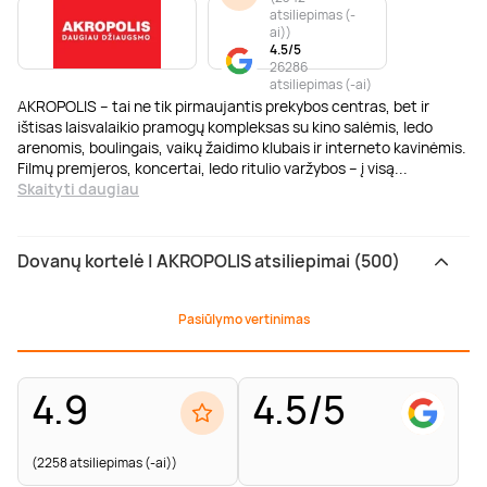
atsiliepimas (-
ai)
)
4.5/5
26286
atsiliepimas (-ai)
AKROPOLIS – tai ne tik pirmaujantis prekybos centras, bet ir
ištisas laisvalaikio pramogų kompleksas su kino salėmis, ledo
arenomis, boulingais, vaikų žaidimo klubais ir interneto kavinėmis.
Filmų premjeros, koncertai, ledo ritulio varžybos – į visą
...
Skaityti daugiau
Dovanų kortelė | AKROPOLIS atsiliepimai (500)
Pasiūlymo vertinimas
4.9
4.5/5
(2258 atsiliepimas (-ai))