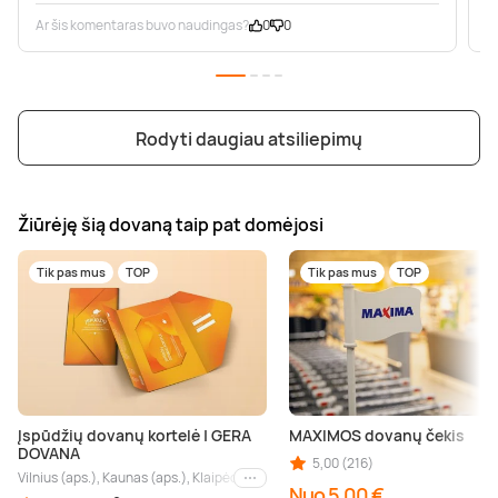
Ar šis komentaras buvo naudingas?
0
0
A
Rodyti daugiau atsiliepimų
Žiūrėję šią dovaną taip pat domėjosi
Tik pas mus
TOP
Tik pas mus
TOP
Įspūdžių dovanų kortelė | GERA
MAXIMOS dovanų čekis
DOVANA
5,00 (216)
Vilnius (aps.), Kaunas (aps.), Klaipėda (aps.), Palanga (aps.), Nida (aps.), Druskin
Kiti miestai
Nuo 5,00 €