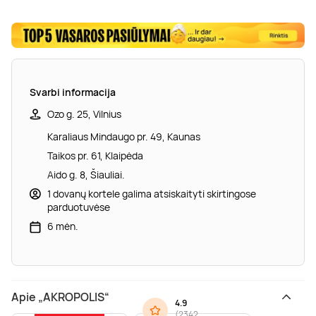
Svarbi informacija
Ozo g. 25, Vilnius
Karaliaus Mindaugo pr. 49, Kaunas
Taikos pr. 61, Klaipėda
Aido g. 8, Šiauliai.
1 dovanų kortele galima atsiskaityti skirtingose
parduotuvėse
6 mėn.
Apie „AKROPOLIS“
4.9
(
2342