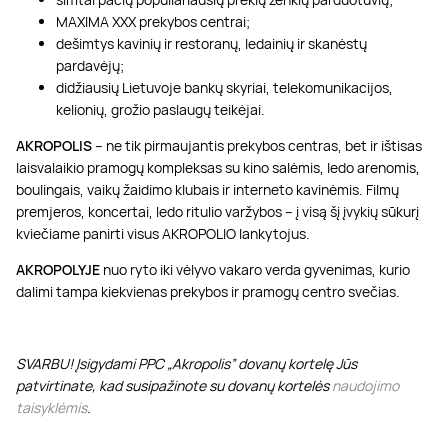
MAXIMA XXX prekybos centrai;
dešimtys kavinių ir restoranų, ledainių ir skanėstų
pardavėjų;
didžiausių Lietuvoje bankų skyriai, telekomunikacijos,
kelionių, grožio paslaugų teikėjai.
AKROPOLIS
– ne tik pirmaujantis prekybos centras, bet ir ištisas
laisvalaikio pramogų kompleksas su kino salėmis, ledo arenomis,
boulingais, vaikų žaidimo klubais ir interneto kavinėmis. Filmų
premjeros, koncertai, ledo ritulio varžybos – į visą šį įvykių sūkurį
kviečiame panirti visus AKROPOLIO lankytojus.
AKROPOLYJE
nuo ryto iki vėlyvo vakaro verda gyvenimas, kurio
dalimi tampa kiekvienas prekybos ir pramogų centro svečias.
SVARBU! Įsigydami PPC „Akropolis” dovanų kortelę Jūs
patvirtinate, kad susipažinote su dovanų kortelės
naudojimo
taisyklėmis
.