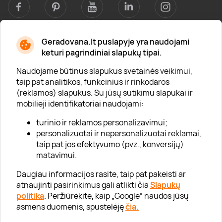
Geradovana.lt puslapyje yra naudojami
Apie mus
keturi pagrindiniai slapukų tipai.
Apie „Gera Dovana“
Naudojame būtinus slapukus svetainės veikimui,
taip pat analitikos, funkcinius ir rinkodaros
Lojalumo klubas
(reklamos) slapukus. Su jūsų sutikimu slapukai ir
Karjera
mobilieji identifikatoriai naudojami:
Visi partneriai
turinio ir reklamos personalizavimui;
personalizuotai ir nepersonalizuotai reklamai,
Kontaktai
taip pat jos efektyvumo (pvz., konversijų)
Tinklaraštis
matavimui.
Daugiau informacijos rasite, taip pat pakeisti ar
atnaujinti pasirinkimus gali atlikti čia
Slapukų
Informacija
politika
. Peržiūrėkite, kaip „Google“ naudos jūsų
asmens duomenis, spustelėję
čia.
„GERA DOVANA“ GRUPĖ