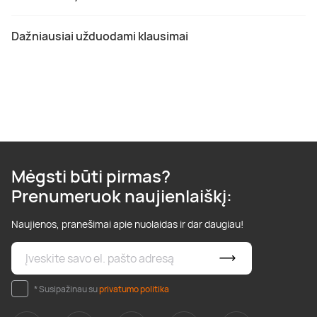
Dažniausiai užduodami klausimai
Mėgsti būti pirmas?
Prenumeruok naujienlaiškį:
Naujienos, pranešimai apie nuolaidas ir dar daugiau!
* Susipažinau su
privatumo politika