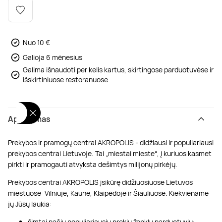
Poilsis dvaruose ir pilyse
Masažų kompleksai
Kitos vandens pramogos
Nuo 10 €
Galioja 6 mėnesius
Galima išnaudoti per kelis kartus, skirtingose parduotuvėse ir
išskirtiniuose restoranuose
Aprašymas
Prekybos ir pramogų centrai AKROPOLIS - didžiausi ir populiariausi
prekybos centrai Lietuvoje. Tai „miestai mieste“, į kuriuos kasmet
pirkti ir pramogauti atvyksta dešimtys milijonų pirkėjų.
Prekybos centrai AKROPOLIS įsikūrę didžiuosiuose Lietuvos
miestuose: Vilniuje, Kaune, Klaipėdoje ir Šiauliuose. Kiekviename
jų Jūsų laukia:
šimtai pačių populiariausių prekių ženklų parduotuvių;