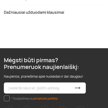
Dažniausiai užduodami klausimai
Mėgsti būti pirmas?
Prenumeruok naujienlaiškį:
Naujienos, pranešimai apie nuolaidas ir dar daugiau!
* Susipažinau su
privatumo politika