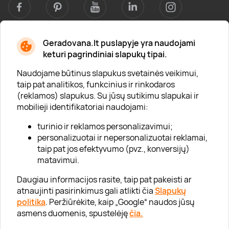
Geradovana.lt puslapyje yra naudojami
Apie mus
keturi pagrindiniai slapukų tipai.
Apie „Gera Dovana“
Naudojame būtinus slapukus svetainės veikimui,
taip pat analitikos, funkcinius ir rinkodaros
Lojalumo klubas
(reklamos) slapukus. Su jūsų sutikimu slapukai ir
Karjera
mobilieji identifikatoriai naudojami:
Visi partneriai
turinio ir reklamos personalizavimui;
personalizuotai ir nepersonalizuotai reklamai,
Kontaktai
taip pat jos efektyvumo (pvz., konversijų)
Tinklaraštis
matavimui.
Daugiau informacijos rasite, taip pat pakeisti ar
atnaujinti pasirinkimus gali atlikti čia
Slapukų
Informacija
politika
. Peržiūrėkite, kaip „Google“ naudos jūsų
asmens duomenis, spustelėję
čia.
„GERA DOVANA“ GRUPĖ