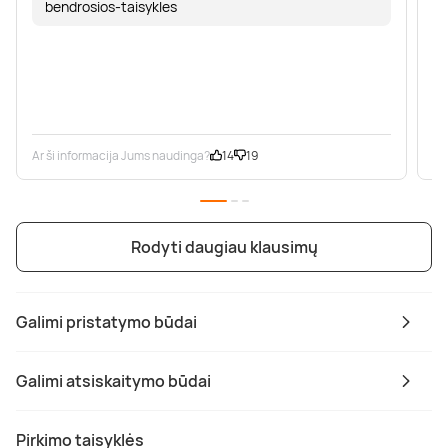
bendrosios-taisykles
Ar ši informacija Jums naudinga?
14
19
Ar
Rodyti daugiau klausimų
Galimi pristatymo būdai
Galimi atsiskaitymo būdai
Pirkimo taisyklės