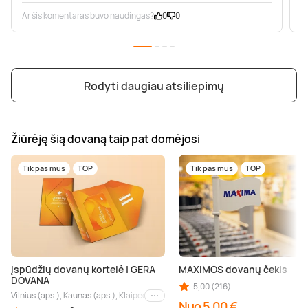
Ar šis komentaras buvo naudingas?
0
0
A
Rodyti daugiau atsiliepimų
Žiūrėję šią dovaną taip pat domėjosi
Tik pas mus
TOP
Tik pas mus
TOP
Įspūdžių dovanų kortelė | GERA
MAXIMOS dovanų čekis
DOVANA
5,00 (216)
Vilnius (aps.), Kaunas (aps.), Klaipėda (aps.), Palanga (aps.), Nida (aps.), Druskin
Kiti miestai
Nuo 5,00 €