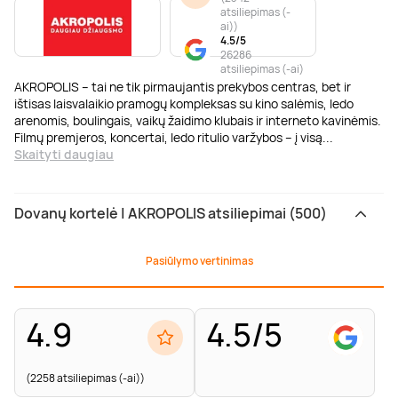
atsiliepimas (-
ai)
)
4.5/5
26286
atsiliepimas (-ai)
AKROPOLIS – tai ne tik pirmaujantis prekybos centras, bet ir
ištisas laisvalaikio pramogų kompleksas su kino salėmis, ledo
arenomis, boulingais, vaikų žaidimo klubais ir interneto kavinėmis.
Filmų premjeros, koncertai, ledo ritulio varžybos – į visą
...
Skaityti daugiau
Dovanų kortelė | AKROPOLIS atsiliepimai (500)
Pasiūlymo vertinimas
4.9
4.5/5
(2258 atsiliepimas (-ai))