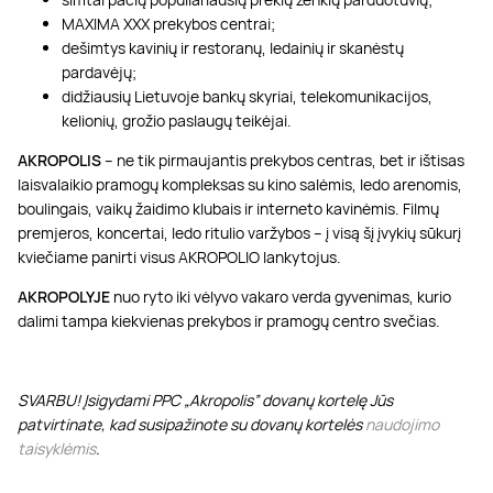
MAXIMA XXX prekybos centrai;
dešimtys kavinių ir restoranų, ledainių ir skanėstų
pardavėjų;
didžiausių Lietuvoje bankų skyriai, telekomunikacijos,
kelionių, grožio paslaugų teikėjai.
AKROPOLIS
– ne tik pirmaujantis prekybos centras, bet ir ištisas
laisvalaikio pramogų kompleksas su kino salėmis, ledo arenomis,
boulingais, vaikų žaidimo klubais ir interneto kavinėmis. Filmų
premjeros, koncertai, ledo ritulio varžybos – į visą šį įvykių sūkurį
kviečiame panirti visus AKROPOLIO lankytojus.
AKROPOLYJE
nuo ryto iki vėlyvo vakaro verda gyvenimas, kurio
dalimi tampa kiekvienas prekybos ir pramogų centro svečias.
SVARBU! Įsigydami PPC „Akropolis” dovanų kortelę Jūs
patvirtinate, kad susipažinote su dovanų kortelės
naudojimo
taisyklėmis
.