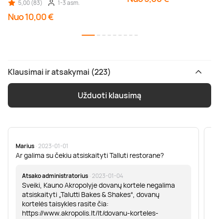
5,00 (83)
1-3 asm.
Nuo 10,00 €
Klausimai ir atsakymai (223)
Užduoti klausimą
Marius
· 2023-01-01
Sa
Ar galima su čekiu atsiskaityti Talluti restorane?
Sv
er
Atsako administratorius
· 2023-01-04
Sveiki, Kauno Akropolyje dovanų kortele negalima
atsiskaityti „Talutti Bakes & Shakes“, dovanų
kortelės taisykles rasite čia:
https://www.akropolis.lt/lt/dovanu-korteles-