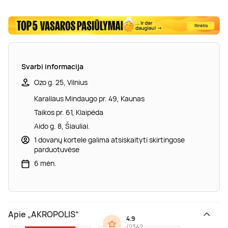
Svarbi informacija
Ozo g. 25, Vilnius
Karaliaus Mindaugo pr. 49, Kaunas
Taikos pr. 61, Klaipėda
Aido g. 8, Šiauliai.
1 dovanų kortele galima atsiskaityti skirtingose
parduotuvėse
6 mėn.
Apie „AKROPOLIS“
4.9
(
2342