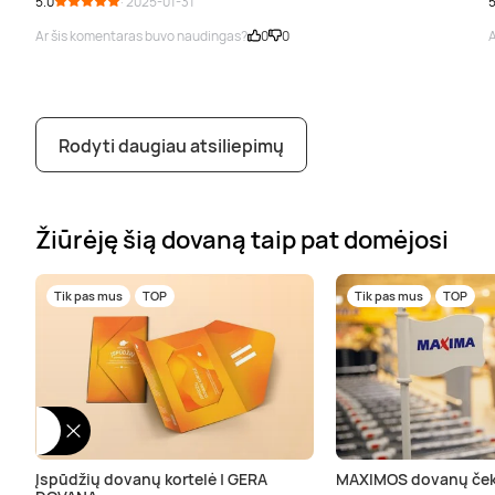
5.0
· 2025-01-31
5
Ar šis komentaras buvo naudingas?
0
0
A
Rodyti daugiau atsiliepimų
Žiūrėję šią dovaną taip pat domėjosi
Tik pas mus
TOP
Tik pas mus
TOP
Įspūdžių dovanų kortelė | GERA
MAXIMOS dovanų ček