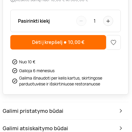
−
+
Pasirinkti kiekį
1
Dėti į krepšelį
10,00
€
Nuo 10 €
Galioja 6 mėnesius
Galima išnaudoti per kelis kartus, skirtingose
parduotuvėse ir išskirtiniuose restoranuose
Galimi pristatymo būdai
Galimi atsiskaitymo būdai