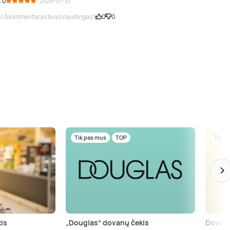
.0
· 2025-01-31
r šis komentaras buvo naudingas?
0
0
Tik pas mus
TOP
Tik p
is
„Douglas“ dovanų čekis
Dovanų