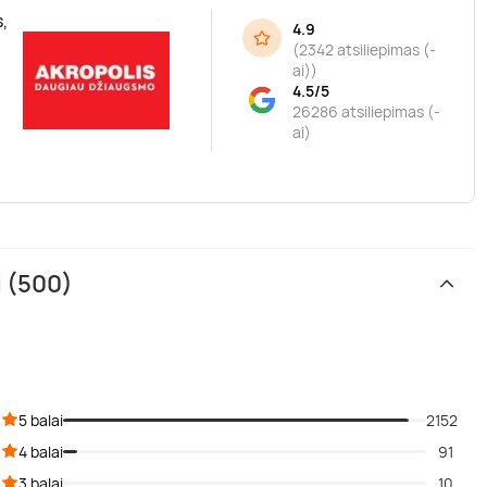
,
4.9
(
2342 atsiliepimas (-
ai)
)
4.5/5
26286 atsiliepimas (-
ai)
i (500)
5 balai
2152
4 balai
91
3 balai
10