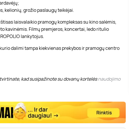
pardavėjų;
, kelionių, grožio paslaugų teikėjai.
r ištisas laisvalaikio pramogų kompleksas su kino salėmis,
to kavinėmis. Filmų premjeros, koncertai, ledo ritulio
 AKROPOLIO lankytojus.
 kurio dalimi tampa kiekvienas prekybos ir pramogų centro
virtinate, kad susipažinote su dovanų kortelės
naudojimo