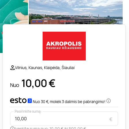
Vilnius, Kaunas, Klaipėda, Šiauliai
10,00
€
Nuo
Nuo 30 €, mokėk 3 dalimis be pabrangimo!
Pasirinkite sumą:
€
Įveskite sumą nuo: 10,00 € iki 500,00 €