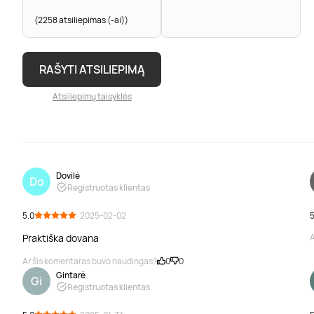
(2258 atsiliepimas (-ai))
RAŠYTI ATSILIEPIMĄ
Atsiliepimų taisyklės
Dovilė
Do
Registruotas klientas
5.0
· 2025-02-02
5
Praktiška dovana
A
Ar šis komentaras buvo naudingas?
0
0
Gintarė
Gi
Registruotas klientas