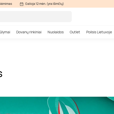
siėmimas
Galioja 12 mėn. (yra išimčių)
ūlymai
Dovanų rinkiniai
Nuolaidos
Outlet
Poilsis Lietuvoje
S