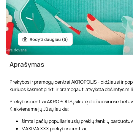
Rodyti daugiau (6)
Aprašymas
Prekybos ir pramogų centrai AKROPOLIS - didžiausi ir popul
kuriuos kasmet pirkti ir pramogauti atvyksta dešimtys mili
Prekybos centrai AKROPOLIS įsikūrę didžiuosiuose Lietuvo
Kiekviename jų Jūsų laukia:
šimtai pačių populiariausių prekių ženklų parduotu
MAXIMA XXX prekybos centrai;