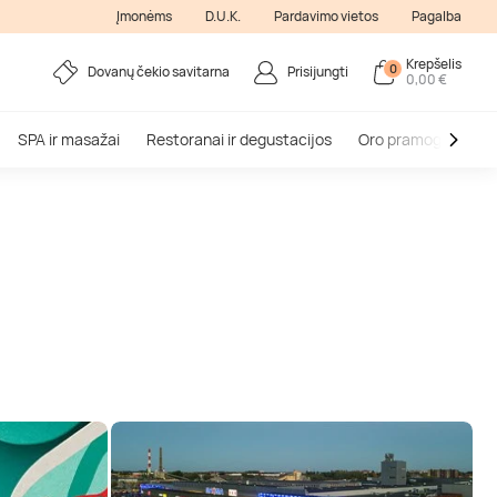
Įmonėms
D.U.K.
Pardavimo vietos
Pagalba
Krepšelis
0
Dovanų čekio savitarna
Prisijungti
0,00 €
SPA ir masažai
Restoranai ir degustacijos
Oro pramogos
V