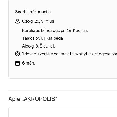
Svarbi informacija
Ozo g. 25, Vilnius
Karaliaus Mindaugo pr. 49, Kaunas
Taikos pr. 61, Klaipėda
Aido g. 8, Šiauliai.
1 dovanų kortele galima atsiskaityti skirtingose 
6 mėn.
Apie „AKROPOLIS“