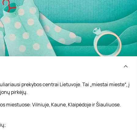
iariausi prekybos centrai Lietuvoje. Tai „miestai mieste“, į
jonų pirkėjų.
s miestuose: Vilniuje, Kaune, Klaipėdoje ir Šiauliuose.
vių;