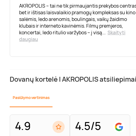
AKROPOLIS – tai ne tik pirmaujantis prekybos centras
bet ir ištisas laisvalaikio pramogų kompleksas su kino
salėmis, ledo arenomis, boulingais, vaikų žaidimo
klubais ir interneto kavinėmis. Filmų premjeros,
koncertai, ledo ritulio varžybos – į visą
...
Skaityti
daugiau
Dovanų kortelė | AKROPOLIS atsiliepima
Pasiūlymo vertinimas
4.9
4.5/5