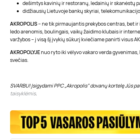
dešimtys kavinių ir restoranų, ledainių ir skanėstų 
didžiausių Lietuvoje bankų skyriai, telekomunikacijos
AKROPOLIS
– ne tik pirmaujantis prekybos centras, bet i
ledo arenomis, boulingais, vaikų žaidimo klubais ir interne
varžybos – į visą šį įvykių sūkurį kviečiame panirti visus
AKROPOLYJE
nuo ryto iki vėlyvo vakaro verda gyvenimas,
svečias.
SVARBU! Įsigydami PPC „Akropolis” dovanų kortelę Jūs pat
taisyklėmis
.