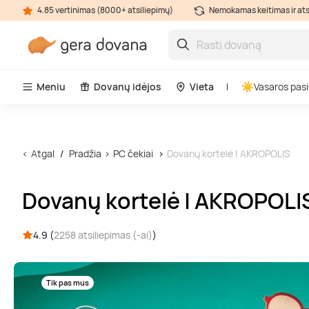
4.85 vertinimas (8000+ atsiliepimų)
Nemokamas keitimas ir at
Meniu
Dovanų idėjos
Vieta
Vasaros pasi
Atgal
Pradžia
PC čekiai
Dovanų kortelė | AKROPOLIS
Dovanų kortelė | AKROPOLI
4.9 (
2258 atsiliepimas (-ai)
)
Tik pas mus