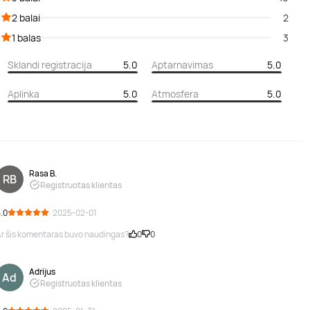
2 balai
2
1 balas
3
Sklandi registracija
5.0
Aptarnavimas
5.0
Aplinka
5.0
Atmosfera
5.0
Rasa B.
RB
Registruotas klientas
.0
· 2025-02-01
r šis komentaras buvo naudingas?
0
0
Adrijus
Ad
Registruotas klientas