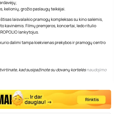
pardavėjų;
, kelionių, grožio paslaugų teikėjai.
r ištisas laisvalaikio pramogų kompleksas su kino salėmis,
to kavinėmis. Filmų premjeros, koncertai, ledo ritulio
 AKROPOLIO lankytojus.
 kurio dalimi tampa kiekvienas prekybos ir pramogų centro
virtinate, kad susipažinote su dovanų kortelės
naudojimo