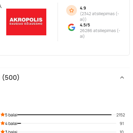
,
4.9
(
2342 atsiliepimas (-
ai)
)
4.5/5
26286 atsiliepimas (-
ai)
i (500)
5 balai
2152
4 balai
91
3 balai
10