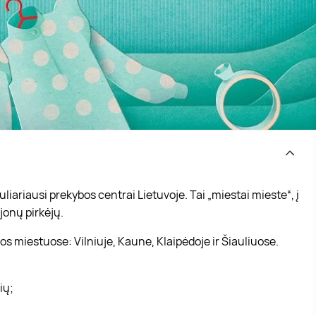
iariausi prekybos centrai Lietuvoje. Tai „miestai mieste“, į
jonų pirkėjų.
s miestuose: Vilniuje, Kaune, Klaipėdoje ir Šiauliuose.
vių;