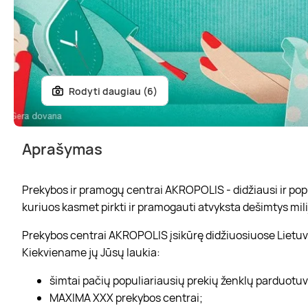
Rodyti daugiau (6)
Aprašymas
Prekybos ir pramogų centrai AKROPOLIS - didžiausi ir popul
kuriuos kasmet pirkti ir pramogauti atvyksta dešimtys mili
Prekybos centrai AKROPOLIS įsikūrę didžiuosiuose Lietuvo
Kiekviename jų Jūsų laukia:
šimtai pačių populiariausių prekių ženklų parduotu
MAXIMA XXX prekybos centrai;