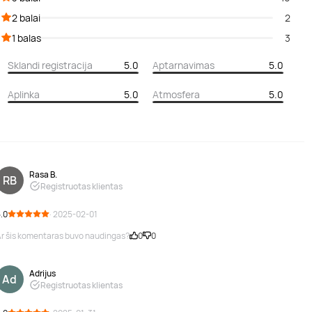
2 balai
2
1 balas
3
Sklandi registracija
5.0
Aptarnavimas
5.0
Aplinka
5.0
Atmosfera
5.0
Rasa B.
RB
Registruotas klientas
.0
· 2025-02-01
r šis komentaras buvo naudingas?
0
0
Adrijus
Ad
Registruotas klientas