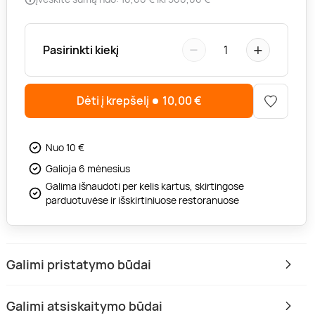
−
+
Pasirinkti kiekį
1
Dėti į krepšelį
10,00
€
Nuo 10 €
Galioja 6 mėnesius
Galima išnaudoti per kelis kartus, skirtingose
parduotuvėse ir išskirtiniuose restoranuose
Galimi pristatymo būdai
Galimi atsiskaitymo būdai