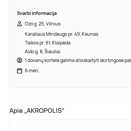
Svarbi informacija
Ozo g. 25, Vilnius
Karaliaus Mindaugo pr. 49, Kaunas
Taikos pr. 61, Klaipėda
Aido g. 8, Šiauliai.
1 dovanų kortele galima atsiskaityti skirtingose 
6 mėn.
Apie „AKROPOLIS“