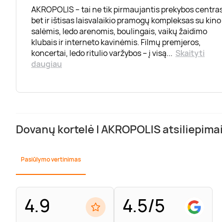
AKROPOLIS – tai ne tik pirmaujantis prekybos centras
bet ir ištisas laisvalaikio pramogų kompleksas su kino
salėmis, ledo arenomis, boulingais, vaikų žaidimo
klubais ir interneto kavinėmis. Filmų premjeros,
koncertai, ledo ritulio varžybos – į visą
...
Skaityti
daugiau
Dovanų kortelė | AKROPOLIS atsiliepima
Pasiūlymo vertinimas
4.9
4.5/5