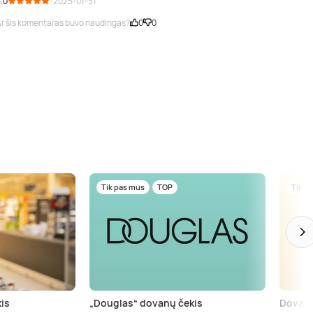
.0
· 2025-01-31
r šis komentaras buvo naudingas?
0
0
Tik pas mus
TOP
Tik p
is
„Douglas“ dovanų čekis
Dovanų