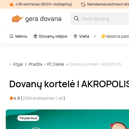
4.85 vertinimas (8000+ atsiliepimų)
Nemokamas keitimas ir at
Meniu
Dovanų idėjos
Vieta
Vasaros pasi
Atgal
Pradžia
PC čekiai
Dovanų kortelė | AKROPOLIS
Dovanų kortelė | AKROPOLI
4.9 (
2258 atsiliepimas (-ai)
)
Tik pas mus