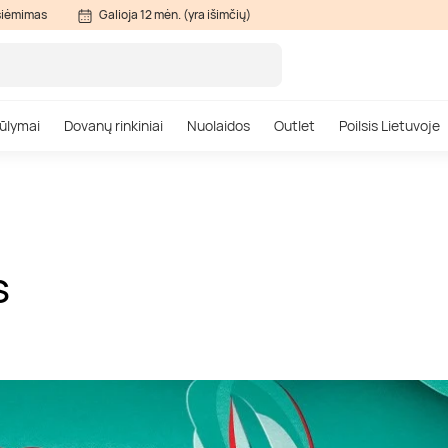
siėmimas
Galioja 12 mėn. (yra išimčių)
ūlymai
Dovanų rinkiniai
Nuolaidos
Outlet
Poilsis Lietuvoje
S