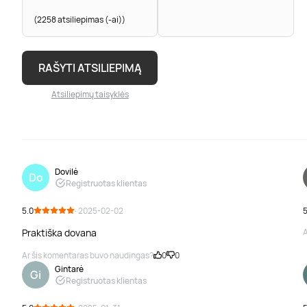
(2258 atsiliepimas (-ai))
RAŠYTI ATSILIEPIMĄ
Atsiliepimų taisyklės
Dovilė
Do
Registruotas klientas
5.0
· 2025-02-02
5
Praktiška dovana
A
Ar šis komentaras buvo naudingas?
0
0
Gintarė
Gi
Registruotas klientas