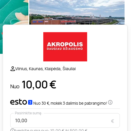
Vilnius, Kaunas, Klaipėda, Šiauliai
10,00
€
Nuo
Nuo 30 €, mokėk 3 dalimis be pabrangimo!
Pasirinkite sumą:
€
Įveskite sumą nuo: 10,00 € iki 500,00 €