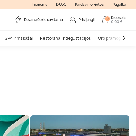
Įmonėms
D.U.K.
Pardavimo vietos
Pagalba
Krepšelis
0
Dovanų čekio savitarna
Prisijungti
0,00 €
SPA ir masažai
Restoranai ir degustacijos
Oro pramogos
V