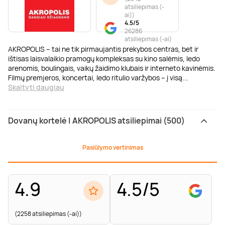
atsiliepimas (-
ai)
)
4.5/5
26286
atsiliepimas (-ai)
AKROPOLIS – tai ne tik pirmaujantis prekybos centras, bet ir
ištisas laisvalaikio pramogų kompleksas su kino salėmis, ledo
arenomis, boulingais, vaikų žaidimo klubais ir interneto kavinėmis.
Filmų premjeros, koncertai, ledo ritulio varžybos – į visą
...
Skaityti daugiau
Dovanų kortelė | AKROPOLIS atsiliepimai (500)
Pasiūlymo vertinimas
4.9
4.5/5
(2258 atsiliepimas (-ai))