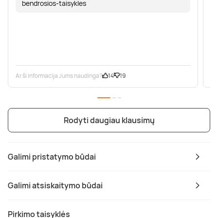
bendrosios-taisykles
Ar ši informacija Jums naudinga?
14
19
Ar
Rodyti daugiau klausimų
Galimi pristatymo būdai
Galimi atsiskaitymo būdai
Pirkimo taisyklės