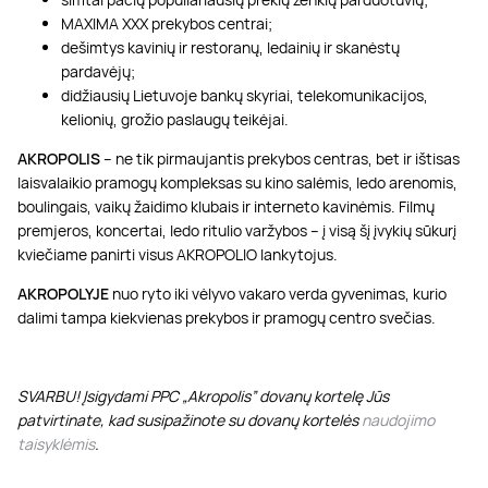
MAXIMA XXX prekybos centrai;
dešimtys kavinių ir restoranų, ledainių ir skanėstų
pardavėjų;
didžiausių Lietuvoje bankų skyriai, telekomunikacijos,
kelionių, grožio paslaugų teikėjai.
AKROPOLIS
– ne tik pirmaujantis prekybos centras, bet ir ištisas
laisvalaikio pramogų kompleksas su kino salėmis, ledo arenomis,
boulingais, vaikų žaidimo klubais ir interneto kavinėmis. Filmų
premjeros, koncertai, ledo ritulio varžybos – į visą šį įvykių sūkurį
kviečiame panirti visus AKROPOLIO lankytojus.
AKROPOLYJE
nuo ryto iki vėlyvo vakaro verda gyvenimas, kurio
dalimi tampa kiekvienas prekybos ir pramogų centro svečias.
SVARBU! Įsigydami PPC „Akropolis” dovanų kortelę Jūs
patvirtinate, kad susipažinote su dovanų kortelės
naudojimo
taisyklėmis
.