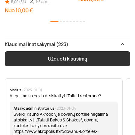
5,00 (84)
1-3 asm.
Nuo 10,00 €
Klausimai ir atsakymai (223)
Užduoti klausimą
Marius
· 2023-01-01
Sa
Ar galima su čekiu atsiskaityti Talluti restorane?
Sv
er
Atsako administratorius
· 2023-01-04
Sveiki, Kauno Akropolyje dovanų kortele negalima
atsiskaityti „Talutti Bakes & Shakes“, dovanų
kortelės taisykles rasite čia:
https://www.akropolis.lt/lt/dovanu-korteles-