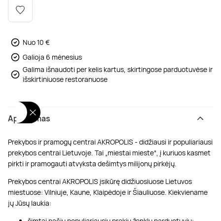
Poilsis dvaruose ir pilyse
Masažų kompleksai
Kitos vandens pramogos
Nuo 10 €
Galioja 6 mėnesius
Galima išnaudoti per kelis kartus, skirtingose parduotuvėse ir
išskirtiniuose restoranuose
Aprašymas
Prekybos ir pramogų centrai AKROPOLIS - didžiausi ir populiariausi
prekybos centrai Lietuvoje. Tai „miestai mieste“, į kuriuos kasmet
pirkti ir pramogauti atvyksta dešimtys milijonų pirkėjų.
Prekybos centrai AKROPOLIS įsikūrę didžiuosiuose Lietuvos
miestuose: Vilniuje, Kaune, Klaipėdoje ir Šiauliuose. Kiekviename
jų Jūsų laukia:
šimtai pačių populiariausių prekių ženklų parduotuvių;