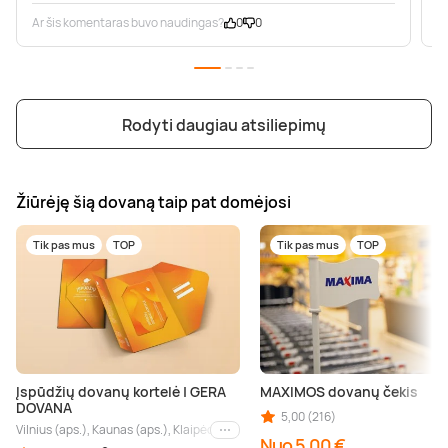
Ar šis komentaras buvo naudingas?
0
0
A
Rodyti daugiau atsiliepimų
Žiūrėję šią dovaną taip pat domėjosi
Tik pas mus
TOP
Tik pas mus
TOP
Įspūdžių dovanų kortelė | GERA
MAXIMOS dovanų čekis
DOVANA
5,00 (216)
Vilnius (aps.), Kaunas (aps.), Klaipėda (aps.), Palanga (aps.), Nida (aps.), Druskin
Kiti miestai
Nuo 5,00 €