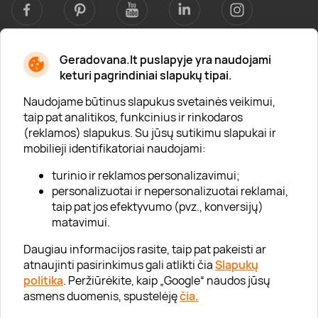
Geradovana.lt puslapyje yra naudojami
Apie mus
keturi pagrindiniai slapukų tipai.
Apie „Gera Dovana“
Naudojame būtinus slapukus svetainės veikimui,
taip pat analitikos, funkcinius ir rinkodaros
Lojalumo klubas
(reklamos) slapukus. Su jūsų sutikimu slapukai ir
Karjera
mobilieji identifikatoriai naudojami:
Visi partneriai
turinio ir reklamos personalizavimui;
personalizuotai ir nepersonalizuotai reklamai,
Kontaktai
taip pat jos efektyvumo (pvz., konversijų)
Tinklaraštis
matavimui.
Daugiau informacijos rasite, taip pat pakeisti ar
atnaujinti pasirinkimus gali atlikti čia
Slapukų
Informacija
politika
. Peržiūrėkite, kaip „Google“ naudos jūsų
asmens duomenis, spustelėję
čia.
„GERA DOVANA“ GRUPĖ