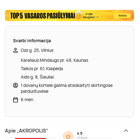
Svarbi informacija
Ozo g. 25, Vilnius
Karaliaus Mindaugo pr. 49, Kaunas
Taikos pr. 61, Klaipėda
Aido g. 8, Šiauliai.
1 dovanų kortele galima atsiskaityti skirtingose
parduotuvėse
6 mėn.
Apie „AKROPOLIS“
4.9
(
2342