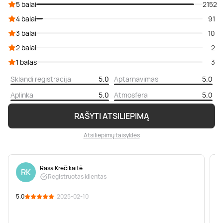
5 balai
2152
4 balai
91
3 balai
10
2 balai
2
1 balas
3
Sklandi registracija
5.0
Aptarnavimas
5.0
Aplinka
5.0
Atmosfera
5.0
RAŠYTI ATSILIEPIMĄ
Atsiliepimų taisyklės
Rasa Krečikaitė
RK
Registruotas klientas
5.0
· 2025-02-10
5