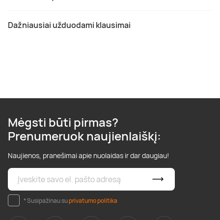
Dažniausiai užduodami klausimai
Mėgsti būti pirmas?
Prenumeruok naujienlaiškį:
Naujienos, pranešimai apie nuolaidas ir dar daugiau!
* Susipažinau su
privatumo politika