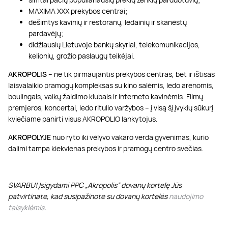
MAXIMA XXX prekybos centrai;
dešimtys kavinių ir restoranų, ledainių ir skanėstų
pardavėjų;
didžiausių Lietuvoje bankų skyriai, telekomunikacijos,
kelionių, grožio paslaugų teikėjai.
AKROPOLIS
– ne tik pirmaujantis prekybos centras, bet ir ištisas
laisvalaikio pramogų kompleksas su kino salėmis, ledo arenomis,
boulingais, vaikų žaidimo klubais ir interneto kavinėmis. Filmų
premjeros, koncertai, ledo ritulio varžybos – į visą šį įvykių sūkurį
kviečiame panirti visus AKROPOLIO lankytojus.
AKROPOLYJE
nuo ryto iki vėlyvo vakaro verda gyvenimas, kurio
dalimi tampa kiekvienas prekybos ir pramogų centro svečias.
SVARBU! Įsigydami PPC „Akropolis” dovanų kortelę Jūs
patvirtinate, kad susipažinote su dovanų kortelės
naudojimo
taisyklėmis
.