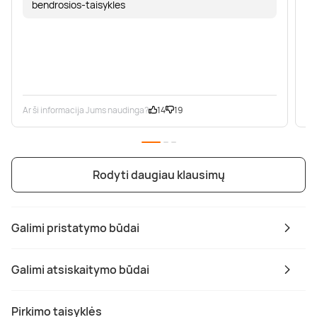
bendrosios-taisykles
Ar ši informacija Jums naudinga?
14
19
Ar
Rodyti daugiau klausimų
Galimi pristatymo būdai
Galimi atsiskaitymo būdai
Pirkimo taisyklės