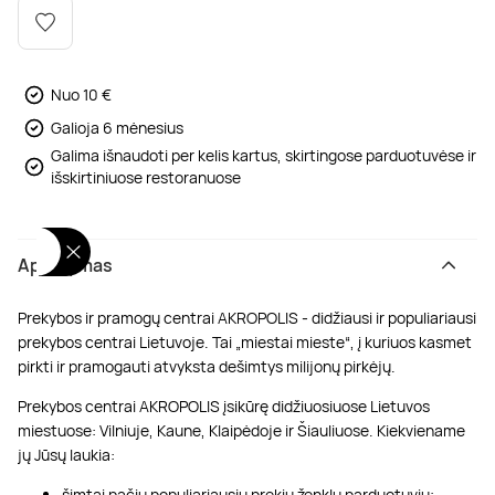
Poilsis dvaruose ir pilyse
Masažų kompleksai
Kitos vandens pramogos
Nuo 10 €
Galioja 6 mėnesius
Galima išnaudoti per kelis kartus, skirtingose parduotuvėse ir
išskirtiniuose restoranuose
Aprašymas
Prekybos ir pramogų centrai AKROPOLIS - didžiausi ir populiariausi
prekybos centrai Lietuvoje. Tai „miestai mieste“, į kuriuos kasmet
pirkti ir pramogauti atvyksta dešimtys milijonų pirkėjų.
Prekybos centrai AKROPOLIS įsikūrę didžiuosiuose Lietuvos
miestuose: Vilniuje, Kaune, Klaipėdoje ir Šiauliuose. Kiekviename
jų Jūsų laukia:
šimtai pačių populiariausių prekių ženklų parduotuvių;