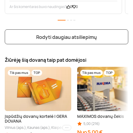
Ar šis komentaras buvo naudingas?
0
0
A
Rodyti daugiau atsiliepimų
Žiūrėję šią dovaną taip pat domėjosi
Tik pas mus
TOP
Tik pas mus
TOP
Įspūdžių dovanų kortelė | GERA
MAXIMOS dovanų čekis
DOVANA
5,00 (216)
Vilnius (aps.), Kaunas (aps.), Klaipėda (aps.), Palanga (aps.), Nida (aps.), Druskin
Kiti miestai
Nuo 5,00 €