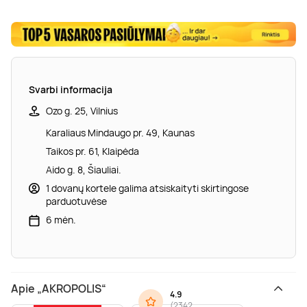
Svarbi informacija
Ozo g. 25, Vilnius
Karaliaus Mindaugo pr. 49, Kaunas
Taikos pr. 61, Klaipėda
Aido g. 8, Šiauliai.
1 dovanų kortele galima atsiskaityti skirtingose
parduotuvėse
6 mėn.
Apie „AKROPOLIS“
4.9
(
2342