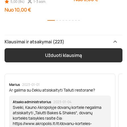
5,00 (84)
1-3 asm.
Nuo 10,00 €
Klausimai ir atsakymai (223)
Užduoti klausimą
Marius
· 2023-01-01
Sa
Ar galima su čekiu atsiskaityti Talluti restorane?
Sv
er
Atsako administratorius
· 2023-01-04
Sveiki, Kauno Akropolyje dovanų kortele negalima
atsiskaityti „Talutti Bakes & Shakes“, dovanų
kortelės taisykles rasite čia:
https://www.akropolis.lt/lt/dovanu-korteles-