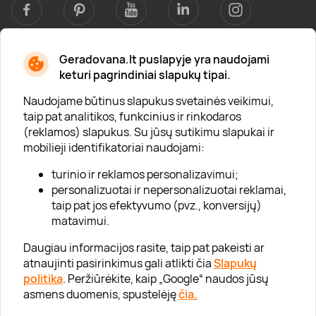
Geradovana.lt puslapyje yra naudojami
Apie mus
keturi pagrindiniai slapukų tipai.
Apie „Gera Dovana“
Naudojame būtinus slapukus svetainės veikimui,
taip pat analitikos, funkcinius ir rinkodaros
Lojalumo klubas
(reklamos) slapukus. Su jūsų sutikimu slapukai ir
Karjera
mobilieji identifikatoriai naudojami:
Visi partneriai
turinio ir reklamos personalizavimui;
personalizuotai ir nepersonalizuotai reklamai,
Kontaktai
taip pat jos efektyvumo (pvz., konversijų)
Tinklaraštis
matavimui.
Daugiau informacijos rasite, taip pat pakeisti ar
atnaujinti pasirinkimus gali atlikti čia
Slapukų
Informacija
politika
. Peržiūrėkite, kaip „Google“ naudos jūsų
asmens duomenis, spustelėję
čia.
„GERA DOVANA“ GRUPĖ