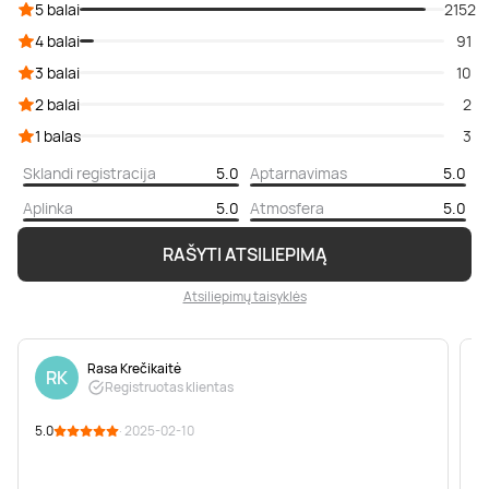
5 balai
2152
4 balai
91
3 balai
10
2 balai
2
1 balas
3
Sklandi registracija
5.0
Aptarnavimas
5.0
Aplinka
5.0
Atmosfera
5.0
RAŠYTI ATSILIEPIMĄ
Atsiliepimų taisyklės
Rasa Krečikaitė
RK
Registruotas klientas
5.0
· 2025-02-10
5