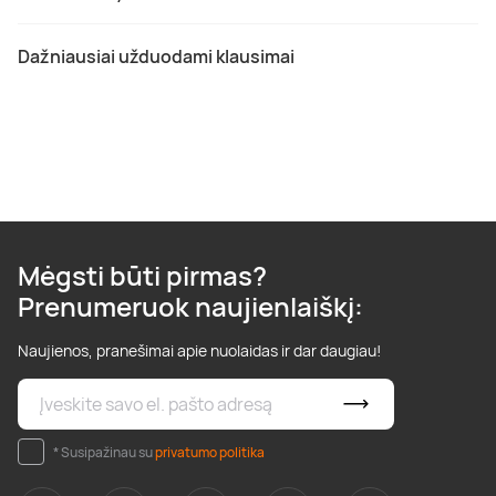
Dažniausiai užduodami klausimai
Mėgsti būti pirmas?
Prenumeruok naujienlaiškį:
Naujienos, pranešimai apie nuolaidas ir dar daugiau!
* Susipažinau su
privatumo politika