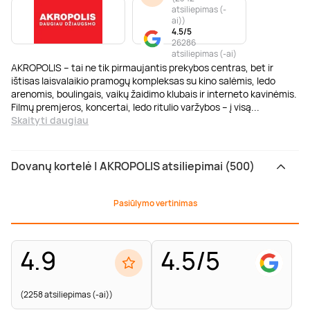
atsiliepimas (-
ai)
)
4.5/5
26286
atsiliepimas (-ai)
AKROPOLIS – tai ne tik pirmaujantis prekybos centras, bet ir
ištisas laisvalaikio pramogų kompleksas su kino salėmis, ledo
arenomis, boulingais, vaikų žaidimo klubais ir interneto kavinėmis.
Filmų premjeros, koncertai, ledo ritulio varžybos – į visą
...
Skaityti daugiau
Dovanų kortelė | AKROPOLIS atsiliepimai (500)
Pasiūlymo vertinimas
4.9
4.5/5
(2258 atsiliepimas (-ai))