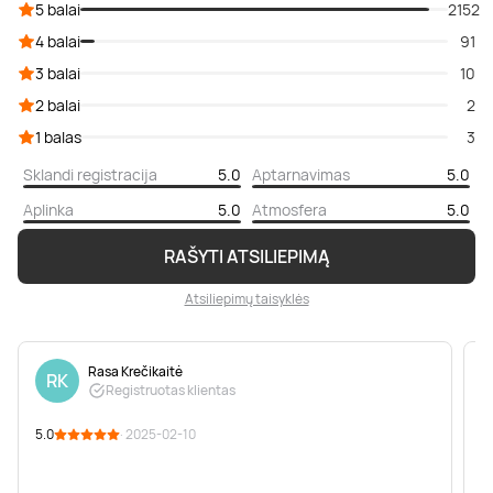
5 balai
2152
4 balai
91
3 balai
10
2 balai
2
1 balas
3
Sklandi registracija
5.0
Aptarnavimas
5.0
Aplinka
5.0
Atmosfera
5.0
RAŠYTI ATSILIEPIMĄ
Atsiliepimų taisyklės
Rasa Krečikaitė
RK
Registruotas klientas
5.0
· 2025-02-10
5