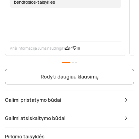
bendrosios-taisykles
Ar ši informacija Jums naudinga?
14
19
Ar
Rodyti daugiau klausimų
Galimi pristatymo būdai
Galimi atsiskaitymo būdai
Pirkimo taisyklės