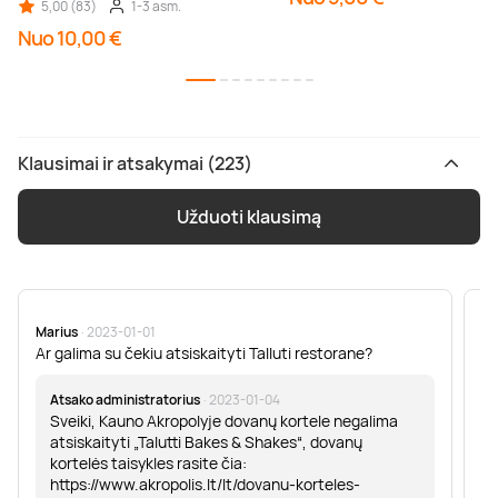
5,00 (83)
1-3 asm.
Nuo 10,00 €
Klausimai ir atsakymai (223)
Užduoti klausimą
Marius
· 2023-01-01
Sa
Ar galima su čekiu atsiskaityti Talluti restorane?
Sv
er
Atsako administratorius
· 2023-01-04
Sveiki, Kauno Akropolyje dovanų kortele negalima
atsiskaityti „Talutti Bakes & Shakes“, dovanų
kortelės taisykles rasite čia:
https://www.akropolis.lt/lt/dovanu-korteles-