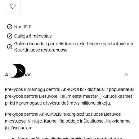
Poilsis dvaruose ir pilyse
Masažų kompleksai
Kitos vandens pramogos
Nuo 10 €
Galioja 6 mėnesius
Galima išnaudoti per kelis kartus, skirtingose parduotuvėse ir
išskirtiniuose restoranuose
Aprašymas
Prekybos ir pramogų centrai AKROPOLIS - didžiausi ir populiariausi
prekybos centrai Lietuvoje. Tai „miestai mieste“, į kuriuos kasmet
pirkti ir pramogauti atvyksta dešimtys milijonų pirkėjų.
Prekybos centrai AKROPOLIS įsikūrę didžiuosiuose Lietuvos
miestuose: Vilniuje, Kaune, Klaipėdoje ir Šiauliuose. Kiekviename
jų Jūsų laukia:
šimtai pačių populiariausių prekių ženklų parduotuvių;