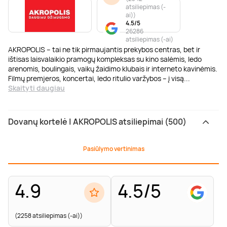
atsiliepimas (-
ai)
)
4.5/5
26286
atsiliepimas (-ai)
AKROPOLIS – tai ne tik pirmaujantis prekybos centras, bet ir
ištisas laisvalaikio pramogų kompleksas su kino salėmis, ledo
arenomis, boulingais, vaikų žaidimo klubais ir interneto kavinėmis.
Filmų premjeros, koncertai, ledo ritulio varžybos – į visą
...
Skaityti daugiau
Dovanų kortelė | AKROPOLIS atsiliepimai (500)
Pasiūlymo vertinimas
4.9
4.5/5
(2258 atsiliepimas (-ai))