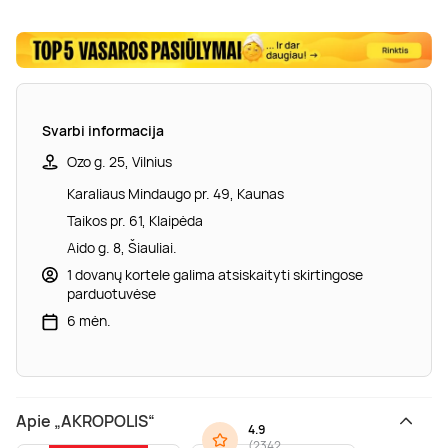
Svarbi informacija
Ozo g. 25, Vilnius
Karaliaus Mindaugo pr. 49, Kaunas
Taikos pr. 61, Klaipėda
Aido g. 8, Šiauliai.
1 dovanų kortele galima atsiskaityti skirtingose
parduotuvėse
6 mėn.
Apie „AKROPOLIS“
4.9
(
2342