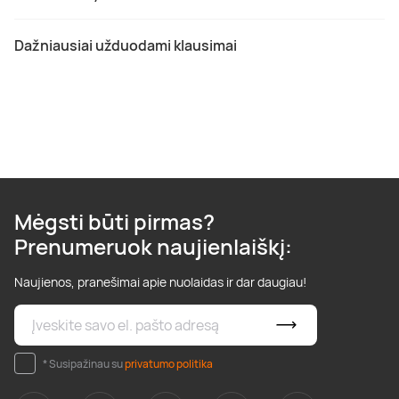
Dažniausiai užduodami klausimai
Mėgsti būti pirmas?
Prenumeruok naujienlaiškį:
Naujienos, pranešimai apie nuolaidas ir dar daugiau!
* Susipažinau su
privatumo politika