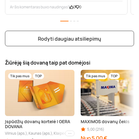
Ar šis komentaras buvo naudingas?
0
0
A
Rodyti daugiau atsiliepimų
Žiūrėję šią dovaną taip pat domėjosi
Tik pas mus
TOP
Tik pas mus
TOP
Įspūdžių dovanų kortelė | GERA
MAXIMOS dovanų čekis
DOVANA
5,00 (216)
Vilnius (aps.), Kaunas (aps.), Klaipėda (aps.), Palanga (aps.), Nida (aps.), Druskin
Kiti miestai
Nuo 5,00 €