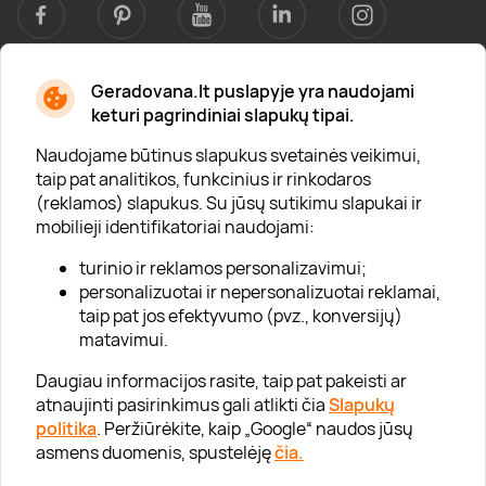
Geradovana.lt puslapyje yra naudojami
Apie mus
keturi pagrindiniai slapukų tipai.
Apie „Gera Dovana“
Naudojame būtinus slapukus svetainės veikimui,
taip pat analitikos, funkcinius ir rinkodaros
Lojalumo klubas
(reklamos) slapukus. Su jūsų sutikimu slapukai ir
Karjera
mobilieji identifikatoriai naudojami:
Visi partneriai
turinio ir reklamos personalizavimui;
personalizuotai ir nepersonalizuotai reklamai,
Kontaktai
taip pat jos efektyvumo (pvz., konversijų)
Tinklaraštis
matavimui.
Daugiau informacijos rasite, taip pat pakeisti ar
atnaujinti pasirinkimus gali atlikti čia
Slapukų
Informacija
politika
. Peržiūrėkite, kaip „Google“ naudos jūsų
asmens duomenis, spustelėję
čia.
„GERA DOVANA“ GRUPĖ