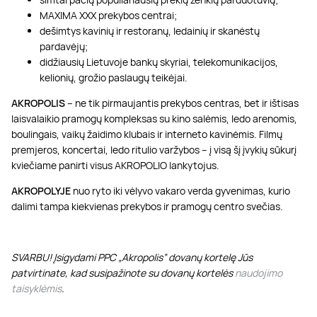
MAXIMA XXX prekybos centrai;
dešimtys kavinių ir restoranų, ledainių ir skanėstų
pardavėjų;
didžiausių Lietuvoje bankų skyriai, telekomunikacijos,
kelionių, grožio paslaugų teikėjai.
AKROPOLIS
– ne tik pirmaujantis prekybos centras, bet ir ištisas
laisvalaikio pramogų kompleksas su kino salėmis, ledo arenomis,
boulingais, vaikų žaidimo klubais ir interneto kavinėmis. Filmų
premjeros, koncertai, ledo ritulio varžybos – į visą šį įvykių sūkurį
kviečiame panirti visus AKROPOLIO lankytojus.
AKROPOLYJE
nuo ryto iki vėlyvo vakaro verda gyvenimas, kurio
dalimi tampa kiekvienas prekybos ir pramogų centro svečias.
SVARBU! Įsigydami PPC „Akropolis” dovanų kortelę Jūs
patvirtinate, kad susipažinote su dovanų kortelės
naudojimo
taisyklėmis
.