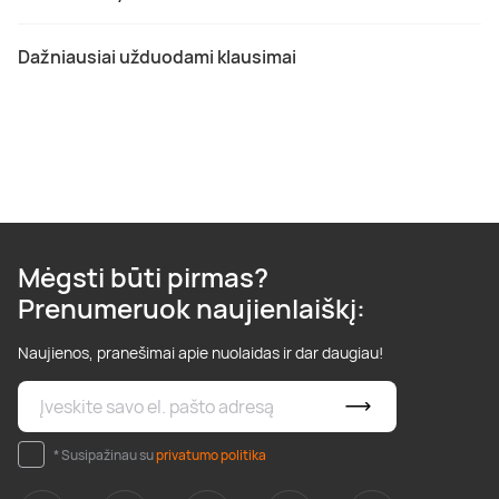
Dažniausiai užduodami klausimai
Mėgsti būti pirmas?
Prenumeruok naujienlaiškį:
Naujienos, pranešimai apie nuolaidas ir dar daugiau!
* Susipažinau su
privatumo politika