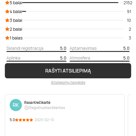
5 balai
2152
4 balai
91
3 balai
10
2 balai
2
1 balas
3
Sklandi registracija
5.0
Aptarnavimas
5.0
Aplinka
5.0
Atmosfera
5.0
RAŠYTI ATSILIEPIMĄ
Atsiliepimų taisyklės
Rasa Krečikaitė
RK
Registruotas klientas
5.0
· 2025-02-10
5