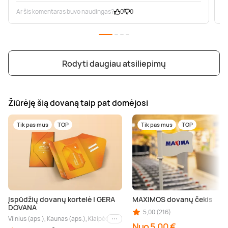
Ar šis komentaras buvo naudingas?
0
0
A
Rodyti daugiau atsiliepimų
Žiūrėję šią dovaną taip pat domėjosi
Tik pas mus
TOP
Tik pas mus
TOP
Įspūdžių dovanų kortelė | GERA
MAXIMOS dovanų čekis
DOVANA
5,00 (216)
Vilnius (aps.), Kaunas (aps.), Klaipėda (aps.), Palanga (aps.), Nida (aps.), Druskin
Kiti miestai
Nuo 5,00 €