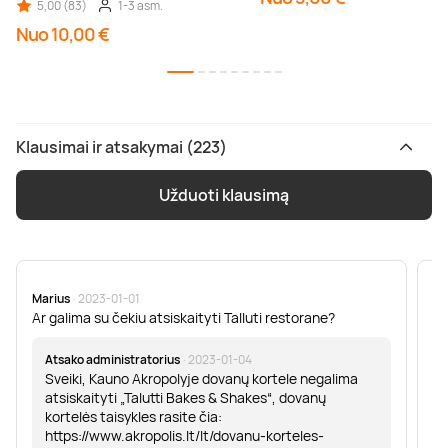
5,00 (83)
1-3 asm.
Nuo 10,00 €
Klausimai ir atsakymai (223)
Užduoti klausimą
Marius
· 2023-01-01
Sa
Ar galima su čekiu atsiskaityti Talluti restorane?
Sv
er
Atsako administratorius
· 2023-01-04
Sveiki, Kauno Akropolyje dovanų kortele negalima
atsiskaityti „Talutti Bakes & Shakes“, dovanų
kortelės taisykles rasite čia:
https://www.akropolis.lt/lt/dovanu-korteles-