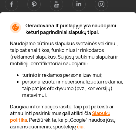
Geradovana.lt puslapyje yra naudojami
Apie mus
keturi pagrindiniai slapukų tipai.
Apie „Gera Dovana“
Naudojame būtinus slapukus svetainės veikimui,
taip pat analitikos, funkcinius ir rinkodaros
Lojalumo klubas
(reklamos) slapukus. Su jūsų sutikimu slapukai ir
Karjera
mobilieji identifikatoriai naudojami:
Visi partneriai
turinio ir reklamos personalizavimui;
personalizuotai ir nepersonalizuotai reklamai,
Kontaktai
taip pat jos efektyvumo (pvz., konversijų)
Tinklaraštis
matavimui.
Daugiau informacijos rasite, taip pat pakeisti ar
atnaujinti pasirinkimus gali atlikti čia
Slapukų
Informacija
politika
. Peržiūrėkite, kaip „Google“ naudos jūsų
asmens duomenis, spustelėję
čia.
„GERA DOVANA“ GRUPĖ