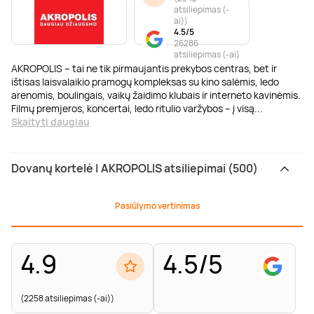
atsiliepimas (-
ai)
)
4.5/5
26286
atsiliepimas (-ai)
AKROPOLIS – tai ne tik pirmaujantis prekybos centras, bet ir
ištisas laisvalaikio pramogų kompleksas su kino salėmis, ledo
arenomis, boulingais, vaikų žaidimo klubais ir interneto kavinėmis.
Filmų premjeros, koncertai, ledo ritulio varžybos – į visą
...
Skaityti daugiau
Dovanų kortelė | AKROPOLIS atsiliepimai (500)
Pasiūlymo vertinimas
4.9
4.5/5
(2258 atsiliepimas (-ai))