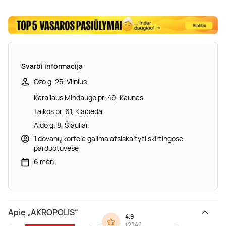
Svarbi informacija
Ozo g. 25, Vilnius
Karaliaus Mindaugo pr. 49, Kaunas
Taikos pr. 61, Klaipėda
Aido g. 8, Šiauliai.
1 dovanų kortele galima atsiskaityti skirtingose
parduotuvėse
6 mėn.
Apie „AKROPOLIS“
4.9
(
2342