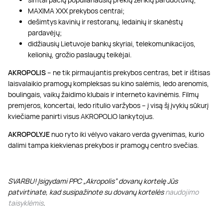
MAXIMA XXX prekybos centrai;
dešimtys kavinių ir restoranų, ledainių ir skanėstų
pardavėjų;
didžiausių Lietuvoje bankų skyriai, telekomunikacijos,
kelionių, grožio paslaugų teikėjai.
AKROPOLIS
– ne tik pirmaujantis prekybos centras, bet ir ištisas
laisvalaikio pramogų kompleksas su kino salėmis, ledo arenomis,
boulingais, vaikų žaidimo klubais ir interneto kavinėmis. Filmų
premjeros, koncertai, ledo ritulio varžybos – į visą šį įvykių sūkurį
kviečiame panirti visus AKROPOLIO lankytojus.
AKROPOLYJE
nuo ryto iki vėlyvo vakaro verda gyvenimas, kurio
dalimi tampa kiekvienas prekybos ir pramogų centro svečias.
SVARBU! Įsigydami PPC „Akropolis” dovanų kortelę Jūs
patvirtinate, kad susipažinote su dovanų kortelės
naudojimo
taisyklėmis
.