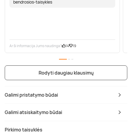
bendrosios-taisykles
Ar ši informacija Jums naudinga?
14
19
Ar
Rodyti daugiau klausimų
Galimi pristatymo būdai
Galimi atsiskaitymo būdai
Pirkimo taisyklės