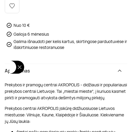
Poilsis dvaruose ir pilyse
Masažų kompleksai
Kitos vandens pramogos
Nuo 10 €
Galioja 6 mėnesius
Galima išnaudoti per kelis kartus, skirtingose parduotuvėse ir
išskirtiniuose restoranuose
Aprašymas
Prekybos ir pramogų centrai AKROPOLIS - didžiausi ir populiariausi
prekybos centrai Lietuvoje. Tai „miestai mieste“, į kuriuos kasmet
pirkti ir pramogauti atvyksta dešimtys milijonų pirkėjų.
Prekybos centrai AKROPOLIS įsikūrę didžiuosiuose Lietuvos
miestuose: Vilniuje, Kaune, Klaipėdoje ir Šiauliuose. Kiekviename
jų Jūsų laukia:
šimtai pačių populiariausių prekių ženklų parduotuvių;