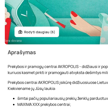
Rodyti daugiau (6)
Aprašymas
Prekybos ir pramogų centrai AKROPOLIS - didžiausi ir popul
kuriuos kasmet pirkti ir pramogauti atvyksta dešimtys mili
Prekybos centrai AKROPOLIS įsikūrę didžiuosiuose Lietuvo
Kiekviename jų Jūsų laukia:
šimtai pačių populiariausių prekių ženklų parduotu
MAXIMA XXX prekybos centrai;