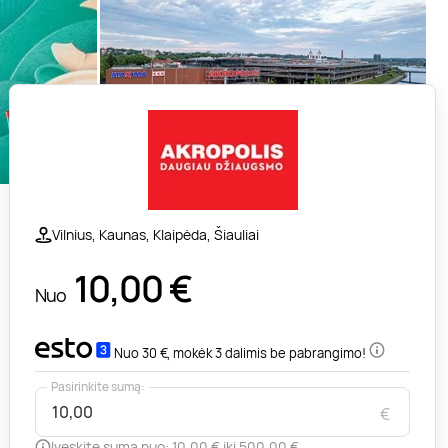
Vilnius, Kaunas, Klaipėda, Šiauliai
10,00
€
Nuo
Nuo 30 €, mokėk 3 dalimis be pabrangimo!
Pasirinkite sumą:
€
Įveskite sumą nuo: 10,00 € iki 500,00 €