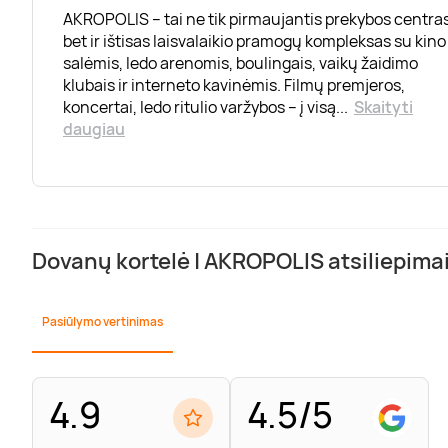
AKROPOLIS – tai ne tik pirmaujantis prekybos centras
bet ir ištisas laisvalaikio pramogų kompleksas su kino
salėmis, ledo arenomis, boulingais, vaikų žaidimo
klubais ir interneto kavinėmis. Filmų premjeros,
koncertai, ledo ritulio varžybos – į visą
...
Skaityti
daugiau
Dovanų kortelė | AKROPOLIS atsiliepima
Pasiūlymo vertinimas
4.9
4.5/5