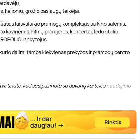
pardavėjų;
, kelionių, grožio paslaugų teikėjai.
r ištisas laisvalaikio pramogų kompleksas su kino salėmis,
to kavinėmis. Filmų premjeros, koncertai, ledo ritulio
 AKROPOLIO lankytojus.
 kurio dalimi tampa kiekvienas prekybos ir pramogų centro
virtinate, kad susipažinote su dovanų kortelės
naudojimo