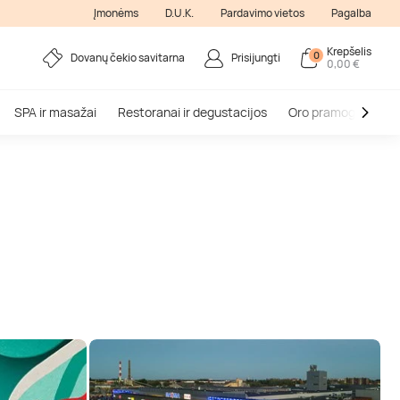
Įmonėms
D.U.K.
Pardavimo vietos
Pagalba
Krepšelis
0
Dovanų čekio savitarna
Prisijungti
0,00 €
SPA ir masažai
Restoranai ir degustacijos
Oro pramogos
V