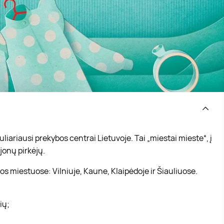
iariausi prekybos centrai Lietuvoje. Tai „miestai mieste“, į
jonų pirkėjų.
s miestuose: Vilniuje, Kaune, Klaipėdoje ir Šiauliuose.
vių;