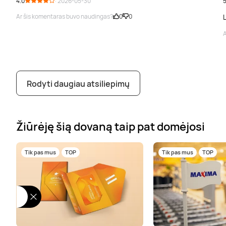
4.0
· 2026-05-30
5
Ar šis komentaras buvo naudingas?
0
0
A
Rodyti daugiau atsiliepimų
Žiūrėję šią dovaną taip pat domėjosi
Tik pas mus
TOP
Tik pas mus
TOP