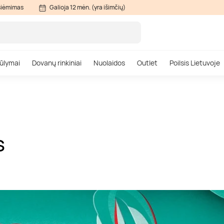
siėmimas
Galioja 12 mėn. (yra išimčių)
ūlymai
Dovanų rinkiniai
Nuolaidos
Outlet
Poilsis Lietuvoje
S