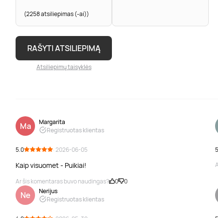
(2258 atsiliepimas (-ai))
RAŠYTI ATSILIEPIMĄ
Atsiliepimų taisyklės
Margarita
Ma
Registruotas klientas
5.0
· 2026-06-05
5
Kaip visuomet - Puikiai!
A
Ar šis komentaras buvo naudingas?
0
0
Nerijus
Ne
Registruotas klientas