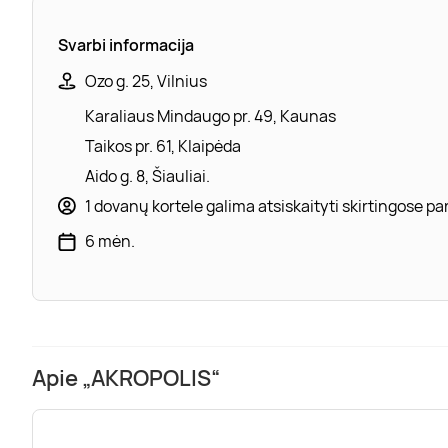
Svarbi informacija
Ozo g. 25, Vilnius
Karaliaus Mindaugo pr. 49, Kaunas
Taikos pr. 61, Klaipėda
Aido g. 8, Šiauliai.
1 dovanų kortele galima atsiskaityti skirtingose 
6 mėn.
Apie „AKROPOLIS“