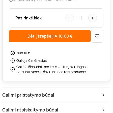
−
+
Pasirinkti kiekį
1
Dėti į krepšelį
10,00
€
Nuo 10 €
Galioja 6 mėnesius
Galima išnaudoti per kelis kartus, skirtingose
parduotuvėse ir išskirtiniuose restoranuose
Galimi pristatymo būdai
Galimi atsiskaitymo būdai