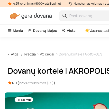
4.85 vertinimas (8000+ atsiliepimų)
Nemokamas keitimas ir at
Meniu
Dovanų idėjos
Vieta
Vasaros pasi
Atgal
Pradžia
PC čekiai
Dovanų kortelė | AKROPOLIS
Dovanų kortelė | AKROPOLI
4.9 (
2258 atsiliepimas (-ai)
)
Tik pas mus