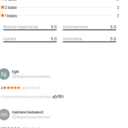
2 balai
2
1 balas
3
Sklandi registracija
5.0
Aptarnavimas
5.0
Aplinka
5.0
Atmosfera
5.0
Eglė
Eg
Registruotas klientas
.0
· 2026-06-01
r šis komentaras buvo naudingas?
0
0
Gabriela Gaidukevič
GG
Registruotas klientas