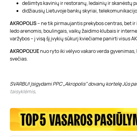
dešimtys kavinių ir restoranų, ledainių ir skanėstų 
didžiausių Lietuvoje bankų skyriai, telekomunikacijos
AKROPOLIS
– ne tik pirmaujantis prekybos centras, bet i
ledo arenomis, boulingais, vaikų žaidimo klubais ir interne
varžybos – į visą šį įvykių sūkurį kviečiame panirti visus
AKROPOLYJE
nuo ryto iki vėlyvo vakaro verda gyvenimas,
svečias.
SVARBU! Įsigydami PPC „Akropolis” dovanų kortelę Jūs pat
taisyklėmis
.