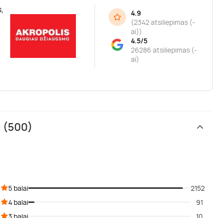
,
4.9
(
2342 atsiliepimas (-
ai)
)
4.5/5
26286 atsiliepimas (-
ai)
i (500)
5 balai
2152
4 balai
91
3 balai
10