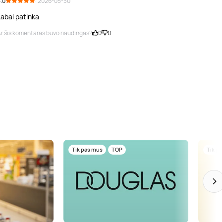
.0
· 2026-05-30
Labai patinka
r šis komentaras buvo naudingas?
0
0
Tik pas mus
TOP
Tik p