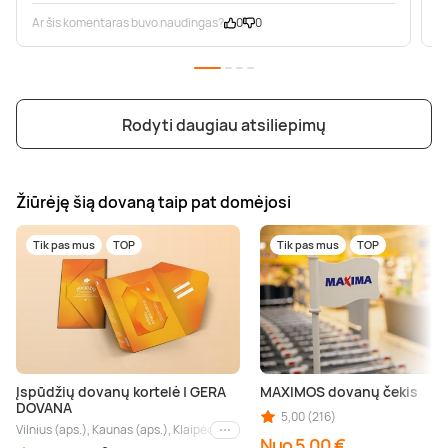
Ar šis komentaras buvo naudingas?
0
0
A
Rodyti daugiau atsiliepimų
Žiūrėję šią dovaną taip pat domėjosi
Tik pas mus
TOP
Tik pas mus
TOP
Įspūdžių dovanų kortelė | GERA
MAXIMOS dovanų čekis
DOVANA
5,00 (216)
Vilnius (aps.), Kaunas (aps.), Klaipėda (aps.), Palanga (aps.), Nida (aps.), Druskin
Kiti miestai
Nuo 5,00 €