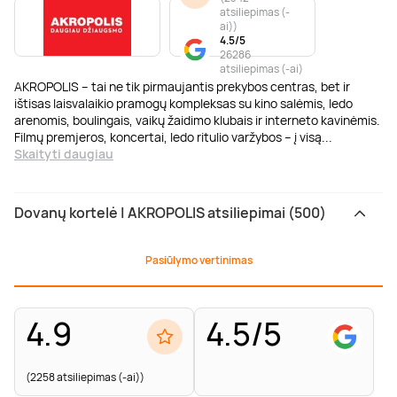
atsiliepimas (-
ai)
)
4.5/5
26286
atsiliepimas (-ai)
AKROPOLIS – tai ne tik pirmaujantis prekybos centras, bet ir
ištisas laisvalaikio pramogų kompleksas su kino salėmis, ledo
arenomis, boulingais, vaikų žaidimo klubais ir interneto kavinėmis.
Filmų premjeros, koncertai, ledo ritulio varžybos – į visą
...
Skaityti daugiau
Dovanų kortelė | AKROPOLIS atsiliepimai (500)
Pasiūlymo vertinimas
4.9
4.5/5
(2258 atsiliepimas (-ai))