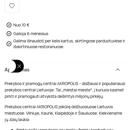
Poilsis dvaruose ir pilyse
Masažų kompleksai
Kitos vandens pramogos
Nuo 10 €
Galioja 6 mėnesius
Galima išnaudoti per kelis kartus, skirtingose parduotuvėse ir
išskirtiniuose restoranuose
Aprašymas
Prekybos ir pramogų centrai AKROPOLIS - didžiausi ir populiariausi
prekybos centrai Lietuvoje. Tai „miestai mieste“, į kuriuos kasmet
pirkti ir pramogauti atvyksta dešimtys milijonų pirkėjų.
Prekybos centrai AKROPOLIS įsikūrę didžiuosiuose Lietuvos
miestuose: Vilniuje, Kaune, Klaipėdoje ir Šiauliuose. Kiekviename
jų Jūsų laukia:
šimtai pačių populiariausių prekių ženklų parduotuvių;