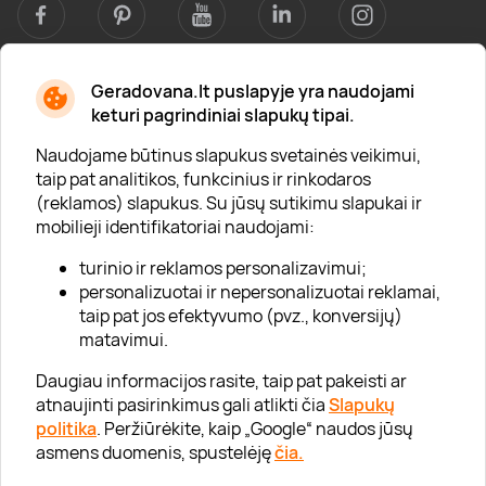
Geradovana.lt puslapyje yra naudojami
Apie mus
keturi pagrindiniai slapukų tipai.
Apie „Gera Dovana“
Naudojame būtinus slapukus svetainės veikimui,
taip pat analitikos, funkcinius ir rinkodaros
Lojalumo klubas
(reklamos) slapukus. Su jūsų sutikimu slapukai ir
Karjera
mobilieji identifikatoriai naudojami:
Visi partneriai
turinio ir reklamos personalizavimui;
personalizuotai ir nepersonalizuotai reklamai,
Kontaktai
taip pat jos efektyvumo (pvz., konversijų)
Tinklaraštis
matavimui.
Daugiau informacijos rasite, taip pat pakeisti ar
atnaujinti pasirinkimus gali atlikti čia
Slapukų
Informacija
politika
. Peržiūrėkite, kaip „Google“ naudos jūsų
asmens duomenis, spustelėję
čia.
„GERA DOVANA“ GRUPĖ