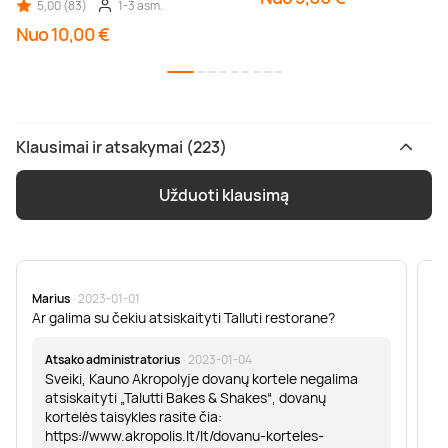
5,00 (83)
1-3 asm.
Nuo 10,00 €
Klausimai ir atsakymai (223)
Užduoti klausimą
Marius
· 2023-01-01
Sa
Ar galima su čekiu atsiskaityti Talluti restorane?
Sv
er
Atsako administratorius
· 2023-01-04
Sveiki, Kauno Akropolyje dovanų kortele negalima
atsiskaityti „Talutti Bakes & Shakes“, dovanų
kortelės taisykles rasite čia:
https://www.akropolis.lt/lt/dovanu-korteles-