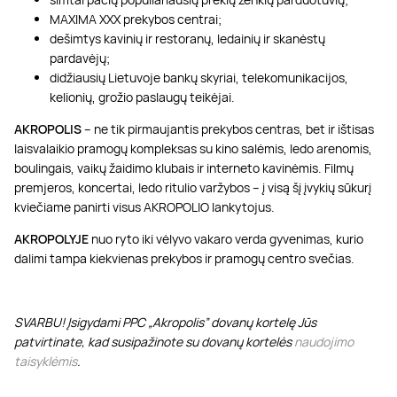
MAXIMA XXX prekybos centrai;
dešimtys kavinių ir restoranų, ledainių ir skanėstų
pardavėjų;
didžiausių Lietuvoje bankų skyriai, telekomunikacijos,
kelionių, grožio paslaugų teikėjai.
AKROPOLIS
– ne tik pirmaujantis prekybos centras, bet ir ištisas
laisvalaikio pramogų kompleksas su kino salėmis, ledo arenomis,
boulingais, vaikų žaidimo klubais ir interneto kavinėmis. Filmų
premjeros, koncertai, ledo ritulio varžybos – į visą šį įvykių sūkurį
kviečiame panirti visus AKROPOLIO lankytojus.
AKROPOLYJE
nuo ryto iki vėlyvo vakaro verda gyvenimas, kurio
dalimi tampa kiekvienas prekybos ir pramogų centro svečias.
SVARBU! Įsigydami PPC „Akropolis” dovanų kortelę Jūs
patvirtinate, kad susipažinote su dovanų kortelės
naudojimo
taisyklėmis
.