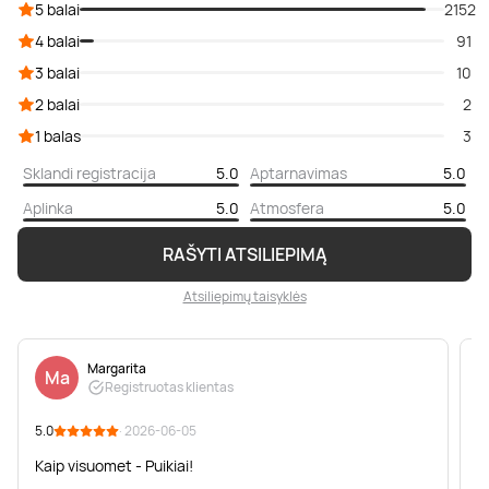
5 balai
2152
4 balai
91
3 balai
10
2 balai
2
1 balas
3
Sklandi registracija
5.0
Aptarnavimas
5.0
Aplinka
5.0
Atmosfera
5.0
RAŠYTI ATSILIEPIMĄ
Atsiliepimų taisyklės
Margarita
Ma
Registruotas klientas
5.0
· 2026-06-05
5
Kaip visuomet - Puikiai!