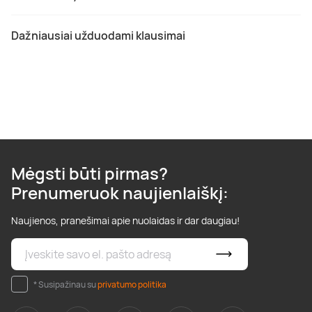
Dažniausiai užduodami klausimai
Mėgsti būti pirmas?
Prenumeruok naujienlaiškį:
Naujienos, pranešimai apie nuolaidas ir dar daugiau!
* Susipažinau su
privatumo politika