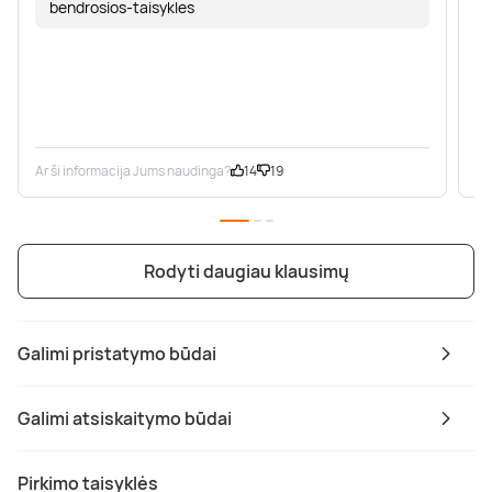
bendrosios-taisykles
Ar ši informacija Jums naudinga?
14
19
Ar
Rodyti daugiau klausimų
Galimi pristatymo būdai
Galimi atsiskaitymo būdai
Pirkimo taisyklės