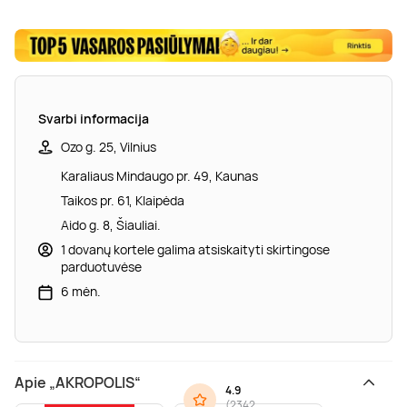
Svarbi informacija
Ozo g. 25, Vilnius
Karaliaus Mindaugo pr. 49, Kaunas
Taikos pr. 61, Klaipėda
Aido g. 8, Šiauliai.
1 dovanų kortele galima atsiskaityti skirtingose
parduotuvėse
6 mėn.
Apie „AKROPOLIS“
4.9
(
2342