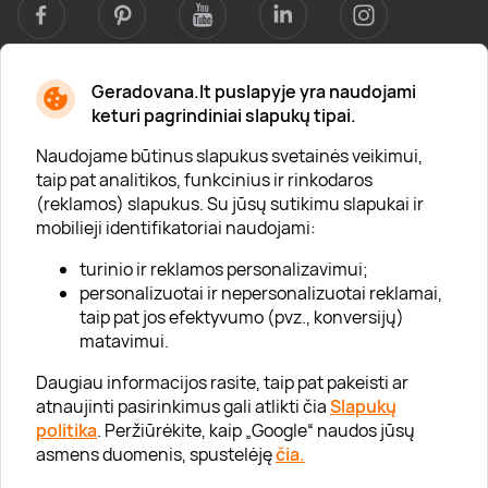
Geradovana.lt puslapyje yra naudojami
Apie mus
keturi pagrindiniai slapukų tipai.
Apie „Gera Dovana“
Naudojame būtinus slapukus svetainės veikimui,
taip pat analitikos, funkcinius ir rinkodaros
Lojalumo klubas
(reklamos) slapukus. Su jūsų sutikimu slapukai ir
Karjera
mobilieji identifikatoriai naudojami:
Visi partneriai
turinio ir reklamos personalizavimui;
personalizuotai ir nepersonalizuotai reklamai,
Kontaktai
taip pat jos efektyvumo (pvz., konversijų)
Tinklaraštis
matavimui.
Daugiau informacijos rasite, taip pat pakeisti ar
atnaujinti pasirinkimus gali atlikti čia
Slapukų
Informacija
politika
. Peržiūrėkite, kaip „Google“ naudos jūsų
asmens duomenis, spustelėję
čia.
„GERA DOVANA“ GRUPĖ