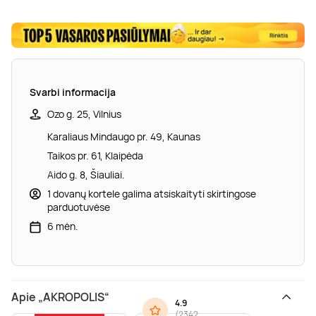
Svarbi informacija
Ozo g. 25, Vilnius
Karaliaus Mindaugo pr. 49, Kaunas
Taikos pr. 61, Klaipėda
Aido g. 8, Šiauliai.
1 dovanų kortele galima atsiskaityti skirtingose
parduotuvėse
6 mėn.
Apie „AKROPOLIS“
4.9
(
2342