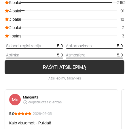
5 balai
2152
4 balai
91
3 balai
10
2 balai
2
1 balas
3
Sklandi registracija
5.0
Aptarnavimas
5.0
Aplinka
5.0
Atmosfera
5.0
RAŠYTI ATSILIEPIMĄ
Atsiliepimų taisyklės
Margarita
Ma
Registruotas klientas
5.0
· 2026-06-05
5
Kaip visuomet - Puikiai!