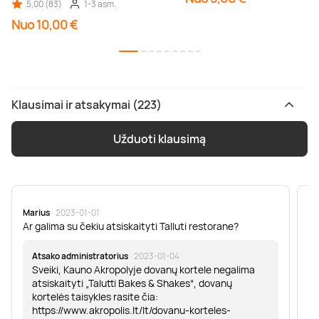
5,00 (83)
1-3 asm.
Nuo 10,00 €
Klausimai ir atsakymai (223)
Užduoti klausimą
Marius
· 2023-01-01
Sa
Ar galima su čekiu atsiskaityti Talluti restorane?
Sv
er
Atsako administratorius
· 2023-01-04
Sveiki, Kauno Akropolyje dovanų kortele negalima
atsiskaityti „Talutti Bakes & Shakes“, dovanų
kortelės taisykles rasite čia:
https://www.akropolis.lt/lt/dovanu-korteles-