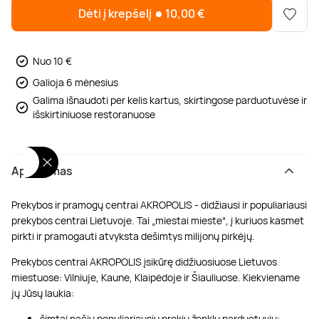
Poilsis dvaruose ir pilyse
Masažų kompleksai
Kitos vandens pramogos
Dėti į krepšelį
10,00
€
Nuo 10 €
Galioja 6 mėnesius
Galima išnaudoti per kelis kartus, skirtingose parduotuvėse ir
išskirtiniuose restoranuose
Aprašymas
Prekybos ir pramogų centrai AKROPOLIS - didžiausi ir populiariausi
prekybos centrai Lietuvoje. Tai „miestai mieste“, į kuriuos kasmet
pirkti ir pramogauti atvyksta dešimtys milijonų pirkėjų.
Prekybos centrai AKROPOLIS įsikūrę didžiuosiuose Lietuvos
miestuose: Vilniuje, Kaune, Klaipėdoje ir Šiauliuose. Kiekviename
jų Jūsų laukia:
šimtai pačių populiariausių prekių ženklų parduotuvių;