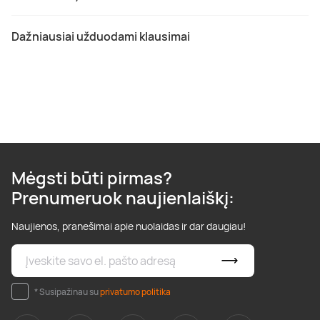
Dažniausiai užduodami klausimai
Mėgsti būti pirmas?
Prenumeruok naujienlaiškį:
Naujienos, pranešimai apie nuolaidas ir dar daugiau!
* Susipažinau su
privatumo politika