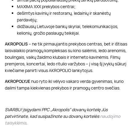
MAXIMA XXX prekybos centrai;
dešimtys kavinių ir restoranų, ledainių ir skanėstų
pardavėjų;
didžiausių Lietuvoje bankų skyriai, telekomunikacijos,
kelionių, grožio paslaugų teikėjai.
AKROPOLIS
– ne tik pirmaujantis prekybos centras, bet ir ištisas
laisvalaikio pramogų kompleksas su kino salėmis, ledo arenomis,
boulingais, vaikų žaidimo klubais ir interneto kavinėmis. Filmų
premjeros, koncertai, ledo ritulio varžybos – į visą šį įvykių sūkurį
kviečiame panirti visus AKROPOLIO lankytojus.
AKROPOLYJE
nuo ryto iki vėlyvo vakaro verda gyvenimas, kurio
dalimi tampa kiekvienas prekybos ir pramogų centro svečias.
SVARBU! Įsigydami PPC „Akropolis” dovanų kortelę Jūs
patvirtinate, kad susipažinote su dovanų kortelės
naudojimo
taisyklėmis
.