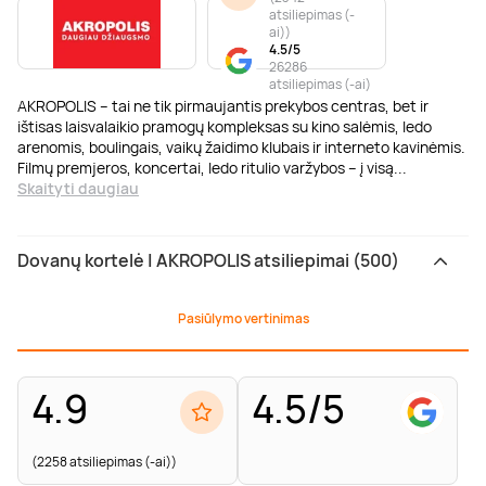
atsiliepimas (-
ai)
)
4.5/5
26286
atsiliepimas (-ai)
AKROPOLIS – tai ne tik pirmaujantis prekybos centras, bet ir
ištisas laisvalaikio pramogų kompleksas su kino salėmis, ledo
arenomis, boulingais, vaikų žaidimo klubais ir interneto kavinėmis.
Filmų premjeros, koncertai, ledo ritulio varžybos – į visą
...
Skaityti daugiau
Dovanų kortelė | AKROPOLIS atsiliepimai (500)
Pasiūlymo vertinimas
4.9
4.5/5
(2258 atsiliepimas (-ai))