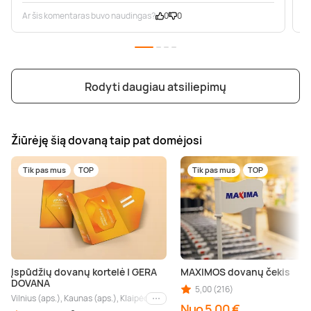
Ar šis komentaras buvo naudingas?
0
0
A
Rodyti daugiau atsiliepimų
Žiūrėję šią dovaną taip pat domėjosi
Tik pas mus
TOP
Tik pas mus
TOP
Įspūdžių dovanų kortelė | GERA
MAXIMOS dovanų čekis
DOVANA
5,00 (216)
Vilnius (aps.), Kaunas (aps.), Klaipėda (aps.), Palanga (aps.), Nida (aps.), Druskin
Kiti miestai
Nuo 5,00 €