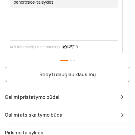
bendrosios-taisykles
Ar ši informacija Jums naudinga?
14
19
Ar
Rodyti daugiau klausimų
Galimi pristatymo būdai
Galimi atsiskaitymo būdai
Pirkimo taisyklės