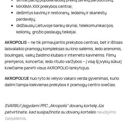
MAXIMA XXX prekybos centrai;
dešimtys kavinių ir restoranų, ledainių ir skanėstų
pardavėjų;
didžiausių Lietuvoje bankų skyriai, telekomunikacijos,
kelionių, grožio paslaugų teikėjai.
AKROPOLIS
– ne tik pirmaujantis prekybos centras, bet ir ištisas
laisvalaikio pramogų kompleksas su kino salėmis, ledo arenomis,
boulingais, vaikų žaidimo klubais ir interneto kavinėmis. Filmų
premjeros, koncertai, ledo ritulio varžybos – į visą šį įvykių sūkurį
kviečiame panirti visus AKROPOLIO lankytojus.
AKROPOLYJE
nuo ryto iki vėlyvo vakaro verda gyvenimas, kurio
dalimi tampa kiekvienas prekybos ir pramogų centro svečias.
SVARBU! Įsigydami PPC „Akropolis” dovanų kortelę Jūs
patvirtinate, kad susipažinote su dovanų kortelės
naudojimo
taisyklėmis
.