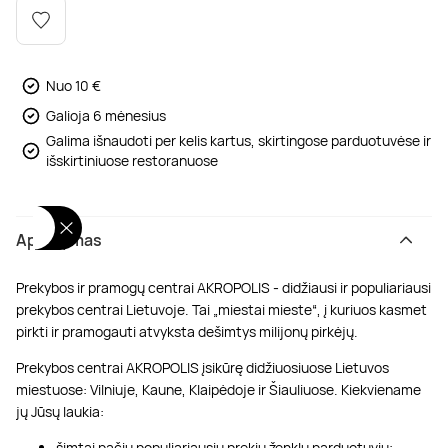
Poilsis dvaruose ir pilyse
Masažų kompleksai
Kitos vandens pramogos
Nuo 10 €
Galioja 6 mėnesius
Galima išnaudoti per kelis kartus, skirtingose parduotuvėse ir
išskirtiniuose restoranuose
Aprašymas
Prekybos ir pramogų centrai AKROPOLIS - didžiausi ir populiariausi
prekybos centrai Lietuvoje. Tai „miestai mieste“, į kuriuos kasmet
pirkti ir pramogauti atvyksta dešimtys milijonų pirkėjų.
Prekybos centrai AKROPOLIS įsikūrę didžiuosiuose Lietuvos
miestuose: Vilniuje, Kaune, Klaipėdoje ir Šiauliuose. Kiekviename
jų Jūsų laukia:
šimtai pačių populiariausių prekių ženklų parduotuvių;