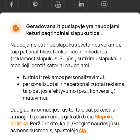
Geradovana.lt puslapyje yra naudojami
Apie mus
keturi pagrindiniai slapukų tipai.
Apie „Gera Dovana“
Naudojame būtinus slapukus svetainės veikimui,
taip pat analitikos, funkcinius ir rinkodaros
Lojalumo klubas
(reklamos) slapukus. Su jūsų sutikimu slapukai ir
Karjera
mobilieji identifikatoriai naudojami:
Visi partneriai
turinio ir reklamos personalizavimui;
personalizuotai ir nepersonalizuotai reklamai,
Kontaktai
taip pat jos efektyvumo (pvz., konversijų)
Tinklaraštis
matavimui.
Daugiau informacijos rasite, taip pat pakeisti ar
atnaujinti pasirinkimus gali atlikti čia
Slapukų
Informacija
politika
. Peržiūrėkite, kaip „Google“ naudos jūsų
asmens duomenis, spustelėję
čia.
„GERA DOVANA“ GRUPĖ