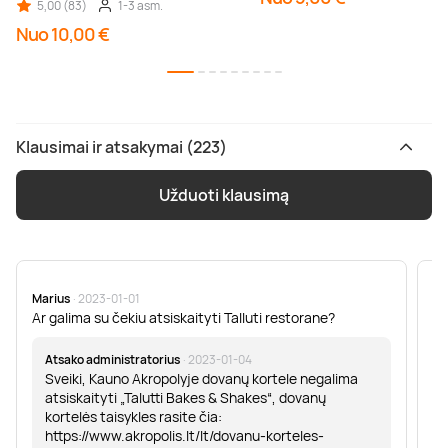
5,00 (83)
1-3 asm.
Nuo 10,00 €
Klausimai ir atsakymai (223)
Užduoti klausimą
Marius
· 2023-01-01
Sa
Ar galima su čekiu atsiskaityti Talluti restorane?
Sv
er
Atsako administratorius
· 2023-01-04
Sveiki, Kauno Akropolyje dovanų kortele negalima
atsiskaityti „Talutti Bakes & Shakes“, dovanų
kortelės taisykles rasite čia:
https://www.akropolis.lt/lt/dovanu-korteles-