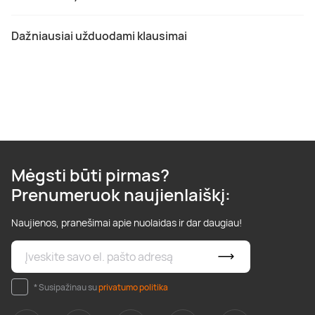
Dažniausiai užduodami klausimai
Mėgsti būti pirmas?
Prenumeruok naujienlaiškį:
Naujienos, pranešimai apie nuolaidas ir dar daugiau!
* Susipažinau su
privatumo politika