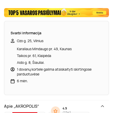
Svarbi informacija
Ozo g. 25, Vilnius
Karaliaus Mindaugo pr. 49, Kaunas
Taikos pr. 61, Klaipėda
Aido g. 8, Šiauliai.
1 dovanų kortele galima atsiskaityti skirtingose
parduotuvėse
6 mėn.
Apie „AKROPOLIS“
4.9
(
2342