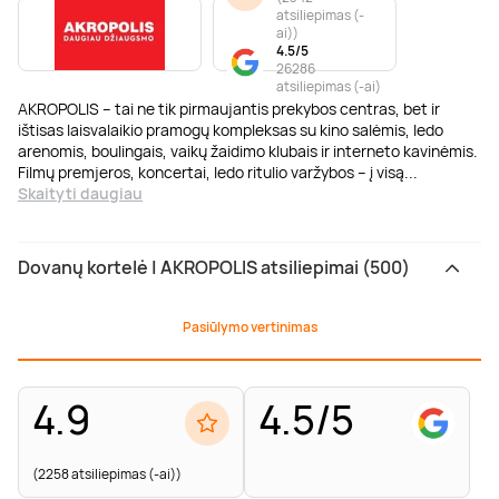
atsiliepimas (-
ai)
)
4.5/5
26286
atsiliepimas (-ai)
AKROPOLIS – tai ne tik pirmaujantis prekybos centras, bet ir
ištisas laisvalaikio pramogų kompleksas su kino salėmis, ledo
arenomis, boulingais, vaikų žaidimo klubais ir interneto kavinėmis.
Filmų premjeros, koncertai, ledo ritulio varžybos – į visą
...
Skaityti daugiau
Dovanų kortelė | AKROPOLIS atsiliepimai (500)
Pasiūlymo vertinimas
4.9
4.5/5
(2258 atsiliepimas (-ai))