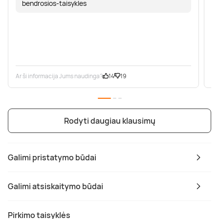
bendrosios-taisykles
Ar ši informacija Jums naudinga?
14
19
Ar
Rodyti daugiau klausimų
Galimi pristatymo būdai
Galimi atsiskaitymo būdai
Pirkimo taisyklės