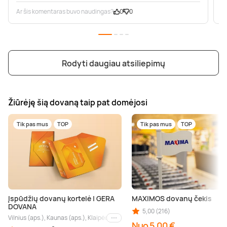
Ar šis komentaras buvo naudingas?
0
0
A
Rodyti daugiau atsiliepimų
Žiūrėję šią dovaną taip pat domėjosi
Tik pas mus
TOP
Tik pas mus
TOP
Įspūdžių dovanų kortelė | GERA
MAXIMOS dovanų čekis
DOVANA
5,00 (216)
Vilnius (aps.), Kaunas (aps.), Klaipėda (aps.), Palanga (aps.), Nida (aps.), Druskin
Kiti miestai
Nuo 5,00 €