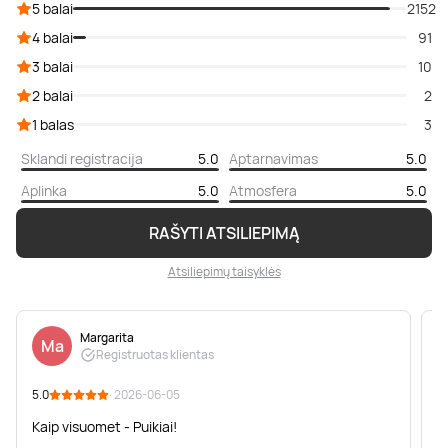
5 balai
2152
4 balai
91
3 balai
10
2 balai
2
1 balas
3
Sklandi registracija
5.0
Aptarnavimas
5.0
Aplinka
5.0
Atmosfera
5.0
RAŠYTI ATSILIEPIMĄ
Atsiliepimų taisyklės
Margarita
Ma
Registruotas klientas
5.0
· 2026-06-05
5
Kaip visuomet - Puikiai!