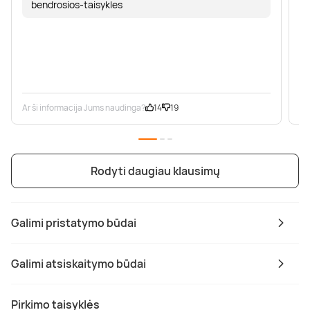
bendrosios-taisykles
Ar ši informacija Jums naudinga?
14
19
Ar
Rodyti daugiau klausimų
Galimi pristatymo būdai
Galimi atsiskaitymo būdai
Pirkimo taisyklės