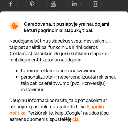
Geradovana.lt puslapyje yra naudojami
Apie mus
keturi pagrindiniai slapukų tipai.
Apie „Gera Dovana“
Naudojame būtinus slapukus svetainės veikimui,
taip pat analitikos, funkcinius ir rinkodaros
Lojalumo klubas
(reklamos) slapukus. Su jūsų sutikimu slapukai ir
Karjera
mobilieji identifikatoriai naudojami:
Visi partneriai
turinio ir reklamos personalizavimui;
personalizuotai ir nepersonalizuotai reklamai,
Kontaktai
taip pat jos efektyvumo (pvz., konversijų)
Tinklaraštis
matavimui.
Daugiau informacijos rasite, taip pat pakeisti ar
atnaujinti pasirinkimus gali atlikti čia
Slapukų
Informacija
politika
. Peržiūrėkite, kaip „Google“ naudos jūsų
asmens duomenis, spustelėję
čia.
„GERA DOVANA“ GRUPĖ