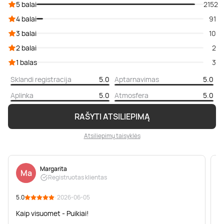
5 balai
2152
4 balai
91
3 balai
10
2 balai
2
1 balas
3
Sklandi registracija
5.0
Aptarnavimas
5.0
Aplinka
5.0
Atmosfera
5.0
RAŠYTI ATSILIEPIMĄ
Atsiliepimų taisyklės
Margarita
Ma
Registruotas klientas
5.0
· 2026-06-05
5
Kaip visuomet - Puikiai!