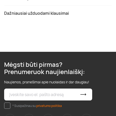
Dažniausiai užduodami klausimai
Mėgsti būti pirmas?
Prenumeruok naujienlaiškį:
Naujienos, pranešimai apie nuolaidas ir dar daugiau!
* Susipažinau su
privatumo politika