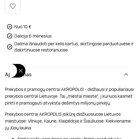
Poilsis dvaruose ir pilyse
Masažų kompleksai
Kitos vandens pramogos
Nuo 10 €
Galioja 6 mėnesius
Galima išnaudoti per kelis kartus, skirtingose parduotuvėse ir
išskirtiniuose restoranuose
Aprašymas
Prekybos ir pramogų centrai AKROPOLIS - didžiausi ir populiariausi
prekybos centrai Lietuvoje. Tai „miestai mieste“, į kuriuos kasmet
pirkti ir pramogauti atvyksta dešimtys milijonų pirkėjų.
Prekybos centrai AKROPOLIS įsikūrę didžiuosiuose Lietuvos
miestuose: Vilniuje, Kaune, Klaipėdoje ir Šiauliuose. Kiekviename
jų Jūsų laukia:
šimtai pačių populiariausių prekių ženklų parduotuvių;