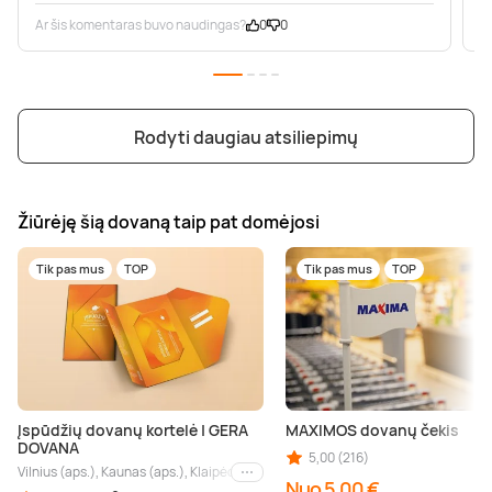
Ar šis komentaras buvo naudingas?
0
0
A
Rodyti daugiau atsiliepimų
Žiūrėję šią dovaną taip pat domėjosi
Tik pas mus
TOP
Tik pas mus
TOP
Įspūdžių dovanų kortelė | GERA
MAXIMOS dovanų čekis
DOVANA
5,00 (216)
Vilnius (aps.), Kaunas (aps.), Klaipėda (aps.), Palanga (aps.), Nida (aps.), Druskin
Kiti miestai
Nuo 5,00 €