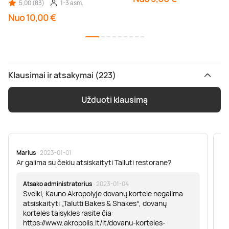
5,00 (83)
1-3 asm.
Nuo 10,00 €
Klausimai ir atsakymai (223)
Užduoti klausimą
Marius
· 2023-01-01
Sa
Ar galima su čekiu atsiskaityti Talluti restorane?
Sv
er
Atsako administratorius
· 2023-01-04
Sveiki, Kauno Akropolyje dovanų kortele negalima
atsiskaityti „Talutti Bakes & Shakes“, dovanų
kortelės taisykles rasite čia:
https://www.akropolis.lt/lt/dovanu-korteles-