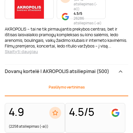
atsiliepimas (-
ai)
)
4.5/5
26286
atsiliepimas (-ai)
AKROPOLIS – tai ne tik pirmaujantis prekybos centras, bet ir
ištisas laisvalaikio pramogų kompleksas su kino salėmis, ledo
arenomis, boulingais, vaikų žaidimo klubais ir interneto kavinėmis.
Filmų premjeros, koncertai, ledo ritulio varžybos – į visą
...
Skaityti daugiau
Dovanų kortelė | AKROPOLIS atsiliepimai (500)
Pasiūlymo vertinimas
4.9
4.5/5
(2258 atsiliepimas (-ai))