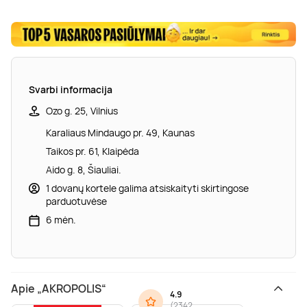
Svarbi informacija
Ozo g. 25, Vilnius
Karaliaus Mindaugo pr. 49, Kaunas
Taikos pr. 61, Klaipėda
Aido g. 8, Šiauliai.
1 dovanų kortele galima atsiskaityti skirtingose
parduotuvėse
6 mėn.
Apie „AKROPOLIS“
4.9
(
2342