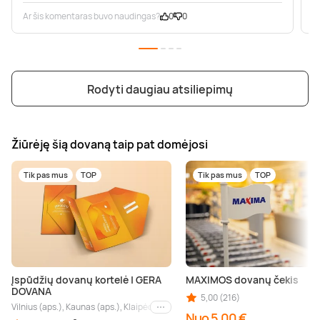
Ar šis komentaras buvo naudingas?
0
0
A
Rodyti daugiau atsiliepimų
Žiūrėję šią dovaną taip pat domėjosi
Tik pas mus
TOP
Tik pas mus
TOP
Įspūdžių dovanų kortelė | GERA
MAXIMOS dovanų čekis
DOVANA
5,00 (216)
Vilnius (aps.), Kaunas (aps.), Klaipėda (aps.), Palanga (aps.), Nida (aps.), Druskin
Kiti miestai
Nuo 5,00 €