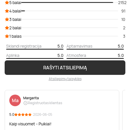
5 balai
2152
4 balai
91
3 balai
10
2 balai
2
1 balas
3
Sklandi registracija
5.0
Aptarnavimas
5.0
Aplinka
5.0
Atmosfera
5.0
RAŠYTI ATSILIEPIMĄ
Atsiliepimų taisyklės
Margarita
Ma
Registruotas klientas
5.0
· 2026-06-05
5
Kaip visuomet - Puikiai!