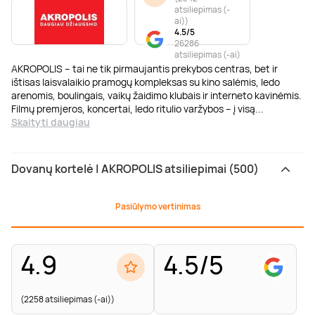
atsiliepimas (-
ai)
)
4.5/5
26286
atsiliepimas (-ai)
AKROPOLIS – tai ne tik pirmaujantis prekybos centras, bet ir
ištisas laisvalaikio pramogų kompleksas su kino salėmis, ledo
arenomis, boulingais, vaikų žaidimo klubais ir interneto kavinėmis.
Filmų premjeros, koncertai, ledo ritulio varžybos – į visą
...
Skaityti daugiau
Dovanų kortelė | AKROPOLIS atsiliepimai (500)
Pasiūlymo vertinimas
4.9
4.5/5
(2258 atsiliepimas (-ai))