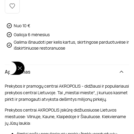
Poilsis dvaruose ir pilyse
Masažų kompleksai
Kitos vandens pramogos
Nuo 10 €
Galioja 6 mėnesius
Galima išnaudoti per kelis kartus, skirtingose parduotuvėse ir
išskirtiniuose restoranuose
Aprašymas
Prekybos ir pramogų centrai AKROPOLIS - didžiausi ir populiariausi
prekybos centrai Lietuvoje. Tai „miestai mieste“, į kuriuos kasmet
pirkti ir pramogauti atvyksta dešimtys milijonų pirkėjų.
Prekybos centrai AKROPOLIS įsikūrę didžiuosiuose Lietuvos
miestuose: Vilniuje, Kaune, Klaipėdoje ir Šiauliuose. Kiekviename
jų Jūsų laukia:
šimtai pačių populiariausių prekių ženklų parduotuvių;