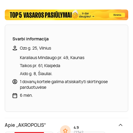
Svarbi informacija
Ozo g. 25, Vilnius
Karaliaus Mindaugo pr. 49, Kaunas
Taikos pr. 61, Klaipėda
Aido g. 8, Šiauliai.
1 dovanų kortele galima atsiskaityti skirtingose
parduotuvėse
6 mėn.
Apie „AKROPOLIS“
4.9
(
2342