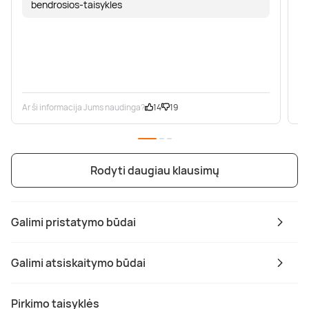
bendrosios-taisykles
Ar ši informacija Jums naudinga?
14
19
Ar
Rodyti daugiau klausimų
Galimi pristatymo būdai
Galimi atsiskaitymo būdai
Pirkimo taisyklės