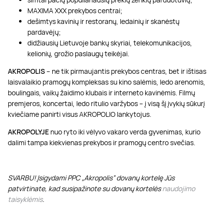
MAXIMA XXX prekybos centrai;
dešimtys kavinių ir restoranų, ledainių ir skanėstų
pardavėjų;
didžiausių Lietuvoje bankų skyriai, telekomunikacijos,
kelionių, grožio paslaugų teikėjai.
AKROPOLIS
– ne tik pirmaujantis prekybos centras, bet ir ištisas
laisvalaikio pramogų kompleksas su kino salėmis, ledo arenomis,
boulingais, vaikų žaidimo klubais ir interneto kavinėmis. Filmų
premjeros, koncertai, ledo ritulio varžybos – į visą šį įvykių sūkurį
kviečiame panirti visus AKROPOLIO lankytojus.
AKROPOLYJE
nuo ryto iki vėlyvo vakaro verda gyvenimas, kurio
dalimi tampa kiekvienas prekybos ir pramogų centro svečias.
SVARBU! Įsigydami PPC „Akropolis” dovanų kortelę Jūs
patvirtinate, kad susipažinote su dovanų kortelės
naudojimo
taisyklėmis
.