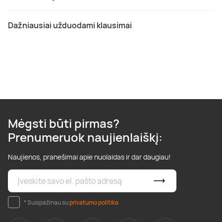
Dažniausiai užduodami klausimai
Mėgsti būti pirmas?
Prenumeruok naujienlaiškį:
Naujienos, pranešimai apie nuolaidas ir dar daugiau!
* Susipažinau su
privatumo politika