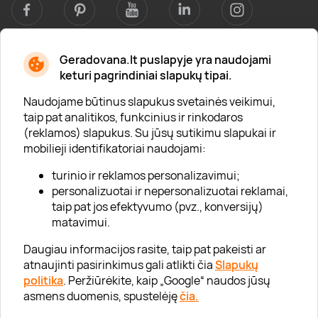
Geradovana.lt puslapyje yra naudojami
Apie mus
keturi pagrindiniai slapukų tipai.
Apie „Gera Dovana“
Naudojame būtinus slapukus svetainės veikimui,
taip pat analitikos, funkcinius ir rinkodaros
Lojalumo klubas
(reklamos) slapukus. Su jūsų sutikimu slapukai ir
Karjera
mobilieji identifikatoriai naudojami:
Visi partneriai
turinio ir reklamos personalizavimui;
personalizuotai ir nepersonalizuotai reklamai,
Kontaktai
taip pat jos efektyvumo (pvz., konversijų)
Tinklaraštis
matavimui.
Daugiau informacijos rasite, taip pat pakeisti ar
atnaujinti pasirinkimus gali atlikti čia
Slapukų
Informacija
politika
. Peržiūrėkite, kaip „Google“ naudos jūsų
asmens duomenis, spustelėję
čia.
„GERA DOVANA“ GRUPĖ