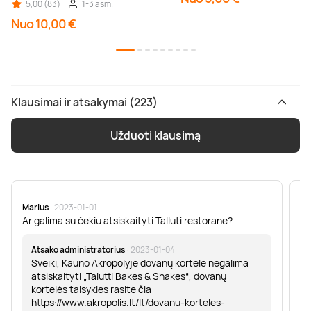
5,00 (83)
1-3 asm.
Nuo 10,00 €
Klausimai ir atsakymai (223)
Užduoti klausimą
Marius
· 2023-01-01
Sa
Ar galima su čekiu atsiskaityti Talluti restorane?
Sv
er
Atsako administratorius
· 2023-01-04
Sveiki, Kauno Akropolyje dovanų kortele negalima
atsiskaityti „Talutti Bakes & Shakes“, dovanų
kortelės taisykles rasite čia:
https://www.akropolis.lt/lt/dovanu-korteles-