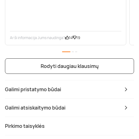
Ar ši informacija Jums naudinga?
14
19
Ar
Rodyti daugiau klausimų
Galimi pristatymo būdai
Galimi atsiskaitymo būdai
Pirkimo taisyklės