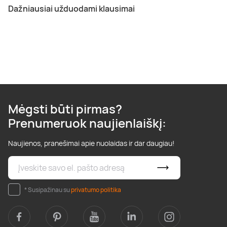
Dažniausiai užduodami klausimai
Mėgsti būti pirmas?
Prenumeruok naujienlaiškį:
Naujienos, pranešimai apie nuolaidas ir dar daugiau!
* Susipažinau su
privatumo politika