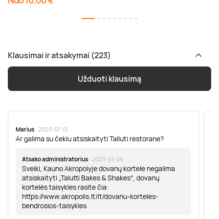
Nuo 10,00 €
Klausimai ir atsakymai (223)
Užduoti klausimą
Marius
· 2023-01-01
Sa
Ar galima su čekiu atsiskaityti Talluti restorane?
Sv
er
Atsako administratorius
· 2023-01-04
Sveiki, Kauno Akropolyje dovanų kortele negalima
atsiskaityti „Talutti Bakes & Shakes“, dovanų
kortelės taisykles rasite čia:
https://www.akropolis.lt/lt/dovanu-korteles-
bendrosios-taisykles