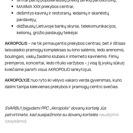
MAXIMA XXX prekybos centrai;
dešimtys kavinių ir restoranų, ledainių ir skanėstų
pardavėjų;
didžiausių Lietuvoje bankų skyriai, telekomunikacijos,
kelionių, grožio paslaugų teikėjai.
AKROPOLIS
– ne tik pirmaujantis prekybos centras, bet ir ištisas
laisvalaikio pramogų kompleksas su kino salėmis, ledo arenomis,
boulingais, vaikų žaidimo klubais ir interneto kavinėmis. Filmų
premjeros, koncertai, ledo ritulio varžybos – į visą šį įvykių sūkurį
kviečiame panirti visus AKROPOLIO lankytojus.
AKROPOLYJE
nuo ryto iki vėlyvo vakaro verda gyvenimas, kurio
dalimi tampa kiekvienas prekybos ir pramogų centro svečias.
SVARBU! Įsigydami PPC „Akropolis” dovanų kortelę Jūs
patvirtinate, kad susipažinote su dovanų kortelės
naudojimo
taisyklėmis
.