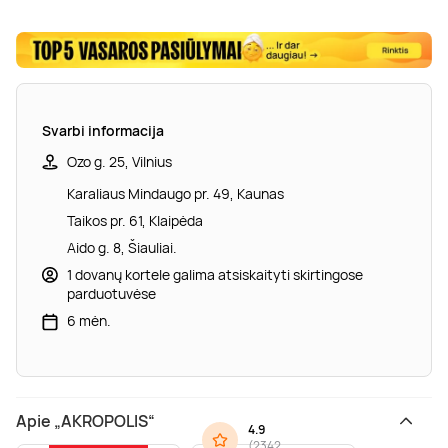
Svarbi informacija
Ozo g. 25, Vilnius
Karaliaus Mindaugo pr. 49, Kaunas
Taikos pr. 61, Klaipėda
Aido g. 8, Šiauliai.
1 dovanų kortele galima atsiskaityti skirtingose
parduotuvėse
6 mėn.
Apie „AKROPOLIS“
4.9
(
2342