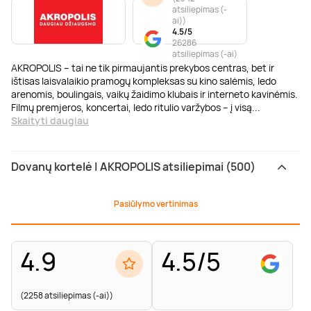
atsiliepimas (-
ai)
)
4.5/5
26286
atsiliepimas (-ai)
AKROPOLIS – tai ne tik pirmaujantis prekybos centras, bet ir
ištisas laisvalaikio pramogų kompleksas su kino salėmis, ledo
arenomis, boulingais, vaikų žaidimo klubais ir interneto kavinėmis.
Filmų premjeros, koncertai, ledo ritulio varžybos – į visą
...
Skaityti daugiau
Dovanų kortelė | AKROPOLIS atsiliepimai (500)
Pasiūlymo vertinimas
4.9
4.5/5
(2258 atsiliepimas (-ai))