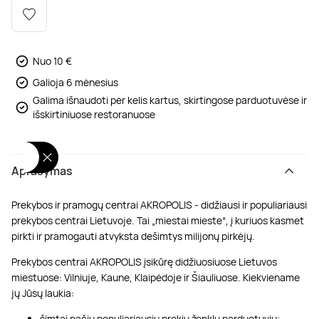
Poilsis dvaruose ir pilyse
Masažų kompleksai
Kitos vandens pramogos
Nuo 10 €
Galioja 6 mėnesius
Galima išnaudoti per kelis kartus, skirtingose parduotuvėse ir
išskirtiniuose restoranuose
Aprašymas
Prekybos ir pramogų centrai AKROPOLIS - didžiausi ir populiariausi
prekybos centrai Lietuvoje. Tai „miestai mieste“, į kuriuos kasmet
pirkti ir pramogauti atvyksta dešimtys milijonų pirkėjų.
Prekybos centrai AKROPOLIS įsikūrę didžiuosiuose Lietuvos
miestuose: Vilniuje, Kaune, Klaipėdoje ir Šiauliuose. Kiekviename
jų Jūsų laukia:
šimtai pačių populiariausių prekių ženklų parduotuvių;