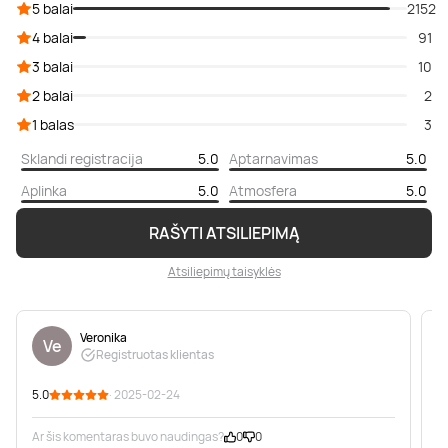
5 balai
2152
4 balai
91
3 balai
10
2 balai
2
1 balas
3
Sklandi registracija
5.0
Aptarnavimas
5.0
Aplinka
5.0
Atmosfera
5.0
RAŠYTI ATSILIEPIMĄ
Atsiliepimų taisyklės
Veronika
Ve
Registruotas klientas
5.0
· 2025-02-24
5
Ar šis komentaras buvo naudingas?
0
0
A