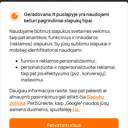
Geradovana.lt puslapyje yra naudojami
Apie mus
keturi pagrindiniai slapukų tipai.
Apie „Gera Dovana“
Naudojame būtinus slapukus svetainės veikimui,
taip pat analitikos, funkcinius ir rinkodaros
Lojalumo klubas
(reklamos) slapukus. Su jūsų sutikimu slapukai ir
Karjera
mobilieji identifikatoriai naudojami:
Visi partneriai
turinio ir reklamos personalizavimui;
personalizuotai ir nepersonalizuotai reklamai,
Kontaktai
taip pat jos efektyvumo (pvz., konversijų)
Tinklaraštis
matavimui.
Daugiau informacijos rasite, taip pat pakeisti ar
atnaujinti pasirinkimus gali atlikti čia
Slapukų
Informacija
politika
. Peržiūrėkite, kaip „Google“ naudos jūsų
asmens duomenis, spustelėję
čia.
„GERA DOVANA“ GRUPĖ
Patvirtinti visus