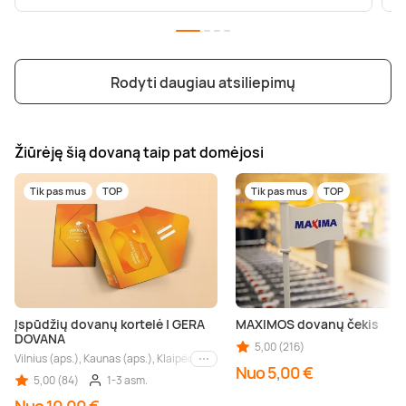
Rodyti daugiau atsiliepimų
Žiūrėję šią dovaną taip pat domėjosi
Tik pas mus
TOP
Tik pas mus
TOP
Įspūdžių dovanų kortelė | GERA
MAXIMOS dovanų čekis
DOVANA
5,00 (216)
Vilnius (aps.), Kaunas (aps.), Klaipėda (aps.), Palanga (aps.), Nida (aps.), Druskin
Kiti miestai
Nuo 5,00 €
5,00 (84)
1-3 asm.