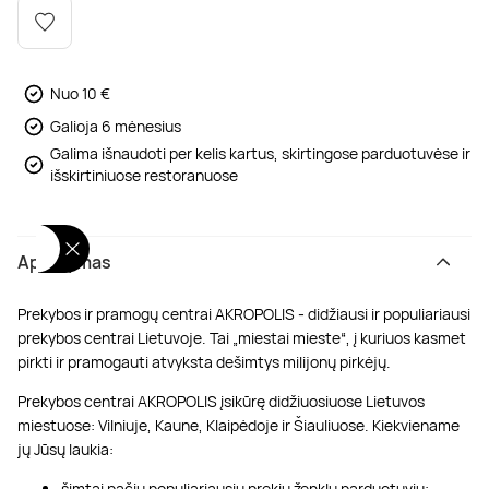
Poilsis dvaruose ir pilyse
Masažų kompleksai
Kitos vandens pramogos
Nuo 10 €
Galioja 6 mėnesius
Galima išnaudoti per kelis kartus, skirtingose parduotuvėse ir
išskirtiniuose restoranuose
Aprašymas
Prekybos ir pramogų centrai AKROPOLIS - didžiausi ir populiariausi
prekybos centrai Lietuvoje. Tai „miestai mieste“, į kuriuos kasmet
pirkti ir pramogauti atvyksta dešimtys milijonų pirkėjų.
Prekybos centrai AKROPOLIS įsikūrę didžiuosiuose Lietuvos
miestuose: Vilniuje, Kaune, Klaipėdoje ir Šiauliuose. Kiekviename
jų Jūsų laukia:
šimtai pačių populiariausių prekių ženklų parduotuvių;