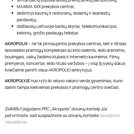
MAXIMA XXX prekybos centrai;
dešimtys kavinių ir restoranų, ledainių ir skanėstų
pardavėjų;
didžiausių Lietuvoje bankų skyriai, telekomunikacijos,
kelionių, grožio paslaugų teikėjai.
AKROPOLIS
– ne tik pirmaujantis prekybos centras, bet ir ištisas
laisvalaikio pramogų kompleksas su kino salėmis, ledo arenomis,
boulingais, vaikų žaidimo klubais ir interneto kavinėmis. Filmų
premjeros, koncertai, ledo ritulio varžybos – į visą šį įvykių sūkurį
kviečiame panirti visus AKROPOLIO lankytojus.
AKROPOLYJE
nuo ryto iki vėlyvo vakaro verda gyvenimas, kurio
dalimi tampa kiekvienas prekybos ir pramogų centro svečias.
SVARBU! Įsigydami PPC „Akropolis” dovanų kortelę Jūs
patvirtinate, kad susipažinote su dovanų kortelės
naudojimo
taisyklėmis
.