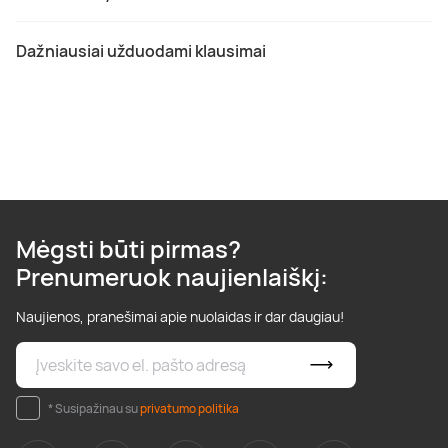
Dažniausiai užduodami klausimai
Mėgsti būti pirmas?
Prenumeruok naujienlaiškį:
Naujienos, pranešimai apie nuolaidas ir dar daugiau!
* Susipažinau su
privatumo politika