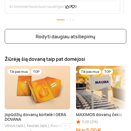
Ar šis komentaras buvo naudingas?
0
0
A
Rodyti daugiau atsiliepimų
Žiūrėję šią dovaną taip pat domėjosi
Tik pas mus
TOP
Tik pas mus
TOP
Įspūdžių dovanų kortelė | GERA
MAXIMOS dovanų čekis
DOVANA
5,00 (216)
Vilnius (aps.), Kaunas (aps.), Klaipėda (aps.), Palanga (aps.), Nida (aps.), Druskin
Kiti miestai
Nuo 5,00 €