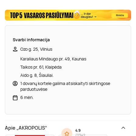
Svarbi informacija
Ozo g. 25, Vilnius
Karaliaus Mindaugo pr. 49, Kaunas
Taikos pr. 61, Klaipėda
Aido g. 8, Šiauliai.
1 dovanų kortele galima atsiskaityti skirtingose
parduotuvėse
6 mėn.
Apie „AKROPOLIS“
4.9
(
2342