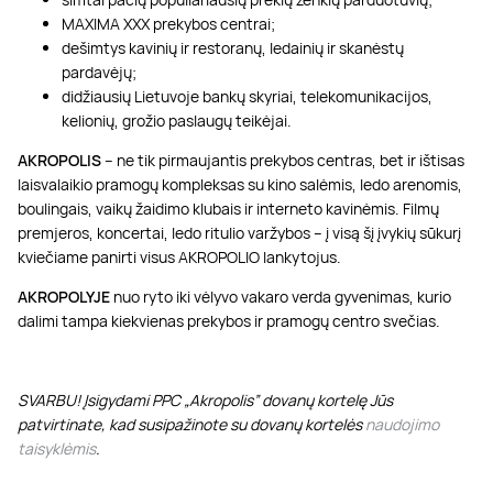
MAXIMA XXX prekybos centrai;
dešimtys kavinių ir restoranų, ledainių ir skanėstų
pardavėjų;
didžiausių Lietuvoje bankų skyriai, telekomunikacijos,
kelionių, grožio paslaugų teikėjai.
AKROPOLIS
– ne tik pirmaujantis prekybos centras, bet ir ištisas
laisvalaikio pramogų kompleksas su kino salėmis, ledo arenomis,
boulingais, vaikų žaidimo klubais ir interneto kavinėmis. Filmų
premjeros, koncertai, ledo ritulio varžybos – į visą šį įvykių sūkurį
kviečiame panirti visus AKROPOLIO lankytojus.
AKROPOLYJE
nuo ryto iki vėlyvo vakaro verda gyvenimas, kurio
dalimi tampa kiekvienas prekybos ir pramogų centro svečias.
SVARBU! Įsigydami PPC „Akropolis” dovanų kortelę Jūs
patvirtinate, kad susipažinote su dovanų kortelės
naudojimo
taisyklėmis
.