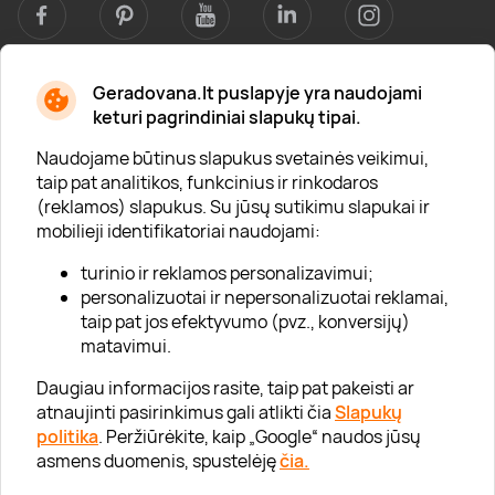
Geradovana.lt puslapyje yra naudojami
Apie mus
keturi pagrindiniai slapukų tipai.
Apie „Gera Dovana“
Naudojame būtinus slapukus svetainės veikimui,
taip pat analitikos, funkcinius ir rinkodaros
Lojalumo klubas
(reklamos) slapukus. Su jūsų sutikimu slapukai ir
Karjera
mobilieji identifikatoriai naudojami:
Visi partneriai
turinio ir reklamos personalizavimui;
personalizuotai ir nepersonalizuotai reklamai,
Kontaktai
taip pat jos efektyvumo (pvz., konversijų)
Tinklaraštis
matavimui.
Daugiau informacijos rasite, taip pat pakeisti ar
atnaujinti pasirinkimus gali atlikti čia
Slapukų
Informacija
politika
. Peržiūrėkite, kaip „Google“ naudos jūsų
asmens duomenis, spustelėję
čia.
„GERA DOVANA“ GRUPĖ