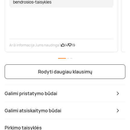
bendrosios-taisykles
Ar ši informacija Jums naudinga?
14
19
Ar
Rodyti daugiau klausimų
Galimi pristatymo būdai
Galimi atsiskaitymo būdai
Pirkimo taisyklės