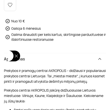
Poilsis dvaruose ir pilyse
Masažų kompleksai
Kitos vandens pramogos
Nuo 10 €
Galioja 6 mėnesius
Galima išnaudoti per kelis kartus, skirtingose parduotuvėse ir
išskirtiniuose restoranuose
Aprašymas
Prekybos ir pramogų centrai AKROPOLIS - didžiausi ir populiariausi
prekybos centrai Lietuvoje. Tai „miestai mieste“, į kuriuos kasmet
pirkti ir pramogauti atvyksta dešimtys milijonų pirkėjų.
Prekybos centrai AKROPOLIS įsikūrę didžiuosiuose Lietuvos
miestuose: Vilniuje, Kaune, Klaipėdoje ir Šiauliuose. Kiekviename
jų Jūsų laukia:
šimtai pačių populiariausių prekių ženklų parduotuvių;