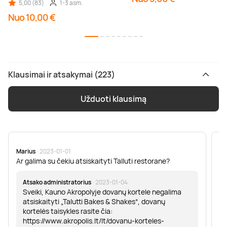
5,00 (83)
1-3 asm.
Nuo 10,00 €
Klausimai ir atsakymai (223)
Užduoti klausimą
Marius
· 2023-01-01
Sa
Ar galima su čekiu atsiskaityti Talluti restorane?
Sv
er
Atsako administratorius
· 2023-01-04
Sveiki, Kauno Akropolyje dovanų kortele negalima
atsiskaityti „Talutti Bakes & Shakes“, dovanų
kortelės taisykles rasite čia:
https://www.akropolis.lt/lt/dovanu-korteles-