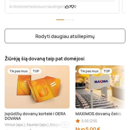
Ar šis komentaras buvo naudingas?
0
0
A
Rodyti daugiau atsiliepimų
Žiūrėję šią dovaną taip pat domėjosi
Tik pas mus
TOP
Tik pas mus
TOP
Įspūdžių dovanų kortelė | GERA
MAXIMOS dovanų čekis
DOVANA
5,00 (216)
Vilnius (aps.), Kaunas (aps.), Klaipėda (aps.), Palanga (aps.), Nida (aps.), Druskin
Kiti miestai
Nuo 5,00 €