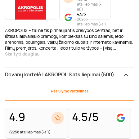
atsiliepimas (-
ai)
)
4.5/5
26286
atsiliepimas (-ai)
AKROPOLIS – tai ne tik pirmaujantis prekybos centras, bet ir
ištisas laisvalaikio pramogų kompleksas su kino salėmis, ledo
arenomis, boulingais, vaikų žaidimo klubais ir interneto kavinėmis.
Filmų premjeros, koncertai, ledo ritulio varžybos – į visą
...
Skaityti daugiau
Dovanų kortelė | AKROPOLIS atsiliepimai (500)
Pasiūlymo vertinimas
4.9
4.5/5
(2258 atsiliepimas (-ai))