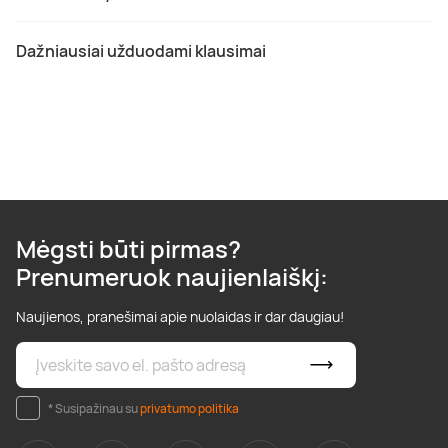
Dažniausiai užduodami klausimai
Mėgsti būti pirmas?
Prenumeruok naujienlaiškį:
Naujienos, pranešimai apie nuolaidas ir dar daugiau!
* Susipažinau su
privatumo politika